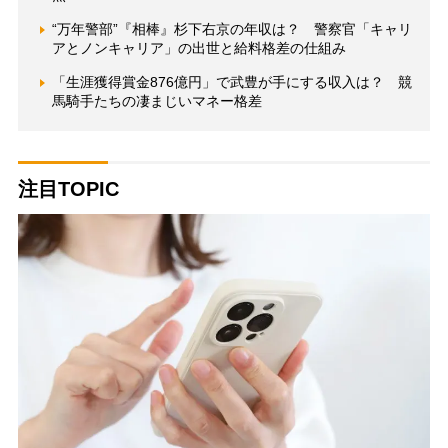
“万年警部”『相棒』杉下右京の年収は？ 警察官「キャリ
アとノンキャリア」の出世と給料格差の仕組み
「生涯獲得賞金876億円」で武豊が手にする収入は？ 競
馬騎手たちの凄まじいマネー格差
注目TOPIC