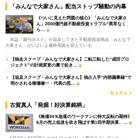
「みんなで大家さん」配当ストップ騒動の内幕
《ついに見えた問題の核心》「みんなで大家さ
ん」2000億円超不動産投資トラブル“異常なく
ら…
本誌『週刊ポスト』が追及してきた不動産投資商品「みんなで
大家さん」がいよいよ最終局面を迎えている…
【独走スクープ・みんなで大家さん】二転三転した“成田プロ
ジェクト”の計画変更の裏で起き…
【追及スクープ・みんなで大家さん】独占入手“内部議事録”で
明かされる柳瀬健一・代表の思…
一覧を見る
古賀真人「発掘！好決算銘柄」
《株価34％急落のワークマンに特大反転の期待》
6月の売上低迷を吹き飛ばす第1四半期決算、…