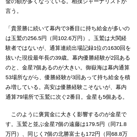
金の額が多くなっている。相撲ジャーナリストが
言う。
「貴景勝に続いて幕内で3番目に持ち給金が多いの
は玉鷲の256.5円（同102.6万円）。玉鷲は大関経
験者ではないが、通算連続出場記録1位の1630回を
抜いた現役最年長の39歳。幕内優勝経験が2回ある
のと、金星7個あるのが大きい。御嶽海は幕内通算
53場所ながら、優勝経験が3回あって持ち給金を積
み増している。高安は優勝経験こそないが、幕内
通算79場所で玉鷲に次ぐ2番目。金星も5個ある。
このように褒賞金に大きく影響するのが金星で
す。玉鷲と並ぶ金星7個の遠藤は179.5円（同71.8
万円）、同じく7個の北勝富士も172円（同68.8万