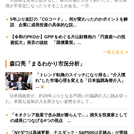
大規模な災害が起きると、株式市場が大きく動いたり、取引環
境が不安定になったりすることがある。一方…
5年ぶり改訂の「CGコード」、何が変わったのかポイントを解
説 企業に成長投資の具体的な説…
【令和のPKOか】GPIFをめぐる片山財務相の「円資産への投
資拡大」発言の波紋 「国債重視」…
一覧を見る
森口亮「まるわかり市況分析」
「トレンド転換のスイッチになり得る」“介入慣
れ”した市場心理を変える「日米協調為替介入」
…
日米両政府が、約28年ぶりとなる円買いの協調介入に踏み切っ
た。米国も追加介入を辞さない姿勢を示して…
「キオクシア急落で含み損が膨らんで…」損失を投資家として
の成長につなげる4つの視点 …
「NYダウは高値更新、ナスダック・S&P500は足踏み」が意味