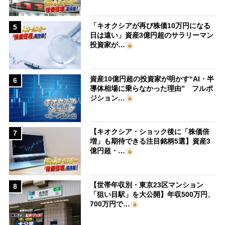
「キオクシアが再び株価10万円になる
5
日は遠い」資産3億円超のサラリーマン
投資家が…
資産10億円超の投資家が明かす“AI・半
6
導体相場に乗らなかった理由” フルポ
ジション…
【キオクシア・ショック後に「株価倍
7
増」も期待できる注目銘柄5選】資産3
億円超・…
【世帯年収別・東京23区マンション
8
「狙い目駅」を大公開】年収500万円、
700万円で…