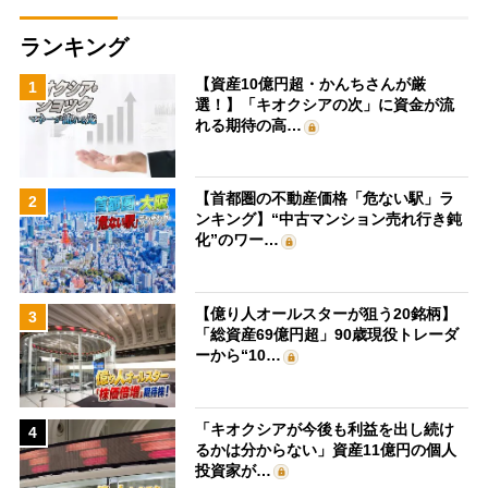
ランキング
【資産10億円超・かんちさんが厳
1
選！】「キオクシアの次」に資金が流
れる期待の高…
【首都圏の不動産価格「危ない駅」ラ
2
ンキング】“中古マンション売れ行き鈍
化”のワー…
【億り人オールスターが狙う20銘柄】
3
「総資産69億円超」90歳現役トレーダ
ーから“10…
「キオクシアが今後も利益を出し続け
4
るかは分からない」資産11億円の個人
投資家が…