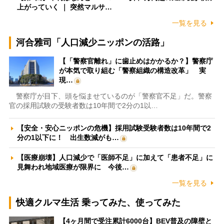
上がっていく ｜ 突然マルサ…
一覧を見る
河合雅司「人口減少ニッポンの活路」
【「警察官離れ」に歯止めはかかるか？】警察庁
が本気で取り組む「警察組織の構造改革」 実
現…
警察庁が目下、頭を悩ませているのが「警察官不足」だ。警察
官の採用試験の受験者数は10年間で2分の1以…
【安全・安心ニッポンの危機】採用試験受験者数は10年間で2
分の1以下に！ 出生数減がも…
【医療崩壊】人口減少で「医師不足」に加えて「患者不足」に
見舞われ地域医療が限界に 今後…
一覧を見る
快適クルマ生活 乗ってみた、使ってみた
【4ヶ月間で受注累計6000台】BEV普及の障壁と