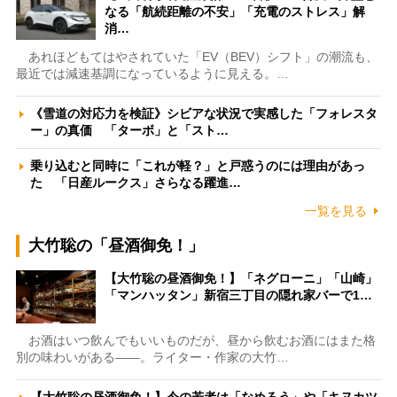
なる「航続距離の不安」「充電のストレス」解
消…
あれほどもてはやされていた「EV（BEV）シフト」の潮流も、
最近では減速基調になっているように見える。…
《雪道の対応力を検証》シビアな状況で実感した「フォレスタ
ー」の真価 「ターボ」と「スト…
乗り込むと同時に「これが軽？」と戸惑うのには理由があっ
た 「日産ルークス」さらなる躍進…
一覧を見る
大竹聡の「昼酒御免！」
【大竹聡の昼酒御免！】「ネグローニ」「山崎」
「マンハッタン」新宿三丁目の隠れ家バーで1…
お酒はいつ飲んでもいいものだが、昼から飲むお酒にはまた格
別の味わいがある――。ライター・作家の大竹…