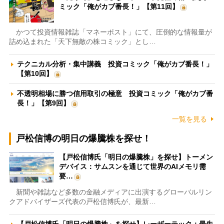
ミック「俺がカブ番長！」【第11回】
かつて投資情報雑誌「マネーポスト」にて、圧倒的な情報量が
詰め込まれた「天下無敵の株コミック」とし…
テクニカル分析・集中講義 投資コミック「俺がカブ番長！」
【第10回】
不透明相場に勝つ信用取引の極意 投資コミック「俺がカブ番
長！」【第9回】
一覧を見る
戸松信博の明日の爆騰株を探せ！
【戸松信博氏「明日の爆騰株」を探せ】トーメン
デバイス：サムスンを通じて世界のAIメモリ需
要…
新聞や雑誌など多数の金融メディアに出演するグローバルリン
クアドバイザーズ代表の戸松信博氏が、最新…