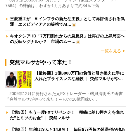
6月3日に8330円をつけたワークマン（東証スタンダード・
7564）の株価は、わずか1カ月あまりで約34％下落…
三菱重工が「AIインフラの新たな主役」として再評価される気
運 エヌビディアとの提携でAI…
キオクシアHD「7万円割れからの急反発」は再びの上昇局面へ
の反転シグナルか？ 市場のムー…
一覧を見る
突然マルサがやって来た！
【最終回】1億6000万円の負債と引き換えに手に
入れたプライスレスな経験 ｜ 突然マルサがや…
2009年12月に発行された元FXトレーダー・磯貝清明氏の著書
『突然マルサがやって来た！～FXで10億円稼い…
【第9回】もう一度FXでリベンジ！ 種銭は差し押さえを免れ
た”ヒミツのお金” ｜ 突然マルサ…
【第8回】年利はなんと14.6％！ 毎日5万円超の延滞税が積み