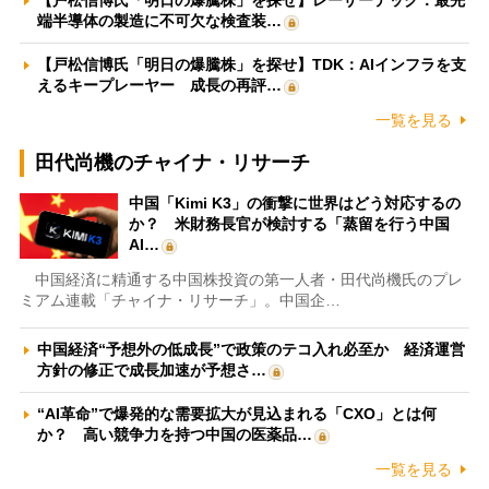
【戸松信博氏「明日の爆騰株」を探せ】レーザーテック：最先
端半導体の製造に不可欠な検査装…
【戸松信博氏「明日の爆騰株」を探せ】TDK：AIインフラを支
えるキープレーヤー 成長の再評…
一覧を見る
田代尚機のチャイナ・リサーチ
中国「Kimi K3」の衝撃に世界はどう対応するの
か？ 米財務長官が検討する「蒸留を行う中国
AI…
中国経済に精通する中国株投資の第一人者・田代尚機氏のプレ
ミアム連載「チャイナ・リサーチ」。中国企…
中国経済“予想外の低成長”で政策のテコ入れ必至か 経済運営
方針の修正で成長加速が予想さ…
“AI革命”で爆発的な需要拡大が見込まれる「CXO」とは何
か？ 高い競争力を持つ中国の医薬品…
一覧を見る