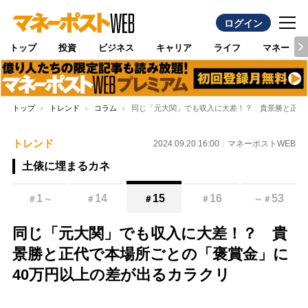
ログイン
トップ
投資
ビジネス
キャリア
ライフ
マネー
トップ
トレンド
コラム
同じ「元大関」でも収入に大差！？ 貴景勝と正代
トレンド
2024.09.20 16:00
マネーポストWEB
土俵に埋まるカネ
1
14
15
16
53
＃
～
＃
＃
＃
～
＃
同じ「元大関」でも収入に大差！？ 貴
景勝と正代で本場所ごとの「褒賞金」に
40万円以上の差が出るカラクリ
Loaded
: