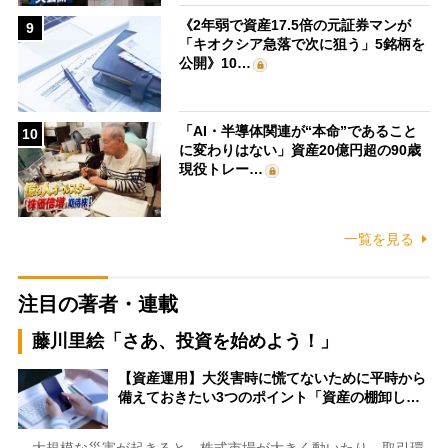
《2年弱で資産17.5倍の元証券マンが
9
「キオクシア急落で次に狙う」5銘柄を
公開》10…
「AI・半導体関連が“本命”であること
10
に変わりはない」資産20億円超の90歳
現役トレー…
一覧を見る
注目の著者・連載
藤川里絵「さあ、投資を始めよう！」
【資産運用】大災害時に慌てないために平時から
備えておきたい3つのポイント「資産の棚卸し…