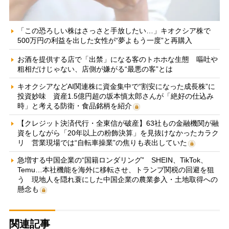
「この恐ろしい株はさっさと手放したい…」キオクシア株で
500万円の利益を出した女性が“夢よもう一度”と再購入
お酒を提供する店で「出禁」になる客のトホホな生態 嘔吐や
粗相だけじゃない、店側が嫌がる“最悪の客”とは
キオクシアなどAI関連株に資金集中で“割安になった成長株”に
投資妙味 資産1.5億円超の坂本慎太郎さんが「絶好の仕込み
時」と考える防衛・食品銘柄を紹介
【クレジット決済代行・全東信が破産】63社もの金融機関が融
資をしながら「20年以上の粉飾決算」を見抜けなかったカラク
リ 営業現場では“自転車操業”の焦りも表出していた
急増する中国企業の“国籍ロンダリング” SHEIN、TikTok、
Temu…本社機能を海外に移転させ、トランプ関税の回避を狙
う 現地人を隠れ蓑にした中国企業の農業参入・土地取得への
懸念も
関連記事