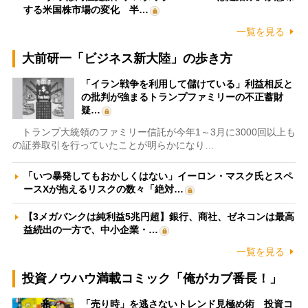
する米国株市場の変化 半…
一覧を見る
大前研一「ビジネス新大陸」の歩き方
「イラン戦争を利用して儲けている」利益相反と
の批判が強まるトランプファミリーの不正蓄財
疑…
トランプ大統領のファミリー信託が今年1～3月に3000回以上も
の証券取引を行っていたことが明らかになり…
「いつ暴発してもおかしくはない」イーロン・マスク氏とスペ
ースXが抱えるリスクの数々「絶対…
【3メガバンクは純利益5兆円超】銀行、商社、ゼネコンは最高
益続出の一方で、中小企業・…
一覧を見る
投資ノウハウ満載コミック「俺がカブ番長！」
「売り時」を逃さないトレンド見極め術 投資コ