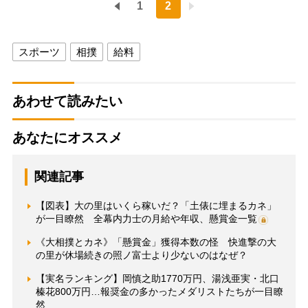
1
2
スポーツ
相撲
給料
あわせて読みたい
あなたにオススメ
関連記事
【図表】大の里はいくら稼いだ？「土俵に埋まるカネ」
が一目瞭然 全幕内力士の月給や年収、懸賞金一覧
《大相撲とカネ》「懸賞金」獲得本数の怪 快進撃の大
の里が休場続きの照ノ富士より少ないのはなぜ？
【実名ランキング】岡慎之助1770万円、湯浅亜実・北口
榛花800万円…報奨金の多かったメダリストたちが一目瞭
然