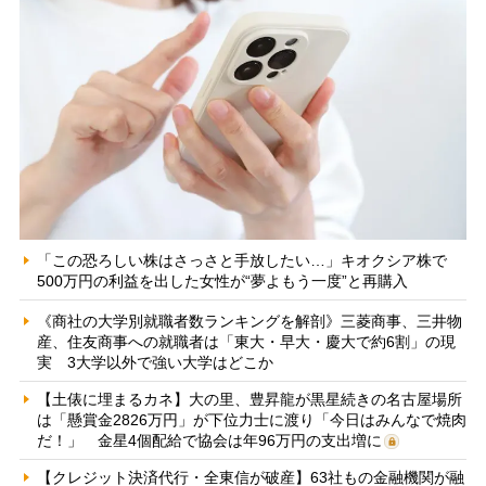
「この恐ろしい株はさっさと手放したい…」キオクシア株で
500万円の利益を出した女性が“夢よもう一度”と再購入
《商社の大学別就職者数ランキングを解剖》三菱商事、三井物
産、住友商事への就職者は「東大・早大・慶大で約6割」の現
実 3大学以外で強い大学はどこか
【土俵に埋まるカネ】大の里、豊昇龍が黒星続きの名古屋場所
は「懸賞金2826万円」が下位力士に渡り「今日はみんなで焼肉
だ！」 金星4個配給で協会は年96万円の支出増に
【クレジット決済代行・全東信が破産】63社もの金融機関が融