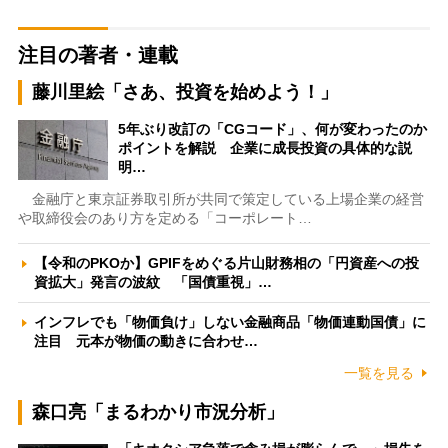
注目の著者・連載
藤川里絵「さあ、投資を始めよう！」
5年ぶり改訂の「CGコード」、何が変わったのか
ポイントを解説 企業に成長投資の具体的な説
明…
金融庁と東京証券取引所が共同で策定している上場企業の経営
や取締役会のあり方を定める「コーポレート…
【令和のPKOか】GPIFをめぐる片山財務相の「円資産への投
資拡大」発言の波紋 「国債重視」…
インフレでも「物価負け」しない金融商品「物価連動国債」に
注目 元本が物価の動きに合わせ…
一覧を見る
森口亮「まるわかり市況分析」