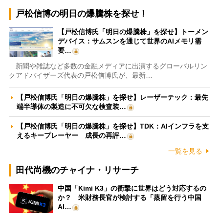
戸松信博の明日の爆騰株を探せ！
【戸松信博氏「明日の爆騰株」を探せ】トーメン
デバイス：サムスンを通じて世界のAIメモリ需
要…
新聞や雑誌など多数の金融メディアに出演するグローバルリン
クアドバイザーズ代表の戸松信博氏が、最新…
【戸松信博氏「明日の爆騰株」を探せ】レーザーテック：最先
端半導体の製造に不可欠な検査装…
【戸松信博氏「明日の爆騰株」を探せ】TDK：AIインフラを支
えるキープレーヤー 成長の再評…
一覧を見る
田代尚機のチャイナ・リサーチ
中国「Kimi K3」の衝撃に世界はどう対応するの
か？ 米財務長官が検討する「蒸留を行う中国
AI…