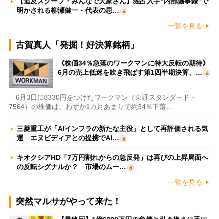
【追及スクープ・みんなで大家さん】独占入手“内部議事録”で
明かされる柳瀬健一・代表の思…
一覧を見る
古賀真人「発掘！好決算銘柄」
《株価34％急落のワークマンに特大反転の期待》
6月の売上低迷を吹き飛ばす第1四半期決算、…
6月3日に8330円をつけたワークマン（東証スタンダード・
7564）の株価は、わずか1カ月あまりで約34％下落…
三菱重工が「AIインフラの新たな主役」として再評価される気
運 エヌビディアとの提携でAI…
キオクシアHD「7万円割れからの急反発」は再びの上昇局面へ
の反転シグナルか？ 市場のムー…
一覧を見る
突然マルサがやって来た！