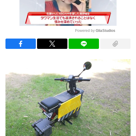
Powered by 
GliaStudios
Mute