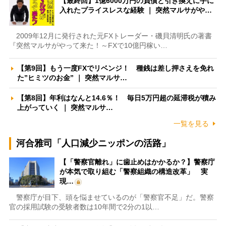
【最終回】1億6000万円の負債と引き換えに手に
入れたプライスレスな経験 ｜ 突然マルサがや…
2009年12月に発行された元FXトレーダー・磯貝清明氏の著書
『突然マルサがやって来た！～FXで10億円稼い…
【第9回】もう一度FXでリベンジ！ 種銭は差し押さえを免れ
た”ヒミツのお金” ｜ 突然マルサ…
【第8回】年利はなんと14.6％！ 毎日5万円超の延滞税が積み
上がっていく ｜ 突然マルサ…
一覧を見る
河合雅司「人口減少ニッポンの活路」
【「警察官離れ」に歯止めはかかるか？】警察庁
が本気で取り組む「警察組織の構造改革」 実
現…
警察庁が目下、頭を悩ませているのが「警察官不足」だ。警察
官の採用試験の受験者数は10年間で2分の1以…