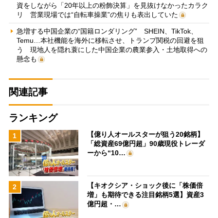
資をしながら「20年以上の粉飾決算」を見抜けなかったカラク
リ 営業現場では“自転車操業”の焦りも表出していた
急増する中国企業の“国籍ロンダリング” SHEIN、TikTok、
Temu…本社機能を海外に移転させ、トランプ関税の回避を狙
う 現地人を隠れ蓑にした中国企業の農業参入・土地取得への
懸念も
関連記事
ランキング
【億り人オールスターが狙う20銘柄】
1
「総資産69億円超」90歳現役トレーダ
ーから“10…
【キオクシア・ショック後に「株価倍
2
増」も期待できる注目銘柄5選】資産3
億円超・…