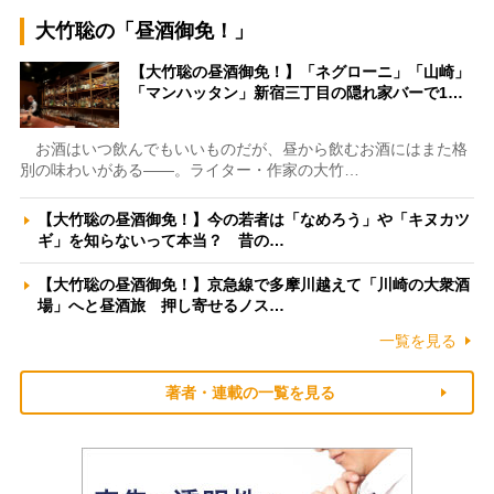
大竹聡の「昼酒御免！」
【大竹聡の昼酒御免！】「ネグローニ」「山崎」
「マンハッタン」新宿三丁目の隠れ家バーで1…
お酒はいつ飲んでもいいものだが、昼から飲むお酒にはまた格
別の味わいがある――。ライター・作家の大竹…
【大竹聡の昼酒御免！】今の若者は「なめろう」や「キヌカツ
ギ」を知らないって本当？ 昔の…
【大竹聡の昼酒御免！】京急線で多摩川越えて「川崎の大衆酒
場」へと昼酒旅 押し寄せるノス…
一覧を見る
著者・連載の一覧を見る