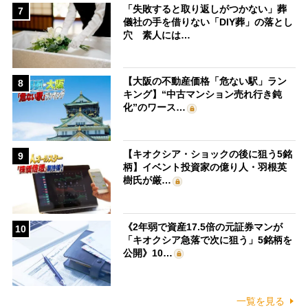
「失敗すると取り返しがつかない」葬
7
儀社の手を借りない「DIY葬」の落とし
穴 素人には…
【大阪の不動産価格「危ない駅」ラン
8
キング】“中古マンション売れ行き鈍
化”のワース…
【キオクシア・ショックの後に狙う5銘
9
柄】イベント投資家の億り人・羽根英
樹氏が厳…
《2年弱で資産17.5倍の元証券マンが
10
「キオクシア急落で次に狙う」5銘柄を
公開》10…
一覧を見る