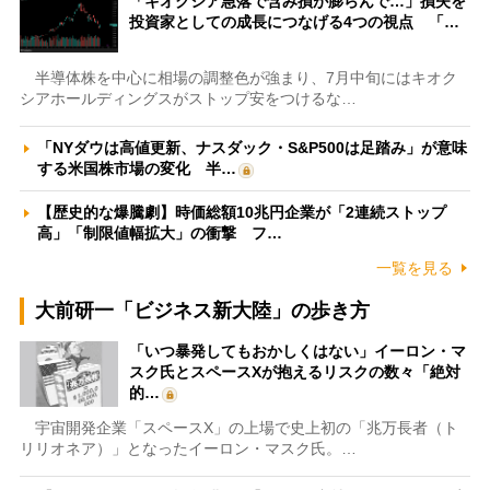
「キオクシア急落で含み損が膨らんで…」損失を
投資家としての成長につなげる4つの視点 「…
半導体株を中心に相場の調整色が強まり、7月中旬にはキオク
シアホールディングスがストップ安をつけるな…
「NYダウは高値更新、ナスダック・S&P500は足踏み」が意味
する米国株市場の変化 半…
【歴史的な爆騰劇】時価総額10兆円企業が「2連続ストップ
高」「制限値幅拡大」の衝撃 フ…
一覧を見る
大前研一「ビジネス新大陸」の歩き方
「いつ暴発してもおかしくはない」イーロン・マ
スク氏とスペースXが抱えるリスクの数々「絶対
的…
宇宙開発企業「スペースX」の上場で史上初の「兆万長者（ト
リリオネア）」となったイーロン・マスク氏。…