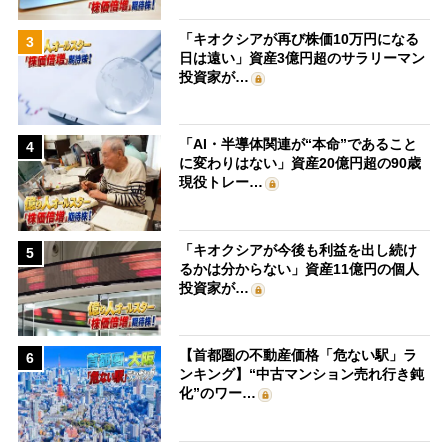
「キオクシアが再び株価10万円になる
3
日は遠い」資産3億円超のサラリーマン
投資家が…
「AI・半導体関連が“本命”であること
4
に変わりはない」資産20億円超の90歳
現役トレー…
「キオクシアが今後も利益を出し続け
5
るかは分からない」資産11億円の個人
投資家が…
【首都圏の不動産価格「危ない駅」ラ
6
ンキング】“中古マンション売れ行き鈍
化”のワー…