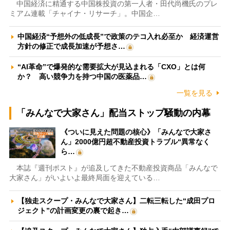
中国経済に精通する中国株投資の第一人者・田代尚機氏のプレ
ミアム連載「チャイナ・リサーチ」。中国企…
中国経済“予想外の低成長”で政策のテコ入れ必至か 経済運営
方針の修正で成長加速が予想さ…
“AI革命”で爆発的な需要拡大が見込まれる「CXO」とは何
か？ 高い競争力を持つ中国の医薬品…
一覧を見る
「みんなで大家さん」配当ストップ騒動の内幕
《ついに見えた問題の核心》「みんなで大家さ
ん」2000億円超不動産投資トラブル“異常なく
ら…
本誌『週刊ポスト』が追及してきた不動産投資商品「みんなで
大家さん」がいよいよ最終局面を迎えている…
【独走スクープ・みんなで大家さん】二転三転した“成田プロ
ジェクト”の計画変更の裏で起き…