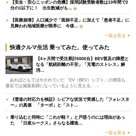
【安全・安心ニッポンの危機】採用試験受験者数は10年間で2
分の1以下に！ 出生数減がも…
【医療崩壊】人口減少で「医師不足」に加えて「患者不足」に
見舞われ地域医療が限界に 今後…
一覧を見る
快適クルマ生活 乗ってみた、使ってみた
【4ヶ月間で受注累計6000台】BEV普及の障壁と
なる「航続距離の不安」「充電のストレス」解
消…
あれほどもてはやされていた「EV（BEV）シフト」の潮流も、
最近では減速基調になっているように見える。…
《雪道の対応力を検証》シビアな状況で実感した「フォレスタ
ー」の真価 「ターボ」と「スト…
乗り込むと同時に「これが軽？」と戸惑うのには理由があっ
た 「日産ルークス」さらなる躍進…
一覧を見る