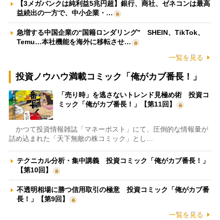
【3メガバンクは純利益5兆円超】銀行、商社、ゼネコンは最高
益続出の一方で、中小企業・…
急増する中国企業の“国籍ロンダリング” SHEIN、TikTok、
Temu…本社機能を海外に移転させ…
一覧を見る
投資ノウハウ満載コミック「俺がカブ番長！」
「売り時」を逃さないトレンド見極め術 投資コ
ミック「俺がカブ番長！」【第11回】
かつて投資情報雑誌「マネーポスト」にて、圧倒的な情報量が
詰め込まれた「天下無敵の株コミック」とし…
テクニカル分析・集中講義 投資コミック「俺がカブ番長！」
【第10回】
不透明相場に勝つ信用取引の極意 投資コミック「俺がカブ番
長！」【第9回】
一覧を見る