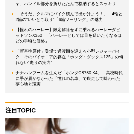
ヤ、ハンドル部分を折りたたんで格納するとスッキリ
「そうだ、クルマにバイク積んで出かけよう！」 4輪と
2輪の“いいとこ取り”「6輪ツーリング」の魅力
【憧れのハーレー】限定解除せずに乗れるハーレーダビ
ッドソンX350 「ハーレーとしては目を疑いたくなるほ
どの手頃な価格」
「新基準原付」登場で過渡期を迎える小型レジャーバイ
ク そのパイオニア的存在「ホンダ・ダックス125」の侮
れない“走りの実力”
ナナハンブームを生んだ「ホンダCB750 K4」 高校時代
に手が届かなかった「憧れの名車」で疾走して味わった
夢心地と現実
注目TOPIC