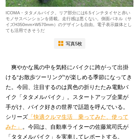
ICOMA・タタメルバイク。リア部分には6.5インチタイヤと赤い
モノサスペンションを搭載。走行感は悪くない。側面パネル（サ
イズH350mm×W570mm）のデザインも自由。電子表示媒体とし
ても活用できそうだ
写真5枚
爽やかな風の中を気軽にバイクに跨がって出掛
ける“お散歩ツーリング”が楽しめる季節になってき
た。今回、注目するのは異色の折りたたみ電動バ
イク「タタメルバイク」。スタートアップ企業が
手がけ、バイク好きの世界で話題を呼んでいる。
シリーズ
「快適クルマ生活 乗ってみた、使って
みた」
。今回は、自動車ライターの佐藤篤司氏が
「タタメルバイク」を実車してレポートする。