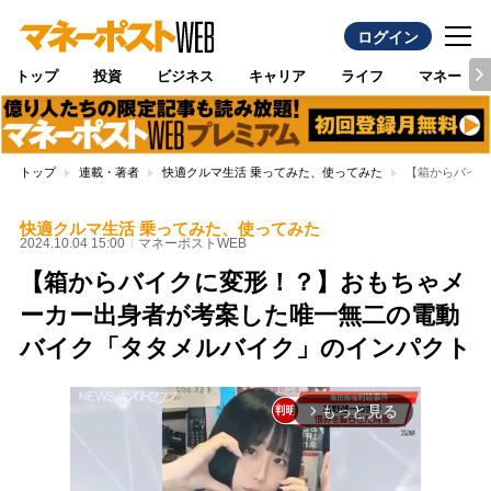
ログイン
トップ
投資
ビジネス
キャリア
ライフ
マネー
トップ
連載・著者
快適クルマ生活 乗ってみた、使ってみた
【箱からバイク
快適クルマ生活 乗ってみた、使ってみた
2024.10.04 15:00
マネーポストWEB
【箱からバイクに変形！？】おもちゃメ
ーカー出身者が考案した唯一無二の電動
バイク「タタメルバイク」のインパクト
もっと見る
arrow_forward_ios