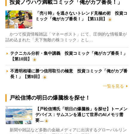
投資ノウハウ満載コミック「俺がカブ番長！」
「売り時」を逃さないトレンド見極め術 投資コ
ミック「俺がカブ番長！」【第11回】
かつて投資情報雑誌「マネーポスト」にて、圧倒的な情報量が
詰め込まれた「天下無敵の株コミック」とし…
テクニカル分析・集中講義 投資コミック「俺がカブ番長！」
【第10回】
不透明相場に勝つ信用取引の極意 投資コミック「俺がカブ番
長！」【第9回】
一覧を見る
戸松信博の明日の爆騰株を探せ！
【戸松信博氏「明日の爆騰株」を探せ】トーメン
デバイス：サムスンを通じて世界のAIメモリ需
要…
新聞や雑誌など多数の金融メディアに出演するグローバルリン