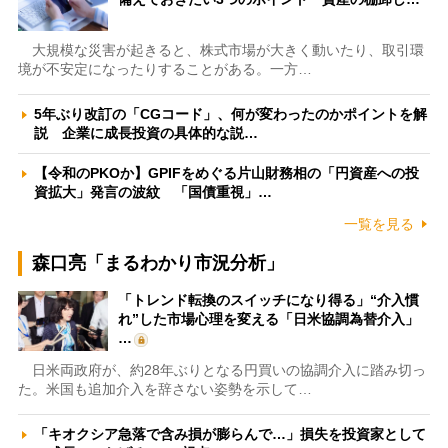
大規模な災害が起きると、株式市場が大きく動いたり、取引環
境が不安定になったりすることがある。一方…
5年ぶり改訂の「CGコード」、何が変わったのかポイントを解
説 企業に成長投資の具体的な説…
【令和のPKOか】GPIFをめぐる片山財務相の「円資産への投
資拡大」発言の波紋 「国債重視」…
一覧を見る
森口亮「まるわかり市況分析」
「トレンド転換のスイッチになり得る」“介入慣
れ”した市場心理を変える「日米協調為替介入」
…
日米両政府が、約28年ぶりとなる円買いの協調介入に踏み切っ
た。米国も追加介入を辞さない姿勢を示して…
「キオクシア急落で含み損が膨らんで…」損失を投資家として