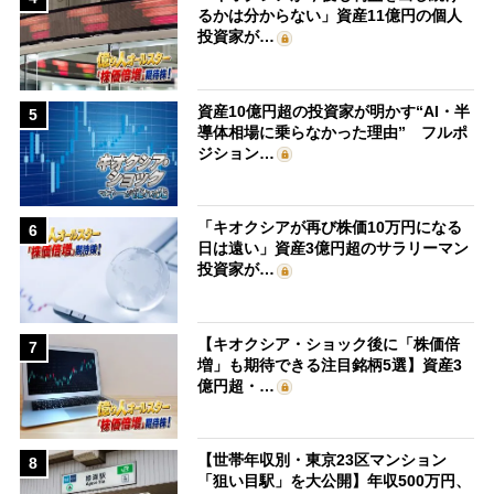
るかは分からない」資産11億円の個人
投資家が…
資産10億円超の投資家が明かす“AI・半
5
導体相場に乗らなかった理由” フルポ
ジション…
「キオクシアが再び株価10万円になる
6
日は遠い」資産3億円超のサラリーマン
投資家が…
【キオクシア・ショック後に「株価倍
7
増」も期待できる注目銘柄5選】資産3
億円超・…
【世帯年収別・東京23区マンション
8
「狙い目駅」を大公開】年収500万円、