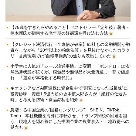
【75歳をすぎたらやめること】ベストセラー『定年後』著者・
楠木新氏が指南する老年期の好循環を呼び込む方法
【クレジット決済代行・全東信が破産】63社もの金融機関が融
資をしながら「20年以上の粉飾決算」を見抜けなかったカラク
リ 営業現場では“自転車操業”の焦りも表出していた
小学生に人気の「シール流通事情」に変調 「ボンドロ」は依
然品薄状態が続くが、模倣品や類似品が大量流通し一部で値崩
れ 「選別が本格化する時代に」
キオクシアなどAI関連株に資金集中で“割安になった成長株”に
投資妙味 資産1.5億円超の坂本慎太郎さんが「絶好の仕込み
時」と考える防衛・食品銘柄を紹介
急増する中国企業の“国籍ロンダリング” SHEIN、TikTok、
Temu…本社機能を海外に移転させ、トランプ関税の回避を狙
う 現地人を隠れ蓑にした中国企業の農業参入・土地取得への
懸念も