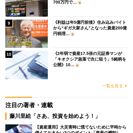
700万円で…
《利益は年5億円前後》住み込みバイト
9
から“ギガ大家さん”となった資産200億
円税理…
《2年弱で資産17.5倍の元証券マンが
10
「キオクシア急落で次に狙う」5銘柄を
公開》10…
一覧を見る
注目の著者・連載
藤川里絵「さあ、投資を始めよう！」
【資産運用】大災害時に慌てないために平時から
備えておきたい3つのポイント「資産の棚卸し…