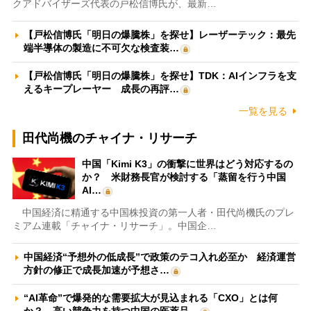
クアドバイザーズ代表の戸松信博氏が、最新…
【戸松信博氏「明日の爆騰株」を探せ】レーザーテック：最先
端半導体の製造に不可欠な検査装…
【戸松信博氏「明日の爆騰株」を探せ】TDK：AIインフラを支
えるキープレーヤー 成長の再評…
一覧を見る
田代尚機のチャイナ・リサーチ
中国「Kimi K3」の衝撃に世界はどう対応するの
か？ 米財務長官が検討する「蒸留を行う中国
AI…
中国経済に精通する中国株投資の第一人者・田代尚機氏のプレ
ミアム連載「チャイナ・リサーチ」。中国企…
中国経済“予想外の低成長”で政策のテコ入れ必至か 経済運営
方針の修正で成長加速が予想さ…
“AI革命”で爆発的な需要拡大が見込まれる「CXO」とは何
か？ 高い競争力を持つ中国の医薬品…