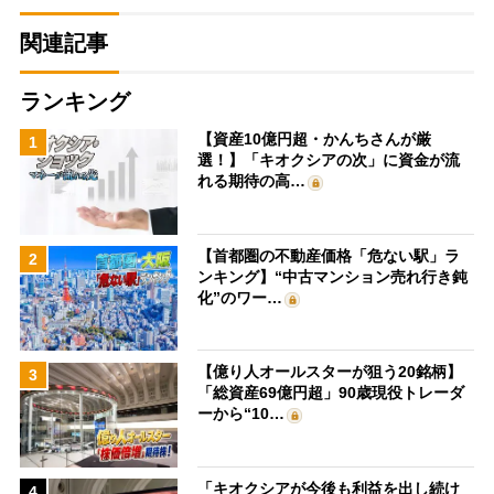
関連記事
ランキング
【資産10億円超・かんちさんが厳
1
選！】「キオクシアの次」に資金が流
れる期待の高…
【首都圏の不動産価格「危ない駅」ラ
2
ンキング】“中古マンション売れ行き鈍
化”のワー…
【億り人オールスターが狙う20銘柄】
3
「総資産69億円超」90歳現役トレーダ
ーから“10…
「キオクシアが今後も利益を出し続け
4