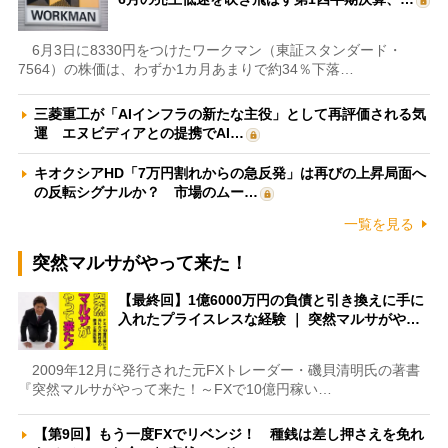
6月3日に8330円をつけたワークマン（東証スタンダード・
7564）の株価は、わずか1カ月あまりで約34％下落…
三菱重工が「AIインフラの新たな主役」として再評価される気
運 エヌビディアとの提携でAI…
キオクシアHD「7万円割れからの急反発」は再びの上昇局面へ
の反転シグナルか？ 市場のムー…
一覧を見る
突然マルサがやって来た！
【最終回】1億6000万円の負債と引き換えに手に
入れたプライスレスな経験 ｜ 突然マルサがや…
2009年12月に発行された元FXトレーダー・磯貝清明氏の著書
『突然マルサがやって来た！～FXで10億円稼い…
【第9回】もう一度FXでリベンジ！ 種銭は差し押さえを免れ