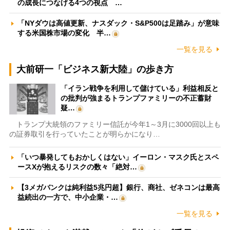
の成長につなげる4つの視点 …
「NYダウは高値更新、ナスダック・S&P500は足踏み」が意味
する米国株市場の変化 半…
一覧を見る
大前研一「ビジネス新大陸」の歩き方
「イラン戦争を利用して儲けている」利益相反と
の批判が強まるトランプファミリーの不正蓄財
疑…
トランプ大統領のファミリー信託が今年1～3月に3000回以上も
の証券取引を行っていたことが明らかになり…
「いつ暴発してもおかしくはない」イーロン・マスク氏とスペ
ースXが抱えるリスクの数々「絶対…
【3メガバンクは純利益5兆円超】銀行、商社、ゼネコンは最高
益続出の一方で、中小企業・…
一覧を見る