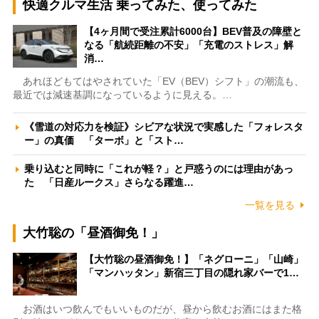
快適クルマ生活 乗ってみた、使ってみた
【4ヶ月間で受注累計6000台】BEV普及の障壁と
なる「航続距離の不安」「充電のストレス」解
消…
あれほどもてはやされていた「EV（BEV）シフト」の潮流も、
最近では減速基調になっているように見える。…
《雪道の対応力を検証》シビアな状況で実感した「フォレスタ
ー」の真価 「ターボ」と「スト…
乗り込むと同時に「これが軽？」と戸惑うのには理由があっ
た 「日産ルークス」さらなる躍進…
一覧を見る
大竹聡の「昼酒御免！」
【大竹聡の昼酒御免！】「ネグローニ」「山崎」
「マンハッタン」新宿三丁目の隠れ家バーで1…
お酒はいつ飲んでもいいものだが、昼から飲むお酒にはまた格