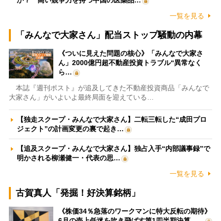
一覧を見る
「みんなで大家さん」配当ストップ騒動の内幕
《ついに見えた問題の核心》「みんなで大家さ
ん」2000億円超不動産投資トラブル“異常なく
ら…
本誌『週刊ポスト』が追及してきた不動産投資商品「みんなで
大家さん」がいよいよ最終局面を迎えている…
【独走スクープ・みんなで大家さん】二転三転した“成田プロ
ジェクト”の計画変更の裏で起き…
【追及スクープ・みんなで大家さん】独占入手“内部議事録”で
明かされる柳瀬健一・代表の思…
一覧を見る
古賀真人「発掘！好決算銘柄」
《株価34％急落のワークマンに特大反転の期待》
6月の売上低迷を吹き飛ばす第1四半期決算、…