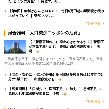
た”ヒミツのお金” ｜ 突然マルサ…
【第8回】年利はなんと14.6％！ 毎日5万円超の延滞税が積み
上がっていく ｜ 突然マルサ…
一覧を見る
河合雅司「人口減少ニッポンの活路」
【「警察官離れ」に歯止めはかかるか？】警察庁
が本気で取り組む「警察組織の構造改革」 実
現…
警察庁が目下、頭を悩ませているのが「警察官不足」だ。警察
官の採用試験の受験者数は10年間で2分の1以…
【安全・安心ニッポンの危機】採用試験受験者数は10年間で2
分の1以下に！ 出生数減がも…
【医療崩壊】人口減少で「医師不足」に加えて「患者不足」に
見舞われ地域医療が限界に 今後…
一覧を見る