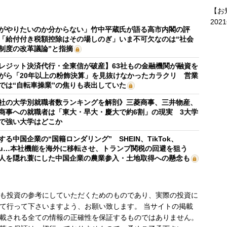
【お
202
がやりたいのか分からない」竹中平蔵氏が語る高市内閣の評
「給付付き税額控除はその場しのぎ」いま不可欠なのは“社会
制度の改革議論”と指摘
レジット決済代行・全東信が破産】63社もの金融機関が融資を
がら「20年以上の粉飾決算」を見抜けなかったカラクリ 営業
では“自転車操業”の焦りも表出していた
社の大学別就職者数ランキングを解剖》三菱商事、三井物産、
商事への就職者は「東大・早大・慶大で約6割」の現実 3大学
で強い大学はどこか
する中国企業の“国籍ロンダリング” SHEIN、TikTok、
mu…本社機能を海外に移転させ、トランプ関税の回避を狙う
人を隠れ蓑にした中国企業の農業参入・土地取得への懸念も
も投資の参考にしていただくためのものであり、実際の投資に
て行って下さいますよう、お願い致します。 当サイトの掲載
載される全ての情報の正確性を保証するものではありません。