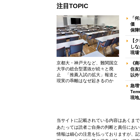
注目TOPIC
「何
価 
保障
【ク
しな
現場
京都大・神戸大など、難関国立
《商
大学の総合型選抜が続々と廃
住友
止 「推薦入試の拡大」報道と
以外
現実の乖離はなぜ起きるのか
急増
Te
現地
当サイトに記載されている内容はあくまで
あたっては読者ご自身の判断と責任におい
情報は細心の注意を払っておりますが、記