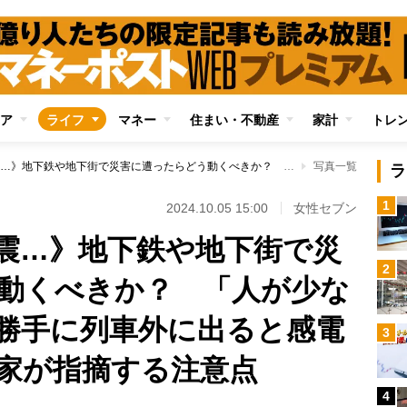
ア
ライフ
マネー
住まい・不動産
家計
トレ
《豪雨で浸水、地震…》地下鉄や地下街で災害に遭ったらどう動くべきか？ 「人が少ない避難経路へ」「勝手に列車外に出ると感電する恐れも」専門家が指摘する注意点
写真一覧
ラ
1
2024.10.05 15:00
女性セブン
震…》地下鉄や地下街で災
2
動くべきか？ 「人が少な
勝手に列車外に出ると感電
3
家が指摘する注意点
4