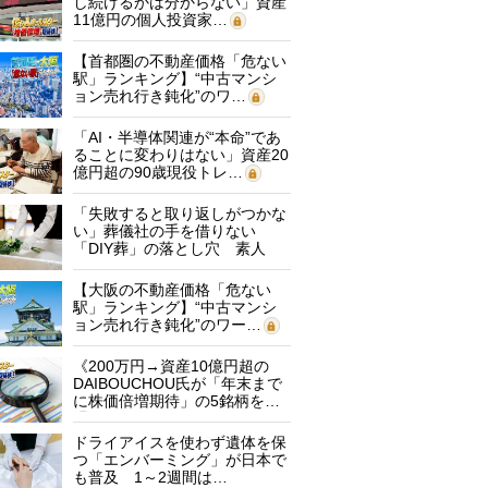
し続けるかは分からない」資産
11億円の個人投資家…
【首都圏の不動産価格「危ない
駅」ランキング】“中古マンシ
ョン売れ行き鈍化”のワ…
「AI・半導体関連が“本命”であ
ることに変わりはない」資産20
億円超の90歳現役トレ…
「失敗すると取り返しがつかな
い」葬儀社の手を借りない
「DIY葬」の落とし穴 素人
に…
【大阪の不動産価格「危ない
駅」ランキング】“中古マンシ
ョン売れ行き鈍化”のワー…
《200万円→資産10億円超の
DAIBOUCHOU氏が「年末まで
に株価倍増期待」の5銘柄を…
ドライアイスを使わず遺体を保
つ「エンバーミング」が日本で
も普及 1～2週間は…