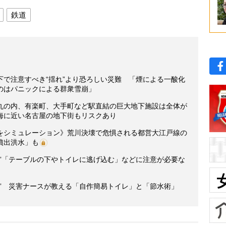
鉄道
下で注意すべき“揺れ”より恐ろしい災難 「煙による一酸化
のはパニックによる群衆雪崩」
丸の内、有楽町、大手町など駅直結の巨大地下施設は全体が
海に近い名古屋の地下街もリスクあり
をシミュレーション》荒川決壊で危惧される都営大江戸線の
噴出洪水」も
策”「テーブルの下やトイレに逃げ込む」などに注意が必要な
” 災害ナースが教える「自作簡易トイレ」と「節水術」