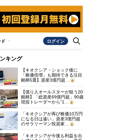
ンド
ログイン
ンキング
【キオクシア・ショック後に
「株価倍増」も期待できる注目
銘柄5選】資産3億円超…
【億り人オールスターが狙う20
銘柄】「総資産69億円超」90歳
現役トレーダーから“1…
「キオクシアが再び株価10万円
になる日は遠い」資産3億円超
のサラリーマン投資家…
「キオクシアが今後も利益を出