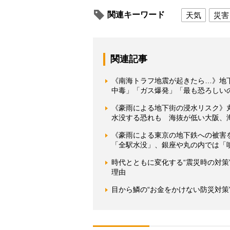
関連キーワード
天気
災害
関連記事
《南海トラフ地震が起きたら…》地
中毒」「ガス爆発」「最も恐ろしい
《豪雨による地下街の浸水リスク》
水没する恐れも 海抜が低い大阪、
《豪雨による東京の地下鉄への被害
「全駅水没」、銀座や丸の内では「
時代とともに変化する“震災時の対
理由
目から鱗の“お金をかけない防災対策