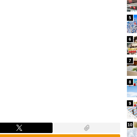
Loaded
:
100.00%
5
6
7
8
9
10