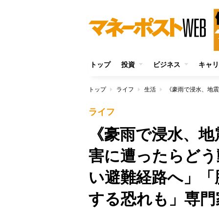
トップ
投資
ビジネス
キャリ
トップ
ライフ
生活
ライフ
《豪雨で浸水、地
害に遭ったらどう
い避難経路へ」「
する恐れも」専門