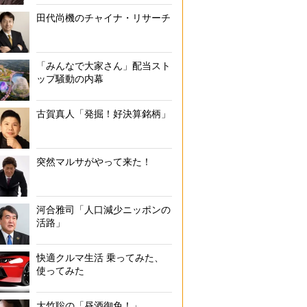
田代尚機のチャイナ・リサーチ
「みんなで大家さん」配当スト
ップ騒動の内幕
古賀真人「発掘！好決算銘柄」
豪雨時は地下鉄や地下街で浸水被害も（2003年福岡県の地下鉄「博多
突然マルサがやって来た！
河合雅司「人口減少ニッポンの
活路」
快適クルマ生活 乗ってみた、
使ってみた
大竹聡の「昼酒御免！」