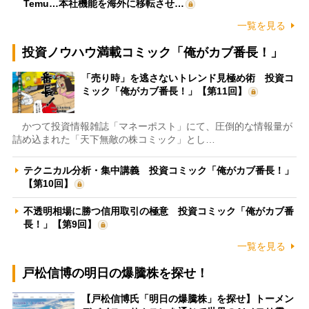
Temu…本社機能を海外に移転させ…
一覧を見る
投資ノウハウ満載コミック「俺がカブ番長！」
「売り時」を逃さないトレンド見極め術 投資コ
ミック「俺がカブ番長！」【第11回】
かつて投資情報雑誌「マネーポスト」にて、圧倒的な情報量が
詰め込まれた「天下無敵の株コミック」とし…
テクニカル分析・集中講義 投資コミック「俺がカブ番長！」
【第10回】
不透明相場に勝つ信用取引の極意 投資コミック「俺がカブ番
長！」【第9回】
一覧を見る
戸松信博の明日の爆騰株を探せ！
【戸松信博氏「明日の爆騰株」を探せ】トーメン