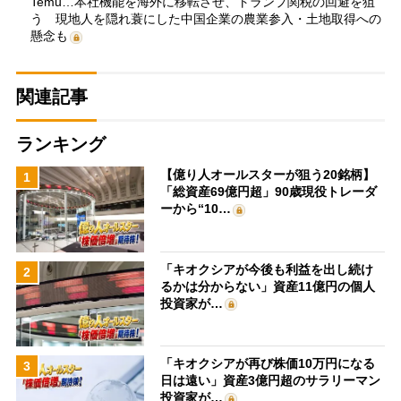
Temu…本社機能を海外に移転させ、トランプ関税の回避を狙
う 現地人を隠れ蓑にした中国企業の農業参入・土地取得への
懸念も
関連記事
ランキング
【億り人オールスターが狙う20銘柄】
1
「総資産69億円超」90歳現役トレーダ
ーから“10…
「キオクシアが今後も利益を出し続け
2
るかは分からない」資産11億円の個人
投資家が…
「キオクシアが再び株価10万円になる
3
日は遠い」資産3億円超のサラリーマン
投資家が…