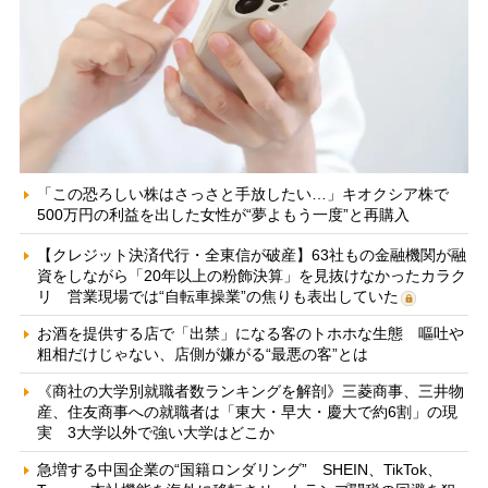
「この恐ろしい株はさっさと手放したい…」キオクシア株で
500万円の利益を出した女性が“夢よもう一度”と再購入
【クレジット決済代行・全東信が破産】63社もの金融機関が融
資をしながら「20年以上の粉飾決算」を見抜けなかったカラク
リ 営業現場では“自転車操業”の焦りも表出していた
お酒を提供する店で「出禁」になる客のトホホな生態 嘔吐や
粗相だけじゃない、店側が嫌がる“最悪の客”とは
《商社の大学別就職者数ランキングを解剖》三菱商事、三井物
産、住友商事への就職者は「東大・早大・慶大で約6割」の現
実 3大学以外で強い大学はどこか
急増する中国企業の“国籍ロンダリング” SHEIN、TikTok、