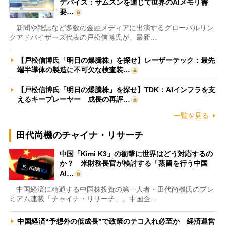
デバイス：サムスンを通じて世界のAIメモリ需
要…
新聞や雑誌など多数の金融メディアに出演するグローバルリン
クアドバイザーズ代表の戸松信博氏が、最新…
【戸松信博氏「明日の爆騰株」を探せ】レーザーテック：最先
端半導体の製造に不可欠な検査装…
【戸松信博氏「明日の爆騰株」を探せ】TDK：AIインフラを支
えるキープレーヤー 成長の再評…
一覧を見る
田代尚機のチャイナ・リサーチ
中国「Kimi K3」の衝撃に世界はどう対応するの
か？ 米財務長官が検討する「蒸留を行う中国
AI…
中国経済に精通する中国株投資の第一人者・田代尚機氏のプレ
ミアム連載「チャイナ・リサーチ」。中国企…
中国経済“予想外の低成長”で政策のテコ入れ必至か 経済運営