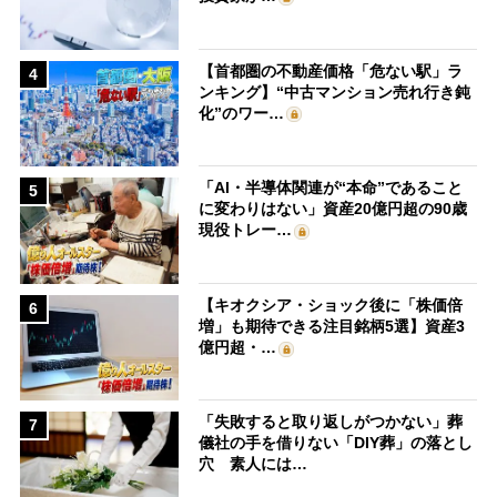
【首都圏の不動産価格「危ない駅」ラ
4
ンキング】“中古マンション売れ行き鈍
化”のワー…
「AI・半導体関連が“本命”であること
5
に変わりはない」資産20億円超の90歳
現役トレー…
【キオクシア・ショック後に「株価倍
6
増」も期待できる注目銘柄5選】資産3
億円超・…
「失敗すると取り返しがつかない」葬
7
儀社の手を借りない「DIY葬」の落とし
穴 素人には…