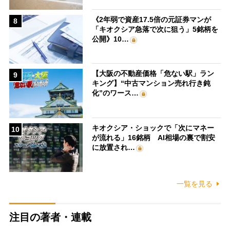
《2年弱で資産17.5倍の元証券マンが
8
「キオクシア急落で次に狙う」5銘柄を
公開》10…
【大阪の不動産価格「危ない駅」ラン
9
キング】“中古マンション売れ行き鈍
化”のワース…
キオクシア・ショックで「次にマネー
10
が流れる」16銘柄 AI相場の裏で割安
に放置され…
一覧を見る
注目の著者・連載