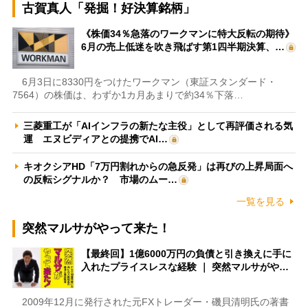
古賀真人「発掘！好決算銘柄」
《株価34％急落のワークマンに特大反転の期待》
6月の売上低迷を吹き飛ばす第1四半期決算、…
6月3日に8330円をつけたワークマン（東証スタンダード・
7564）の株価は、わずか1カ月あまりで約34％下落…
三菱重工が「AIインフラの新たな主役」として再評価される気
運 エヌビディアとの提携でAI…
キオクシアHD「7万円割れからの急反発」は再びの上昇局面へ
の反転シグナルか？ 市場のムー…
一覧を見る
突然マルサがやって来た！
【最終回】1億6000万円の負債と引き換えに手に
入れたプライスレスな経験 ｜ 突然マルサがや…
2009年12月に発行された元FXトレーダー・磯貝清明氏の著書