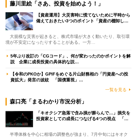
藤川里絵「さあ、投資を始めよう！」
【資産運用】大災害時に慌てないために平時から
備えておきたい3つのポイント「資産の棚卸し…
大規模な災害が起きると、株式市場が大きく動いたり、取引環
境が不安定になったりすることがある。一方…
5年ぶり改訂の「CGコード」、何が変わったのかポイントを解
説 企業に成長投資の具体的な説…
【令和のPKOか】GPIFをめぐる片山財務相の「円資産への投
資拡大」発言の波紋 「国債重視」…
一覧を見る
森口亮「まるわかり市況分析」
「キオクシア急落で含み損が膨らんで…」損失を
投資家としての成長につなげる4つの視点 「…
半導体株を中心に相場の調整色が強まり、7月中旬にはキオク