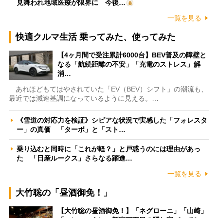
見舞われ地域医療が限界に 今後…
一覧を見る
快適クルマ生活 乗ってみた、使ってみた
【4ヶ月間で受注累計6000台】BEV普及の障壁と
なる「航続距離の不安」「充電のストレス」解
消…
あれほどもてはやされていた「EV（BEV）シフト」の潮流も、
最近では減速基調になっているように見える。…
《雪道の対応力を検証》シビアな状況で実感した「フォレスタ
ー」の真価 「ターボ」と「スト…
乗り込むと同時に「これが軽？」と戸惑うのには理由があっ
た 「日産ルークス」さらなる躍進…
一覧を見る
大竹聡の「昼酒御免！」
【大竹聡の昼酒御免！】「ネグローニ」「山崎」