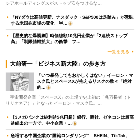
シアホールディングスがストップ安をつけるな…
「NYダウは高値更新、ナスダック・S&P500は足踏み」が意味
する米国株市場の変化 半…
【歴史的な爆騰劇】時価総額10兆円企業が「2連続ストップ
高」「制限値幅拡大」の衝撃 フ…
一覧を見る
大前研一「ビジネス新大陸」の歩き方
「いつ暴発してもおかしくはない」イーロン・マ
スク氏とスペースXが抱えるリスクの数々「絶対
的…
宇宙開発企業「スペースX」の上場で史上初の「兆万長者（ト
リリオネア）」となったイーロン・マスク氏。…
【3メガバンクは純利益5兆円超】銀行、商社、ゼネコンは最高
益続出の一方で、中小企業・…
急増する中国企業の“国籍ロンダリング” SHEIN、TikTok、