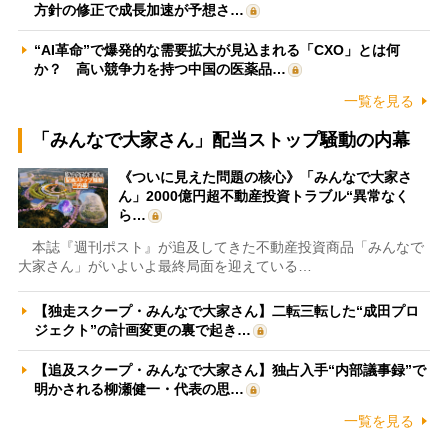
方針の修正で成長加速が予想さ…
“AI革命”で爆発的な需要拡大が見込まれる「CXO」とは何
か？ 高い競争力を持つ中国の医薬品…
一覧を見る
「みんなで大家さん」配当ストップ騒動の内幕
《ついに見えた問題の核心》「みんなで大家さ
ん」2000億円超不動産投資トラブル“異常なく
ら…
本誌『週刊ポスト』が追及してきた不動産投資商品「みんなで
大家さん」がいよいよ最終局面を迎えている…
【独走スクープ・みんなで大家さん】二転三転した“成田プロ
ジェクト”の計画変更の裏で起き…
【追及スクープ・みんなで大家さん】独占入手“内部議事録”で
明かされる柳瀬健一・代表の思…
一覧を見る