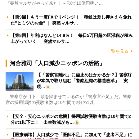
『突然マルサがやって来た！～FXで10億円稼い…
【第9回】もう一度FXでリベンジ！ 種銭は差し押さえを免れ
た”ヒミツのお金” ｜ 突然マルサ…
【第8回】年利はなんと14.6％！ 毎日5万円超の延滞税が積み
上がっていく ｜ 突然マルサ…
一覧を見る
河合雅司「人口減少ニッポンの活路」
【「警察官離れ」に歯止めはかかるか？】警察庁
が本気で取り組む「警察組織の構造改革」 実
現…
警察庁が目下、頭を悩ませているのが「警察官不足」だ。警察
官の採用試験の受験者数は10年間で2分の1以…
【安全・安心ニッポンの危機】採用試験受験者数は10年間で2
分の1以下に！ 出生数減がも…
【医療崩壊】人口減少で「医師不足」に加えて「患者不足」に