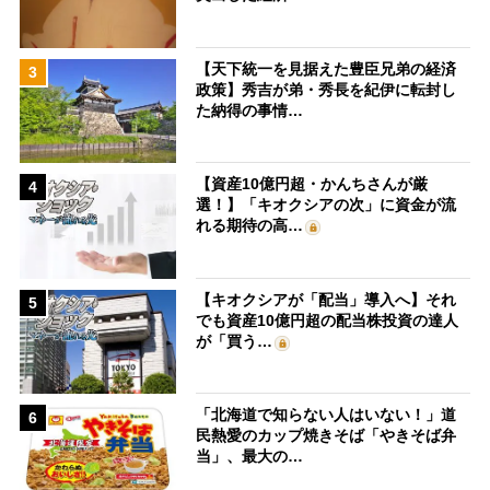
【天下統一を見据えた豊臣兄弟の経済
3
政策】秀吉が弟・秀長を紀伊に転封し
た納得の事情…
【資産10億円超・かんちさんが厳
4
選！】「キオクシアの次」に資金が流
れる期待の高…
【キオクシアが「配当」導入へ】それ
5
でも資産10億円超の配当株投資の達人
が「買う…
「北海道で知らない人はいない！」道
6
民熱愛のカップ焼きそば「やきそば弁
当」、最大の…