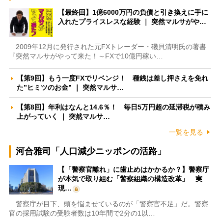
【最終回】1億6000万円の負債と引き換えに手に
入れたプライスレスな経験 ｜ 突然マルサがや…
2009年12月に発行された元FXトレーダー・磯貝清明氏の著書
『突然マルサがやって来た！～FXで10億円稼い…
【第9回】もう一度FXでリベンジ！ 種銭は差し押さえを免れ
た”ヒミツのお金” ｜ 突然マルサ…
【第8回】年利はなんと14.6％！ 毎日5万円超の延滞税が積み
上がっていく ｜ 突然マルサ…
一覧を見る
河合雅司「人口減少ニッポンの活路」
【「警察官離れ」に歯止めはかかるか？】警察庁
が本気で取り組む「警察組織の構造改革」 実
現…
警察庁が目下、頭を悩ませているのが「警察官不足」だ。警察
官の採用試験の受験者数は10年間で2分の1以…