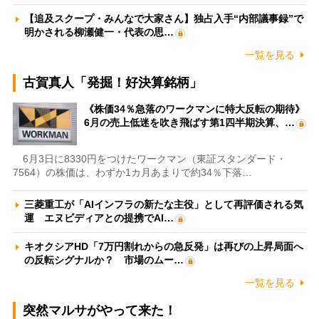
【追及スクープ・みんなで大家さん】独占入手“内部議事録”で
明かされる柳瀬健一・代表の思…
一覧を見る
古賀真人「発掘！好決算銘柄」
《株価34％急落のワークマンに特大反転の期待》
6月の売上低迷を吹き飛ばす第1四半期決算、…
6月3日に8330円をつけたワークマン（東証スタンダード・
7564）の株価は、わずか1カ月あまりで約34％下落…
三菱重工が「AIインフラの新たな主役」として再評価される気
運 エヌビディアとの提携でAI…
キオクシアHD「7万円割れからの急反発」は再びの上昇局面へ
の反転シグナルか？ 市場のムー…
一覧を見る
突然マルサがやって来た！