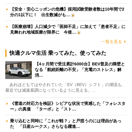
【安全・安心ニッポンの危機】採用試験受験者数は10年間で2
分の1以下に！ 出生数減がも…
【医療崩壊】人口減少で「医師不足」に加えて「患者不足」に
見舞われ地域医療が限界に 今後…
一覧を見る
快適クルマ生活 乗ってみた、使ってみた
【4ヶ月間で受注累計6000台】BEV普及の障壁と
なる「航続距離の不安」「充電のストレス」解
消…
あれほどもてはやされていた「EV（BEV）シフト」の潮流も、
最近では減速基調になっているように見える。…
《雪道の対応力を検証》シビアな状況で実感した「フォレスタ
ー」の真価 「ターボ」と「スト…
乗り込むと同時に「これが軽？」と戸惑うのには理由があっ
た 「日産ルークス」さらなる躍進…