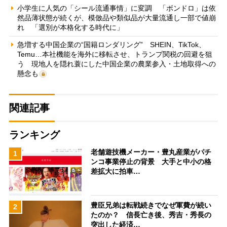
小学生に人気の「シール流通事情」に変調 「ボンドロ」は依
然品薄状態が続くが、模倣品や類似品が大量流通し一部で値崩
れ 「選別が本格化する時代に」
急増する中国企業の“国籍ロンダリング” SHEIN、TikTok、
Temu…本社機能を海外に移転させ、トランプ関税の回避を狙
う 現地人を隠れ蓑にした中国企業の農業参入・土地取得への
懸念も
関連記事
ランキング
老舗遊技機メーカー・豊丸産業がパチ
1
ンコ事業停止の背景 大手と中小の格
差拡大に拍車…
豊臣兄弟は転戦続きでなぜ軍費が続い
2
たのか？ 信長亡き後、秀吉・秀長の
突出した経済…