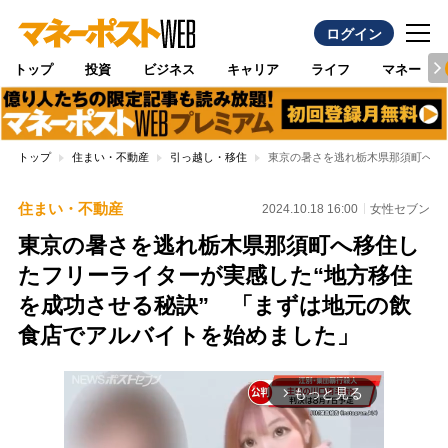
ログイン
トップ
投資
ビジネス
キャリア
ライフ
マネー
トップ
住まい・不動産
引っ越し・移住
東京の暑さを逃れ栃木県那須町へ移
住まい・不動産
2024.10.18 16:00
女性セブン
東京の暑さを逃れ栃木県那須町へ移住し
たフリーライターが実感した“地方移住
を成功させる秘訣” 「まずは地元の飲
食店でアルバイトを始めました」
もっと見る
arrow_forward_ios