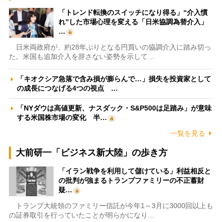
「トレンド転換のスイッチになり得る」“介入慣
れ”した市場心理を変える「日米協調為替介入」
…
日米両政府が、約28年ぶりとなる円買いの協調介入に踏み切っ
た。米国も追加介入を辞さない姿勢を示して…
「キオクシア急落で含み損が膨らんで…」損失を投資家として
の成長につなげる4つの視点 …
「NYダウは高値更新、ナスダック・S&P500は足踏み」が意味
する米国株市場の変化 半…
一覧を見る
大前研一「ビジネス新大陸」の歩き方
「イラン戦争を利用して儲けている」利益相反と
の批判が強まるトランプファミリーの不正蓄財
疑…
トランプ大統領のファミリー信託が今年1～3月に3000回以上も
の証券取引を行っていたことが明らかになり…