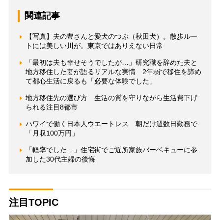
関連記事
【写真】夫の豊さんと愛犬のつぶ（秋田犬）。散歩ルー
トには美しい川が。東京ではありえない日常
「最初は夫も幸せそうでしたが…」研究職を辞めた夫と
地方移住した妻が語るリアルな実情 2年弱で移住を諦め
て都心生活に戻るも「必要な体験でした」
地方移住先の選び方 生活の質を守りながら生活費下げ
られる注目8都市
ハワイで働く日本人ウエートレス 朝だけ週数日勤務で
「月収100万円」
「軽率でした…」住宅街でご近所家族バーベキューに参
加した30代主婦の後悔
注目TOPIC