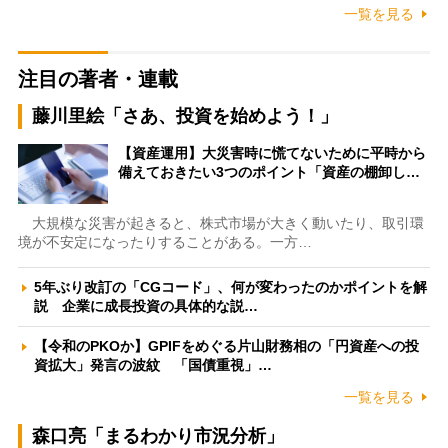
一覧を見る
注目の著者・連載
藤川里絵「さあ、投資を始めよう！」
【資産運用】大災害時に慌てないために平時から
備えておきたい3つのポイント「資産の棚卸し…
大規模な災害が起きると、株式市場が大きく動いたり、取引環
境が不安定になったりすることがある。一方…
5年ぶり改訂の「CGコード」、何が変わったのかポイントを解
説 企業に成長投資の具体的な説…
【令和のPKOか】GPIFをめぐる片山財務相の「円資産への投
資拡大」発言の波紋 「国債重視」…
一覧を見る
森口亮「まるわかり市況分析」