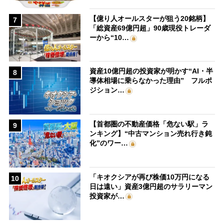
【億り人オールスターが狙う20銘柄】
7
「総資産69億円超」90歳現役トレーダ
ーから“10…
資産10億円超の投資家が明かす“AI・半
8
導体相場に乗らなかった理由” フルポ
ジション…
【首都圏の不動産価格「危ない駅」ラ
9
ンキング】“中古マンション売れ行き鈍
化”のワー…
「キオクシアが再び株価10万円になる
10
日は遠い」資産3億円超のサラリーマン
投資家が…