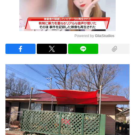
Powered by 
GliaStudios
Mute