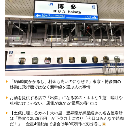
「約5時間かかるし、料金も高いのになぜ？」東京～博多間の
移動に飛行機ではなく新幹線を選ぶ人の事情
お酒を提供する店で「出禁」になる客のトホホな生態 嘔吐や
粗相だけじゃない、店側が嫌がる“最悪の客”とは
【土俵に埋まるカネ】大の里、豊昇龍が黒星続きの名古屋場所
は「懸賞金2826万円」が下位力士に渡り「今日はみんなで焼肉
だ！」 金星4個配給で協会は年96万円の支出増に