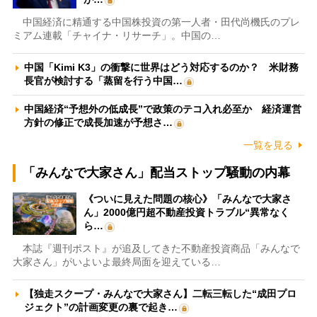
中国経済に精通する中国株投資の第一人者・田代尚機氏のプレ
ミアム連載「チャイナ・リサーチ」。中国の…
中国「Kimi K3」の衝撃に世界はどう対応するのか？ 米財務
長官が検討する「蒸留を行う中国…
中国経済“予想外の低成長”で政策のテコ入れ必至か 経済運営
方針の修正で成長加速が予想さ…
一覧を見る
「みんなで大家さん」配当ストップ騒動の内幕
《ついに見えた問題の核心》「みんなで大家さ
ん」2000億円超不動産投資トラブル“異常なく
ら…
本誌『週刊ポスト』が追及してきた不動産投資商品「みんなで
大家さん」がいよいよ最終局面を迎えている…
【独走スクープ・みんなで大家さん】二転三転した“成田プロ
ジェクト”の計画変更の裏で起き…