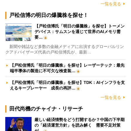
一覧を見る
戸松信博の明日の爆騰株を探せ！
【戸松信博氏「明日の爆騰株」を探せ】トーメン
デバイス：サムスンを通じて世界のAIメモリ需
要…
新聞や雑誌など多数の金融メディアに出演するグローバルリン
クアドバイザーズ代表の戸松信博氏が、最新…
【戸松信博氏「明日の爆騰株」を探せ】レーザーテック：最先
端半導体の製造に不可欠な検査装…
【戸松信博氏「明日の爆騰株」を探せ】TDK：AIインフラを支
えるキープレーヤー 成長の再評…
一覧を見る
田代尚機のチャイナ・リサーチ
厳しい経済情勢をどう打開するか？中国の下半期
の「経済運営方針」を読み解く 需要不足対策
が…