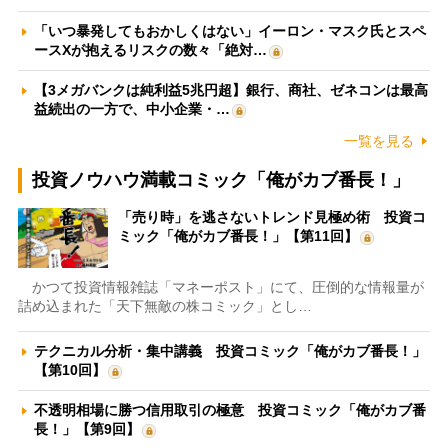
「いつ暴発してもおかしくはない」イーロン・マスク氏とスペ
ースXが抱えるリスクの数々「絶対…
【3メガバンクは純利益5兆円超】銀行、商社、ゼネコンは最高
益続出の一方で、中小企業・…
一覧を見る
投資ノウハウ満載コミック「俺がカブ番長！」
「売り時」を逃さないトレンド見極め術 投資コ
ミック「俺がカブ番長！」【第11回】
かつて投資情報雑誌「マネーポスト」にて、圧倒的な情報量が
詰め込まれた「天下無敵の株コミック」とし…
テクニカル分析・集中講義 投資コミック「俺がカブ番長！」
【第10回】
不透明相場に勝つ信用取引の極意 投資コミック「俺がカブ番
長！」【第9回】