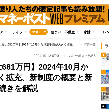
ア
ライフ
マネー
住まい・不動産
家計
トレ
【第3子以降は最大681万円】2024年10月から児童手当が大きく拡充、新制度の概要と新たに必要となる手続きを解説
写真一覧
ラ
1
2024.10.12 07:01
マネーポストWEB
81万円】2024年10月か
2
く拡充、新制度の概要と新
続きを解説
3
4
Loaded
: