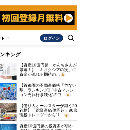
ンド
ログイン
ンキング
【資産10億円超・かんちさんが
厳選！】「キオクシアの次」に
資金が流れる期待の…
【首都圏の不動産価格「危ない
駅」ランキング】“中古マンシ
ョン売れ行き鈍化”のワ…
【億り人オールスターが狙う20
銘柄】「総資産69億円超」90歳
現役トレーダーから“1…
資産10億円超の投資家が明か