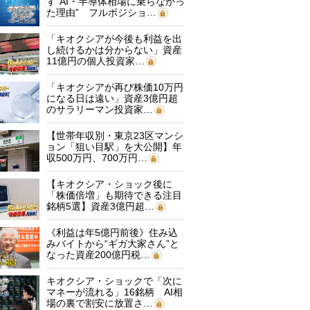
す“AI・半導体相場に乗らなかっ
た理由” フルポジショ…
「キオクシアが今後も利益を出
し続けるかは分からない」資産
11億円の個人投資家…
「キオクシアが再び株価10万円
になる日は遠い」資産3億円超
のサラリーマン投資家…
【世帯年収別・東京23区マンシ
ョン「狙い目駅」を大公開】年
収500万円、700万円…
【キオクシア・ショック後に
「株価倍増」も期待できる注目
銘柄5選】資産3億円超…
《利益は年5億円前後》住み込
みバイトから“ギガ大家さん”と
なった資産200億円税…
キオクシア・ショックで「次に
マネーが流れる」16銘柄 AI相
場の裏で割安に放置さ…