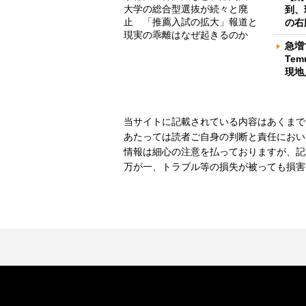
大学の総合型選抜が続々と廃
到、
止 「推薦入試の拡大」報道と
の右
現実の乖離はなぜ起きるのか
急増
Te
現地
当サイトに記載されている内容はあくまで
あたっては読者ご自身の判断と責任におい
情報は細心の注意を払っておりますが、記
万が一、トラブル等の損失が被っても損害