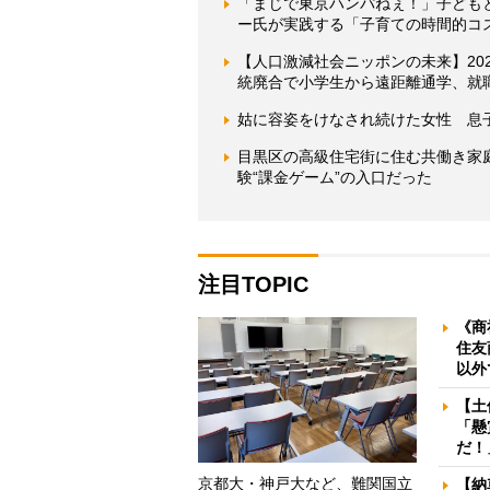
「まじで東京ハンパねぇ！」子ども
ー氏が実践する「子育ての時間的コ
【人口激減社会ニッポンの未来】20
統廃合で小学生から遠距離通学、就職
姑に容姿をけなされ続けた女性 息
目黒区の高級住宅街に住む共働き家
験“課金ゲーム”の入口だった
注目TOPIC
《商
住友
以外
【土
「懸
だ！
京都大・神戸大など、難関国立
【納