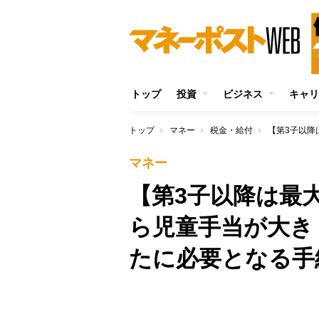
トップ
投資
ビジネス
キャリ
トップ
マネー
税金・給付
マネー
【第3子以降は最大6
ら児童手当が大き
たに必要となる手
/