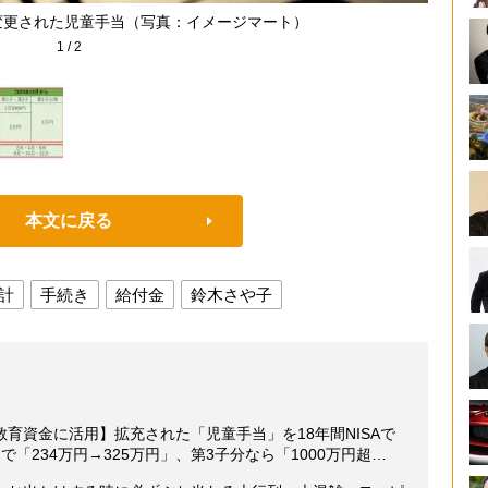
が変更された児童手当（写真：イメージマート）
1
/
2
本文に戻る
計
手続き
給付金
鈴木さや子
育資金に活用】拡充された「児童手当」を18年間NISAで
「234万円→325万円」、第3子分なら「1000万円超…