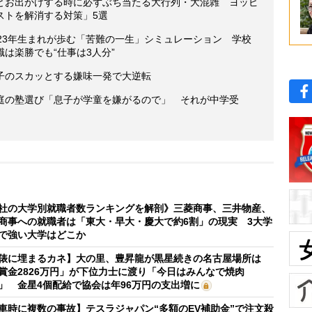
とお出かけする時に必ずぶち当たる大行列・大混雑 ヨッピ
ストを解消する対策」5選
23年生まれが歩む「苦難の一生」シミュレーション 学校
は楽勝でも“仕事は3人分”
子のスカッとする嫌味一発で大逆転
庭の塾選び「息子が学童を嫌がるので」 それが中学受
社の大学別就職者数ランキングを解剖》三菱商事、三井物産、
商事への就職者は「東大・早大・慶大で約6割」の現実 3大学
で強い大学はどこか
俵に埋まるカネ】大の里、豊昇龍が黒星続きの名古屋場所は
賞金2826万円」が下位力士に渡り「今日はみんなで焼肉
」 金星4個配給で協会は年96万円の支出増に
車時に複数の事故】テスラジャパン“多額のEV補助金”で注文殺