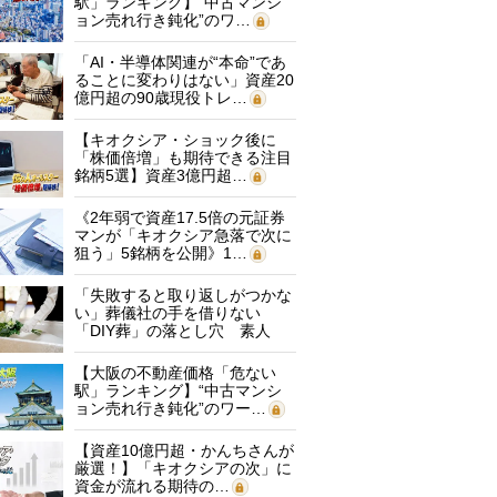
駅」ランキング】“中古マンシ
ョン売れ行き鈍化”のワ…
「AI・半導体関連が“本命”であ
ることに変わりはない」資産20
億円超の90歳現役トレ…
【キオクシア・ショック後に
「株価倍増」も期待できる注目
銘柄5選】資産3億円超…
《2年弱で資産17.5倍の元証券
マンが「キオクシア急落で次に
狙う」5銘柄を公開》1…
「失敗すると取り返しがつかな
い」葬儀社の手を借りない
「DIY葬」の落とし穴 素人
に…
【大阪の不動産価格「危ない
駅」ランキング】“中古マンシ
ョン売れ行き鈍化”のワー…
【資産10億円超・かんちさんが
厳選！】「キオクシアの次」に
資金が流れる期待の…