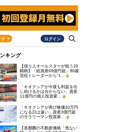
ンド
ログイン
ンキング
【億り人オールスターが狙う20
銘柄】「総資産69億円超」90歳
現役トレーダーから“1…
「キオクシアが今後も利益を出
し続けるかは分からない」資産
11億円の個人投資家…
「キオクシアが再び株価10万円
になる日は遠い」資産3億円超
のサラリーマン投資家…
【首都圏の不動産価格「危ない