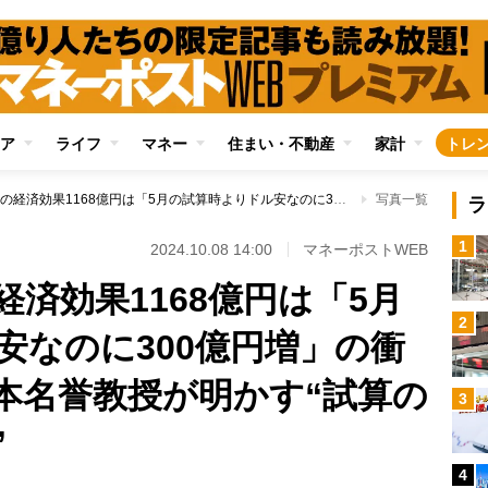
ア
ライフ
マネー
住まい・不動産
家計
トレ
大谷翔平の今年の経済効果1168億円は「5月の試算時よりドル安なのに300億円増」の衝撃！ 関西大・宮本名誉教授が明かす“試算の内訳”と“急伸理由”
写真一覧
ラ
1
2024.10.08 14:00
マネーポストWEB
済効果1168億円は「5月
2
安なのに300億円増」の衝
本名誉教授が明かす“試算の
3
”
4