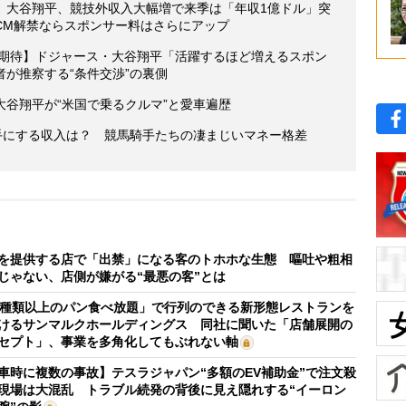
】大谷翔平、競技外収入大幅増で来季は「年収1億ドル」突
CM解禁ならスポンサー料はさらにアップ
に期待】ドジャース・大谷翔平「活躍するほど増えるスポン
が推察する“条件交渉”の裏側
谷翔平が“米国で乗るクルマ”と愛車遍歴
手にする収入は？ 競馬騎手たちの凄まじいマネー格差
を提供する店で「出禁」になる客のトホホな生態 嘔吐や粗相
じゃない、店側が嫌がる“最悪の客”とは
0種類以上のパン食べ放題」で行列のできる新形態レストランを
けるサンマルクホールディングス 同社に聞いた「店舗展開の
セプト」、事業を多角化してもぶれない軸
車時に複数の事故】テスラジャパン“多額のEV補助金”で注文殺
現場は大混乱 トラブル続発の背後に見え隠れする“イーロン