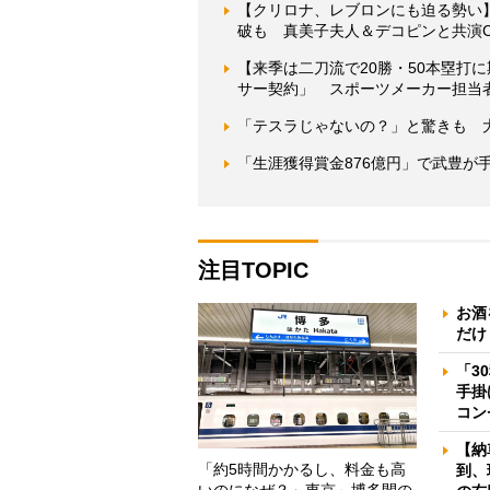
【クリロナ、レブロンにも迫る勢い
破も 真美子夫人＆デコピンと共演
【来季は二刀流で20勝・50本塁打
サー契約」 スポーツメーカー担当者
「テスラじゃないの？」と驚きも 大
「生涯獲得賞金876億円」で武豊が
注目TOPIC
お酒
だけ
「3
手掛
コン
【納
「約5時間かかるし、料金も高
到、