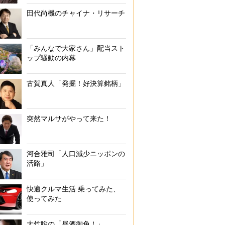
田代尚機のチャイナ・リサーチ
「みんなで大家さん」配当スト
ップ騒動の内幕
古賀真人「発掘！好決算銘柄」
突然マルサがやって来た！
河合雅司「人口減少ニッポンの
活路」
快適クルマ生活 乗ってみた、
使ってみた
大竹聡の「昼酒御免！」