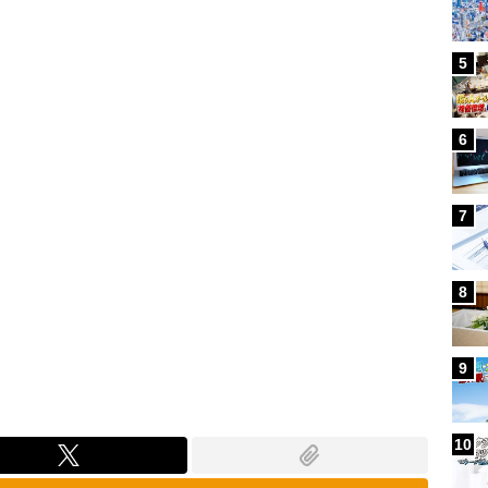
Loaded
:
80.24%
5
6
7
8
9
10