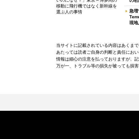
いのになぜ？」東京～博多間の
の右
移動に飛行機ではなく新幹線を
急増
選ぶ人の事情
Te
現地
当サイトに記載されている内容はあくまで
あたっては読者ご自身の判断と責任におい
情報は細心の注意を払っておりますが、記
万が一、トラブル等の損失が被っても損害