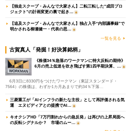
【独走スクープ・みんなで大家さん】二転三転した“成田プロ
ジェクト”の計画変更の裏で起き…
【追及スクープ・みんなで大家さん】独占入手“内部議事録”で
明かされる柳瀬健一・代表の思…
一覧を見る
古賀真人「発掘！好決算銘柄」
《株価34％急落のワークマンに特大反転の期待》
6月の売上低迷を吹き飛ばす第1四半期決算、…
6月3日に8330円をつけたワークマン（東証スタンダード・
7564）の株価は、わずか1カ月あまりで約34％下落…
三菱重工が「AIインフラの新たな主役」として再評価される気
運 エヌビディアとの提携でAI…
キオクシアHD「7万円割れからの急反発」は再びの上昇局面へ
の反転シグナルか？ 市場のムー…