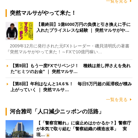
一覧を見る
突然マルサがやって来た！
【最終回】1億6000万円の負債と引き換えに手に
入れたプライスレスな経験 ｜ 突然マルサがや…
2009年12月に発行された元FXトレーダー・磯貝清明氏の著書
『突然マルサがやって来た！～FXで10億円稼い…
【第9回】もう一度FXでリベンジ！ 種銭は差し押さえを免れ
た”ヒミツのお金” ｜ 突然マルサ…
【第8回】年利はなんと14.6％！ 毎日5万円超の延滞税が積み
上がっていく ｜ 突然マルサ…
一覧を見る
河合雅司「人口減少ニッポンの活路」
【「警察官離れ」に歯止めはかかるか？】警察庁
が本気で取り組む「警察組織の構造改革」 実
現…