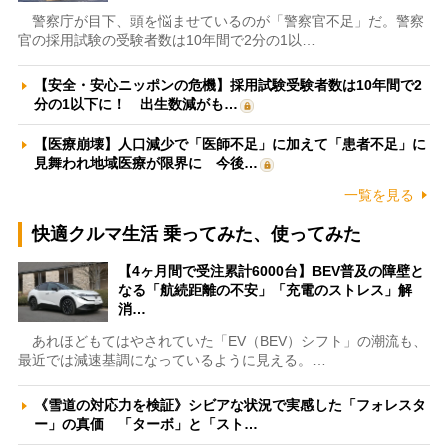
警察庁が目下、頭を悩ませているのが「警察官不足」だ。警察
官の採用試験の受験者数は10年間で2分の1以…
【安全・安心ニッポンの危機】採用試験受験者数は10年間で2
分の1以下に！ 出生数減がも…
【医療崩壊】人口減少で「医師不足」に加えて「患者不足」に
見舞われ地域医療が限界に 今後…
一覧を見る
快適クルマ生活 乗ってみた、使ってみた
【4ヶ月間で受注累計6000台】BEV普及の障壁と
なる「航続距離の不安」「充電のストレス」解
消…
あれほどもてはやされていた「EV（BEV）シフト」の潮流も、
最近では減速基調になっているように見える。…
《雪道の対応力を検証》シビアな状況で実感した「フォレスタ
ー」の真価 「ターボ」と「スト…