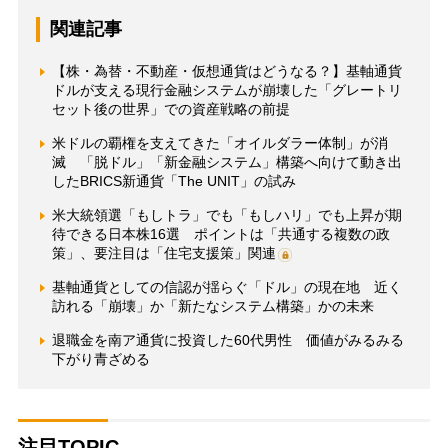
関連記事
【株・為替・不動産・仮想通貨はどうなる？】基軸通貨
ドルが支える現行金融システムが崩壊した「グレートリ
セット後の世界」での資産戦略の前提
米ドルの覇権を支えてきた「オイルダラー体制」が消
滅 「脱ドル」「新金融システム」構築へ向けて動き出
したBRICS新通貨「The UNIT」の試み
米大統領選「もしトラ」でも「もしハリ」でも上昇が期
待できる日本株16選 ポイントは「共通する複数の政
策」、要注目は「住宅支援策」関連
基軸通貨としての信認が揺らぐ「ドル」の現在地 近く
訪れる「崩壊」か「新たなシステム構築」かの未来
退職金を南ア通貨に投資した60代男性 価値がみるみる
下がり青ざめる
注目TOPIC