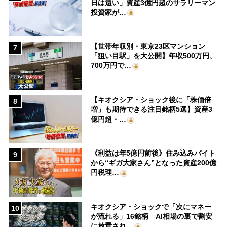
日は遠い」資産3億円超のサラリーマン
投資家が…
【世帯年収別・東京23区マンション
7
「狙い目駅」を大公開】年収500万円、
700万円で…
【キオクシア・ショック後に「株価倍
8
増」も期待できる注目銘柄5選】資産3
億円超・…
《利益は年5億円前後》住み込みバイト
9
から“ギガ大家さん”となった資産200億
円税理…
キオクシア・ショックで「次にマネー
10
が流れる」16銘柄 AI相場の裏で割安
に放置され…