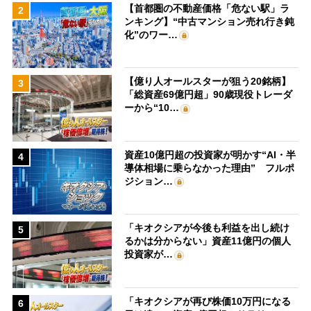
【首都圏の不動産価格「危ない駅」ラ
2
ンキング】“中古マンション売れ行き鈍
化”のワー…
【億り人オールスターが狙う20銘柄】
3
「総資産69億円超」90歳現役トレーダ
ーから“10…
資産10億円超の投資家が明かす“AI・半
4
導体相場に乗らなかった理由” フルポ
ジション…
「キオクシアが今後も利益を出し続け
5
るかは分からない」資産11億円の個人
投資家が…
「キオクシアが再び株価10万円になる
6