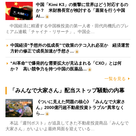
中国「Kimi K3」の衝撃に世界はどう対応するの
か？ 米財務長官が検討する「蒸留を行う中国
AI…
中国経済に精通する中国株投資の第一人者・田代尚機氏のプレ
ミアム連載「チャイナ・リサーチ」。中国企…
中国経済“予想外の低成長”で政策のテコ入れ必至か 経済運営
方針の修正で成長加速が予想さ…
“AI革命”で爆発的な需要拡大が見込まれる「CXO」とは何
か？ 高い競争力を持つ中国の医薬品…
一覧を見る
「みんなで大家さん」配当ストップ騒動の内幕
《ついに見えた問題の核心》「みんなで大家さ
ん」2000億円超不動産投資トラブル“異常なく
ら…
本誌『週刊ポスト』が追及してきた不動産投資商品「みんなで
大家さん」がいよいよ最終局面を迎えている…