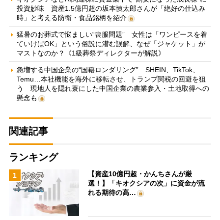
投資妙味 資産1.5億円超の坂本慎太郎さんが「絶好の仕込み
時」と考える防衛・食品銘柄を紹介
猛暑のお葬式で悩ましい“喪服問題” 女性は「ワンピースを着
ていけばOK」という俗説に潜む誤解、なぜ「ジャケット」が
マストなのか？《1級葬祭ディレクターが解説》
急増する中国企業の“国籍ロンダリング” SHEIN、TikTok、
Temu…本社機能を海外に移転させ、トランプ関税の回避を狙
う 現地人を隠れ蓑にした中国企業の農業参入・土地取得への
懸念も
関連記事
ランキング
【資産10億円超・かんちさんが厳
1
選！】「キオクシアの次」に資金が流
れる期待の高…