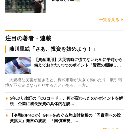
一覧を見る
注目の著者・連載
藤川里絵「さあ、投資を始めよう！」
【資産運用】大災害時に慌てないために平時から
備えておきたい3つのポイント「資産の棚卸し…
大規模な災害が起きると、株式市場が大きく動いたり、取引環
境が不安定になったりすることがある。一方…
5年ぶり改訂の「CGコード」、何が変わったのかポイントを解
説 企業に成長投資の具体的な説…
【令和のPKOか】GPIFをめぐる片山財務相の「円資産への投
資拡大」発言の波紋 「国債重視」…