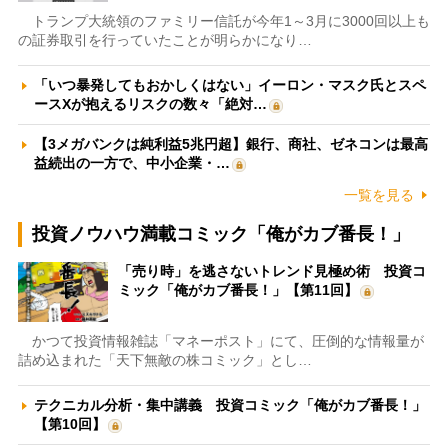
トランプ大統領のファミリー信託が今年1～3月に3000回以上も
の証券取引を行っていたことが明らかになり…
「いつ暴発してもおかしくはない」イーロン・マスク氏とスペ
ースXが抱えるリスクの数々「絶対…
【3メガバンクは純利益5兆円超】銀行、商社、ゼネコンは最高
益続出の一方で、中小企業・…
一覧を見る
投資ノウハウ満載コミック「俺がカブ番長！」
「売り時」を逃さないトレンド見極め術 投資コ
ミック「俺がカブ番長！」【第11回】
かつて投資情報雑誌「マネーポスト」にて、圧倒的な情報量が
詰め込まれた「天下無敵の株コミック」とし…
テクニカル分析・集中講義 投資コミック「俺がカブ番長！」
【第10回】