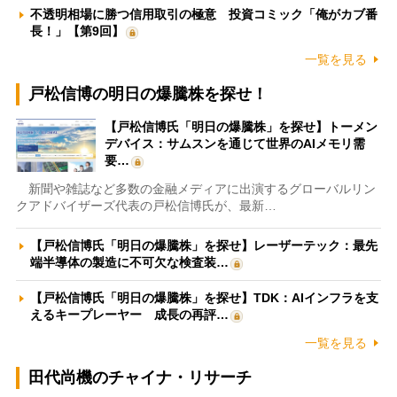
不透明相場に勝つ信用取引の極意 投資コミック「俺がカブ番
長！」【第9回】
一覧を見る
戸松信博の明日の爆騰株を探せ！
【戸松信博氏「明日の爆騰株」を探せ】トーメン
デバイス：サムスンを通じて世界のAIメモリ需
要…
新聞や雑誌など多数の金融メディアに出演するグローバルリン
クアドバイザーズ代表の戸松信博氏が、最新…
【戸松信博氏「明日の爆騰株」を探せ】レーザーテック：最先
端半導体の製造に不可欠な検査装…
【戸松信博氏「明日の爆騰株」を探せ】TDK：AIインフラを支
えるキープレーヤー 成長の再評…
一覧を見る
田代尚機のチャイナ・リサーチ