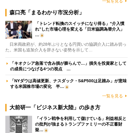
一覧を見る
森口亮「まるわかり市況分析」
「トレンド転換のスイッチになり得る」“介入慣
れ”した市場心理を変える「日米協調為替介入」
…
日米両政府が、約28年ぶりとなる円買いの協調介入に踏み切っ
た。米国も追加介入を辞さない姿勢を示して…
「キオクシア急落で含み損が膨らんで…」損失を投資家として
の成長につなげる4つの視点 …
「NYダウは高値更新、ナスダック・S&P500は足踏み」が意味
する米国株市場の変化 半…
一覧を見る
大前研一「ビジネス新大陸」の歩き方
「イラン戦争を利用して儲けている」利益相反と
の批判が強まるトランプファミリーの不正蓄財
疑…