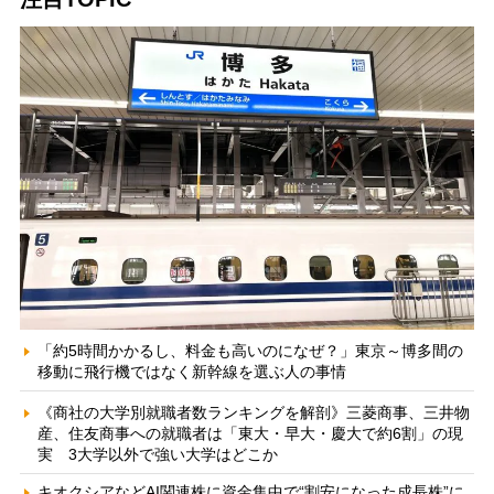
「約5時間かかるし、料金も高いのになぜ？」東京～博多間の
移動に飛行機ではなく新幹線を選ぶ人の事情
《商社の大学別就職者数ランキングを解剖》三菱商事、三井物
産、住友商事への就職者は「東大・早大・慶大で約6割」の現
実 3大学以外で強い大学はどこか
キオクシアなどAI関連株に資金集中で“割安になった成長株”に