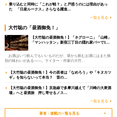
乗り込むと同時に「これが軽？」と戸惑うのには理由があっ
た 「日産ルークス」さらなる躍進…
一覧を見る
大竹聡の「昼酒御免！」
【大竹聡の昼酒御免！】「ネグローニ」「山崎」
「マンハッタン」新宿三丁目の隠れ家バーで1…
お酒はいつ飲んでもいいものだが、昼から飲むお酒にはまた格
別の味わいがある――。ライター・作家の大竹…
【大竹聡の昼酒御免！】今の若者は「なめろう」や「キヌカツ
ギ」を知らないって本当？ 昔の…
【大竹聡の昼酒御免！】京急線で多摩川越えて「川崎の大衆酒
場」へと昼酒旅 押し寄せるノス…
一覧を見る
著者・連載の一覧を見る