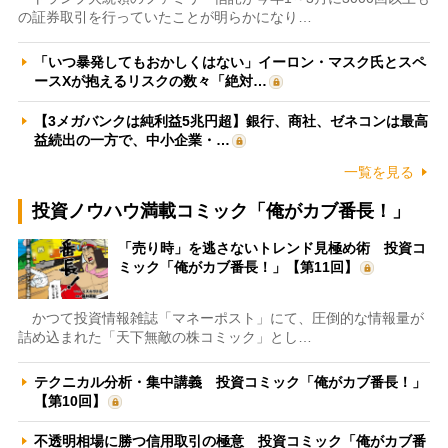
の証券取引を行っていたことが明らかになり…
「いつ暴発してもおかしくはない」イーロン・マスク氏とスペ
ースXが抱えるリスクの数々「絶対…
【3メガバンクは純利益5兆円超】銀行、商社、ゼネコンは最高
益続出の一方で、中小企業・…
一覧を見る
投資ノウハウ満載コミック「俺がカブ番長！」
「売り時」を逃さないトレンド見極め術 投資コ
ミック「俺がカブ番長！」【第11回】
かつて投資情報雑誌「マネーポスト」にて、圧倒的な情報量が
詰め込まれた「天下無敵の株コミック」とし…
テクニカル分析・集中講義 投資コミック「俺がカブ番長！」
【第10回】
不透明相場に勝つ信用取引の極意 投資コミック「俺がカブ番