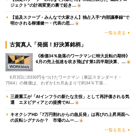
ジェクト”の計画変更の裏で起き…
【追及スクープ・みんなで大家さん】独占入手“内部議事録”で
明かされる柳瀬健一・代表の思…
一覧を見る
古賀真人「発掘！好決算銘柄」
《株価34％急落のワークマンに特大反転の期待》
6月の売上低迷を吹き飛ばす第1四半期決算、…
6月3日に8330円をつけたワークマン（東証スタンダード・
7564）の株価は、わずか1カ月あまりで約34％下落…
三菱重工が「AIインフラの新たな主役」として再評価される気
運 エヌビディアとの提携でAI…
キオクシアHD「7万円割れからの急反発」は再びの上昇局面へ
の反転シグナルか？ 市場のムー…
一覧を見る