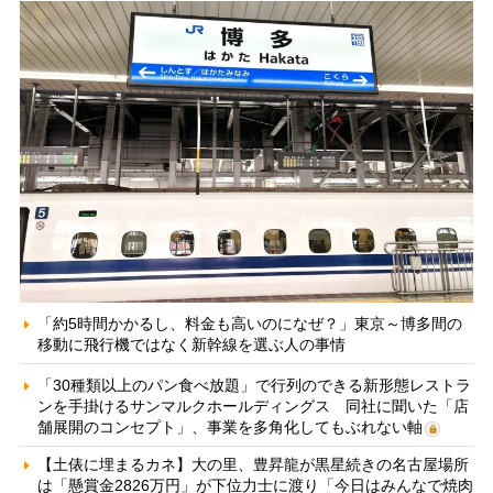
「約5時間かかるし、料金も高いのになぜ？」東京～博多間の
移動に飛行機ではなく新幹線を選ぶ人の事情
「30種類以上のパン食べ放題」で行列のできる新形態レストラ
ンを手掛けるサンマルクホールディングス 同社に聞いた「店
舗展開のコンセプト」、事業を多角化してもぶれない軸
【土俵に埋まるカネ】大の里、豊昇龍が黒星続きの名古屋場所
は「懸賞金2826万円」が下位力士に渡り「今日はみんなで焼肉