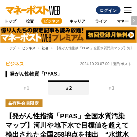
ログイン
トップ
投資
ビジネス
キャリア
ライフ
マネー
トップ
ビジネス
社会
【発がん性指摘「PFAS」全国水質汚染マップ】河川
ビジネス
2024.10.23 07:00
週刊ポスト
発がん性物質「PFAS」
1
2
3
＃
＃
＃
有料会員限定
【発がん性指摘「PFAS」全国水質汚染
マップ】河川や地下水で目標値を超えて
検出された全国258地点を抽出 “水道水