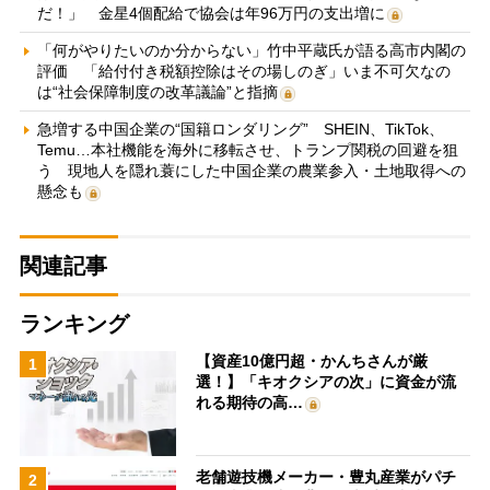
だ！」 金星4個配給で協会は年96万円の支出増に
「何がやりたいのか分からない」竹中平蔵氏が語る高市内閣の
評価 「給付付き税額控除はその場しのぎ」いま不可欠なの
は“社会保障制度の改革議論”と指摘
急増する中国企業の“国籍ロンダリング” SHEIN、TikTok、
Temu…本社機能を海外に移転させ、トランプ関税の回避を狙
う 現地人を隠れ蓑にした中国企業の農業参入・土地取得への
懸念も
関連記事
ランキング
【資産10億円超・かんちさんが厳
1
選！】「キオクシアの次」に資金が流
れる期待の高…
老舗遊技機メーカー・豊丸産業がパチ
2