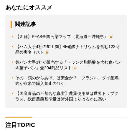
あなたにオススメ
関連記事
【図解】PFAS全国汚染マップ（北海道～沖縄県）
【ハム大手4社の加工肉】亜硝酸ナトリウムを含む123商
品の実名リスト
製パン大手3社が販売する「トランス脂肪酸を含む食パン
＆菓子パン」全204商品リスト
その「鶏のからあげ」は安全か？ ブラジル、タイ産鶏
肉が欧米で輸入禁止のワケ
【国産食品の不都合な真実】農薬使用量は世界トップク
ラス、残留農薬基準量は諸外国よりはるかに高い
注目TOPIC