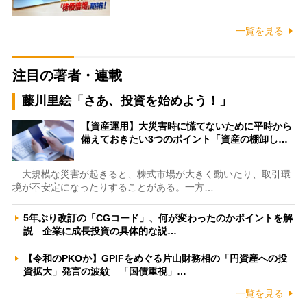
一覧を見る
注目の著者・連載
藤川里絵「さあ、投資を始めよう！」
【資産運用】大災害時に慌てないために平時から
備えておきたい3つのポイント「資産の棚卸し…
大規模な災害が起きると、株式市場が大きく動いたり、取引環
境が不安定になったりすることがある。一方…
5年ぶり改訂の「CGコード」、何が変わったのかポイントを解
説 企業に成長投資の具体的な説…
【令和のPKOか】GPIFをめぐる片山財務相の「円資産への投
資拡大」発言の波紋 「国債重視」…
一覧を見る