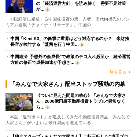
の「経済運営方針」を読み解く 需要不足対策
が…
中国経済に精通する中国株投資の第一人者・田代尚機氏のプレ
ミアム連載「チャイナ・リサーチ」。中国の…
中国「Kimi K3」の衝撃に世界はどう対応するのか？ 米財務
長官が検討する「蒸留を行う中国…
中国経済“予想外の低成長”で政策のテコ入れ必至か 経済運営
方針の修正で成長加速が予想さ…
一覧を見る
「みんなで大家さん」配当ストップ騒動の内幕
《ついに見えた問題の核心》「みんなで大家さ
ん」2000億円超不動産投資トラブル“異常なく
ら…
本誌『週刊ポスト』が追及してきた不動産投資商品「みんなで
大家さん」がいよいよ最終局面を迎えている…
【独走スクープ・みんなで大家さん】二転三転した“成田プロ