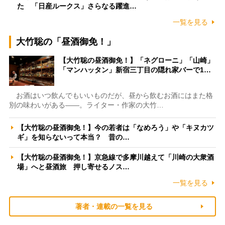
た 「日産ルークス」さらなる躍進…
一覧を見る
大竹聡の「昼酒御免！」
【大竹聡の昼酒御免！】「ネグローニ」「山崎」
「マンハッタン」新宿三丁目の隠れ家バーで1…
お酒はいつ飲んでもいいものだが、昼から飲むお酒にはまた格
別の味わいがある――。ライター・作家の大竹…
【大竹聡の昼酒御免！】今の若者は「なめろう」や「キヌカツ
ギ」を知らないって本当？ 昔の…
【大竹聡の昼酒御免！】京急線で多摩川越えて「川崎の大衆酒
場」へと昼酒旅 押し寄せるノス…
一覧を見る
著者・連載の一覧を見る