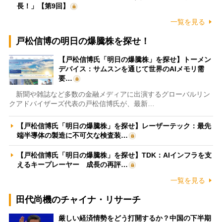
長！」【第9回】
一覧を見る
戸松信博の明日の爆騰株を探せ！
【戸松信博氏「明日の爆騰株」を探せ】トーメン
デバイス：サムスンを通じて世界のAIメモリ需
要…
新聞や雑誌など多数の金融メディアに出演するグローバルリン
クアドバイザーズ代表の戸松信博氏が、最新…
【戸松信博氏「明日の爆騰株」を探せ】レーザーテック：最先
端半導体の製造に不可欠な検査装…
【戸松信博氏「明日の爆騰株」を探せ】TDK：AIインフラを支
えるキープレーヤー 成長の再評…
一覧を見る
田代尚機のチャイナ・リサーチ
厳しい経済情勢をどう打開するか？中国の下半期