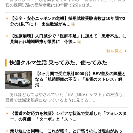
官の採用試験の受験者数は10年間で2分の1以…
【安全・安心ニッポンの危機】採用試験受験者数は10年間で2
分の1以下に！ 出生数減がも…
【医療崩壊】人口減少で「医師不足」に加えて「患者不足」に
見舞われ地域医療が限界に 今後…
一覧を見る
快適クルマ生活 乗ってみた、使ってみた
【4ヶ月間で受注累計6000台】BEV普及の障壁と
なる「航続距離の不安」「充電のストレス」解
消…
あれほどもてはやされていた「EV（BEV）シフト」の潮流も、
最近では減速基調になっているように見える。…
《雪道の対応力を検証》シビアな状況で実感した「フォレスタ
ー」の真価 「ターボ」と「スト…
乗り込むと同時に「これが軽？」と戸惑うのには理由があっ