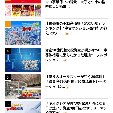
ンコ事業停止の背景 大手と中小の格
差拡大に拍車…
【首都圏の不動産価格「危ない駅」ラ
3
ンキング】“中古マンション売れ行き鈍
化”のワー…
資産10億円超の投資家が明かす“AI・半
4
導体相場に乗らなかった理由” フルポ
ジション…
【億り人オールスターが狙う20銘柄】
5
「総資産69億円超」90歳現役トレーダ
ーから“10…
「キオクシアが再び株価10万円になる
6
日は遠い」資産3億円超のサラリーマン
投資家が…