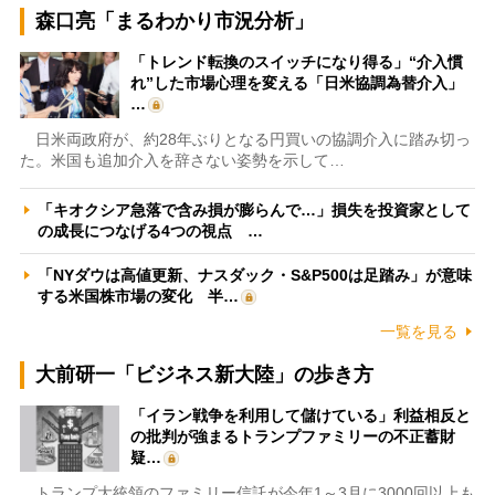
森口亮「まるわかり市況分析」
「トレンド転換のスイッチになり得る」“介入慣
れ”した市場心理を変える「日米協調為替介入」
…
日米両政府が、約28年ぶりとなる円買いの協調介入に踏み切っ
た。米国も追加介入を辞さない姿勢を示して…
「キオクシア急落で含み損が膨らんで…」損失を投資家として
の成長につなげる4つの視点 …
「NYダウは高値更新、ナスダック・S&P500は足踏み」が意味
する米国株市場の変化 半…
一覧を見る
大前研一「ビジネス新大陸」の歩き方
「イラン戦争を利用して儲けている」利益相反と
の批判が強まるトランプファミリーの不正蓄財
疑…
トランプ大統領のファミリー信託が今年1～3月に3000回以上も