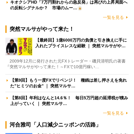
キオクシアHD「7万円割れからの急反発」は再びの上昇局面へ
の反転シグナルか？ 市場のムー…
一覧を見る
突然マルサがやって来た！
【最終回】1億6000万円の負債と引き換えに手に
入れたプライスレスな経験 ｜ 突然マルサがや…
2009年12月に発行された元FXトレーダー・磯貝清明氏の著書
『突然マルサがやって来た！～FXで10億円稼い…
【第9回】もう一度FXでリベンジ！ 種銭は差し押さえを免れ
た”ヒミツのお金” ｜ 突然マルサ…
【第8回】年利はなんと14.6％！ 毎日5万円超の延滞税が積み
上がっていく ｜ 突然マルサ…
一覧を見る
河合雅司「人口減少ニッポンの活路」