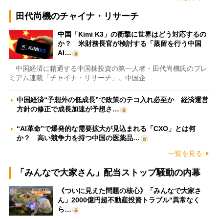
田代尚機のチャイナ・リサーチ
中国「Kimi K3」の衝撃に世界はどう対応するの
か？ 米財務長官が検討する「蒸留を行う中国
AI…
中国経済に精通する中国株投資の第一人者・田代尚機氏のプレ
ミアム連載「チャイナ・リサーチ」。中国企…
中国経済“予想外の低成長”で政策のテコ入れ必至か 経済運営
方針の修正で成長加速が予想さ…
“AI革命”で爆発的な需要拡大が見込まれる「CXO」とは何
か？ 高い競争力を持つ中国の医薬品…
一覧を見る
「みんなで大家さん」配当ストップ騒動の内幕
《ついに見えた問題の核心》「みんなで大家さ
ん」2000億円超不動産投資トラブル“異常なく
ら…