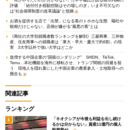
評価 「給付付き税額控除はその場しのぎ」いま不可欠なの
は“社会保障制度の改革議論”と指摘
お酒を提供する店で「出禁」になる客のトホホな生態 嘔吐や
粗相だけじゃない、店側が嫌がる“最悪の客”とは
《商社の大学別就職者数ランキングを解剖》三菱商事、三井物
産、住友商事への就職者は「東大・早大・慶大で約6割」の現
実 3大学以外で強い大学はどこか
急増する中国企業の“国籍ロンダリング” SHEIN、TikTok、
Temu…本社機能を海外に移転させ、トランプ関税の回避を狙
う 現地人を隠れ蓑にした中国企業の農業参入・土地取得への
懸念も
関連記事
ランキング
「キオクシアが今後も利益を出し続け
1
るかは分からない」資産11億円の個人
投資家が…