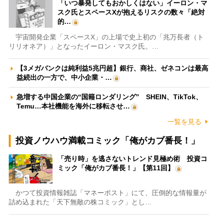
「いつ暴発してもおかしくはない」イーロン・マ
スク氏とスペースXが抱えるリスクの数々「絶対
的…
宇宙開発企業「スペースX」の上場で史上初の「兆万長者（ト
リリオネア）」となったイーロン・マスク氏。…
【3メガバンクは純利益5兆円超】銀行、商社、ゼネコンは最高
益続出の一方で、中小企業・…
急増する中国企業の“国籍ロンダリング” SHEIN、TikTok、
Temu…本社機能を海外に移転させ…
一覧を見る
投資ノウハウ満載コミック「俺がカブ番長！」
「売り時」を逃さないトレンド見極め術 投資コ
ミック「俺がカブ番長！」【第11回】
かつて投資情報雑誌「マネーポスト」にて、圧倒的な情報量が
詰め込まれた「天下無敵の株コミック」とし…