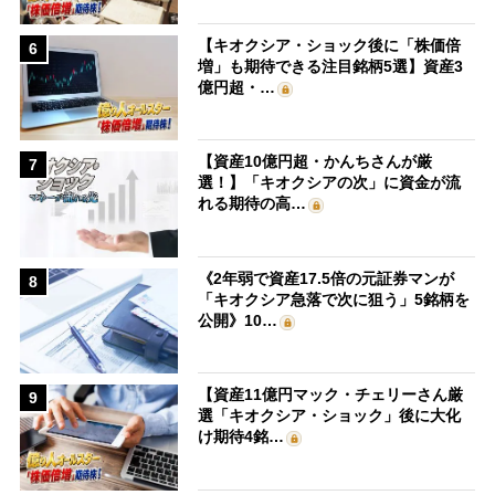
【キオクシア・ショック後に「株価倍
6
増」も期待できる注目銘柄5選】資産3
億円超・…
【資産10億円超・かんちさんが厳
7
選！】「キオクシアの次」に資金が流
れる期待の高…
《2年弱で資産17.5倍の元証券マンが
8
「キオクシア急落で次に狙う」5銘柄を
公開》10…
【資産11億円マック・チェリーさん厳
9
選「キオクシア・ショック」後に大化
け期待4銘…