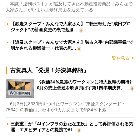
本誌『週刊ポスト』が追及してきた不動産投資商品「みんなで
大家さん」がいよいよ最終局面を迎えている…
【独走スクープ・みんなで大家さん】二転三転した“成田プロ
ジェクト”の計画変更の裏で起き…
【追及スクープ・みんなで大家さん】独占入手“内部議事録”で
明かされる柳瀬健一・代表の思…
一覧を見る
古賀真人「発掘！好決算銘柄」
《株価34％急落のワークマンに特大反転の期待》
6月の売上低迷を吹き飛ばす第1四半期決算、…
6月3日に8330円をつけたワークマン（東証スタンダード・
7564）の株価は、わずか1カ月あまりで約34％下落…
三菱重工が「AIインフラの新たな主役」として再評価される気
運 エヌビディアとの提携でAI…