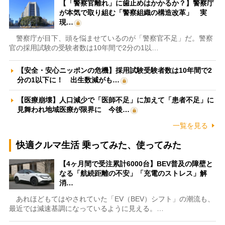
【「警察官離れ」に歯止めはかかるか？】警察庁
が本気で取り組む「警察組織の構造改革」 実
現…
警察庁が目下、頭を悩ませているのが「警察官不足」だ。警察
官の採用試験の受験者数は10年間で2分の1以…
【安全・安心ニッポンの危機】採用試験受験者数は10年間で2
分の1以下に！ 出生数減がも…
【医療崩壊】人口減少で「医師不足」に加えて「患者不足」に
見舞われ地域医療が限界に 今後…
一覧を見る
快適クルマ生活 乗ってみた、使ってみた
【4ヶ月間で受注累計6000台】BEV普及の障壁と
なる「航続距離の不安」「充電のストレス」解
消…
あれほどもてはやされていた「EV（BEV）シフト」の潮流も、
最近では減速基調になっているように見える。…