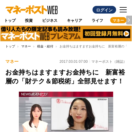
ログイン
トップ
投資
ビジネス
キャリア
ライフ
マネー
トップ
マネー
税金・給付
お金持ちはますますお金持ちに 新富裕層の「財
マネー
2017.03.01 07:00
マネーポスト（雑誌）
お金持ちはますますお金持ちに 新富裕
層の「財テク＆節税術」全部見せます！