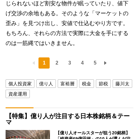
じられないほど割安な物件が眠っていたり、値下
げ交渉の余地もある。そのような「マーケットの
歪み」を見つけ出し、安値で仕込むやり方です。
もちろん、それらの方法で実際に大金を手にする
のは一筋縄ではいきません。
1
2
3
4
5
個人投資家
億り人
富裕層
税金
節税
藤川太
資産運用
【特集】億り人が注目する日本株銘柄＆テー
マ
【億り人オールスターが狙う20銘柄】
「総資産69億円超」の10人が選んだ注