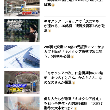
目株
キオクシア・ショックで「次にマネー
が流れる」16銘柄 凄腕投資家3名が厳
選
2年弱で資産17.5倍の元証券マン・かぶ
カブキ氏が「キオクシア急落で次に狙
う」5銘柄を公開
「キオクシアの次」に急騰期待の22銘
柄 まつのすけさん、かんちさん、な
のなのさんが厳選
億り人たちが厳選「キオクシア超え」
を狙う半導体・AI関連8銘柄 “大化け
期待の大本命”は？