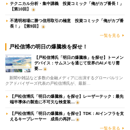
テクニカル分析・集中講義 投資コミック「俺がカブ番長！」
【第10回】
不透明相場に勝つ信用取引の極意 投資コミック「俺がカブ番
長！」【第9回】
一覧を見る
戸松信博の明日の爆騰株を探せ！
【戸松信博氏「明日の爆騰株」を探せ】トーメン
デバイス：サムスンを通じて世界のAIメモリ需
要…
新聞や雑誌など多数の金融メディアに出演するグローバルリン
クアドバイザーズ代表の戸松信博氏が、最新…
【戸松信博氏「明日の爆騰株」を探せ】レーザーテック：最先
端半導体の製造に不可欠な検査装…
【戸松信博氏「明日の爆騰株」を探せ】TDK：AIインフラを支
えるキープレーヤー 成長の再評…
一覧を見る