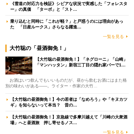
《雪道の対応力を検証》シビアな状況で実感した「フォレスタ
ー」の真価 「ターボ」と「スト…
乗り込むと同時に「これが軽？」と戸惑うのには理由があっ
た 「日産ルークス」さらなる躍進…
一覧を見る
大竹聡の「昼酒御免！」
【大竹聡の昼酒御免！】「ネグローニ」「山崎」
「マンハッタン」新宿三丁目の隠れ家バーで1…
お酒はいつ飲んでもいいものだが、昼から飲むお酒にはまた格
別の味わいがある――。ライター・作家の大竹…
【大竹聡の昼酒御免！】今の若者は「なめろう」や「キヌカツ
ギ」を知らないって本当？ 昔の…
【大竹聡の昼酒御免！】京急線で多摩川越えて「川崎の大衆酒
場」へと昼酒旅 押し寄せるノス…
一覧を見る