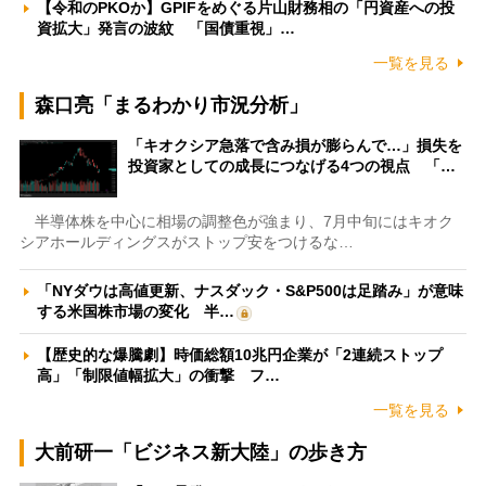
【令和のPKOか】GPIFをめぐる片山財務相の「円資産への投
資拡大」発言の波紋 「国債重視」…
一覧を見る
森口亮「まるわかり市況分析」
「キオクシア急落で含み損が膨らんで…」損失を
投資家としての成長につなげる4つの視点 「…
半導体株を中心に相場の調整色が強まり、7月中旬にはキオク
シアホールディングスがストップ安をつけるな…
「NYダウは高値更新、ナスダック・S&P500は足踏み」が意味
する米国株市場の変化 半…
【歴史的な爆騰劇】時価総額10兆円企業が「2連続ストップ
高」「制限値幅拡大」の衝撃 フ…
一覧を見る
大前研一「ビジネス新大陸」の歩き方