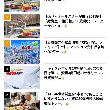
【億り人オールスターが狙う20銘柄】
2
「総資産69億円超」90歳現役トレーダ
ーから“10…
【首都圏の不動産価格「危ない駅」ラ
3
ンキング】“中古マンション売れ行き鈍
化”のワー…
「キオクシアが再び株価10万円になる
4
日は遠い」資産3億円超のサラリーマン
投資家が…
「AI・半導体関連が“本命”であること
5
に変わりはない」資産20億円超の90歳
現役トレー…