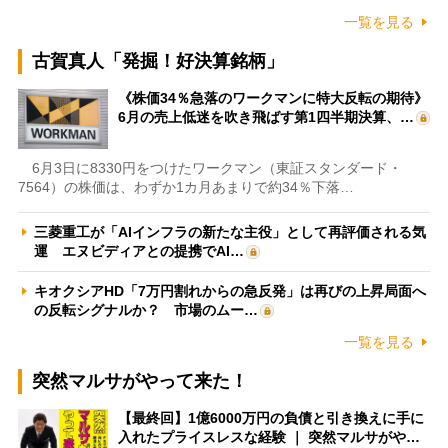
一覧を見る
古賀真人「発掘！好決算銘柄」
《株価34％急落のワークマンに特大反転の期待》
6月の売上低迷を吹き飛ばす第1四半期決算、…
6月3日に8330円をつけたワークマン（東証スタンダード・
7564）の株価は、わずか1カ月あまりで約34％下落…
三菱重工が「AIインフラの新たな主役」として再評価される気
運 エヌビディアとの提携でAI…
キオクシアHD「7万円割れからの急反発」は再びの上昇局面へ
の反転シグナルか？ 市場のムー…
一覧を見る
突然マルサがやって来た！
【最終回】1億6000万円の負債と引き換えに手に
入れたプライスレスな経験 ｜ 突然マルサがや…