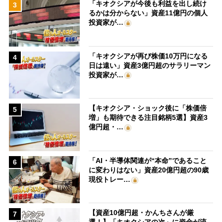
「キオクシアが今後も利益を出し続け
3
るかは分からない」資産11億円の個人
投資家が…
「キオクシアが再び株価10万円になる
4
日は遠い」資産3億円超のサラリーマン
投資家が…
【キオクシア・ショック後に「株価倍
5
増」も期待できる注目銘柄5選】資産3
億円超・…
「AI・半導体関連が“本命”であること
6
に変わりはない」資産20億円超の90歳
現役トレー…
【資産10億円超・かんちさんが厳
7