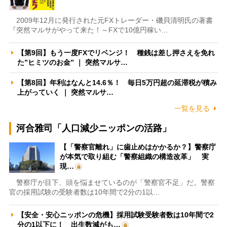
2009年12月に発行された元FXトレーダー・磯貝清明氏の著書
『突然マルサがやって来た！～FXで10億円稼い…
【第9回】もう一度FXでリベンジ！ 種銭は差し押さえを免れ
た”ヒミツのお金” ｜ 突然マルサ…
【第8回】年利はなんと14.6％！ 毎日5万円超の延滞税が積み
上がっていく ｜ 突然マルサ…
一覧を見る
河合雅司「人口減少ニッポンの活路」
【「警察官離れ」に歯止めはかかるか？】警察庁
が本気で取り組む「警察組織の構造改革」 実
現…
警察庁が目下、頭を悩ませているのが「警察官不足」だ。警察
官の採用試験の受験者数は10年間で2分の1以…
【安全・安心ニッポンの危機】採用試験受験者数は10年間で2
分の1以下に！ 出生数減がも…