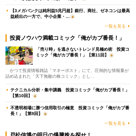
【3メガバンクは純利益5兆円超】銀行、商社、ゼネコンは最高
益続出の一方で、中小企業・…
一覧を見る
投資ノウハウ満載コミック「俺がカブ番長！」
「売り時」を逃さないトレンド見極め術 投資コ
ミック「俺がカブ番長！」【第11回】
かつて投資情報雑誌「マネーポスト」にて、圧倒的な情報量が
詰め込まれた「天下無敵の株コミック」とし…
テクニカル分析・集中講義 投資コミック「俺がカブ番長！」
【第10回】
不透明相場に勝つ信用取引の極意 投資コミック「俺がカブ番
長！」【第9回】
一覧を見る
戸松信博の明日の爆騰株を探せ！