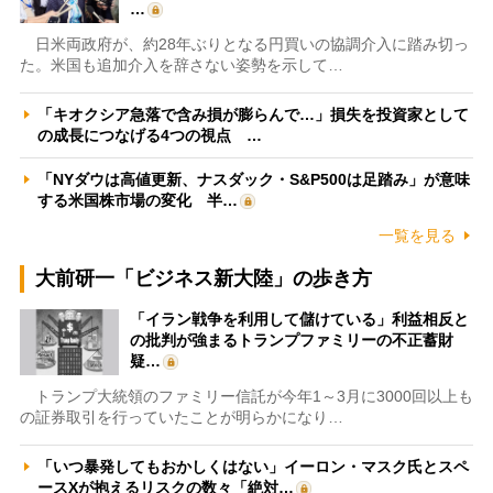
…
日米両政府が、約28年ぶりとなる円買いの協調介入に踏み切っ
た。米国も追加介入を辞さない姿勢を示して…
「キオクシア急落で含み損が膨らんで…」損失を投資家として
の成長につなげる4つの視点 …
「NYダウは高値更新、ナスダック・S&P500は足踏み」が意味
する米国株市場の変化 半…
一覧を見る
大前研一「ビジネス新大陸」の歩き方
「イラン戦争を利用して儲けている」利益相反と
の批判が強まるトランプファミリーの不正蓄財
疑…
トランプ大統領のファミリー信託が今年1～3月に3000回以上も
の証券取引を行っていたことが明らかになり…
「いつ暴発してもおかしくはない」イーロン・マスク氏とスペ
ースXが抱えるリスクの数々「絶対…