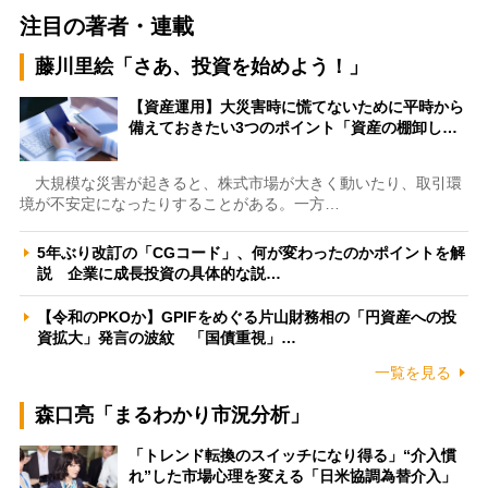
注目の著者・連載
藤川里絵「さあ、投資を始めよう！」
【資産運用】大災害時に慌てないために平時から
備えておきたい3つのポイント「資産の棚卸し…
大規模な災害が起きると、株式市場が大きく動いたり、取引環
境が不安定になったりすることがある。一方…
5年ぶり改訂の「CGコード」、何が変わったのかポイントを解
説 企業に成長投資の具体的な説…
【令和のPKOか】GPIFをめぐる片山財務相の「円資産への投
資拡大」発言の波紋 「国債重視」…
一覧を見る
森口亮「まるわかり市況分析」
「トレンド転換のスイッチになり得る」“介入慣
れ”した市場心理を変える「日米協調為替介入」