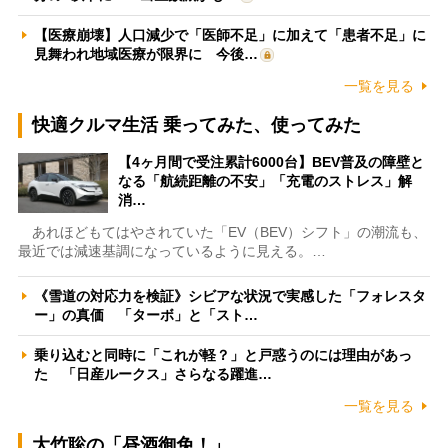
【医療崩壊】人口減少で「医師不足」に加えて「患者不足」に
見舞われ地域医療が限界に 今後…
一覧を見る
快適クルマ生活 乗ってみた、使ってみた
【4ヶ月間で受注累計6000台】BEV普及の障壁と
なる「航続距離の不安」「充電のストレス」解
消…
あれほどもてはやされていた「EV（BEV）シフト」の潮流も、
最近では減速基調になっているように見える。…
《雪道の対応力を検証》シビアな状況で実感した「フォレスタ
ー」の真価 「ターボ」と「スト…
乗り込むと同時に「これが軽？」と戸惑うのには理由があっ
た 「日産ルークス」さらなる躍進…
一覧を見る
大竹聡の「昼酒御免！」