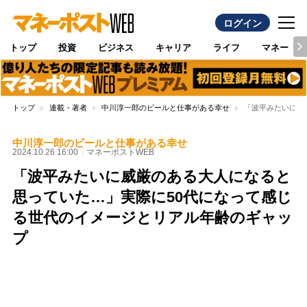
ログイン
トップ
投資
ビジネス
キャリア
ライフ
マネー
トップ
連載・著者
中川淳一郎のビールと仕事がある幸せ
「波平みたいに威
中川淳一郎のビールと仕事がある幸せ
2024.10.26 16:00
マネーポストWEB
「波平みたいに威厳のある大人になると
思っていた…」実際に50代になって感じ
る世代のイメージとリアル年齢のギャッ
プ
Loaded
:
100.00%
/
Unmute