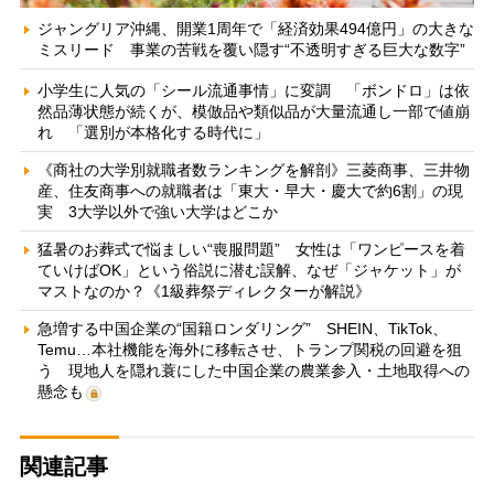
ジャングリア沖縄、開業1周年で「経済効果494億円」の大きな
ミスリード 事業の苦戦を覆い隠す“不透明すぎる巨大な数字”
小学生に人気の「シール流通事情」に変調 「ボンドロ」は依
然品薄状態が続くが、模倣品や類似品が大量流通し一部で値崩
れ 「選別が本格化する時代に」
《商社の大学別就職者数ランキングを解剖》三菱商事、三井物
産、住友商事への就職者は「東大・早大・慶大で約6割」の現
実 3大学以外で強い大学はどこか
猛暑のお葬式で悩ましい“喪服問題” 女性は「ワンピースを着
ていけばOK」という俗説に潜む誤解、なぜ「ジャケット」が
マストなのか？《1級葬祭ディレクターが解説》
急増する中国企業の“国籍ロンダリング” SHEIN、TikTok、
Temu…本社機能を海外に移転させ、トランプ関税の回避を狙
う 現地人を隠れ蓑にした中国企業の農業参入・土地取得への
懸念も
関連記事