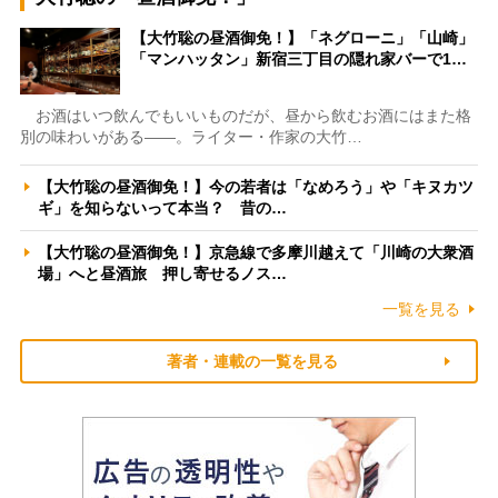
【大竹聡の昼酒御免！】「ネグローニ」「山崎」
「マンハッタン」新宿三丁目の隠れ家バーで1…
お酒はいつ飲んでもいいものだが、昼から飲むお酒にはまた格
別の味わいがある――。ライター・作家の大竹…
【大竹聡の昼酒御免！】今の若者は「なめろう」や「キヌカツ
ギ」を知らないって本当？ 昔の…
【大竹聡の昼酒御免！】京急線で多摩川越えて「川崎の大衆酒
場」へと昼酒旅 押し寄せるノス…
一覧を見る
著者・連載の一覧を見る