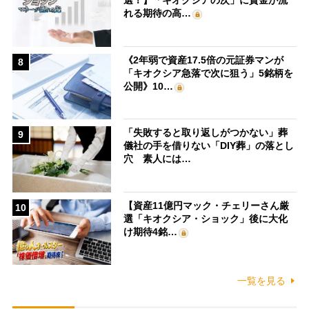
選！】「キオクシアの次」に資金が流
れる期待の高…
《2年弱で資産17.5倍の元証券マンが
8
「キオクシア急落で次に狙う」5銘柄を
公開》10…
「失敗すると取り返しがつかない」葬
9
儀社の手を借りない「DIY葬」の落とし
穴 素人には…
【資産11億円マック・チェリーさん厳
10
選「キオクシア・ショック」後に大化
け期待4銘…
一覧を見る