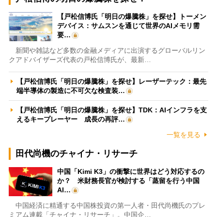
【戸松信博氏「明日の爆騰株」を探せ】トーメン
デバイス：サムスンを通じて世界のAIメモリ需
要…
新聞や雑誌など多数の金融メディアに出演するグローバルリン
クアドバイザーズ代表の戸松信博氏が、最新…
【戸松信博氏「明日の爆騰株」を探せ】レーザーテック：最先
端半導体の製造に不可欠な検査装…
【戸松信博氏「明日の爆騰株」を探せ】TDK：AIインフラを支
えるキープレーヤー 成長の再評…
一覧を見る
田代尚機のチャイナ・リサーチ
中国「Kimi K3」の衝撃に世界はどう対応するの
か？ 米財務長官が検討する「蒸留を行う中国
AI…
中国経済に精通する中国株投資の第一人者・田代尚機氏のプレ
ミアム連載「チャイナ・リサーチ」。中国企…