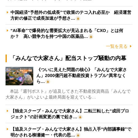
中国経済“予想外の低成長”で政策のテコ入れ必至か 経済運営
方針の修正で成長加速が予想さ…
“AI革命”で爆発的な需要拡大が見込まれる「CXO」とは何
か？ 高い競争力を持つ中国の医薬品…
一覧を見る
「みんなで大家さん」配当ストップ騒動の内幕
《ついに見えた問題の核心》「みんなで大家さ
ん」2000億円超不動産投資トラブル“異常なく
ら…
本誌『週刊ポスト』が追及してきた不動産投資商品「みんなで
大家さん」がいよいよ最終局面を迎えている…
【独走スクープ・みんなで大家さん】二転三転した“成田プロ
ジェクト”の計画変更の裏で起き…
【追及スクープ・みんなで大家さん】独占入手“内部議事録”で
明かされる柳瀬健一・代表の思…