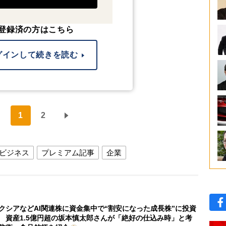
登録済の方はこちら
グインして続きを読む
1
2
ビジネス
プレミアム記事
企業
クシアなどAI関連株に資金集中で“割安になった成長株”に投資
 資産1.5億円超の坂本慎太郎さんが「絶好の仕込み時」と考