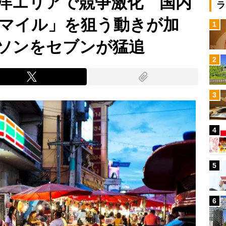
洋エリアで競争激化 国内
ラ
マイル」を狙う動きが加
1
ソンをセブンが猛追
2
3
4
5
6