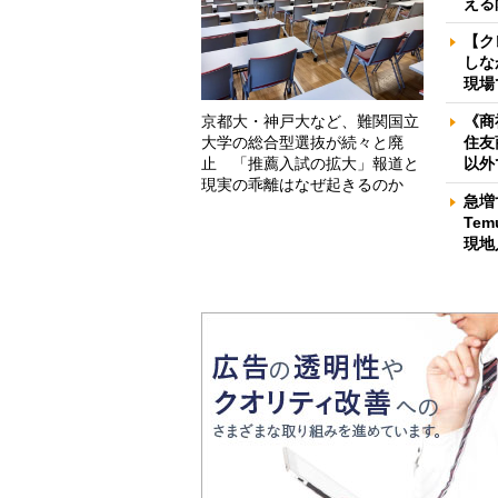
える
【ク
しな
現場
京都大・神戸大など、難関国立
《商
大学の総合型選抜が続々と廃
住友
止 「推薦入試の拡大」報道と
以外
現実の乖離はなぜ起きるのか
急増
Te
現地