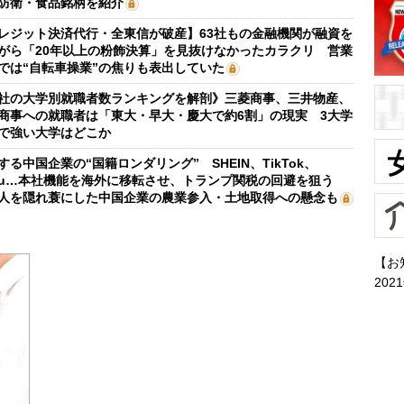
防衛・食品銘柄を紹介
レジット決済代行・全東信が破産】63社もの金融機関が融資を
がら「20年以上の粉飾決算」を見抜けなかったカラクリ 営業
では“自転車操業”の焦りも表出していた
社の大学別就職者数ランキングを解剖》三菱商事、三井物産、
商事への就職者は「東大・早大・慶大で約6割」の現実 3大学
で強い大学はどこか
する中国企業の“国籍ロンダリング” SHEIN、TikTok、
mu…本社機能を海外に移転させ、トランプ関税の回避を狙う
人を隠れ蓑にした中国企業の農業参入・土地取得への懸念も
【お
202