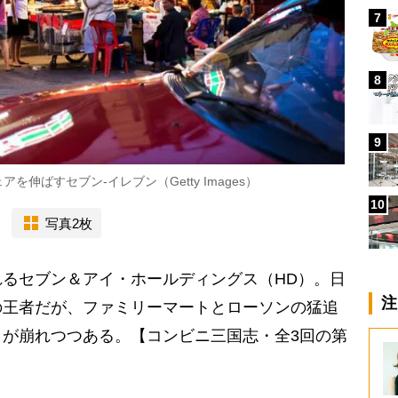
7
8
9
伸ばすセブン-イレブン（Getty Images）
10
写真2枚
るセブン＆アイ・ホールディングス（HD）。日
注
の王者だが、ファミリーマートとローソンの猛追
が崩れつつある。【コンビニ三国志・全3回の第