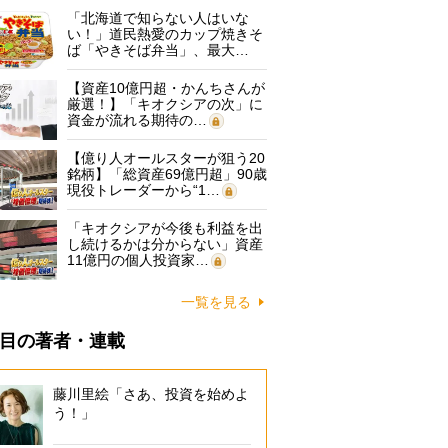
「北海道で知らない人はいな
い！」道民熱愛のカップ焼きそ
ば「やきそば弁当」、最大…
【資産10億円超・かんちさんが
厳選！】「キオクシアの次」に
資金が流れる期待の…
【億り人オールスターが狙う20
銘柄】「総資産69億円超」90歳
現役トレーダーから“1…
「キオクシアが今後も利益を出
し続けるかは分からない」資産
11億円の個人投資家…
一覧を見る
目の著者・連載
藤川里絵「さあ、投資を始めよ
う！」