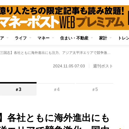
ア
ライフ
マネー
住まい・不動産
家計
トレ
【コンビニ三国志】各社ともに海外進出にも注力、アジア太平洋エリアで競争激化 国内では「ラストワンマイル」を狙う動きが加速、先行するローソンをセブンが猛追
2024.11.05 07:03
週刊ポスト
3
4
5
＃
＃
＃
】各社ともに海外進出にも