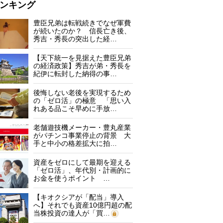
ンキング
豊臣兄弟は転戦続きでなぜ軍費
が続いたのか？ 信長亡き後、
秀吉・秀長の突出した経…
【天下統一を見据えた豊臣兄弟
の経済政策】秀吉が弟・秀長を
紀伊に転封した納得の事…
後悔しない老後を実現するため
の「ゼロ活」の極意 「思い入
れある品こそ早めに手放…
老舗遊技機メーカー・豊丸産業
がパチンコ事業停止の背景 大
手と中小の格差拡大に拍…
資産をゼロにして最期を迎える
「ゼロ活」、年代別・計画的に
お金を使うポイント …
【キオクシアが「配当」導入
へ】それでも資産10億円超の配
当株投資の達人が「買…