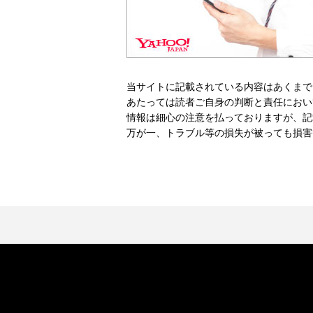
当サイトに記載されている内容はあくまで
あたっては読者ご自身の判断と責任におい
情報は細心の注意を払っておりますが、記
万が一、トラブル等の損失が被っても損害