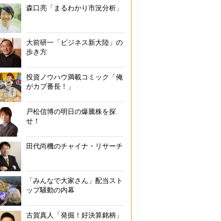
森口亮「まるわかり市況分析」
大前研一「ビジネス新大陸」の
歩き方
投資ノウハウ満載コミック「俺
がカブ番長！」
戸松信博の明日の爆騰株を探
せ！
田代尚機のチャイナ・リサーチ
「みんなで大家さん」配当スト
ップ騒動の内幕
古賀真人「発掘！好決算銘柄」