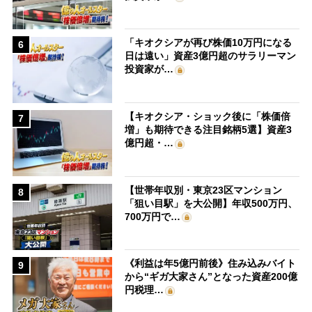
「キオクシアが再び株価10万円になる
6
日は遠い」資産3億円超のサラリーマン
投資家が…
【キオクシア・ショック後に「株価倍
7
増」も期待できる注目銘柄5選】資産3
億円超・…
【世帯年収別・東京23区マンション
8
「狙い目駅」を大公開】年収500万円、
700万円で…
《利益は年5億円前後》住み込みバイト
9
から“ギガ大家さん”となった資産200億
円税理…