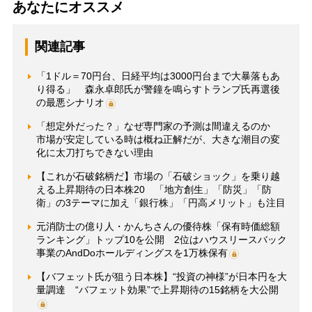
あなたにオススメ
関連記事
「1ドル＝70円台、日経平均は3000円台まで大暴落もあ
り得る」 森永卓郎氏が警鐘を鳴らすトランプ氏再選後
の最悪シナリオ
「想定外だった？」なぜ専門家の予測は間違えるのか
市場が安定している時は概ね正解だが、大きな潮目の変
化に太刀打ちできない理由
【これが石破銘柄だ】市場の「石破ショック」を乗り越
える上昇期待の日本株20 「地方創生」「防災」「防
衛」の3テーマに加え「銀行株」「円高メリット」も注目
元消防士の億り人・かんちさんの優待株「保有時価総額
ランキング」トップ10を公開 2位はハウスリースバック
事業のAndDoホールディングスを1万株保有
【バフェット氏が狙う日本株】“投資の神様”が日本円を大
量調達 “バフェット効果”で上昇期待の15銘柄を大公開