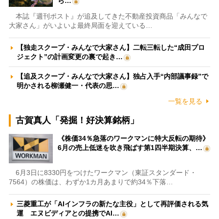
ら…
本誌『週刊ポスト』が追及してきた不動産投資商品「みんなで
大家さん」がいよいよ最終局面を迎えている…
【独走スクープ・みんなで大家さん】二転三転した“成田プロ
ジェクト”の計画変更の裏で起き…
【追及スクープ・みんなで大家さん】独占入手“内部議事録”で
明かされる柳瀬健一・代表の思…
一覧を見る
古賀真人「発掘！好決算銘柄」
《株価34％急落のワークマンに特大反転の期待》
6月の売上低迷を吹き飛ばす第1四半期決算、…
6月3日に8330円をつけたワークマン（東証スタンダード・
7564）の株価は、わずか1カ月あまりで約34％下落…
三菱重工が「AIインフラの新たな主役」として再評価される気
運 エヌビディアとの提携でAI…