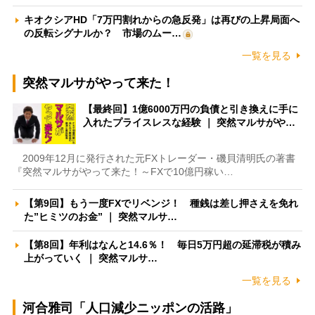
キオクシアHD「7万円割れからの急反発」は再びの上昇局面へ
の反転シグナルか？ 市場のムー…
一覧を見る
突然マルサがやって来た！
【最終回】1億6000万円の負債と引き換えに手に
入れたプライスレスな経験 ｜ 突然マルサがや…
2009年12月に発行された元FXトレーダー・磯貝清明氏の著書
『突然マルサがやって来た！～FXで10億円稼い…
【第9回】もう一度FXでリベンジ！ 種銭は差し押さえを免れ
た”ヒミツのお金” ｜ 突然マルサ…
【第8回】年利はなんと14.6％！ 毎日5万円超の延滞税が積み
上がっていく ｜ 突然マルサ…
一覧を見る
河合雅司「人口減少ニッポンの活路」