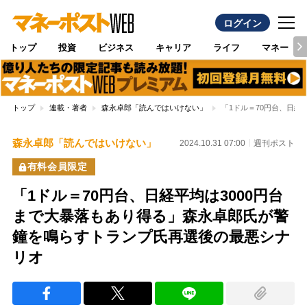
ログイン
トップ
投資
ビジネス
キャリア
ライフ
マネー
トップ
連載・著者
森永卓郎「読んではいけない」
「1ドル＝70円台、日経
森永卓郎「読んではいけない」
2024.10.31 07:00
週刊ポスト
有料会員限定
「1ドル＝70円台、日経平均は3000円台
まで大暴落もあり得る」森永卓郎氏が警
鐘を鳴らすトランプ氏再選後の最悪シナ
リオ