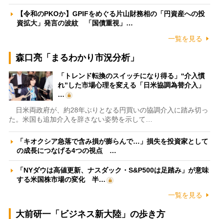
【令和のPKOか】GPIFをめぐる片山財務相の「円資産への投
資拡大」発言の波紋 「国債重視」…
一覧を見る
森口亮「まるわかり市況分析」
「トレンド転換のスイッチになり得る」“介入慣
れ”した市場心理を変える「日米協調為替介入」
…
日米両政府が、約28年ぶりとなる円買いの協調介入に踏み切っ
た。米国も追加介入を辞さない姿勢を示して…
「キオクシア急落で含み損が膨らんで…」損失を投資家として
の成長につなげる4つの視点 …
「NYダウは高値更新、ナスダック・S&P500は足踏み」が意味
する米国株市場の変化 半…
一覧を見る
大前研一「ビジネス新大陸」の歩き方