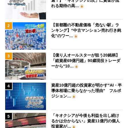
選！】「キオクシアの次」に資金が流
れる期待の高…
【首都圏の不動産価格「危ない駅」ラ
2
ンキング】“中古マンション売れ行き鈍
化”のワー…
【億り人オールスターが狙う20銘柄】
3
「総資産69億円超」90歳現役トレーダ
ーから“10…
資産10億円超の投資家が明かす“AI・半
4
導体相場に乗らなかった理由” フルポ
ジション…
「キオクシアが今後も利益を出し続け
5
るかは分からない」資産11億円の個人
投資家が…