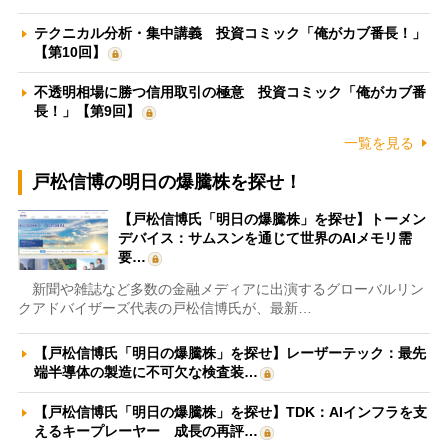
テクニカル分析・集中講義 投資コミック「俺がカブ番長！」
【第10回】
不透明相場に勝つ信用取引の極意 投資コミック「俺がカブ番
長！」【第9回】
一覧を見る
戸松信博の明日の爆騰株を探せ！
【戸松信博氏「明日の爆騰株」を探せ】トーメン
デバイス：サムスンを通じて世界のAIメモリ需
要…
新聞や雑誌など多数の金融メディアに出演するグローバルリン
クアドバイザーズ代表の戸松信博氏が、最新…
【戸松信博氏「明日の爆騰株」を探せ】レーザーテック：最先
端半導体の製造に不可欠な検査装…
【戸松信博氏「明日の爆騰株」を探せ】TDK：AIインフラを支
えるキープレーヤー 成長の再評…