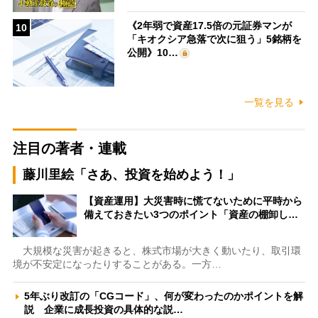
《2年弱で資産17.5倍の元証券マンが
10
「キオクシア急落で次に狙う」5銘柄を
公開》10…
一覧を見る
注目の著者・連載
藤川里絵「さあ、投資を始めよう！」
【資産運用】大災害時に慌てないために平時から
備えておきたい3つのポイント「資産の棚卸し…
大規模な災害が起きると、株式市場が大きく動いたり、取引環
境が不安定になったりすることがある。一方…
5年ぶり改訂の「CGコード」、何が変わったのかポイントを解
説 企業に成長投資の具体的な説…