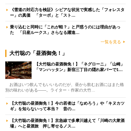
《雪道の対応力を検証》シビアな状況で実感した「フォレスタ
ー」の真価 「ターボ」と「スト…
乗り込むと同時に「これが軽？」と戸惑うのには理由があっ
た 「日産ルークス」さらなる躍進…
一覧を見る
大竹聡の「昼酒御免！」
【大竹聡の昼酒御免！】「ネグローニ」「山崎」
「マンハッタン」新宿三丁目の隠れ家バーで1…
お酒はいつ飲んでもいいものだが、昼から飲むお酒にはまた格
別の味わいがある――。ライター・作家の大竹…
【大竹聡の昼酒御免！】今の若者は「なめろう」や「キヌカツ
ギ」を知らないって本当？ 昔の…
【大竹聡の昼酒御免！】京急線で多摩川越えて「川崎の大衆酒
場」へと昼酒旅 押し寄せるノス…