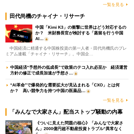
一覧を見る
田代尚機のチャイナ・リサーチ
中国「Kimi K3」の衝撃に世界はどう対応するの
か？ 米財務長官が検討する「蒸留を行う中国
AI…
中国経済に精通する中国株投資の第一人者・田代尚機氏のプレ
ミアム連載「チャイナ・リサーチ」。中国企…
中国経済“予想外の低成長”で政策のテコ入れ必至か 経済運営
方針の修正で成長加速が予想さ…
“AI革命”で爆発的な需要拡大が見込まれる「CXO」とは何
か？ 高い競争力を持つ中国の医薬品…
一覧を見る
「みんなで大家さん」配当ストップ騒動の内幕
《ついに見えた問題の核心》「みんなで大家さ
ん」2000億円超不動産投資トラブル“異常なく