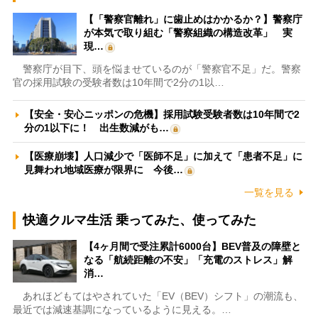
【「警察官離れ」に歯止めはかかるか？】警察庁
が本気で取り組む「警察組織の構造改革」 実
現…
警察庁が目下、頭を悩ませているのが「警察官不足」だ。警察
官の採用試験の受験者数は10年間で2分の1以…
【安全・安心ニッポンの危機】採用試験受験者数は10年間で2
分の1以下に！ 出生数減がも…
【医療崩壊】人口減少で「医師不足」に加えて「患者不足」に
見舞われ地域医療が限界に 今後…
一覧を見る
快適クルマ生活 乗ってみた、使ってみた
【4ヶ月間で受注累計6000台】BEV普及の障壁と
なる「航続距離の不安」「充電のストレス」解
消…
あれほどもてはやされていた「EV（BEV）シフト」の潮流も、
最近では減速基調になっているように見える。…