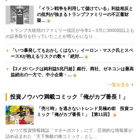
「イラン戦争を利用して儲けている」利益相反と
の批判が強まるトランプファミリーの不正蓄財
疑…
トランプ大統領のファミリー信託が今年1～3月に3000回以上も
の証券取引を行っていたことが明らかになり…
「いつ暴発してもおかしくはない」イーロン・マスク氏とスペ
ースXが抱えるリスクの数々「絶対…
【3メガバンクは純利益5兆円超】銀行、商社、ゼネコンは最高
益続出の一方で、中小企業・…
一覧を見る
投資ノウハウ満載コミック「俺がカブ番長！」
「売り時」を逃さないトレンド見極め術 投資コ
ミック「俺がカブ番長！」【第11回】
かつて投資情報雑誌「マネーポスト」にて、圧倒的な情報量が
詰め込まれた「天下無敵の株コミック」とし…