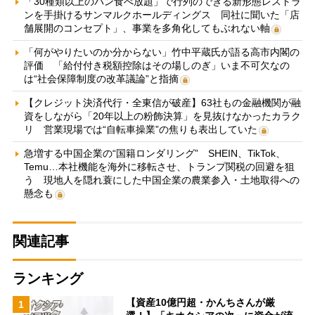
「30種類以上のパン食べ放題」で行列のできる新形態レストラ
ンを手掛けるサンマルクホールディングス 同社に聞いた「店
舗展開のコンセプト」、事業を多角化してもぶれない軸
「何がやりたいのか分からない」竹中平蔵氏が語る高市内閣の
評価 「給付付き税額控除はその場しのぎ」いま不可欠なの
は“社会保障制度の改革議論”と指摘
【クレジット決済代行・全東信が破産】63社もの金融機関が融
資をしながら「20年以上の粉飾決算」を見抜けなかったカラク
リ 営業現場では“自転車操業”の焦りも表出していた
急増する中国企業の“国籍ロンダリング” SHEIN、TikTok、
Temu…本社機能を海外に移転させ、トランプ関税の回避を狙
う 現地人を隠れ蓑にした中国企業の農業参入・土地取得への
懸念も
関連記事
ランキング
【資産10億円超・かんちさんが厳
1