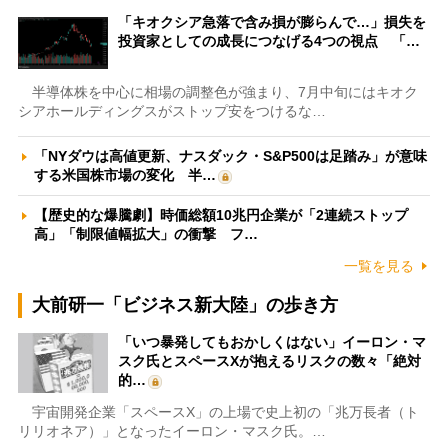
「キオクシア急落で含み損が膨らんで…」損失を
投資家としての成長につなげる4つの視点 「…
半導体株を中心に相場の調整色が強まり、7月中旬にはキオク
シアホールディングスがストップ安をつけるな…
「NYダウは高値更新、ナスダック・S&P500は足踏み」が意味
する米国株市場の変化 半…
【歴史的な爆騰劇】時価総額10兆円企業が「2連続ストップ
高」「制限値幅拡大」の衝撃 フ…
一覧を見る
大前研一「ビジネス新大陸」の歩き方
「いつ暴発してもおかしくはない」イーロン・マ
スク氏とスペースXが抱えるリスクの数々「絶対
的…
宇宙開発企業「スペースX」の上場で史上初の「兆万長者（ト
リリオネア）」となったイーロン・マスク氏。…