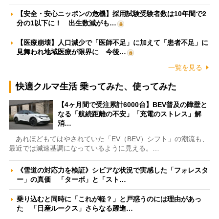
【安全・安心ニッポンの危機】採用試験受験者数は10年間で2
分の1以下に！ 出生数減がも…
【医療崩壊】人口減少で「医師不足」に加えて「患者不足」に
見舞われ地域医療が限界に 今後…
一覧を見る
快適クルマ生活 乗ってみた、使ってみた
【4ヶ月間で受注累計6000台】BEV普及の障壁と
なる「航続距離の不安」「充電のストレス」解
消…
あれほどもてはやされていた「EV（BEV）シフト」の潮流も、
最近では減速基調になっているように見える。…
《雪道の対応力を検証》シビアな状況で実感した「フォレスタ
ー」の真価 「ターボ」と「スト…
乗り込むと同時に「これが軽？」と戸惑うのには理由があっ
た 「日産ルークス」さらなる躍進…