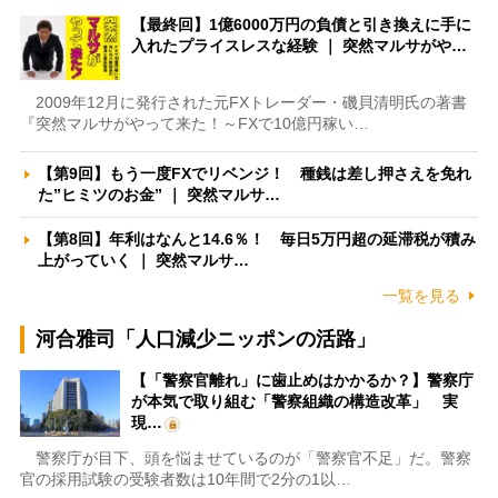
【最終回】1億6000万円の負債と引き換えに手に
入れたプライスレスな経験 ｜ 突然マルサがや…
2009年12月に発行された元FXトレーダー・磯貝清明氏の著書
『突然マルサがやって来た！～FXで10億円稼い…
【第9回】もう一度FXでリベンジ！ 種銭は差し押さえを免れ
た”ヒミツのお金” ｜ 突然マルサ…
【第8回】年利はなんと14.6％！ 毎日5万円超の延滞税が積み
上がっていく ｜ 突然マルサ…
一覧を見る
河合雅司「人口減少ニッポンの活路」
【「警察官離れ」に歯止めはかかるか？】警察庁
が本気で取り組む「警察組織の構造改革」 実
現…
警察庁が目下、頭を悩ませているのが「警察官不足」だ。警察
官の採用試験の受験者数は10年間で2分の1以…