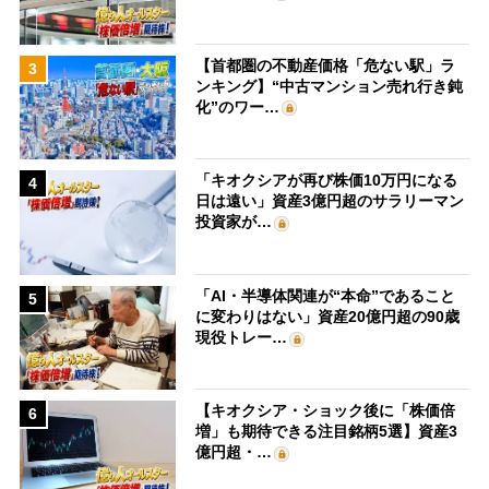
【首都圏の不動産価格「危ない駅」ラ
3
ンキング】“中古マンション売れ行き鈍
化”のワー…
「キオクシアが再び株価10万円になる
4
日は遠い」資産3億円超のサラリーマン
投資家が…
「AI・半導体関連が“本命”であること
5
に変わりはない」資産20億円超の90歳
現役トレー…
【キオクシア・ショック後に「株価倍
6
増」も期待できる注目銘柄5選】資産3
億円超・…