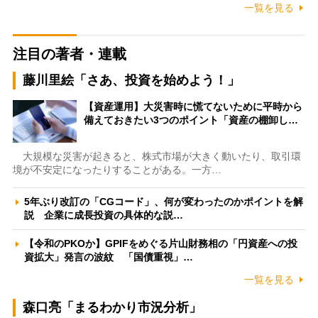
一覧を見る
注目の著者・連載
藤川里絵「さあ、投資を始めよう！」
【資産運用】大災害時に慌てないために平時から
備えておきたい3つのポイント「資産の棚卸し…
大規模な災害が起きると、株式市場が大きく動いたり、取引環
境が不安定になったりすることがある。一方…
5年ぶり改訂の「CGコード」、何が変わったのかポイントを解
説 企業に成長投資の具体的な説…
【令和のPKOか】GPIFをめぐる片山財務相の「円資産への投
資拡大」発言の波紋 「国債重視」…
一覧を見る
森口亮「まるわかり市況分析」