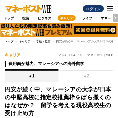
ログイン
トップ
投資
ビジネス
キャリア
ライフ
マネー
トップ
キャリア
学校・教育
円安が続く中、マレーシアの大学が日本の中堅
キャリア
2024.11.04 16:01
マネーポストWEB
費用面が魅力、マレーシアへの海外留学
1
2
＃
＃
円安が続く中、マレーシアの大学が日本
の中堅高校に指定校推薦枠をばら撒くの
はなぜか？ 留学を考える現役高校生の
受け止め方