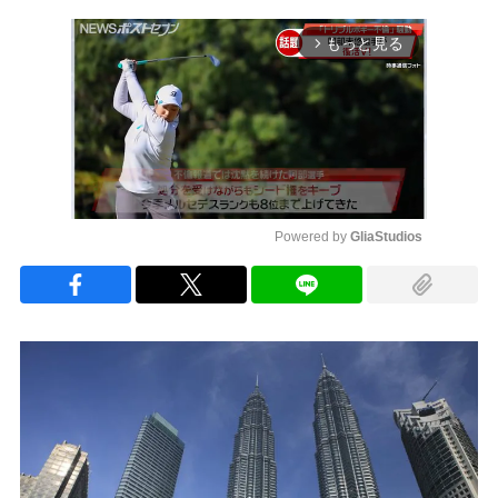
もっと見る
arrow_forward_ios
Powered by 
GliaStudios
Mute