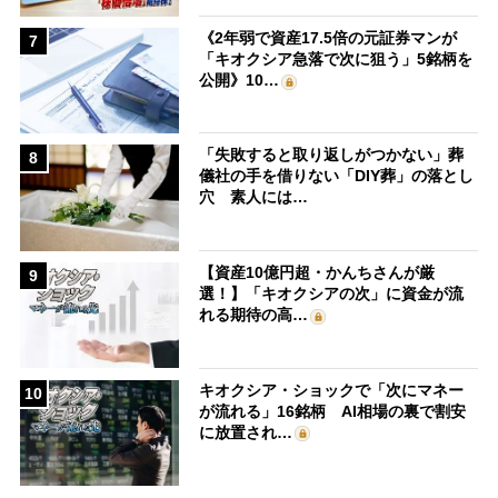
《2年弱で資産17.5倍の元証券マンが
7
「キオクシア急落で次に狙う」5銘柄を
公開》10…
「失敗すると取り返しがつかない」葬
8
儀社の手を借りない「DIY葬」の落とし
穴 素人には…
【資産10億円超・かんちさんが厳
9
選！】「キオクシアの次」に資金が流
れる期待の高…
キオクシア・ショックで「次にマネー
10
が流れる」16銘柄 AI相場の裏で割安
に放置され…