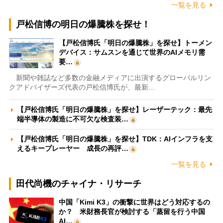
一覧を見る
戸松信博の明日の爆騰株を探せ！
【戸松信博氏「明日の爆騰株」を探せ】トーメン
デバイス：サムスンを通じて世界のAIメモリ需
要…
新聞や雑誌など多数の金融メディアに出演するグローバルリン
クアドバイザーズ代表の戸松信博氏が、最新…
【戸松信博氏「明日の爆騰株」を探せ】レーザーテック：最先
端半導体の製造に不可欠な検査装…
【戸松信博氏「明日の爆騰株」を探せ】TDK：AIインフラを支
えるキープレーヤー 成長の再評…
一覧を見る
田代尚機のチャイナ・リサーチ
中国「Kimi K3」の衝撃に世界はどう対応するの
か？ 米財務長官が検討する「蒸留を行う中国
AI…