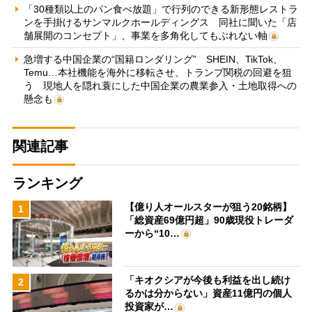
「30種類以上のパン食べ放題」で行列のできる新形態レストラ
ンを手掛けるサンマルクホールディングス 同社に聞いた「店
舗展開のコンセプト」、事業を多角化してもぶれない軸
急増する中国企業の“国籍ロンダリング” SHEIN、TikTok、
Temu…本社機能を海外に移転させ、トランプ関税の回避を狙
う 現地人を隠れ蓑にした中国企業の農業参入・土地取得への
懸念も
関連記事
ランキング
【億り人オールスターが狙う20銘柄】
1
「総資産69億円超」90歳現役トレーダ
ーから“10…
「キオクシアが今後も利益を出し続け
2
るかは分からない」資産11億円の個人
投資家が…