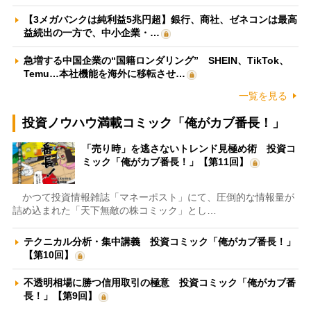
【3メガバンクは純利益5兆円超】銀行、商社、ゼネコンは最高
益続出の一方で、中小企業・…
急増する中国企業の“国籍ロンダリング” SHEIN、TikTok、
Temu…本社機能を海外に移転させ…
一覧を見る
投資ノウハウ満載コミック「俺がカブ番長！」
「売り時」を逃さないトレンド見極め術 投資コ
ミック「俺がカブ番長！」【第11回】
かつて投資情報雑誌「マネーポスト」にて、圧倒的な情報量が
詰め込まれた「天下無敵の株コミック」とし…
テクニカル分析・集中講義 投資コミック「俺がカブ番長！」
【第10回】
不透明相場に勝つ信用取引の極意 投資コミック「俺がカブ番
長！」【第9回】