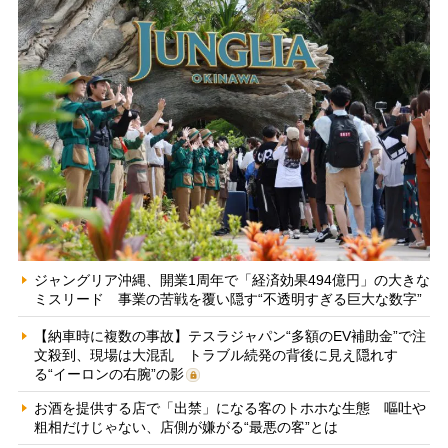
ジャングリア沖縄、開業1周年で「経済効果494億円」の大きな
ミスリード 事業の苦戦を覆い隠す“不透明すぎる巨大な数字”
【納車時に複数の事故】テスラジャパン“多額のEV補助金”で注
文殺到、現場は大混乱 トラブル続発の背後に見え隠れす
る“イーロンの右腕”の影
お酒を提供する店で「出禁」になる客のトホホな生態 嘔吐や
粗相だけじゃない、店側が嫌がる“最悪の客”とは