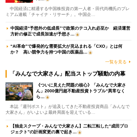
中国経済に精通する中国株投資の第一人者・田代尚機氏のプレ
ミアム連載「チャイナ・リサーチ」。中国企…
中国経済“予想外の低成長”で政策のテコ入れ必至か 経済運営
方針の修正で成長加速が予想さ…
“AI革命”で爆発的な需要拡大が見込まれる「CXO」とは何
か？ 高い競争力を持つ中国の医薬品…
一覧を見る
「みんなで大家さん」配当ストップ騒動の内幕
《ついに見えた問題の核心》「みんなで大家さ
ん」2000億円超不動産投資トラブル“異常なく
ら…
本誌『週刊ポスト』が追及してきた不動産投資商品「みんなで
大家さん」がいよいよ最終局面を迎えている…
【独走スクープ・みんなで大家さん】二転三転した“成田プロ
ジェクト”の計画変更の裏で起き…