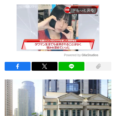
もっと見る
arrow_forward_ios
Powered by 
GliaStudios
Mute