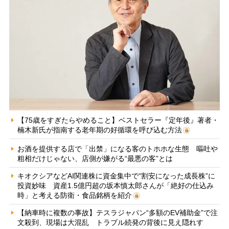
【75歳をすぎたらやめること】ベストセラー『定年後』著者・
楠木新氏が指南する老年期の好循環を呼び込む方法
お酒を提供する店で「出禁」になる客のトホホな生態 嘔吐や
粗相だけじゃない、店側が嫌がる“最悪の客”とは
キオクシアなどAI関連株に資金集中で“割安になった成長株”に
投資妙味 資産1.5億円超の坂本慎太郎さんが「絶好の仕込み
時」と考える防衛・食品銘柄を紹介
【納車時に複数の事故】テスラジャパン“多額のEV補助金”で注
文殺到、現場は大混乱 トラブル続発の背後に見え隠れす