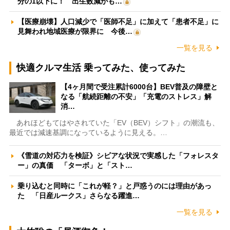
分の1以下に！ 出生数減がも…
【医療崩壊】人口減少で「医師不足」に加えて「患者不足」に
見舞われ地域医療が限界に 今後…
一覧を見る
快適クルマ生活 乗ってみた、使ってみた
【4ヶ月間で受注累計6000台】BEV普及の障壁と
なる「航続距離の不安」「充電のストレス」解
消…
あれほどもてはやされていた「EV（BEV）シフト」の潮流も、
最近では減速基調になっているように見える。…
《雪道の対応力を検証》シビアな状況で実感した「フォレスタ
ー」の真価 「ターボ」と「スト…
乗り込むと同時に「これが軽？」と戸惑うのには理由があっ
た 「日産ルークス」さらなる躍進…
一覧を見る