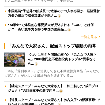
ミアム連載「チャイナ・リサーチ」。中国企…
中国経済“予想外の低成長”で政策のテコ入れ必至か 経済運営
方針の修正で成長加速が予想さ…
“AI革命”で爆発的な需要拡大が見込まれる「CXO」とは何
か？ 高い競争力を持つ中国の医薬品…
一覧を見る
「みんなで大家さん」配当ストップ騒動の内幕
《ついに見えた問題の核心》「みんなで大家さ
ん」2000億円超不動産投資トラブル“異常なく
ら…
本誌『週刊ポスト』が追及してきた不動産投資商品「みんなで
大家さん」がいよいよ最終局面を迎えている…
【独走スクープ・みんなで大家さん】二転三転した“成田プロ
ジェクト”の計画変更の裏で起き…
【追及スクープ・みんなで大家さん】独占入手“内部議事録”で
明かされる柳瀬健一・代表の思…