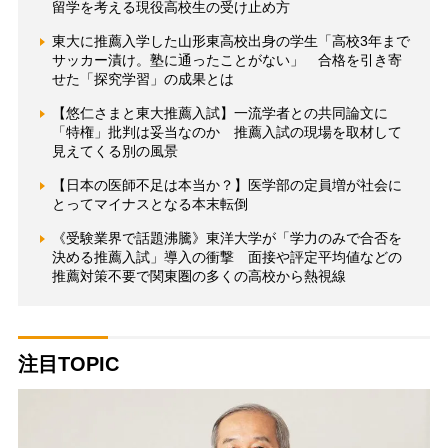
留学を考える現役高校生の受け止め方
東大に推薦入学した山形東高校出身の学生「高校3年まで
サッカー漬け。塾に通ったことがない」 合格を引き寄
せた「探究学習」の成果とは
【悠仁さまと東大推薦入試】一流学者との共同論文に
「特権」批判は妥当なのか 推薦入試の現場を取材して
見えてくる別の風景
【日本の医師不足は本当か？】医学部の定員増が社会に
とってマイナスとなる本末転倒
《受験業界で話題沸騰》東洋大学が「学力のみで合否を
決める推薦入試」導入の衝撃 面接や評定平均値などの
推薦対策不要で関東圏の多くの高校から熱視線
注目TOPIC