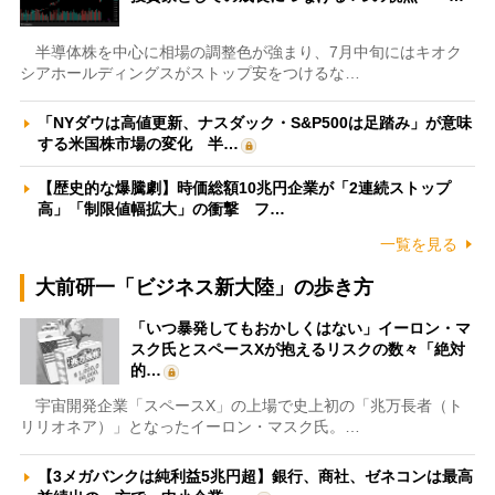
半導体株を中心に相場の調整色が強まり、7月中旬にはキオク
シアホールディングスがストップ安をつけるな…
「NYダウは高値更新、ナスダック・S&P500は足踏み」が意味
する米国株市場の変化 半…
【歴史的な爆騰劇】時価総額10兆円企業が「2連続ストップ
高」「制限値幅拡大」の衝撃 フ…
一覧を見る
大前研一「ビジネス新大陸」の歩き方
「いつ暴発してもおかしくはない」イーロン・マ
スク氏とスペースXが抱えるリスクの数々「絶対
的…
宇宙開発企業「スペースX」の上場で史上初の「兆万長者（ト
リリオネア）」となったイーロン・マスク氏。…
【3メガバンクは純利益5兆円超】銀行、商社、ゼネコンは最高