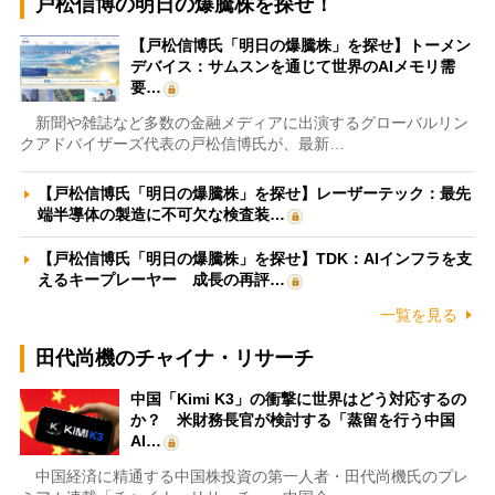
戸松信博の明日の爆騰株を探せ！
【戸松信博氏「明日の爆騰株」を探せ】トーメン
デバイス：サムスンを通じて世界のAIメモリ需
要…
新聞や雑誌など多数の金融メディアに出演するグローバルリン
クアドバイザーズ代表の戸松信博氏が、最新…
【戸松信博氏「明日の爆騰株」を探せ】レーザーテック：最先
端半導体の製造に不可欠な検査装…
【戸松信博氏「明日の爆騰株」を探せ】TDK：AIインフラを支
えるキープレーヤー 成長の再評…
一覧を見る
田代尚機のチャイナ・リサーチ
中国「Kimi K3」の衝撃に世界はどう対応するの
か？ 米財務長官が検討する「蒸留を行う中国
AI…
中国経済に精通する中国株投資の第一人者・田代尚機氏のプレ