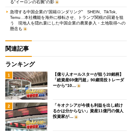
る“イーロンの右腕”の影
急増する中国企業の“国籍ロンダリング” SHEIN、TikTok、
Temu…本社機能を海外に移転させ、トランプ関税の回避を狙
う 現地人を隠れ蓑にした中国企業の農業参入・土地取得への
懸念も
関連記事
ランキング
【億り人オールスターが狙う20銘柄】
1
「総資産69億円超」90歳現役トレーダ
ーから“10…
「キオクシアが今後も利益を出し続け
2
るかは分からない」資産11億円の個人
投資家が…