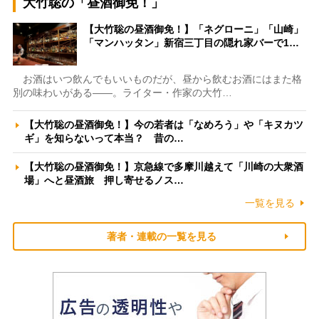
大竹聡の「昼酒御免！」
【大竹聡の昼酒御免！】「ネグローニ」「山崎」
「マンハッタン」新宿三丁目の隠れ家バーで1…
お酒はいつ飲んでもいいものだが、昼から飲むお酒にはまた格
別の味わいがある――。ライター・作家の大竹…
【大竹聡の昼酒御免！】今の若者は「なめろう」や「キヌカツ
ギ」を知らないって本当？ 昔の…
【大竹聡の昼酒御免！】京急線で多摩川越えて「川崎の大衆酒
場」へと昼酒旅 押し寄せるノス…
一覧を見る
著者・連載の一覧を見る