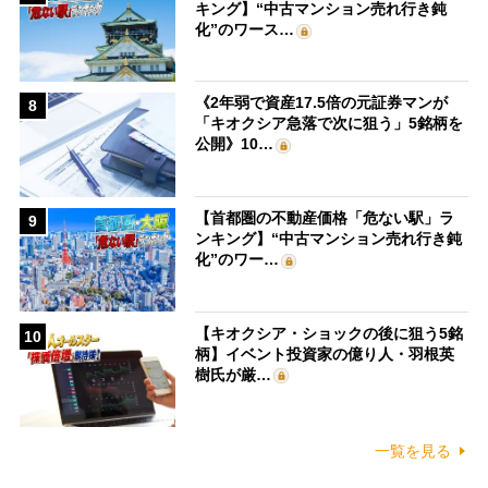
キング】“中古マンション売れ行き鈍
化”のワース…
《2年弱で資産17.5倍の元証券マンが
8
「キオクシア急落で次に狙う」5銘柄を
公開》10…
【首都圏の不動産価格「危ない駅」ラ
9
ンキング】“中古マンション売れ行き鈍
化”のワー…
【キオクシア・ショックの後に狙う5銘
10
柄】イベント投資家の億り人・羽根英
樹氏が厳…
一覧を見る