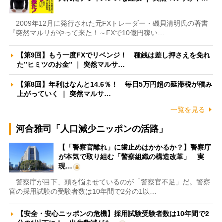
2009年12月に発行された元FXトレーダー・磯貝清明氏の著書
『突然マルサがやって来た！～FXで10億円稼い…
【第9回】もう一度FXでリベンジ！ 種銭は差し押さえを免れ
た”ヒミツのお金” ｜ 突然マルサ…
【第8回】年利はなんと14.6％！ 毎日5万円超の延滞税が積み
上がっていく ｜ 突然マルサ…
一覧を見る
河合雅司「人口減少ニッポンの活路」
【「警察官離れ」に歯止めはかかるか？】警察庁
が本気で取り組む「警察組織の構造改革」 実
現…
警察庁が目下、頭を悩ませているのが「警察官不足」だ。警察
官の採用試験の受験者数は10年間で2分の1以…
【安全・安心ニッポンの危機】採用試験受験者数は10年間で2