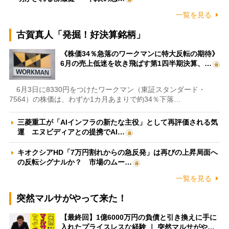
一覧を見る
古賀真人「発掘！好決算銘柄」
《株価34％急落のワークマンに特大反転の期待》
6月の売上低迷を吹き飛ばす第1四半期決算、…
6月3日に8330円をつけたワークマン（東証スタンダード・
7564）の株価は、わずか1カ月あまりで約34％下落…
三菱重工が「AIインフラの新たな主役」として再評価される気
運 エヌビディアとの提携でAI…
キオクシアHD「7万円割れからの急反発」は再びの上昇局面へ
の反転シグナルか？ 市場のムー…
一覧を見る
突然マルサがやって来た！
【最終回】1億6000万円の負債と引き換えに手に
入れたプライスレスな経験 ｜ 突然マルサがや…