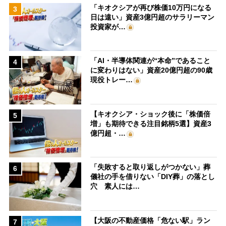
「キオクシアが再び株価10万円になる
3
日は遠い」資産3億円超のサラリーマン
投資家が…
「AI・半導体関連が“本命”であること
4
に変わりはない」資産20億円超の90歳
現役トレー…
【キオクシア・ショック後に「株価倍
5
増」も期待できる注目銘柄5選】資産3
億円超・…
「失敗すると取り返しがつかない」葬
6
儀社の手を借りない「DIY葬」の落とし
穴 素人には…
【大阪の不動産価格「危ない駅」ラン
7