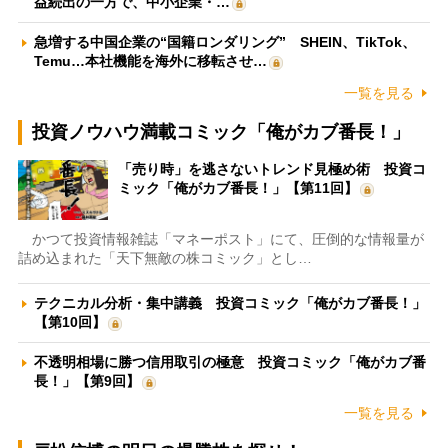
益続出の一方で、中小企業・…
急増する中国企業の“国籍ロンダリング” SHEIN、TikTok、
Temu…本社機能を海外に移転させ…
一覧を見る
投資ノウハウ満載コミック「俺がカブ番長！」
「売り時」を逃さないトレンド見極め術 投資コ
ミック「俺がカブ番長！」【第11回】
かつて投資情報雑誌「マネーポスト」にて、圧倒的な情報量が
詰め込まれた「天下無敵の株コミック」とし…
テクニカル分析・集中講義 投資コミック「俺がカブ番長！」
【第10回】
不透明相場に勝つ信用取引の極意 投資コミック「俺がカブ番
長！」【第9回】
一覧を見る