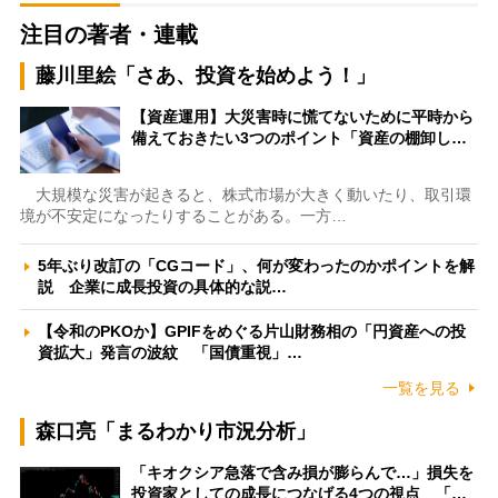
注目の著者・連載
藤川里絵「さあ、投資を始めよう！」
【資産運用】大災害時に慌てないために平時から
備えておきたい3つのポイント「資産の棚卸し…
大規模な災害が起きると、株式市場が大きく動いたり、取引環
境が不安定になったりすることがある。一方…
5年ぶり改訂の「CGコード」、何が変わったのかポイントを解
説 企業に成長投資の具体的な説…
【令和のPKOか】GPIFをめぐる片山財務相の「円資産への投
資拡大」発言の波紋 「国債重視」…
一覧を見る
森口亮「まるわかり市況分析」
「キオクシア急落で含み損が膨らんで…」損失を
投資家としての成長につなげる4つの視点 「…