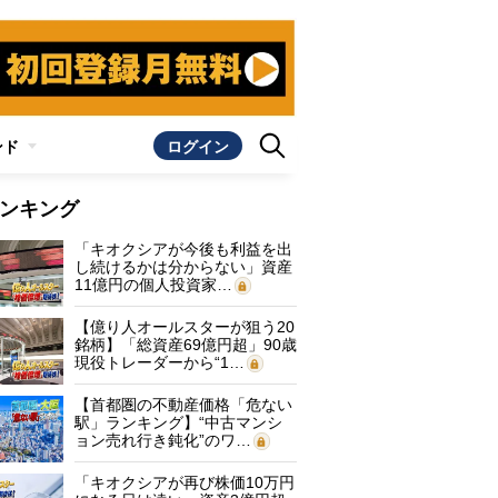
ンド
ログイン
ンキング
「キオクシアが今後も利益を出
し続けるかは分からない」資産
11億円の個人投資家…
【億り人オールスターが狙う20
銘柄】「総資産69億円超」90歳
現役トレーダーから“1…
【首都圏の不動産価格「危ない
駅」ランキング】“中古マンシ
ョン売れ行き鈍化”のワ…
「キオクシアが再び株価10万円