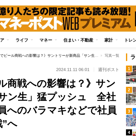
ア
ライフ
マネー
住まい・不動産
家計
トレ
《酒税改正でビール商戦への影響は？》サントリーが新商品「サン生」猛プッシュ 全社メール、若手従業員へのバラマキなどで社員を鼓舞する“総力戦”へ
写真一覧
ラ
1
2024.11.11 06:01
週刊ポスト
ル商戦への影響は？》サン
2
サン生」猛プッシュ 全社
員へのバラマキなどで社員
3
”へ
4