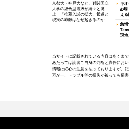
京都大・神戸大など、難関国立
キオ
大学の総合型選抜が続々と廃
妙味
止 「推薦入試の拡大」報道と
える
現実の乖離はなぜ起きるのか
急増
Te
現地
当サイトに記載されている内容はあくまで
あたっては読者ご自身の判断と責任におい
情報は細心の注意を払っておりますが、記
万が一、トラブル等の損失が被っても損害