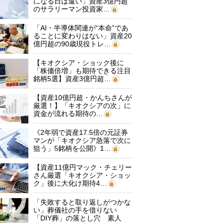
になる日は遠い」資産3億円超
のサラリーマン投資家…
「AI・半導体関連が“本命”であ
ることに変わりはない」資産20
億円超の90歳現役トレ…
【キオクシア・ショック後に
「株価倍増」も期待できる注目
銘柄5選】資産3億円超…
【資産10億円超・かんちさんが
厳選！】「キオクシアの次」に
資金が流れる期待の…
《2年弱で資産17.5倍の元証券
マンが「キオクシア急落で次に
狙う」5銘柄を公開》1…
【資産11億円マック・チェリー
さん厳選「キオクシア・ショッ
ク」後に大化け期待4…
「失敗すると取り返しがつかな
い」葬儀社の手を借りない
「DIY葬」の落とし穴 素人