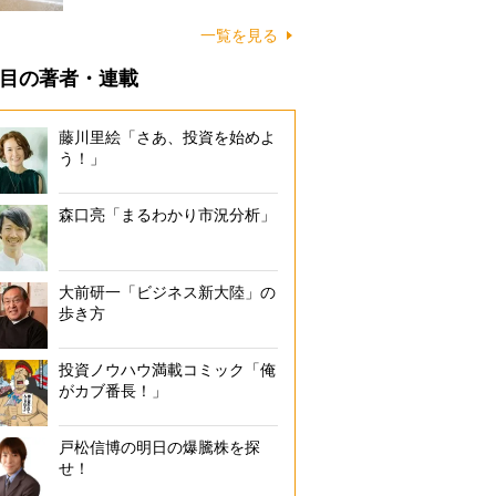
に…
一覧を見る
目の著者・連載
藤川里絵「さあ、投資を始めよ
う！」
森口亮「まるわかり市況分析」
大前研一「ビジネス新大陸」の
歩き方
投資ノウハウ満載コミック「俺
がカブ番長！」
戸松信博の明日の爆騰株を探
せ！