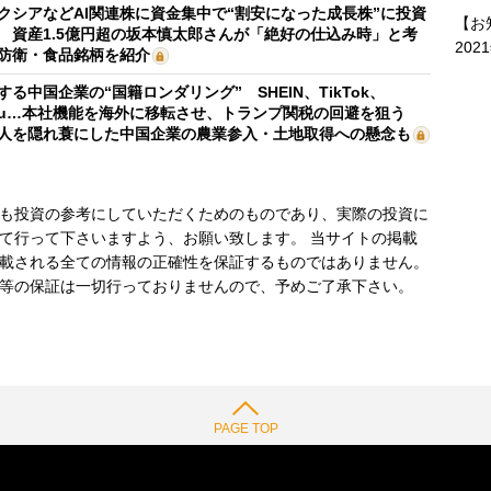
クシアなどAI関連株に資金集中で“割安になった成長株”に投資
【お
 資産1.5億円超の坂本慎太郎さんが「絶好の仕込み時」と考
202
防衛・食品銘柄を紹介
する中国企業の“国籍ロンダリング” SHEIN、TikTok、
mu…本社機能を海外に移転させ、トランプ関税の回避を狙う
人を隠れ蓑にした中国企業の農業参入・土地取得への懸念も
も投資の参考にしていただくためのものであり、実際の投資に
て行って下さいますよう、お願い致します。 当サイトの掲載
載される全ての情報の正確性を保証するものではありません。
等の保証は一切行っておりませんので、予めご了承下さい。
PAGE TOP