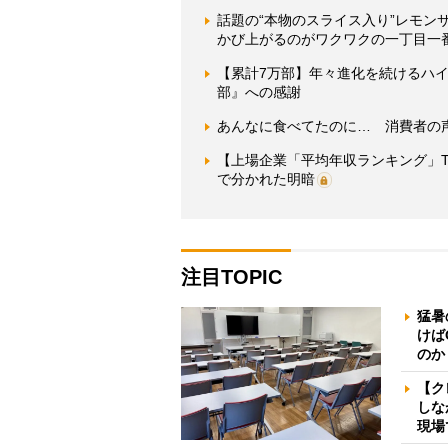
話題の“本物のスライス入り”レモ
かび上がるのがワクワクの一丁目一
【累計7万部】年々進化を続けるハ
部』への感謝
あんなに食べてたのに… 消費者の
【上場企業「平均年収ランキング」T
で分かれた明暗
注目TOPIC
猛暑
けば
のか
【ク
しな
現場