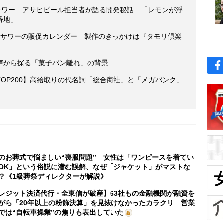
ンサワー アサヒビール担当者が語る開発秘話 「レモンが浮
番地」
イサワーの販促カレンダー 製作のきっかけは『タモリ倶楽
声から探る「菓子パン離れ」の背景
OP200】高給取りの代名詞「総合商社」と「メガバンク」
のお葬式で悩ましい“喪服問題” 女性は「ワンピースを着てい
OK」という俗説に潜む誤解、なぜ「ジャケット」がマストな
？《1級葬祭ディレクターが解説》
レジット決済代行・全東信が破産】63社もの金融機関が融資を
がら「20年以上の粉飾決算」を見抜けなかったカラクリ 営業
では“自転車操業”の焦りも表出していた