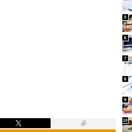
Loaded
:
100.00%
5
6
7
8
9
10