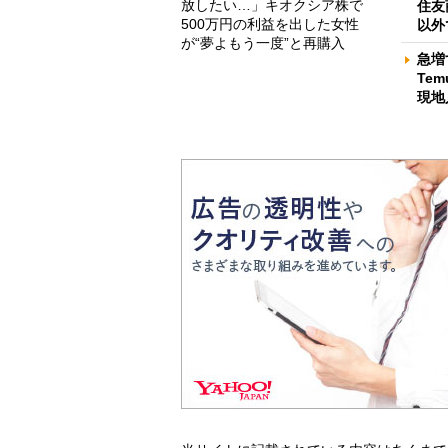
放したい…」キオクシア株で
住友
500万円の利益を出した女性
以外
が“夢よもう一度”と再購入
急増
Te
現地