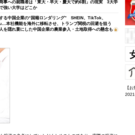
商事への就職者は「東大・早大・慶大で約6割」の現実 3大学
で強い大学はどこか
する中国企業の“国籍ロンダリング” SHEIN、TikTok、
mu…本社機能を海外に移転させ、トランプ関税の回避を狙う
人を隠れ蓑にした中国企業の農業参入・土地取得への懸念も
【お
202