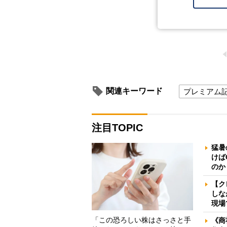
関連キーワード
プレミアム
注目TOPIC
猛暑
けば
のか
【ク
しな
現場
「この恐ろしい株はさっさと手
《商