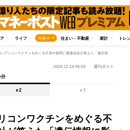
ア
ライフ
マネー
住まい・不動産
家計
トレ
【議論沸騰】レプリコンワクチンをめぐる不安や疑問に製薬会社が答えた「遺伝情報に影響はないのか」「mRNAが暴走するのではないか」「シェディングするのか」
2024.11.14 06:02
週刊ポスト
い分
2
3
＃
＃
リコンワクチンをめぐる不