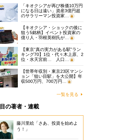
「キオクシアが再び株価10万円
になる日は遠い」資産3億円超
のサラリーマン投資家…
【キオクシア・ショックの後に
狙う5銘柄】イベント投資家の
億り人・羽根英樹氏が…
【東京“真の実力がある駅”ラン
キング70】1位・代々木上原、2
位・水天宮前… 人口…
【世帯年収別・東京23区マンシ
ョン「狙い目駅」を大公開】年
収500万円、700万円…
一覧を見る
目の著者・連載
藤川里絵「さあ、投資を始めよ
う！」