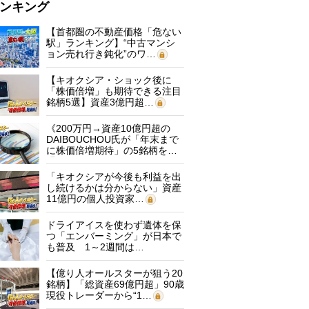
ンキング
【首都圏の不動産価格「危ない
駅」ランキング】“中古マンシ
ョン売れ行き鈍化”のワ…
【キオクシア・ショック後に
「株価倍増」も期待できる注目
銘柄5選】資産3億円超…
《200万円→資産10億円超の
DAIBOUCHOU氏が「年末まで
に株価倍増期待」の5銘柄を…
「キオクシアが今後も利益を出
し続けるかは分からない」資産
11億円の個人投資家…
ドライアイスを使わず遺体を保
つ「エンバーミング」が日本で
も普及 1～2週間は…
【億り人オールスターが狙う20
銘柄】「総資産69億円超」90歳
現役トレーダーから“1…