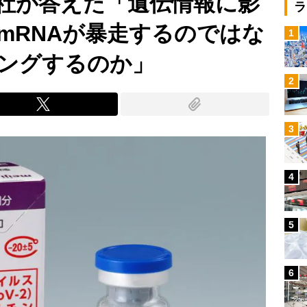
社が答えた「遺伝情報に影
ラ
mRNAが暴走するのではな
1
ングするのか」
2
3
4
5
6