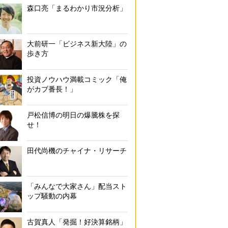
森口亮「まるわかり市況分析」
大前研一「ビジネス新大陸」の
歩き方
投資ノウハウ満載コミック「俺
がカブ番長！」
戸松信博の明日の爆騰株を探
せ！
田代尚機のチャイナ・リサーチ
「みんなで大家さん」配当スト
ップ騒動の内幕
古賀真人「発掘！好決算銘柄」