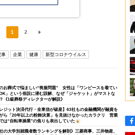
1
2
記事
企業
健康
新型コロナウイルス
のお葬式で悩ましい“喪服問題” 女性は「ワンピースを着てい
OK」という俗説に潜む誤解、なぜ「ジャケット」がマストな
？《1級葬祭ディレクターが解説》
レジット決済代行・全東信が破産】63社もの金融機関が融資を
がら「20年以上の粉飾決算」を見抜けなかったカラクリ 営業
では“自転車操業”の焦りも表出していた
社の大学別就職者数ランキングを解剖》三菱商事、三井物産、