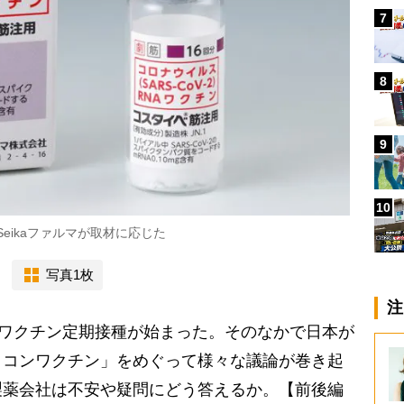
7
8
9
10
Seikaファルマが取材に応じた
写真1枚
注
ナワクチン定期接種が始まった。そのなかで日本が
リコンワクチン」をめぐって様々な議論が巻き起
製薬会社は不安や疑問にどう答えるか。【前後編