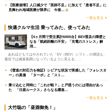
【医療崩壊】人口減少で「医師不足」に加えて「患者不足」に
見舞われ地域医療が限界に 今後…
一覧を見る
快適クルマ生活 乗ってみた、使ってみた
【4ヶ月間で受注累計6000台】BEV普及の障壁と
なる「航続距離の不安」「充電のストレス」解
消…
あれほどもてはやされていた「EV（BEV）シフト」の潮流も、
最近では減速基調になっているように見える。…
《雪道の対応力を検証》シビアな状況で実感した「フォレスタ
ー」の真価 「ターボ」と「スト…
乗り込むと同時に「これが軽？」と戸惑うのには理由があっ
た 「日産ルークス」さらなる躍進…
一覧を見る
大竹聡の「昼酒御免！」