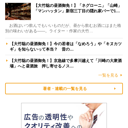
【大竹聡の昼酒御免！】「ネグローニ」「山崎」
「マンハッタン」新宿三丁目の隠れ家バーで1…
お酒はいつ飲んでもいいものだが、昼から飲むお酒にはまた格
別の味わいがある――。ライター・作家の大竹…
【大竹聡の昼酒御免！】今の若者は「なめろう」や「キヌカツ
ギ」を知らないって本当？ 昔の…
【大竹聡の昼酒御免！】京急線で多摩川越えて「川崎の大衆酒
場」へと昼酒旅 押し寄せるノス…
一覧を見る
著者・連載の一覧を見る