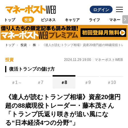
ログイン
トップ
投資
ビジネス
キャリア
ライフ
マネー
トップ
投資
株
《達人が読むトランプ相場》資産20億円超の88歳現役トレ
投資
2024.11.29 19:00
マネーポストWEB
復活トランプの儲け方
1
7
8
9
10
＃
～
＃
＃
＃
＃
《達人が読むトランプ相場》資産20億円
超の88歳現役トレーダー・藤本茂さん
「トランプ氏返り咲きが追い風にな
る“日本経済4つの分野”」