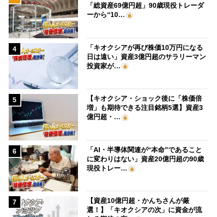
「総資産69億円超」90歳現役トレーダ
ーから“10…
「キオクシアが再び株価10万円になる
4
日は遠い」資産3億円超のサラリーマン
投資家が…
【キオクシア・ショック後に「株価倍
5
増」も期待できる注目銘柄5選】資産3
億円超・…
「AI・半導体関連が“本命”であること
6
に変わりはない」資産20億円超の90歳
現役トレー…
【資産10億円超・かんちさんが厳
7
選！】「キオクシアの次」に資金が流