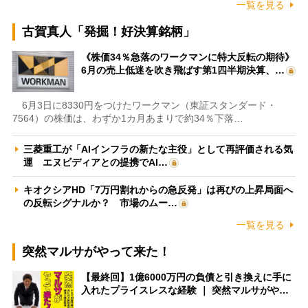
一覧を見る
古賀真人「発掘！好決算銘柄」
《株価34％急落のワークマンに特大反転の期待》
6月の売上低迷を吹き飛ばす第1四半期決算、…
6月3日に8330円をつけたワークマン（東証スタンダード・
7564）の株価は、わずか1カ月あまりで約34％下落…
三菱重工が「AIインフラの新たな主役」として再評価される気
運 エヌビディアとの提携でAI…
キオクシアHD「7万円割れからの急反発」は再びの上昇局面へ
の反転シグナルか？ 市場のムー…
一覧を見る
突然マルサがやって来た！
【最終回】1億6000万円の負債と引き換えに手に
入れたプライスレスな経験 ｜ 突然マルサがや…