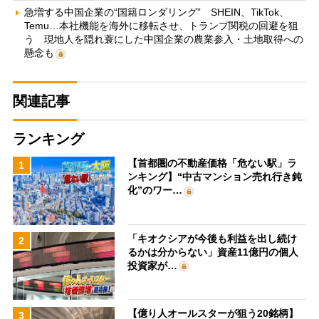
急増する中国企業の“国籍ロンダリング” SHEIN、TikTok、
Temu…本社機能を海外に移転させ、トランプ関税の回避を狙
う 現地人を隠れ蓑にした中国企業の農業参入・土地取得への
懸念も
関連記事
ランキング
【首都圏の不動産価格「危ない駅」ラ
1
ンキング】“中古マンション売れ行き鈍
化”のワー…
「キオクシアが今後も利益を出し続け
2
るかは分からない」資産11億円の個人
投資家が…
【億り人オールスターが狙う20銘柄】
3