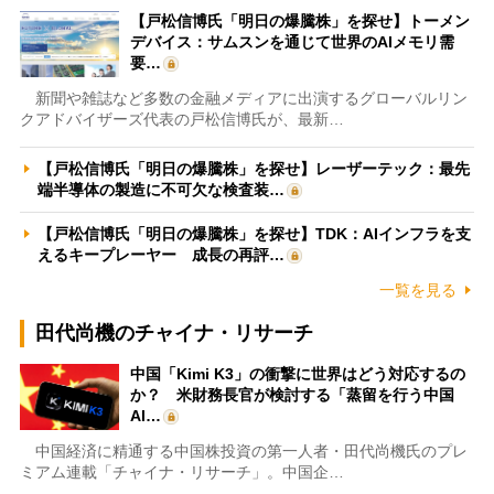
【戸松信博氏「明日の爆騰株」を探せ】トーメン
デバイス：サムスンを通じて世界のAIメモリ需
要…
新聞や雑誌など多数の金融メディアに出演するグローバルリン
クアドバイザーズ代表の戸松信博氏が、最新…
【戸松信博氏「明日の爆騰株」を探せ】レーザーテック：最先
端半導体の製造に不可欠な検査装…
【戸松信博氏「明日の爆騰株」を探せ】TDK：AIインフラを支
えるキープレーヤー 成長の再評…
一覧を見る
田代尚機のチャイナ・リサーチ
中国「Kimi K3」の衝撃に世界はどう対応するの
か？ 米財務長官が検討する「蒸留を行う中国
AI…
中国経済に精通する中国株投資の第一人者・田代尚機氏のプレ
ミアム連載「チャイナ・リサーチ」。中国企…