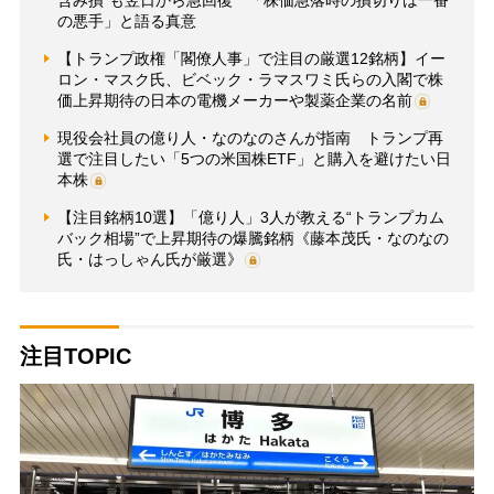
の悪手」と語る真意
【トランプ政権「閣僚人事」で注目の厳選12銘柄】イー
ロン・マスク氏、ビベック・ラマスワミ氏らの入閣で株
価上昇期待の日本の電機メーカーや製薬企業の名前
現役会社員の億り人・なのなのさんが指南 トランプ再
選で注目したい「5つの米国株ETF」と購入を避けたい日
本株
【注目銘柄10選】「億り人」3人が教える“トランプカム
バック相場”で上昇期待の爆騰銘柄《藤本茂氏・なのなの
氏・はっしゃん氏が厳選》
注目TOPIC