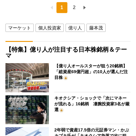
1
2
マーケット
個人投資家
億り人
藤本茂
【特集】億り人が注目する日本株銘柄＆テー
マ
【億り人オールスターが狙う20銘柄】
「総資産69億円超」の10人が選んだ注
目株
キオクシア・ショックで「次にマネー
が流れる」16銘柄 凄腕投資家3名が厳
選
2年弱で資産17.5倍の元証券マン・かぶ
カブキ氏が「キオクシア急落で次に狙