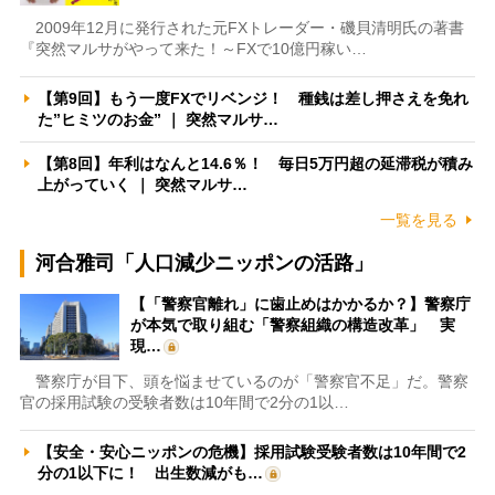
2009年12月に発行された元FXトレーダー・磯貝清明氏の著書
『突然マルサがやって来た！～FXで10億円稼い…
【第9回】もう一度FXでリベンジ！ 種銭は差し押さえを免れ
た”ヒミツのお金” ｜ 突然マルサ…
【第8回】年利はなんと14.6％！ 毎日5万円超の延滞税が積み
上がっていく ｜ 突然マルサ…
一覧を見る
河合雅司「人口減少ニッポンの活路」
【「警察官離れ」に歯止めはかかるか？】警察庁
が本気で取り組む「警察組織の構造改革」 実
現…
警察庁が目下、頭を悩ませているのが「警察官不足」だ。警察
官の採用試験の受験者数は10年間で2分の1以…
【安全・安心ニッポンの危機】採用試験受験者数は10年間で2
分の1以下に！ 出生数減がも…