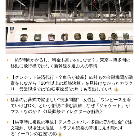
「約5時間かかるし、料金も高いのになぜ？」東京～博多間の
移動に飛行機ではなく新幹線を選ぶ人の事情
【クレジット決済代行・全東信が破産】63社もの金融機関が融
資をしながら「20年以上の粉飾決算」を見抜けなかったカラク
リ 営業現場では“自転車操業”の焦りも表出していた
猛暑のお葬式で悩ましい“喪服問題” 女性は「ワンピースを着
ていけばOK」という俗説に潜む誤解、なぜ「ジャケット」が
マストなのか？《1級葬祭ディレクターが解説》
【納車時に複数の事故】テスラジャパン“多額のEV補助金”で注
文殺到、現場は大混乱 トラブル続発の背後に見え隠れす
る“イーロンの右腕”の影