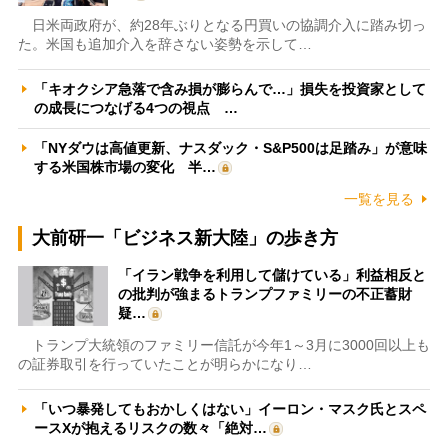
日米両政府が、約28年ぶりとなる円買いの協調介入に踏み切っ
た。米国も追加介入を辞さない姿勢を示して…
「キオクシア急落で含み損が膨らんで…」損失を投資家として
の成長につなげる4つの視点 …
「NYダウは高値更新、ナスダック・S&P500は足踏み」が意味
する米国株市場の変化 半…
一覧を見る
大前研一「ビジネス新大陸」の歩き方
「イラン戦争を利用して儲けている」利益相反と
の批判が強まるトランプファミリーの不正蓄財
疑…
トランプ大統領のファミリー信託が今年1～3月に3000回以上も
の証券取引を行っていたことが明らかになり…
「いつ暴発してもおかしくはない」イーロン・マスク氏とスペ
ースXが抱えるリスクの数々「絶対…