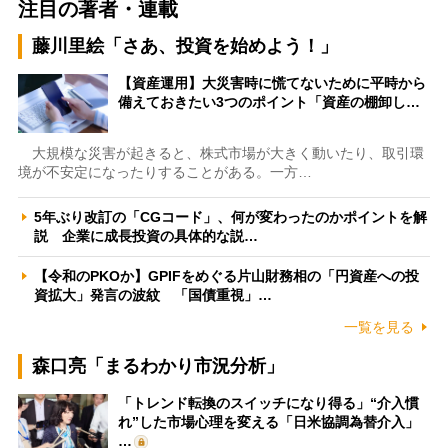
注目の著者・連載
藤川里絵「さあ、投資を始めよう！」
【資産運用】大災害時に慌てないために平時から
備えておきたい3つのポイント「資産の棚卸し…
大規模な災害が起きると、株式市場が大きく動いたり、取引環
境が不安定になったりすることがある。一方…
5年ぶり改訂の「CGコード」、何が変わったのかポイントを解
説 企業に成長投資の具体的な説…
【令和のPKOか】GPIFをめぐる片山財務相の「円資産への投
資拡大」発言の波紋 「国債重視」…
一覧を見る
森口亮「まるわかり市況分析」
「トレンド転換のスイッチになり得る」“介入慣
れ”した市場心理を変える「日米協調為替介入」
…