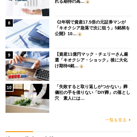
れる期待の高…
《2年弱で資産17.5倍の元証券マンが
8
「キオクシア急落で次に狙う」5銘柄を
公開》10…
【資産11億円マック・チェリーさん厳
9
選「キオクシア・ショック」後に大化
け期待4銘…
「失敗すると取り返しがつかない」葬
10
儀社の手を借りない「DIY葬」の落とし
穴 素人には…
一覧を見る