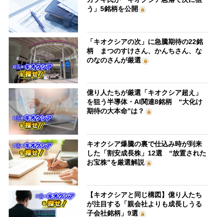
う」5銘柄を公開
「キオクシアの次」に急騰期待の22銘
柄 まつのすけさん、かんちさん、な
のなのさんが厳選
億り人たちが厳選「キオクシア超え」
を狙う半導体・AI関連8銘柄 “大化け
期待の大本命”は？
キオクシア爆騰の裏で仕込み時が到来
した「割安成長株」12選 “放置された
お宝株”を厳選解説
【キオクシアと同じ構図】億り人たち
が注目する「親会社よりも成長しうる
子会社銘柄」9選