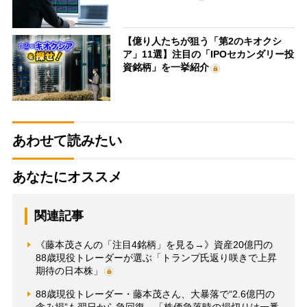
【億り人たちが狙う「第2のキオクシ
ア」11選】注目の「IPOセカンダリー投
資銘柄」を一挙紹介
あわせて読みたい
あなたにオススメ
関連記事
《藤本茂さんの「注目4銘柄」を見る→》資産20億円の
88歳現役トレーダーが選ぶ「トランプ氏返り咲きで上昇
期待の日本株」
88歳現役トレーダー・藤本茂さん、大暴落で“2.6億円の
含み損”も翌日から急回復 「株価急落時の損切りは一番