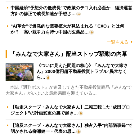
中国経済“予想外の低成長”で政策のテコ入れ必至か 経済運営
方針の修正で成長加速が予想さ…
“AI革命”で爆発的な需要拡大が見込まれる「CXO」とは何
か？ 高い競争力を持つ中国の医薬品…
一覧を見る
「みんなで大家さん」配当ストップ騒動の内幕
《ついに見えた問題の核心》「みんなで大家さ
ん」2000億円超不動産投資トラブル“異常なく
ら…
本誌『週刊ポスト』が追及してきた不動産投資商品「みんなで
大家さん」がいよいよ最終局面を迎えている…
【独走スクープ・みんなで大家さん】二転三転した“成田プロ
ジェクト”の計画変更の裏で起き…
【追及スクープ・みんなで大家さん】独占入手“内部議事録”で
明かされる柳瀬健一・代表の思…