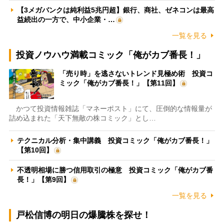
【3メガバンクは純利益5兆円超】銀行、商社、ゼネコンは最高
益続出の一方で、中小企業・…
一覧を見る
投資ノウハウ満載コミック「俺がカブ番長！」
「売り時」を逃さないトレンド見極め術 投資コ
ミック「俺がカブ番長！」【第11回】
かつて投資情報雑誌「マネーポスト」にて、圧倒的な情報量が
詰め込まれた「天下無敵の株コミック」とし…
テクニカル分析・集中講義 投資コミック「俺がカブ番長！」
【第10回】
不透明相場に勝つ信用取引の極意 投資コミック「俺がカブ番
長！」【第9回】
一覧を見る
戸松信博の明日の爆騰株を探せ！