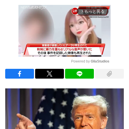
もっと見る
arrow_forward_ios
Powered by 
GliaStudios
Mute