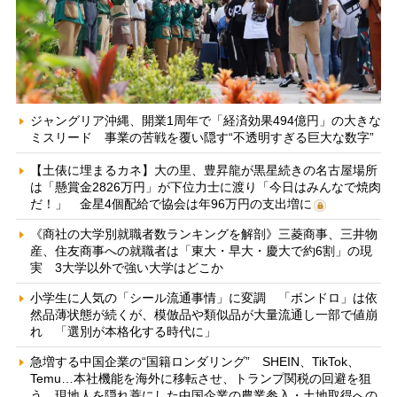
ジャングリア沖縄、開業1周年で「経済効果494億円」の大きな
ミスリード 事業の苦戦を覆い隠す“不透明すぎる巨大な数字”
【土俵に埋まるカネ】大の里、豊昇龍が黒星続きの名古屋場所
は「懸賞金2826万円」が下位力士に渡り「今日はみんなで焼肉
だ！」 金星4個配給で協会は年96万円の支出増に
《商社の大学別就職者数ランキングを解剖》三菱商事、三井物
産、住友商事への就職者は「東大・早大・慶大で約6割」の現
実 3大学以外で強い大学はどこか
小学生に人気の「シール流通事情」に変調 「ボンドロ」は依
然品薄状態が続くが、模倣品や類似品が大量流通し一部で値崩
れ 「選別が本格化する時代に」
急増する中国企業の“国籍ロンダリング” SHEIN、TikTok、
Temu…本社機能を海外に移転させ、トランプ関税の回避を狙
う 現地人を隠れ蓑にした中国企業の農業参入・土地取得への