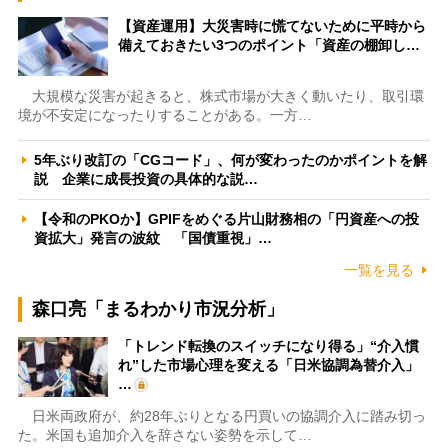
【資産運用】大災害時に慌てないために平時から
備えておきたい3つのポイント「資産の棚卸し…
大規模な災害が起きると、株式市場が大きく動いたり、取引環
境が不安定になったりすることがある。一方…
5年ぶり改訂の「CGコード」、何が変わったのかポイントを解
説 企業に成長投資の具体的な説…
【令和のPKOか】GPIFをめぐる片山財務相の「円資産への投
資拡大」発言の波紋 「国債重視」…
一覧を見る
森口亮「まるわかり市況分析」
「トレンド転換のスイッチになり得る」“介入慣
れ”した市場心理を変える「日米協調為替介入」
…
日米両政府が、約28年ぶりとなる円買いの協調介入に踏み切っ
た。米国も追加介入を辞さない姿勢を示して…