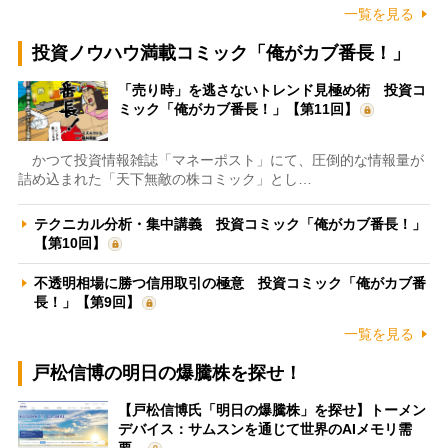
一覧を見る
投資ノウハウ満載コミック「俺がカブ番長！」
「売り時」を逃さないトレンド見極め術 投資コ
ミック「俺がカブ番長！」【第11回】
かつて投資情報雑誌「マネーポスト」にて、圧倒的な情報量が
詰め込まれた「天下無敵の株コミック」とし…
テクニカル分析・集中講義 投資コミック「俺がカブ番長！」
【第10回】
不透明相場に勝つ信用取引の極意 投資コミック「俺がカブ番
長！」【第9回】
一覧を見る
戸松信博の明日の爆騰株を探せ！
【戸松信博氏「明日の爆騰株」を探せ】トーメン
デバイス：サムスンを通じて世界のAIメモリ需
要…