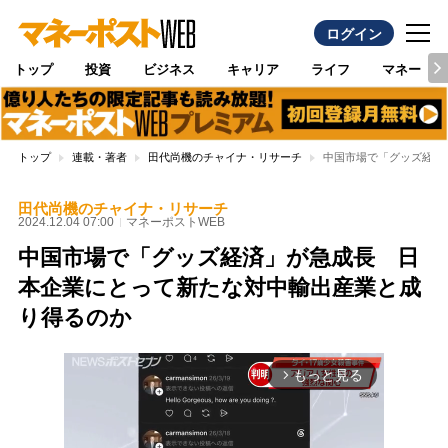
ログイン
トップ
投資
ビジネス
キャリア
ライフ
マネー
トップ
連載・著者
田代尚機のチャイナ・リサーチ
中国市場で「グッズ経済
田代尚機のチャイナ・リサーチ
2024.12.04 07:00
マネーポストWEB
中国市場で「グッズ経済」が急成長 日
本企業にとって新たな対中輸出産業と成
り得るのか
もっと見る
arrow_forward_ios