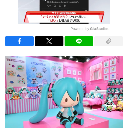
Powered by 
GliaStudios
Mute