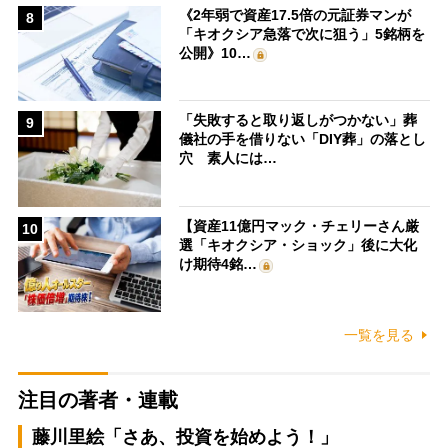
《2年弱で資産17.5倍の元証券マンが
8
「キオクシア急落で次に狙う」5銘柄を
公開》10…
「失敗すると取り返しがつかない」葬
9
儀社の手を借りない「DIY葬」の落とし
穴 素人には…
【資産11億円マック・チェリーさん厳
10
選「キオクシア・ショック」後に大化
け期待4銘…
一覧を見る
注目の著者・連載
藤川里絵「さあ、投資を始めよう！」