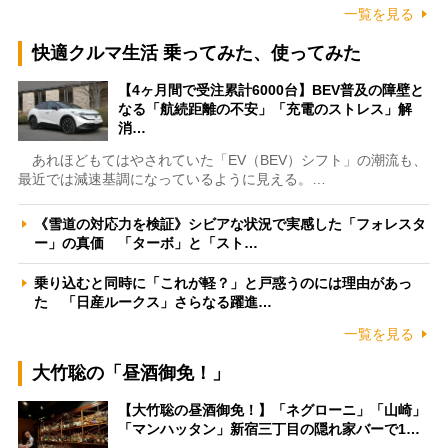
一覧を見る
快適クルマ生活 乗ってみた、使ってみた
【4ヶ月間で受注累計6000台】BEV普及の障壁と
なる「航続距離の不安」「充電のストレス」解
消…
あれほどもてはやされていた「EV（BEV）シフト」の潮流も、
最近では減速基調になっているように見える。…
《雪道の対応力を検証》シビアな状況で実感した「フォレスタ
ー」の真価 「ターボ」と「スト…
乗り込むと同時に「これが軽？」と戸惑うのには理由があっ
た 「日産ルークス」さらなる躍進…
一覧を見る
大竹聡の「昼酒御免！」
【大竹聡の昼酒御免！】「ネグローニ」「山崎」
「マンハッタン」新宿三丁目の隠れ家バーで1…