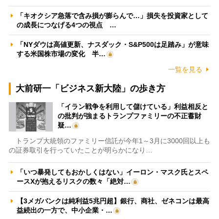
「キオクシア急落で含み損が膨らんで…」損失を投資家として
の成長につなげる4つの視点 …
「NYダウは高値更新、ナスダック・S&P500は足踏み」が意味
する米国株市場の変化 半…
一覧を見る
大前研一「ビジネス新大陸」の歩き方
「イラン戦争を利用して儲けている」利益相反と
の批判が強まるトランプファミリーの不正蓄財
疑…
トランプ大統領のファミリー信託が今年1～3月に3000回以上も
の証券取引を行っていたことが明らかになり…
「いつ暴発してもおかしくはない」イーロン・マスク氏とスペ
ースXが抱えるリスクの数々「絶対…
【3メガバンクは純利益5兆円超】銀行、商社、ゼネコンは最高
益続出の一方で、中小企業・…