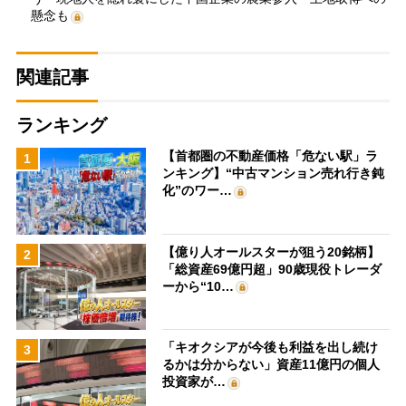
懸念も
関連記事
ランキング
【首都圏の不動産価格「危ない駅」ラ
1
ンキング】“中古マンション売れ行き鈍
化”のワー…
【億り人オールスターが狙う20銘柄】
2
「総資産69億円超」90歳現役トレーダ
ーから“10…
「キオクシアが今後も利益を出し続け
3
るかは分からない」資産11億円の個人
投資家が…