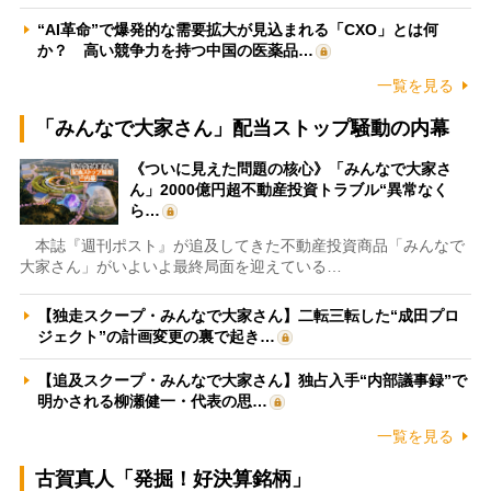
“AI革命”で爆発的な需要拡大が見込まれる「CXO」とは何
か？ 高い競争力を持つ中国の医薬品…
一覧を見る
「みんなで大家さん」配当ストップ騒動の内幕
《ついに見えた問題の核心》「みんなで大家さ
ん」2000億円超不動産投資トラブル“異常なく
ら…
本誌『週刊ポスト』が追及してきた不動産投資商品「みんなで
大家さん」がいよいよ最終局面を迎えている…
【独走スクープ・みんなで大家さん】二転三転した“成田プロ
ジェクト”の計画変更の裏で起き…
【追及スクープ・みんなで大家さん】独占入手“内部議事録”で
明かされる柳瀬健一・代表の思…
一覧を見る
古賀真人「発掘！好決算銘柄」