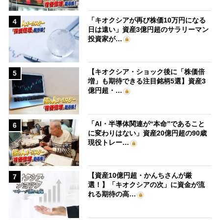
「キオクシアが再び株価10万円になる
4
日は遠い」資産3億円超のサラリーマン
投資家が…
【キオクシア・ショック後に「株価倍
5
増」も期待できる注目銘柄5選】資産3
億円超・…
「AI・半導体関連が“本命”であること
6
に変わりはない」資産20億円超の90歳
現役トレー…
【資産10億円超・かんちさんが厳
7
選！】「キオクシアの次」に資金が流
れる期待の高…