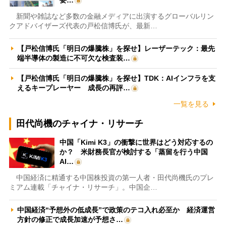
新聞や雑誌など多数の金融メディアに出演するグローバルリン
クアドバイザーズ代表の戸松信博氏が、最新…
【戸松信博氏「明日の爆騰株」を探せ】レーザーテック：最先
端半導体の製造に不可欠な検査装…
【戸松信博氏「明日の爆騰株」を探せ】TDK：AIインフラを支
えるキープレーヤー 成長の再評…
一覧を見る
田代尚機のチャイナ・リサーチ
中国「Kimi K3」の衝撃に世界はどう対応するの
か？ 米財務長官が検討する「蒸留を行う中国
AI…
中国経済に精通する中国株投資の第一人者・田代尚機氏のプレ
ミアム連載「チャイナ・リサーチ」。中国企…
中国経済“予想外の低成長”で政策のテコ入れ必至か 経済運営
方針の修正で成長加速が予想さ…