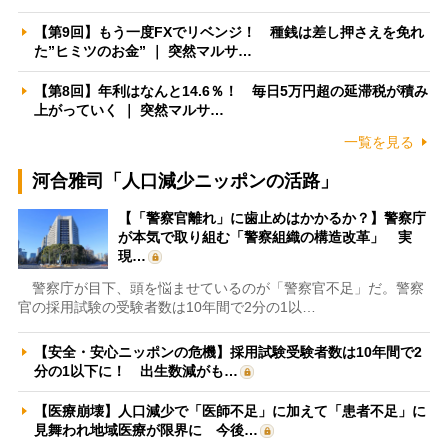
【第9回】もう一度FXでリベンジ！ 種銭は差し押さえを免れ
た”ヒミツのお金” ｜ 突然マルサ…
【第8回】年利はなんと14.6％！ 毎日5万円超の延滞税が積み
上がっていく ｜ 突然マルサ…
一覧を見る
河合雅司「人口減少ニッポンの活路」
【「警察官離れ」に歯止めはかかるか？】警察庁
が本気で取り組む「警察組織の構造改革」 実
現…
警察庁が目下、頭を悩ませているのが「警察官不足」だ。警察
官の採用試験の受験者数は10年間で2分の1以…
【安全・安心ニッポンの危機】採用試験受験者数は10年間で2
分の1以下に！ 出生数減がも…
【医療崩壊】人口減少で「医師不足」に加えて「患者不足」に
見舞われ地域医療が限界に 今後…