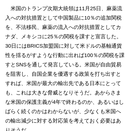
米国のトランプ次期大統領は11月25日、麻薬流
入への対抗措置として中国製品に10％の追加関税
を、不法移民、麻薬の流入への対抗措置としてカ
ナダ、メキシコに25％の関税を課すと宣言した。
30日にはBRICS加盟国に対して米ドルの基軸通貨
性を揺るがすような行動に出れば100％の関税を課
すとSNSを通して発言している。米国が自由貿易
を阻害し、自国企業を優遇する政策を打ち出すと
すれば、米国が最大の輸出先である日本にとって
も、これは大きな脅威となりそうだ。あからさま
な米国の保護主義が4年で終わるのか、あるいはし
ばらく続くのかはわからないが、少なくも米国へ
の輸出減少に対する対応策を考えておく必要はあ
りそうだ。