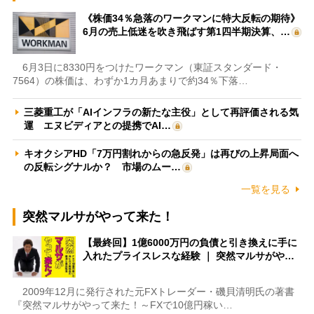
《株価34％急落のワークマンに特大反転の期待》
6月の売上低迷を吹き飛ばす第1四半期決算、…
6月3日に8330円をつけたワークマン（東証スタンダード・
7564）の株価は、わずか1カ月あまりで約34％下落…
三菱重工が「AIインフラの新たな主役」として再評価される気
運 エヌビディアとの提携でAI…
キオクシアHD「7万円割れからの急反発」は再びの上昇局面へ
の反転シグナルか？ 市場のムー…
一覧を見る
突然マルサがやって来た！
【最終回】1億6000万円の負債と引き換えに手に
入れたプライスレスな経験 ｜ 突然マルサがや…
2009年12月に発行された元FXトレーダー・磯貝清明氏の著書
『突然マルサがやって来た！～FXで10億円稼い…