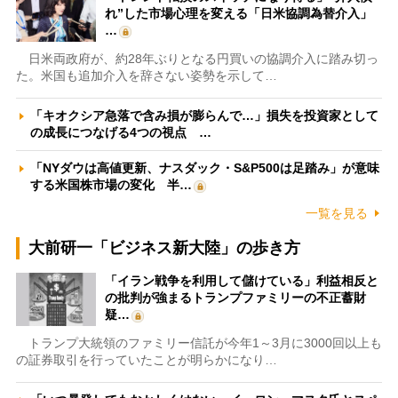
れ”した市場心理を変える「日米協調為替介入」
…
日米両政府が、約28年ぶりとなる円買いの協調介入に踏み切っ
た。米国も追加介入を辞さない姿勢を示して…
「キオクシア急落で含み損が膨らんで…」損失を投資家として
の成長につなげる4つの視点 …
「NYダウは高値更新、ナスダック・S&P500は足踏み」が意味
する米国株市場の変化 半…
一覧を見る
大前研一「ビジネス新大陸」の歩き方
「イラン戦争を利用して儲けている」利益相反と
の批判が強まるトランプファミリーの不正蓄財
疑…
トランプ大統領のファミリー信託が今年1～3月に3000回以上も
の証券取引を行っていたことが明らかになり…