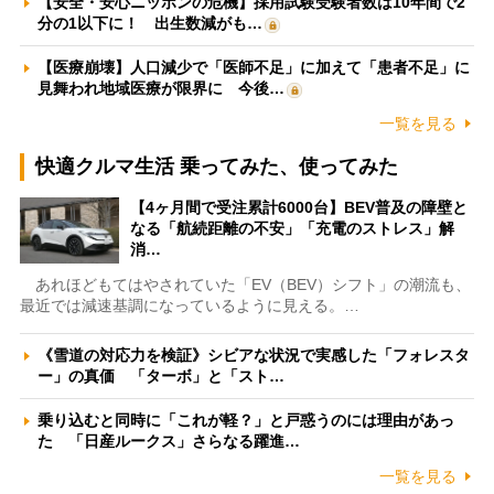
【安全・安心ニッポンの危機】採用試験受験者数は10年間で2
分の1以下に！ 出生数減がも…
【医療崩壊】人口減少で「医師不足」に加えて「患者不足」に
見舞われ地域医療が限界に 今後…
一覧を見る
快適クルマ生活 乗ってみた、使ってみた
【4ヶ月間で受注累計6000台】BEV普及の障壁と
なる「航続距離の不安」「充電のストレス」解
消…
あれほどもてはやされていた「EV（BEV）シフト」の潮流も、
最近では減速基調になっているように見える。…
《雪道の対応力を検証》シビアな状況で実感した「フォレスタ
ー」の真価 「ターボ」と「スト…
乗り込むと同時に「これが軽？」と戸惑うのには理由があっ
た 「日産ルークス」さらなる躍進…
一覧を見る