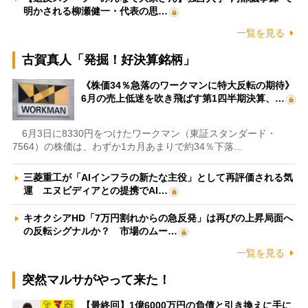
明かされる柳瀬健一・代表の思…
一覧を見る
古賀真人「発掘！好決算銘柄」
《株価34％急落のワークマンに特大反転の期待》
6月の売上低迷を吹き飛ばす第1四半期決算、…
6月3日に8330円をつけたワークマン（東証スタンダード・
7564）の株価は、わずか1カ月あまりで約34％下落…
三菱重工が「AIインフラの新たな主役」として再評価される気
運 エヌビディアとの提携でAI…
キオクシアHD「7万円割れからの急反発」は再びの上昇局面へ
の反転シグナルか？ 市場のムー…
一覧を見る
突然マルサがやって来た！
【最終回】1億6000万円の負債と引き換えに手に