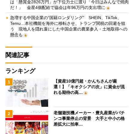
は「懸賞金2826万円」が下位力士に渡り「今日はみんなで焼肉
だ！」 金星4個配給で協会は年96万円の支出増に
急増する中国企業の“国籍ロンダリング” SHEIN、TikTok、
Temu…本社機能を海外に移転させ、トランプ関税の回避を狙
う 現地人を隠れ蓑にした中国企業の農業参入・土地取得への
懸念も
関連記事
ランキング
【資産10億円超・かんちさんが厳
1
選！】「キオクシアの次」に資金が流
れる期待の高…
老舗遊技機メーカー・豊丸産業がパチ
2
ンコ事業停止の背景 大手と中小の格
差拡大に拍車…