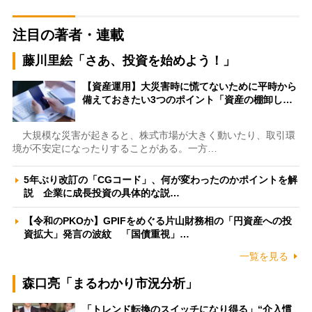
注目の著者・連載
藤川里絵「さあ、投資を始めよう！」
【資産運用】大災害時に慌てないために平時から
備えておきたい3つのポイント「資産の棚卸し…
大規模な災害が起きると、株式市場が大きく動いたり、取引環
境が不安定になったりすることがある。一方…
5年ぶり改訂の「CGコード」、何が変わったのかポイントを解
説 企業に成長投資の具体的な説…
【令和のPKOか】GPIFをめぐる片山財務相の「円資産への投
資拡大」発言の波紋 「国債重視」…
一覧を見る
森口亮「まるわかり市況分析」
「トレンド転換のスイッチになり得る」“介入慣