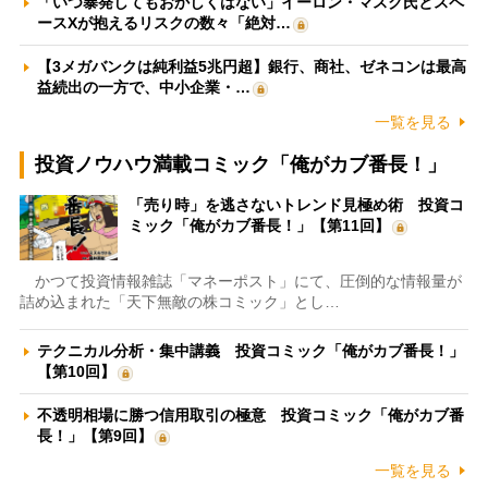
「いつ暴発してもおかしくはない」イーロン・マスク氏とスペ
ースXが抱えるリスクの数々「絶対…
【3メガバンクは純利益5兆円超】銀行、商社、ゼネコンは最高
益続出の一方で、中小企業・…
一覧を見る
投資ノウハウ満載コミック「俺がカブ番長！」
「売り時」を逃さないトレンド見極め術 投資コ
ミック「俺がカブ番長！」【第11回】
かつて投資情報雑誌「マネーポスト」にて、圧倒的な情報量が
詰め込まれた「天下無敵の株コミック」とし…
テクニカル分析・集中講義 投資コミック「俺がカブ番長！」
【第10回】
不透明相場に勝つ信用取引の極意 投資コミック「俺がカブ番
長！」【第9回】
一覧を見る