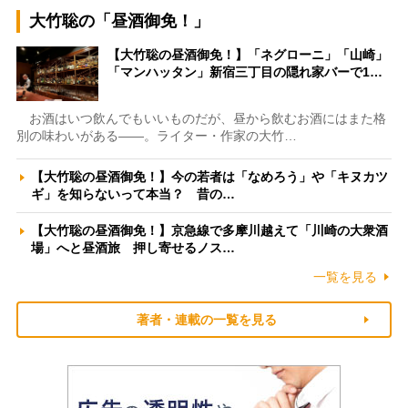
大竹聡の「昼酒御免！」
【大竹聡の昼酒御免！】「ネグローニ」「山崎」
「マンハッタン」新宿三丁目の隠れ家バーで1…
お酒はいつ飲んでもいいものだが、昼から飲むお酒にはまた格
別の味わいがある――。ライター・作家の大竹…
【大竹聡の昼酒御免！】今の若者は「なめろう」や「キヌカツ
ギ」を知らないって本当？ 昔の…
【大竹聡の昼酒御免！】京急線で多摩川越えて「川崎の大衆酒
場」へと昼酒旅 押し寄せるノス…
一覧を見る
著者・連載の一覧を見る