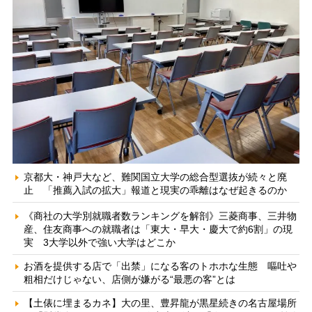
京都大・神戸大など、難関国立大学の総合型選抜が続々と廃
止 「推薦入試の拡大」報道と現実の乖離はなぜ起きるのか
《商社の大学別就職者数ランキングを解剖》三菱商事、三井物
産、住友商事への就職者は「東大・早大・慶大で約6割」の現
実 3大学以外で強い大学はどこか
お酒を提供する店で「出禁」になる客のトホホな生態 嘔吐や
粗相だけじゃない、店側が嫌がる“最悪の客”とは
【土俵に埋まるカネ】大の里、豊昇龍が黒星続きの名古屋場所