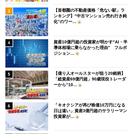
【首都圏の不動産価格「危ない駅」ラ
3
ンキング】“中古マンション売れ行き鈍
化”のワー…
資産10億円超の投資家が明かす“AI・半
4
導体相場に乗らなかった理由” フルポ
ジション…
【億り人オールスターが狙う20銘柄】
5
「総資産69億円超」90歳現役トレーダ
ーから“10…
「キオクシアが再び株価10万円になる
6
日は遠い」資産3億円超のサラリーマン
投資家が…