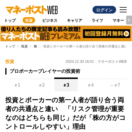
ログイン
トップ
投資
ビジネス
キャリア
ライフ
マネー
トップ
投資
株
投資とポーカーの第一人者が語り合う両者の共通点と違い 
投資
2024.12.30 16:01
マネーポストWEB
プロポーカープレイヤーの投資術
1
2
3
4
7
＃
＃
＃
＃
～
＃
投資とポーカーの第一人者が語り合う両
者の共通点と違い 「リスク管理が重要
なのはどちらも同じ」だが「株の方がコ
ントロールしやすい」理由