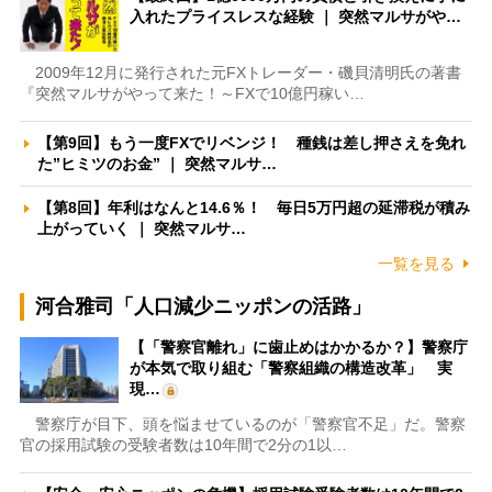
入れたプライスレスな経験 ｜ 突然マルサがや…
2009年12月に発行された元FXトレーダー・磯貝清明氏の著書
『突然マルサがやって来た！～FXで10億円稼い…
【第9回】もう一度FXでリベンジ！ 種銭は差し押さえを免れ
た”ヒミツのお金” ｜ 突然マルサ…
【第8回】年利はなんと14.6％！ 毎日5万円超の延滞税が積み
上がっていく ｜ 突然マルサ…
一覧を見る
河合雅司「人口減少ニッポンの活路」
【「警察官離れ」に歯止めはかかるか？】警察庁
が本気で取り組む「警察組織の構造改革」 実
現…
警察庁が目下、頭を悩ませているのが「警察官不足」だ。警察
官の採用試験の受験者数は10年間で2分の1以…