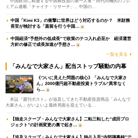
中国経済に精通する中国株投資の第一人者・田代尚機氏のプレ
ミアム連載「チャイナ・リサーチ」。中国の…
中国「Kimi K3」の衝撃に世界はどう対応するのか？ 米財務
長官が検討する「蒸留を行う中国…
中国経済“予想外の低成長”で政策のテコ入れ必至か 経済運営
方針の修正で成長加速が予想さ…
一覧を見る
「みんなで大家さん」配当ストップ騒動の内幕
《ついに見えた問題の核心》「みんなで大家さ
ん」2000億円超不動産投資トラブル“異常なく
ら…
本誌『週刊ポスト』が追及してきた不動産投資商品「みんなで
大家さん」がいよいよ最終局面を迎えている…
【独走スクープ・みんなで大家さん】二転三転した“成田プロ
ジェクト”の計画変更の裏で起き…
【追及スクープ・みんなで大家さん】独占入手“内部議事録”で