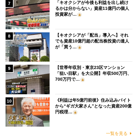
「キオクシアが今後も利益を出し続け
7
るかは分からない」資産11億円の個人
投資家が…
【キオクシアが「配当」導入へ】それ
8
でも資産10億円超の配当株投資の達人
が「買う…
【世帯年収別・東京23区マンション
9
「狙い目駅」を大公開】年収500万円、
700万円で…
《利益は年5億円前後》住み込みバイト
10
から“ギガ大家さん”となった資産200億
円税理…
一覧を見る