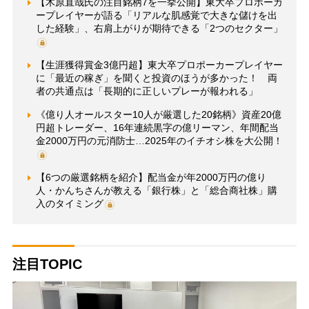
【木原直哉氏の注目銘柄7を一挙公開】東大卒プロポーカ
ープレイヤーが語る「リアルな肌感覚で大きな儲けを出
した経験」、右肩上がりが期待できる「2つのセクター」
【生涯獲得賞金3億円超】東大卒プロポーカープレイヤー
に「最近の稼ぎ」を聞くと投資のほうが多かった！ 両
者の共通点は「長期的に正しいプレーが報われる」
《億り人オールスター10人が厳選した20銘柄》資産20億
円超トレーダー、16年連続黒字の億リーマン、年間配当
金2000万円の元消防士…2025年のイチオシ株を大公開！
【6つの厳選銘柄を紹介】配当金が年2000万円の億り
人・かんちさんが教える「銀行株」と「総合商社株」購
入のタイミング
注目TOPIC