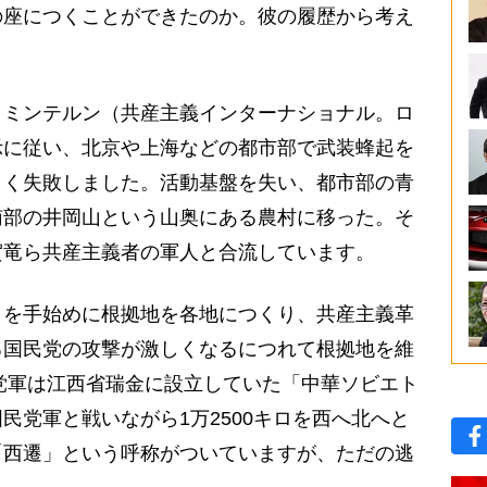
の座につくことができたのか。彼の履歴から考え
ミンテルン（共産主義インターナショナル。ロ
示に従い、北京や上海などの都市部で武装蜂起を
とく失敗しました。活動基盤を失い、都市部の青
南部の井岡山という山奥にある農村に移った。そ
賀竜ら共産主義者の軍人と合流しています。
を手始めに根拠地を各地につくり、共産主義革
る国民党の攻撃が激しくなるにつれて根拠地を維
産党軍は江西省瑞金に設立していた「中華ソビエト
民党軍と戦いながら1万2500キロを西へ北へと
「西遷」という呼称がついていますが、ただの逃