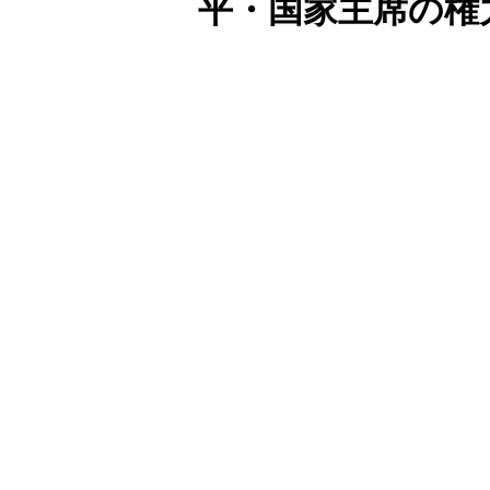
平・国家主席の権
Unmute