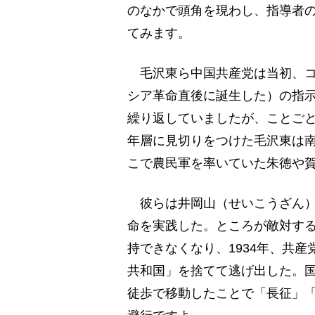
のなかで頭角を現わし、指導者
てみます。
毛沢東ら中国共産党は当初、コ
シア革命直後に誕生した）の指
繰り返していましたが、ことご
年層に見切りをつけた毛沢東は
こで農民軍を率いていた朱徳や
彼らは井岡山（せいこうざん）
命を実践した。ところが敵対す
持できなくなり、1934年、共
共和国」を捨てて逃げ出した。国
徒歩で移動したことで「長征」