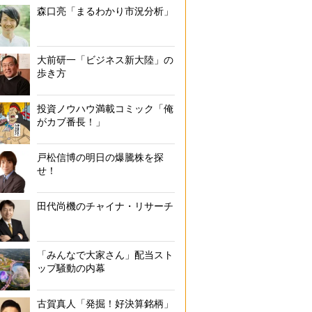
森口亮「まるわかり市況分析」
大前研一「ビジネス新大陸」の
歩き方
投資ノウハウ満載コミック「俺
がカブ番長！」
戸松信博の明日の爆騰株を探
せ！
田代尚機のチャイナ・リサーチ
「みんなで大家さん」配当スト
ップ騒動の内幕
古賀真人「発掘！好決算銘柄」