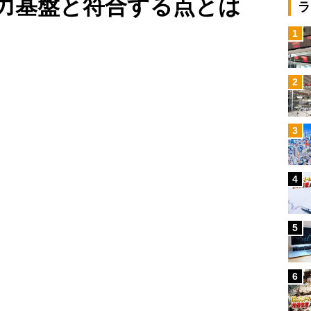
力基盤と符合する点とは
ラ
1
Loaded
:
88.23%
/
2
3
4
5
6