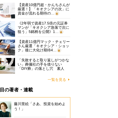
【資産10億円超・かんちさんが
厳選！】「キオクシアの次」に
資金が流れる期待の…
《2年弱で資産17.5倍の元証券
マンが「キオクシア急落で次に
狙う」5銘柄を公開》1…
【資産11億円マック・チェリー
さん厳選「キオクシア・ショッ
ク」後に大化け期待4…
「失敗すると取り返しがつかな
い」葬儀社の手を借りない
「DIY葬」の落とし穴 素人
に…
一覧を見る
目の著者・連載
藤川里絵「さあ、投資を始めよ
う！」