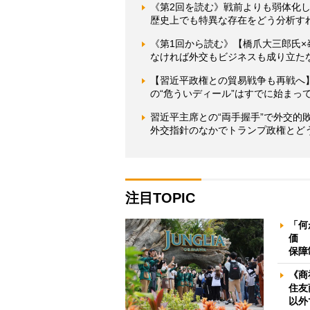
《第2回を読む》戦前よりも弱体化
歴史上でも特異な存在をどう分析す
《第1回から読む》【橋爪大三郎氏
なければ外交もビジネスも成り立た
【習近平政権との貿易戦争も再戦へ
の“危ういディール”はすでに始まっ
習近平主席との“両手握手”で外交
外交指針のなかでトランプ政権とど
注目TOPIC
「何
価 
保障
《商
住友
以外