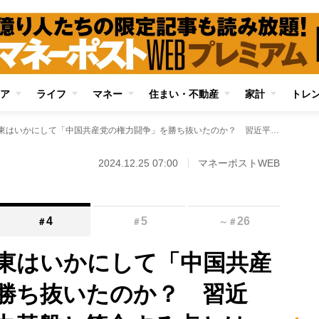
ア
ライフ
マネー
住まい・不動産
家計
トレ
“出遅れた男”毛沢東はいかにして「中国共産党の権力闘争」を勝ち抜いたのか？ 習近平・国家主席の権力基盤と符合する点とは
2024.12.25 07:00
マネーポストWEB
4
5
26
＃
＃
～
＃
沢東はいかにして「中国共産
勝ち抜いたのか？ 習近