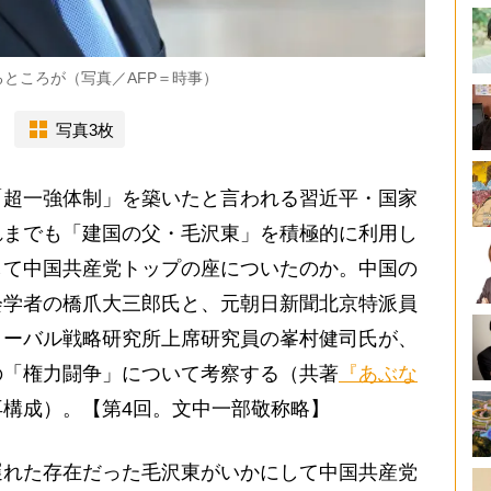
ところが（写真／AFP＝時事）
写真3枚
超一強体制」を築いたと言われる習近平・国家
れまでも「建国の父・毛沢東」を積極的に利用し
して中国共産党トップの座についたのか。中国の
会学者の橋爪大三郎氏と、元朝日新聞北京特派員
ローバル戦略研究所上席研究員の峯村健司氏が、
の「権力闘争」について考察する（共著
『あぶな
再構成）。【第4回。文中一部敬称略】
遅れた存在だった毛沢東がいかにして中国共産党