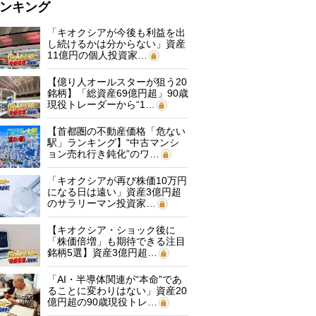
ンキング
「キオクシアが今後も利益を出
し続けるかは分からない」資産
11億円の個人投資家…
【億り人オールスターが狙う20
銘柄】「総資産69億円超」90歳
現役トレーダーから“1…
【首都圏の不動産価格「危ない
駅」ランキング】“中古マンシ
ョン売れ行き鈍化”のワ…
「キオクシアが再び株価10万円
になる日は遠い」資産3億円超
のサラリーマン投資家…
【キオクシア・ショック後に
「株価倍増」も期待できる注目
銘柄5選】資産3億円超…
「AI・半導体関連が“本命”であ
ることに変わりはない」資産20
億円超の90歳現役トレ…