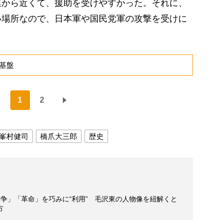
から近くて、援助を受けやすかった。それに、
い場所なので、日本軍や国民党軍の攻撃を受けに
基盤
1
2
峯村健司
橋爪大三郎
歴史
争」「革命」を巧みに“利用” 毛沢東の人物像を紐解くと
方