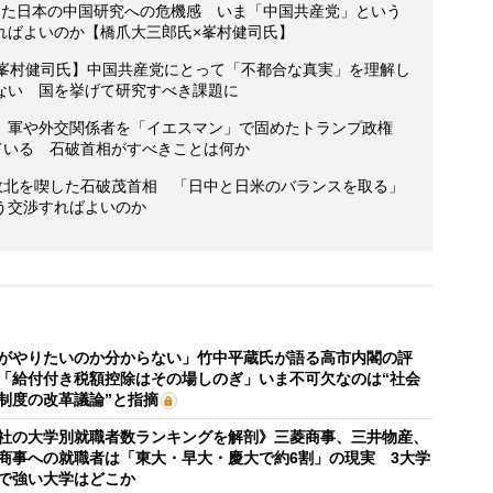
した日本の中国研究への危機感 いま「中国共産党」という
ればよいのか【橋爪大三郎氏×峯村健司氏】
×峯村健司氏】中国共産党にとって「不都合な真実」を理解し
ない 国を挙げて研究すべき課題に
】軍や外交関係者を「イエスマン」で固めたトランプ政権
ている 石破首相がすべきことは何か
的敗北を喫した石破茂首相 「日中と日米のバランスを取る」
う交渉すればよいのか
がやりたいのか分からない」竹中平蔵氏が語る高市内閣の評
「給付付き税額控除はその場しのぎ」いま不可欠なのは“社会
制度の改革議論”と指摘
社の大学別就職者数ランキングを解剖》三菱商事、三井物産、
商事への就職者は「東大・早大・慶大で約6割」の現実 3大学
で強い大学はどこか