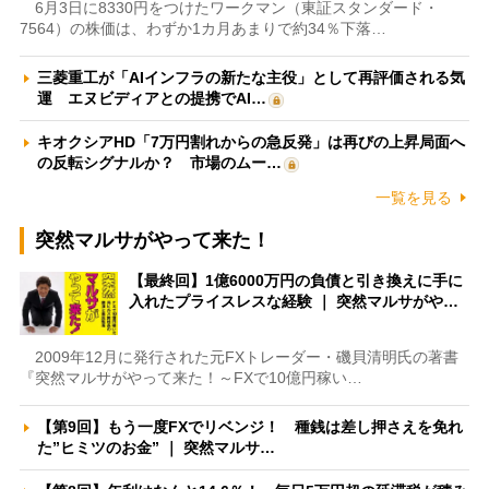
6月3日に8330円をつけたワークマン（東証スタンダード・
7564）の株価は、わずか1カ月あまりで約34％下落…
三菱重工が「AIインフラの新たな主役」として再評価される気
運 エヌビディアとの提携でAI…
キオクシアHD「7万円割れからの急反発」は再びの上昇局面へ
の反転シグナルか？ 市場のムー…
一覧を見る
突然マルサがやって来た！
【最終回】1億6000万円の負債と引き換えに手に
入れたプライスレスな経験 ｜ 突然マルサがや…
2009年12月に発行された元FXトレーダー・磯貝清明氏の著書
『突然マルサがやって来た！～FXで10億円稼い…
【第9回】もう一度FXでリベンジ！ 種銭は差し押さえを免れ
た”ヒミツのお金” ｜ 突然マルサ…