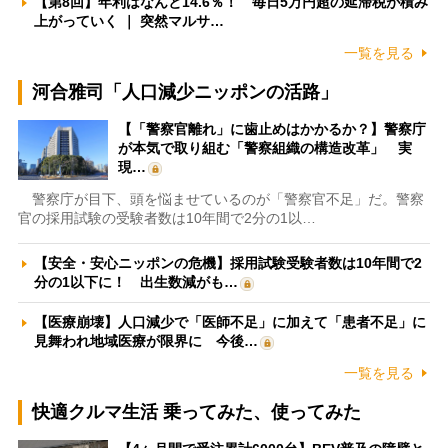
【第8回】年利はなんと14.6％！ 毎日5万円超の延滞税が積み
上がっていく ｜ 突然マルサ…
一覧を見る
河合雅司「人口減少ニッポンの活路」
【「警察官離れ」に歯止めはかかるか？】警察庁
が本気で取り組む「警察組織の構造改革」 実
現…
警察庁が目下、頭を悩ませているのが「警察官不足」だ。警察
官の採用試験の受験者数は10年間で2分の1以…
【安全・安心ニッポンの危機】採用試験受験者数は10年間で2
分の1以下に！ 出生数減がも…
【医療崩壊】人口減少で「医師不足」に加えて「患者不足」に
見舞われ地域医療が限界に 今後…
一覧を見る
快適クルマ生活 乗ってみた、使ってみた