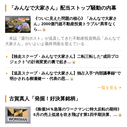
「みんなで大家さん」配当ストップ騒動の内幕
《ついに見えた問題の核心》「みんなで大家さ
ん」2000億円超不動産投資トラブル“異常なく
ら…
本誌『週刊ポスト』が追及してきた不動産投資商品「みんなで
大家さん」がいよいよ最終局面を迎えている…
【独走スクープ・みんなで大家さん】二転三転した“成田プロ
ジェクト”の計画変更の裏で起き…
【追及スクープ・みんなで大家さん】独占入手“内部議事録”で
明かされる柳瀬健一・代表の思…
一覧を見る
古賀真人「発掘！好決算銘柄」
《株価34％急落のワークマンに特大反転の期待》
6月の売上低迷を吹き飛ばす第1四半期決算、…