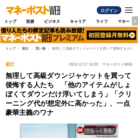
ログイン
トップ
投資
ビジネス
キャリア
ライフ
マネー
トップ
家計
買い物
無理して高級ダウンジャケットを買って後悔する人たち
家計
2024.12.17 16:00
マネーポストWEB
無理して高級ダウンジャケットを買って
後悔する人たち 「他のアイテムがしょ
ぼくてダウンだけ浮いてしまう」「クリ
ーニング代が想定外に高かった」、一点
豪華主義のワナ
もっと見る
arrow_forward_ios