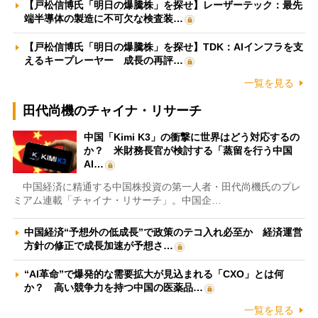
【戸松信博氏「明日の爆騰株」を探せ】レーザーテック：最先
端半導体の製造に不可欠な検査装…
【戸松信博氏「明日の爆騰株」を探せ】TDK：AIインフラを支
えるキープレーヤー 成長の再評…
一覧を見る
田代尚機のチャイナ・リサーチ
中国「Kimi K3」の衝撃に世界はどう対応するの
か？ 米財務長官が検討する「蒸留を行う中国
AI…
中国経済に精通する中国株投資の第一人者・田代尚機氏のプレ
ミアム連載「チャイナ・リサーチ」。中国企…
中国経済“予想外の低成長”で政策のテコ入れ必至か 経済運営
方針の修正で成長加速が予想さ…
“AI革命”で爆発的な需要拡大が見込まれる「CXO」とは何
か？ 高い競争力を持つ中国の医薬品…
一覧を見る