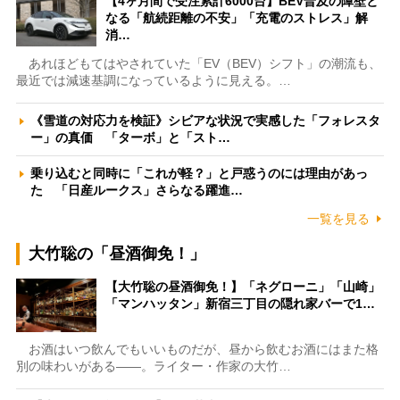
【4ヶ月間で受注累計6000台】BEV普及の障壁と
なる「航続距離の不安」「充電のストレス」解
消…
あれほどもてはやされていた「EV（BEV）シフト」の潮流も、
最近では減速基調になっているように見える。…
《雪道の対応力を検証》シビアな状況で実感した「フォレスタ
ー」の真価 「ターボ」と「スト…
乗り込むと同時に「これが軽？」と戸惑うのには理由があっ
た 「日産ルークス」さらなる躍進…
一覧を見る
大竹聡の「昼酒御免！」
【大竹聡の昼酒御免！】「ネグローニ」「山崎」
「マンハッタン」新宿三丁目の隠れ家バーで1…
お酒はいつ飲んでもいいものだが、昼から飲むお酒にはまた格
別の味わいがある――。ライター・作家の大竹…