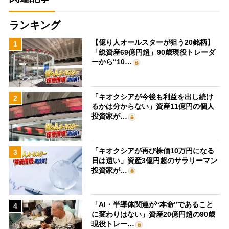
ランキング
【億り人オールスターが狙う20銘柄】
1
「総資産69億円超」90歳現役トレーダ
ーから“10…
「キオクシアが今後も利益を出し続け
2
るかは分からない」資産11億円の個人
投資家が…
「キオクシアが再び株価10万円になる
3
日は遠い」資産3億円超のサラリーマン
投資家が…
「AI・半導体関連が“本命”であること
4
に変わりはない」資産20億円超の90歳
現役トレー…