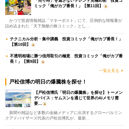
「売り時」を逃さないトレンド見極め術 投資コ
ミック「俺がカブ番長！」【第11回】
かつて投資情報雑誌「マネーポスト」にて、圧倒的な情報量が
詰め込まれた「天下無敵の株コミック」とし…
テクニカル分析・集中講義 投資コミック「俺がカブ番長！」
【第10回】
不透明相場に勝つ信用取引の極意 投資コミック「俺がカブ番
長！」【第9回】
一覧を見る
戸松信博の明日の爆騰株を探せ！
【戸松信博氏「明日の爆騰株」を探せ】トーメン
デバイス：サムスンを通じて世界のAIメモリ需
要…
新聞や雑誌など多数の金融メディアに出演するグローバルリン
クアドバイザーズ代表の戸松信博氏が、最新…