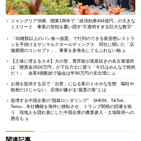
ジャングリア沖縄、開業1周年で「経済効果494億円」の大きな
ミスリード 事業の苦戦を覆い隠す“不透明すぎる巨大な数字”
「30種類以上のパン食べ放題」で行列のできる新形態レストラ
ンを手掛けるサンマルクホールディングス 同社に聞いた「店
舗展開のコンセプト」、事業を多角化してもぶれない軸
【土俵に埋まるカネ】大の里、豊昇龍が黒星続きの名古屋場所
は「懸賞金2826万円」が下位力士に渡り「今日はみんなで焼肉
だ！」 金星4個配給で協会は年96万円の支出増に
お酒を提供する店で「出禁」になる客のトホホな生態 嘔吐や
粗相だけじゃない、店側が嫌がる“最悪の客”とは
急増する中国企業の“国籍ロンダリング” SHEIN、TikTok、
Temu…本社機能を海外に移転させ、トランプ関税の回避を狙
う 現地人を隠れ蓑にした中国企業の農業参入・土地取得への
懸念も
関連記事