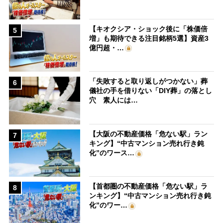
【キオクシア・ショック後に「株価倍
5
増」も期待できる注目銘柄5選】資産3
億円超・…
「失敗すると取り返しがつかない」葬
6
儀社の手を借りない「DIY葬」の落とし
穴 素人には…
【大阪の不動産価格「危ない駅」ラン
7
キング】“中古マンション売れ行き鈍
化”のワース…
【首都圏の不動産価格「危ない駅」ラ
8
ンキング】“中古マンション売れ行き鈍
化”のワー…