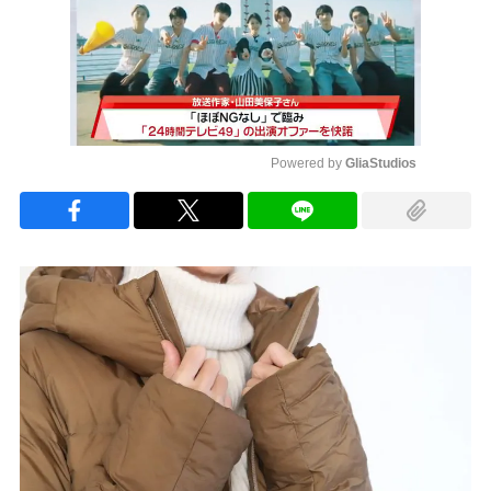
Powered by 
GliaStudios
Mute