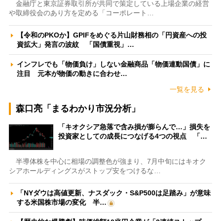
金融庁と東京証券取引所が共同で策定している上場企業の経営
や取締役会のあり方を定める「コーポレート…
【令和のPKOか】GPIFをめぐる片山財務相の「円資産への投
資拡大」発言の波紋 「国債重視」…
インフレでも「物価負け」しない金融商品「物価連動国債」に
注目 元本が物価の動きに合わせ…
一覧を見る
森口亮「まるわかり市況分析」
「キオクシア急落で含み損が膨らんで…」損失を
投資家としての成長につなげる4つの視点 「…
半導体株を中心に相場の調整色が強まり、7月中旬にはキオク
シアホールディングスがストップ安をつけるな…
「NYダウは高値更新、ナスダック・S&P500は足踏み」が意味
する米国株市場の変化 半…