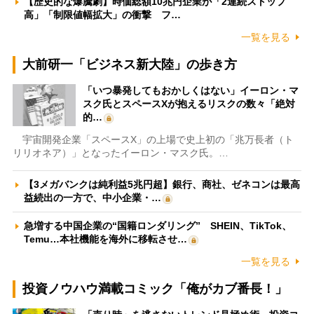
【歴史的な爆騰劇】時価総額10兆円企業が「2連続ストップ
高」「制限値幅拡大」の衝撃 フ…
一覧を見る
大前研一「ビジネス新大陸」の歩き方
「いつ暴発してもおかしくはない」イーロン・マ
スク氏とスペースXが抱えるリスクの数々「絶対
的…
宇宙開発企業「スペースX」の上場で史上初の「兆万長者（ト
リリオネア）」となったイーロン・マスク氏。…
【3メガバンクは純利益5兆円超】銀行、商社、ゼネコンは最高
益続出の一方で、中小企業・…
急増する中国企業の“国籍ロンダリング” SHEIN、TikTok、
Temu…本社機能を海外に移転させ…
一覧を見る
投資ノウハウ満載コミック「俺がカブ番長！」