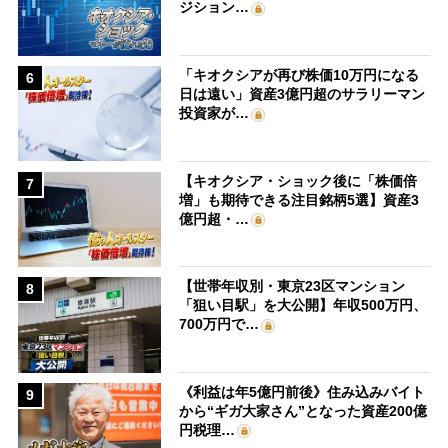
ジション…
「キオクシアが再び株価10万円になる
6
日は遠い」資産3億円超のサラリーマン
投資家が…
【キオクシア・ショック後に「株価倍
7
増」も期待できる注目銘柄5選】資産3
億円超・…
【世帯年収別・東京23区マンション
8
「狙い目駅」を大公開】年収500万円、
700万円で…
《利益は年5億円前後》住み込みバイト
9
から“ギガ大家さん”となった資産200億
円税理…