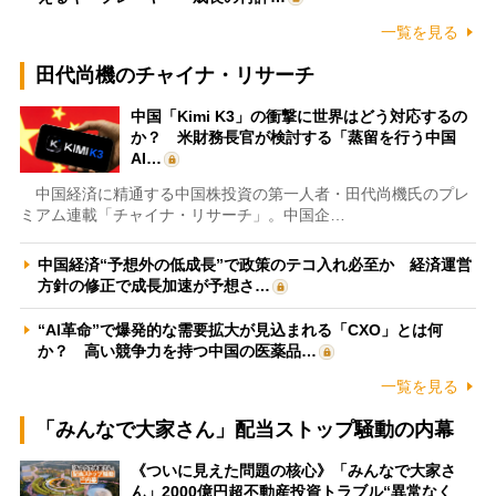
一覧を見る
田代尚機のチャイナ・リサーチ
中国「Kimi K3」の衝撃に世界はどう対応するの
か？ 米財務長官が検討する「蒸留を行う中国
AI…
中国経済に精通する中国株投資の第一人者・田代尚機氏のプレ
ミアム連載「チャイナ・リサーチ」。中国企…
中国経済“予想外の低成長”で政策のテコ入れ必至か 経済運営
方針の修正で成長加速が予想さ…
“AI革命”で爆発的な需要拡大が見込まれる「CXO」とは何
か？ 高い競争力を持つ中国の医薬品…
一覧を見る
「みんなで大家さん」配当ストップ騒動の内幕
《ついに見えた問題の核心》「みんなで大家さ
ん」2000億円超不動産投資トラブル“異常なく