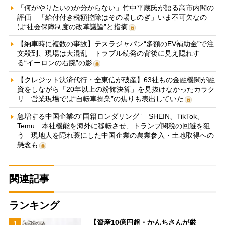
「何がやりたいのか分からない」竹中平蔵氏が語る高市内閣の
評価 「給付付き税額控除はその場しのぎ」いま不可欠なの
は“社会保障制度の改革議論”と指摘
【納車時に複数の事故】テスラジャパン“多額のEV補助金”で注
文殺到、現場は大混乱 トラブル続発の背後に見え隠れす
る“イーロンの右腕”の影
【クレジット決済代行・全東信が破産】63社もの金融機関が融
資をしながら「20年以上の粉飾決算」を見抜けなかったカラク
リ 営業現場では“自転車操業”の焦りも表出していた
急増する中国企業の“国籍ロンダリング” SHEIN、TikTok、
Temu…本社機能を海外に移転させ、トランプ関税の回避を狙
う 現地人を隠れ蓑にした中国企業の農業参入・土地取得への
懸念も
関連記事
ランキング
【資産10億円超・かんちさんが厳
1