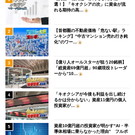
選！】「キオクシアの次」に資金が流
れる期待の高…
【首都圏の不動産価格「危ない駅」ラ
2
ンキング】“中古マンション売れ行き鈍
化”のワー…
【億り人オールスターが狙う20銘柄】
3
「総資産69億円超」90歳現役トレーダ
ーから“10…
「キオクシアが今後も利益を出し続け
4
るかは分からない」資産11億円の個人
投資家が…
資産10億円超の投資家が明かす“AI・半
5
導体相場に乗らなかった理由” フルポ