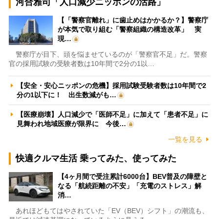
河合雅司「人口減少ニッポンの活路」
【「警察官離れ」に歯止めはかかるか？】警察庁
が本気で取り組む「警察組織の構造改革」 実
現…
警察庁が目下、頭を悩ませているのが「警察官不足」だ。警察
官の採用試験の受験者数は10年間で2分の1以…
【安全・安心ニッポンの危機】採用試験受験者数は10年間で2
分の1以下に！ 出生数減がも…
【医療崩壊】人口減少で「医師不足」に加えて「患者不足」に
見舞われ地域医療が限界に 今後…
一覧を見る
快適クルマ生活 乗ってみた、使ってみた
【4ヶ月間で受注累計6000台】BEV普及の障壁と
なる「航続距離の不安」「充電のストレス」解
消…
あれほどもてはやされていた「EV（BEV）シフト」の潮流も、