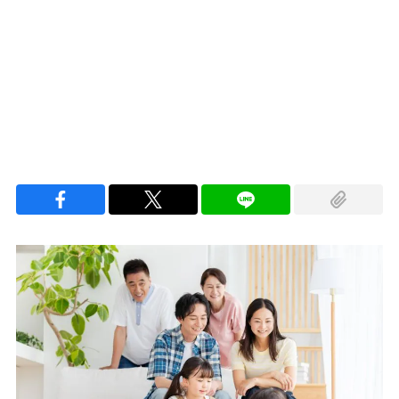
Loaded
:
100.00%
/
Unmute