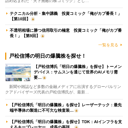
詰め込まれた「天下無敵の株コミック」とし…
テクニカル分析・集中講義 投資コミック「俺がカブ番長！」
【第10回】
不透明相場に勝つ信用取引の極意 投資コミック「俺がカブ番
長！」【第9回】
一覧を見る
戸松信博の明日の爆騰株を探せ！
【戸松信博氏「明日の爆騰株」を探せ】トーメン
デバイス：サムスンを通じて世界のAIメモリ需
要…
新聞や雑誌など多数の金融メディアに出演するグローバルリン
クアドバイザーズ代表の戸松信博氏が、最新…
【戸松信博氏「明日の爆騰株」を探せ】レーザーテック：最先
端半導体の製造に不可欠な検査装…
【戸松信博氏「明日の爆騰株」を探せ】TDK：AIインフラを支
えるキープレーヤー 成長の再評…