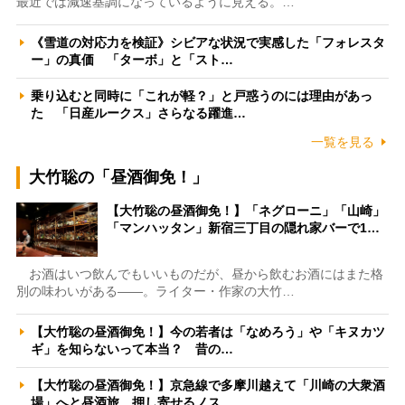
最近では減速基調になっているように見える。…
《雪道の対応力を検証》シビアな状況で実感した「フォレスタ
ー」の真価 「ターボ」と「スト…
乗り込むと同時に「これが軽？」と戸惑うのには理由があっ
た 「日産ルークス」さらなる躍進…
一覧を見る
大竹聡の「昼酒御免！」
【大竹聡の昼酒御免！】「ネグローニ」「山崎」
「マンハッタン」新宿三丁目の隠れ家バーで1…
お酒はいつ飲んでもいいものだが、昼から飲むお酒にはまた格
別の味わいがある――。ライター・作家の大竹…
【大竹聡の昼酒御免！】今の若者は「なめろう」や「キヌカツ
ギ」を知らないって本当？ 昔の…
【大竹聡の昼酒御免！】京急線で多摩川越えて「川崎の大衆酒
場」へと昼酒旅 押し寄せるノス…