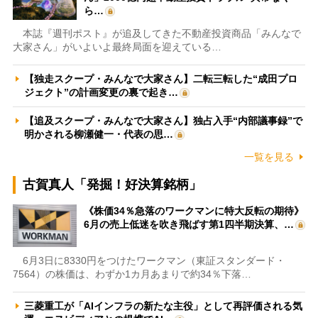
ら…
本誌『週刊ポスト』が追及してきた不動産投資商品「みんなで
大家さん」がいよいよ最終局面を迎えている…
【独走スクープ・みんなで大家さん】二転三転した“成田プロ
ジェクト”の計画変更の裏で起き…
【追及スクープ・みんなで大家さん】独占入手“内部議事録”で
明かされる柳瀬健一・代表の思…
一覧を見る
古賀真人「発掘！好決算銘柄」
《株価34％急落のワークマンに特大反転の期待》
6月の売上低迷を吹き飛ばす第1四半期決算、…
6月3日に8330円をつけたワークマン（東証スタンダード・
7564）の株価は、わずか1カ月あまりで約34％下落…
三菱重工が「AIインフラの新たな主役」として再評価される気