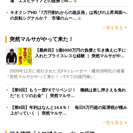
運 エヌビディアとの提携でAI…
キオクシアHD「7万円割れからの急反発」は再びの上昇局面へ
の反転シグナルか？ 市場のムー…
一覧を見る
突然マルサがやって来た！
【最終回】1億6000万円の負債と引き換えに手に
入れたプライスレスな経験 ｜ 突然マルサがや…
2009年12月に発行された元FXトレーダー・磯貝清明氏の著書
『突然マルサがやって来た！～FXで10億円稼い…
【第9回】もう一度FXでリベンジ！ 種銭は差し押さえを免れ
た”ヒミツのお金” ｜ 突然マルサ…
【第8回】年利はなんと14.6％！ 毎日5万円超の延滞税が積み
上がっていく ｜ 突然マルサ…
一覧を見る