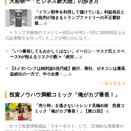
大前研一「ビジネス新大陸」の歩き方
「イラン戦争を利用して儲けている」利益相反と
の批判が強まるトランプファミリーの不正蓄財
疑…
トランプ大統領のファミリー信託が今年1～3月に3000回以上も
の証券取引を行っていたことが明らかになり…
「いつ暴発してもおかしくはない」イーロン・マスク氏とスペ
ースXが抱えるリスクの数々「絶対…
【3メガバンクは純利益5兆円超】銀行、商社、ゼネコンは最高
益続出の一方で、中小企業・…
一覧を見る
投資ノウハウ満載コミック「俺がカブ番長！」
「売り時」を逃さないトレンド見極め術 投資コ
ミック「俺がカブ番長！」【第11回】
かつて投資情報雑誌「マネーポスト」にて、圧倒的な情報量が