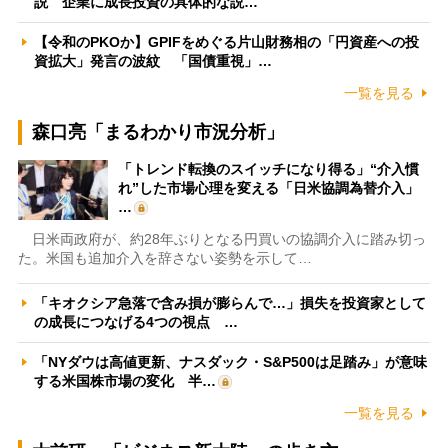
説 企業に成長投資の具体的な説…
【令和のPKOか】GPIFをめぐる片山財務相の「円資産への投
資拡大」発言の波紋 「国債重視」…
一覧を見る
森口亮「まるわかり市況分析」
「トレンド転換のスイッチになり得る」“介入慣
れ”した市場心理を変える「日米協調為替介入」
…
日米両政府が、約28年ぶりとなる円買いの協調介入に踏み切っ
た。米国も追加介入を辞さない姿勢を示して…
「キオクシア急落で含み損が膨らんで…」損失を投資家として
の成長につなげる4つの視点 …
「NYダウは高値更新、ナスダック・S&P500は足踏み」が意味
する米国株市場の変化 半…
一覧を見る