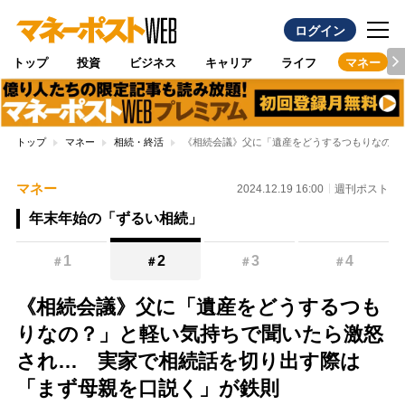
ログイン
トップ
投資
ビジネス
キャリア
ライフ
マネー
トップ
マネー
相続・終活
《相続会議》父に「遺産をどうするつもりなの？
マネー
2024.12.19 16:00
週刊ポスト
年末年始の「ずるい相続」
1
2
3
4
＃
＃
＃
＃
《相続会議》父に「遺産をどうするつも
りなの？」と軽い気持ちで聞いたら激怒
され… 実家で相続話を切り出す際は
「まず母親を口説く」が鉄則