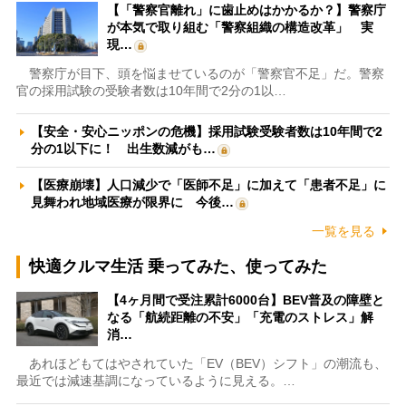
【「警察官離れ」に歯止めはかかるか？】警察庁
が本気で取り組む「警察組織の構造改革」 実
現…
警察庁が目下、頭を悩ませているのが「警察官不足」だ。警察
官の採用試験の受験者数は10年間で2分の1以…
【安全・安心ニッポンの危機】採用試験受験者数は10年間で2
分の1以下に！ 出生数減がも…
【医療崩壊】人口減少で「医師不足」に加えて「患者不足」に
見舞われ地域医療が限界に 今後…
一覧を見る
快適クルマ生活 乗ってみた、使ってみた
【4ヶ月間で受注累計6000台】BEV普及の障壁と
なる「航続距離の不安」「充電のストレス」解
消…
あれほどもてはやされていた「EV（BEV）シフト」の潮流も、
最近では減速基調になっているように見える。…