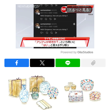
もっと見る
arrow_forward_ios
Powered by 
GliaStudios
Mute