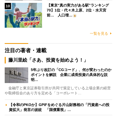
【東京“真の実力がある駅”ランキング
10
70】1位・代々木上原、2位・水天宮
前… 人口増…
一覧を見る
注目の著者・連載
藤川里絵「さあ、投資を始めよう！」
5年ぶり改訂の「CGコード」、何が変わったのか
ポイントを解説 企業に成長投資の具体的な説
明…
金融庁と東京証券取引所が共同で策定している上場企業の経営
や取締役会のあり方を定める「コーポレート…
【令和のPKOか】GPIFをめぐる片山財務相の「円資産への投
資拡大」発言の波紋 「国債重視」…