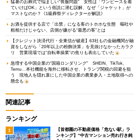
猛暑のお葬式で悩ましい“喪服問題” 女性は「ワンピースを着
ていけばOK」という俗説に潜む誤解、なぜ「ジャケット」が
マストなのか？《1級葬祭ディレクターが解説》
お酒を提供する店で「出禁」になる客のトホホな生態 嘔吐や
粗相だけじゃない、店側が嫌がる“最悪の客”とは
【クレジット決済代行・全東信が破産】63社もの金融機関が融
資をしながら「20年以上の粉飾決算」を見抜けなかったカラク
リ 営業現場では“自転車操業”の焦りも表出していた
急増する中国企業の“国籍ロンダリング” SHEIN、TikTok、
Temu…本社機能を海外に移転させ、トランプ関税の回避を狙
う 現地人を隠れ蓑にした中国企業の農業参入・土地取得への
懸念も
関連記事
ランキング
【首都圏の不動産価格「危ない駅」ラ
1
ンキング】“中古マンション売れ行き鈍