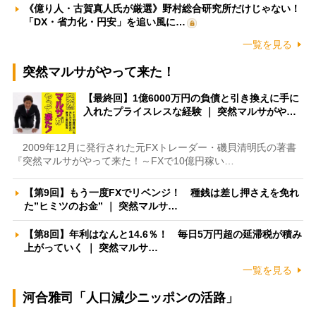
《億り人・古賀真人氏が厳選》野村総合研究所だけじゃない！
「DX・省力化・円安」を追い風に…
一覧を見る
突然マルサがやって来た！
【最終回】1億6000万円の負債と引き換えに手に
入れたプライスレスな経験 ｜ 突然マルサがや…
2009年12月に発行された元FXトレーダー・磯貝清明氏の著書
『突然マルサがやって来た！～FXで10億円稼い…
【第9回】もう一度FXでリベンジ！ 種銭は差し押さえを免れ
た”ヒミツのお金” ｜ 突然マルサ…
【第8回】年利はなんと14.6％！ 毎日5万円超の延滞税が積み
上がっていく ｜ 突然マルサ…
一覧を見る
河合雅司「人口減少ニッポンの活路」