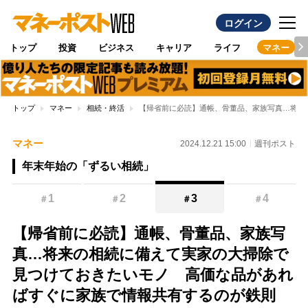
ログイン
トップ
投資
ビジネス
キャリア
ライフ
マネー
トップ
マネー
相続・終活
【帰省前に必読】通帳、骨董品、家族写真…将来
マネー
2024.12.21 15:00
週刊ポスト
年末年始の「ずるい相続」
1
2
3
4
＃
＃
＃
＃
【帰省前に必読】通帳、骨董品、家族写
真…将来の相続に備えて実家の大掃除で
見つけておきたいモノ 高価な品があれ
ばすぐに家族で情報共有するのが鉄則