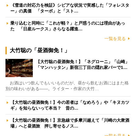
《雪道の対応力を検証》シビアな状況で実感した「フォレスタ
ー」の真価 「ターボ」と「スト…
乗り込むと同時に「これが軽？」と戸惑うのには理由があっ
た 「日産ルークス」さらなる躍進…
一覧を見る
大竹聡の「昼酒御免！」
【大竹聡の昼酒御免！】「ネグローニ」「山崎」
「マンハッタン」新宿三丁目の隠れ家バーで1…
お酒はいつ飲んでもいいものだが、昼から飲むお酒にはまた格
別の味わいがある――。ライター・作家の大竹…
【大竹聡の昼酒御免！】今の若者は「なめろう」や「キヌカツ
ギ」を知らないって本当？ 昔の…
【大竹聡の昼酒御免！】京急線で多摩川越えて「川崎の大衆酒
場」へと昼酒旅 押し寄せるノス…
一覧を見る