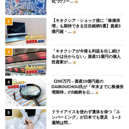
化”のワー…
【キオクシア・ショック後に「株価倍
2
増」も期待できる注目銘柄5選】資産3
億円超・…
「キオクシアが今後も利益を出し続け
3
るかは分からない」資産11億円の個人
投資家が…
《200万円→資産10億円超の
4
DAIBOUCHOU氏が「年末までに株価倍
増期待」の5銘柄を公…
ドライアイスを使わず遺体を保つ「エ
5
ンバーミング」が日本でも普及 1～2
週間は問…