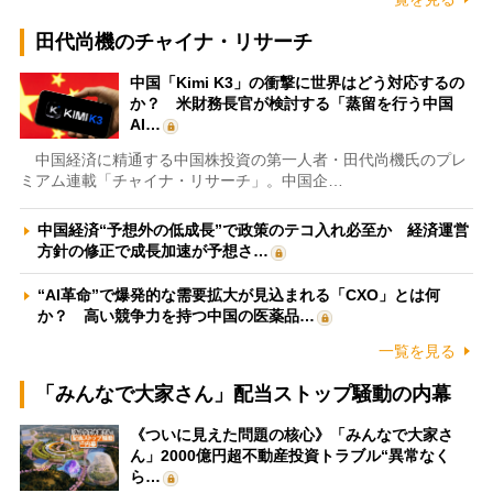
田代尚機のチャイナ・リサーチ
中国「Kimi K3」の衝撃に世界はどう対応するの
か？ 米財務長官が検討する「蒸留を行う中国
AI…
中国経済に精通する中国株投資の第一人者・田代尚機氏のプレ
ミアム連載「チャイナ・リサーチ」。中国企…
中国経済“予想外の低成長”で政策のテコ入れ必至か 経済運営
方針の修正で成長加速が予想さ…
“AI革命”で爆発的な需要拡大が見込まれる「CXO」とは何
か？ 高い競争力を持つ中国の医薬品…
一覧を見る
「みんなで大家さん」配当ストップ騒動の内幕
《ついに見えた問題の核心》「みんなで大家さ
ん」2000億円超不動産投資トラブル“異常なく
ら…