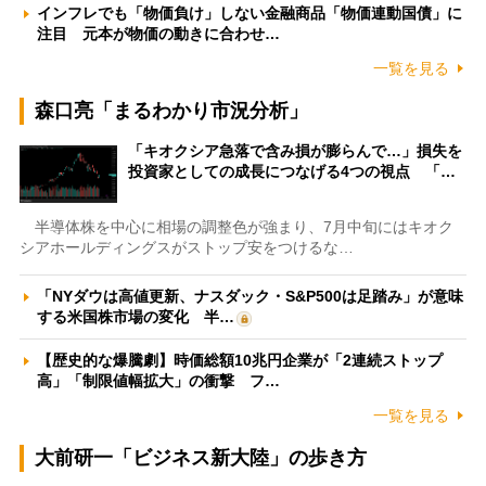
インフレでも「物価負け」しない金融商品「物価連動国債」に
注目 元本が物価の動きに合わせ…
一覧を見る
森口亮「まるわかり市況分析」
「キオクシア急落で含み損が膨らんで…」損失を
投資家としての成長につなげる4つの視点 「…
半導体株を中心に相場の調整色が強まり、7月中旬にはキオク
シアホールディングスがストップ安をつけるな…
「NYダウは高値更新、ナスダック・S&P500は足踏み」が意味
する米国株市場の変化 半…
【歴史的な爆騰劇】時価総額10兆円企業が「2連続ストップ
高」「制限値幅拡大」の衝撃 フ…
一覧を見る
大前研一「ビジネス新大陸」の歩き方