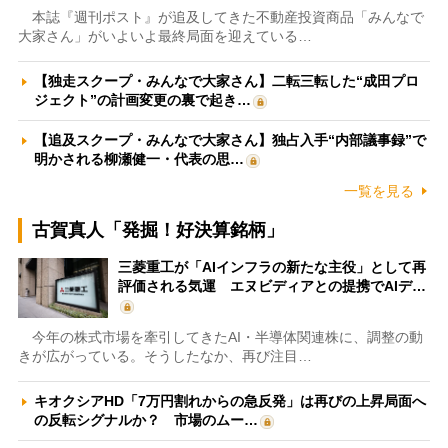
本誌『週刊ポスト』が追及してきた不動産投資商品「みんなで
大家さん」がいよいよ最終局面を迎えている…
【独走スクープ・みんなで大家さん】二転三転した“成田プロ
ジェクト”の計画変更の裏で起き…
【追及スクープ・みんなで大家さん】独占入手“内部議事録”で
明かされる柳瀬健一・代表の思…
一覧を見る
古賀真人「発掘！好決算銘柄」
三菱重工が「AIインフラの新たな主役」として再
評価される気運 エヌビディアとの提携でAIデ…
今年の株式市場を牽引してきたAI・半導体関連株に、調整の動
きが広がっている。そうしたなか、再び注目…
キオクシアHD「7万円割れからの急反発」は再びの上昇局面へ
の反転シグナルか？ 市場のムー…