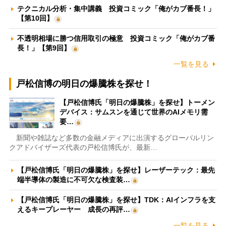
テクニカル分析・集中講義 投資コミック「俺がカブ番長！」
【第10回】
不透明相場に勝つ信用取引の極意 投資コミック「俺がカブ番
長！」【第9回】
一覧を見る
戸松信博の明日の爆騰株を探せ！
【戸松信博氏「明日の爆騰株」を探せ】トーメン
デバイス：サムスンを通じて世界のAIメモリ需
要…
新聞や雑誌など多数の金融メディアに出演するグローバルリン
クアドバイザーズ代表の戸松信博氏が、最新…
【戸松信博氏「明日の爆騰株」を探せ】レーザーテック：最先
端半導体の製造に不可欠な検査装…
【戸松信博氏「明日の爆騰株」を探せ】TDK：AIインフラを支
えるキープレーヤー 成長の再評…
一覧を見る