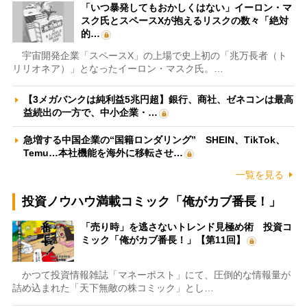
「いつ暴発してもおかしくはない」イーロン・マ
スク氏とスペースXが抱えるリスクの数々「絶対
的…
宇宙開発企業「スペースX」の上場で史上初の「兆万長者（ト
リリオネア）」となったイーロン・マスク氏。…
【3メガバンクは純利益5兆円超】銀行、商社、ゼネコンは最高
益続出の一方で、中小企業・…
急増する中国企業の“国籍ロンダリング” SHEIN、TikTok、
Temu…本社機能を海外に移転させ…
一覧を見る
投資ノウハウ満載コミック「俺がカブ番長！」
「売り時」を逃さないトレンド見極め術 投資コ
ミック「俺がカブ番長！」【第11回】
かつて投資情報雑誌「マネーポスト」にて、圧倒的な情報量が
詰め込まれた「天下無敵の株コミック」とし…