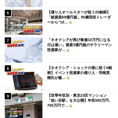
【億り人オールスターが狙う20銘柄】
6
「総資産69億円超」90歳現役トレーダ
ーから“10…
「キオクシアが再び株価10万円になる
7
日は遠い」資産3億円超のサラリーマン
投資家が…
【キオクシア・ショックの後に狙う5銘
8
柄】イベント投資家の億り人・羽根英
樹氏が厳…
【世帯年収別・東京23区マンション
9
「狙い目駅」を大公開】年収500万円、
700万円で…