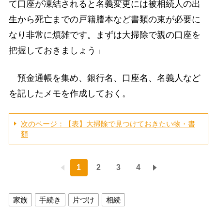
て口座が凍結されると名義変更には被相続人の出
生から死亡までの戸籍謄本など書類の束が必要に
なり非常に煩雑です。まずは大掃除で親の口座を
把握しておきましょう」
預金通帳を集め、銀行名、口座名、名義人など
を記したメモを作成しておく。
次のページ：【表】大掃除で見つけておきたい物・書
類
1
2
3
4
家族
手続き
片づけ
相続