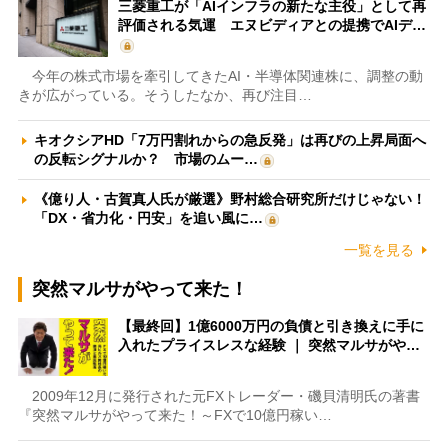
三菱重工が「AIインフラの新たな主役」として再
評価される気運 エヌビディアとの提携でAIデ…
今年の株式市場を牽引してきたAI・半導体関連株に、調整の動
きが広がっている。そうしたなか、再び注目…
キオクシアHD「7万円割れからの急反発」は再びの上昇局面へ
の反転シグナルか？ 市場のムー…
《億り人・古賀真人氏が厳選》野村総合研究所だけじゃない！
「DX・省力化・円安」を追い風に…
一覧を見る
突然マルサがやって来た！
【最終回】1億6000万円の負債と引き換えに手に
入れたプライスレスな経験 ｜ 突然マルサがや…
2009年12月に発行された元FXトレーダー・磯貝清明氏の著書
『突然マルサがやって来た！～FXで10億円稼い…