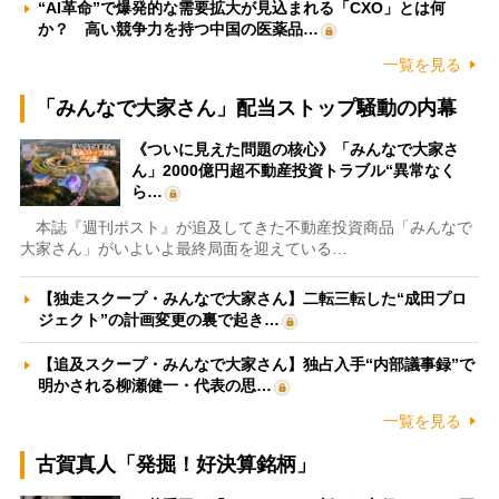
“AI革命”で爆発的な需要拡大が見込まれる「CXO」とは何
か？ 高い競争力を持つ中国の医薬品…
一覧を見る
「みんなで大家さん」配当ストップ騒動の内幕
《ついに見えた問題の核心》「みんなで大家さ
ん」2000億円超不動産投資トラブル“異常なく
ら…
本誌『週刊ポスト』が追及してきた不動産投資商品「みんなで
大家さん」がいよいよ最終局面を迎えている…
【独走スクープ・みんなで大家さん】二転三転した“成田プロ
ジェクト”の計画変更の裏で起き…
【追及スクープ・みんなで大家さん】独占入手“内部議事録”で
明かされる柳瀬健一・代表の思…
一覧を見る
古賀真人「発掘！好決算銘柄」