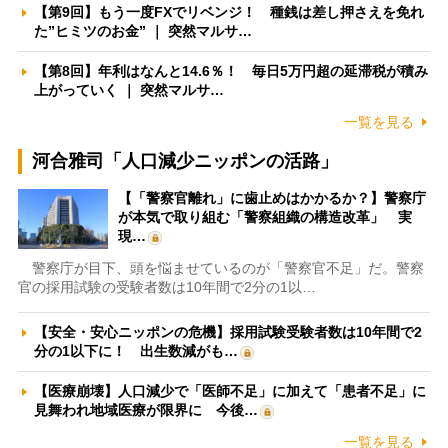
【第9回】もう一度FXでリベンジ！ 種銭は差し押さえを免れ
た”ヒミツのお金” ｜ 突然マルサ…
【第8回】年利はなんと14.6％！ 毎日5万円超の延滞税が積み
上がっていく ｜ 突然マルサ…
一覧を見る
河合雅司「人口減少ニッポンの活路」
【「警察官離れ」に歯止めはかかるか？】警察庁
が本気で取り組む「警察組織の構造改革」 実
現…
警察庁が目下、頭を悩ませているのが「警察官不足」だ。警察
官の採用試験の受験者数は10年間で2分の1以…
【安全・安心ニッポンの危機】採用試験受験者数は10年間で2
分の1以下に！ 出生数減がも…
【医療崩壊】人口減少で「医師不足」に加えて「患者不足」に
見舞われ地域医療が限界に 今後…
一覧を見る