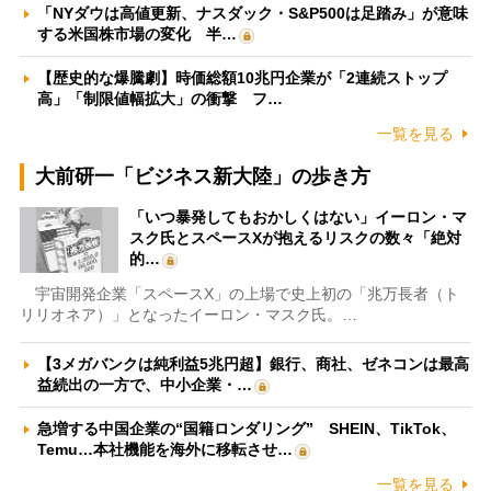
「NYダウは高値更新、ナスダック・S&P500は足踏み」が意味
する米国株市場の変化 半…
【歴史的な爆騰劇】時価総額10兆円企業が「2連続ストップ
高」「制限値幅拡大」の衝撃 フ…
一覧を見る
大前研一「ビジネス新大陸」の歩き方
「いつ暴発してもおかしくはない」イーロン・マ
スク氏とスペースXが抱えるリスクの数々「絶対
的…
宇宙開発企業「スペースX」の上場で史上初の「兆万長者（ト
リリオネア）」となったイーロン・マスク氏。…
【3メガバンクは純利益5兆円超】銀行、商社、ゼネコンは最高
益続出の一方で、中小企業・…
急増する中国企業の“国籍ロンダリング” SHEIN、TikTok、
Temu…本社機能を海外に移転させ…
一覧を見る