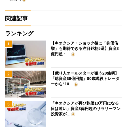
関連記事
ランキング
【キオクシア・ショック後に「株価倍
1
増」も期待できる注目銘柄5選】資産3
億円超・…
【億り人オールスターが狙う20銘柄】
2
「総資産69億円超」90歳現役トレーダ
ーから“10…
「キオクシアが再び株価10万円になる
3
日は遠い」資産3億円超のサラリーマン
投資家が…