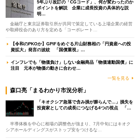
5年ぶり改訂の「CGコード」、何が変わったのか
ポイントを解説 企業に成長投資の具体的な説
明…
金融庁と東京証券取引所が共同で策定している上場企業の経営
や取締役会のあり方を定める「コーポレート…
【令和のPKOか】GPIFをめぐる片山財務相の「円資産への投
資拡大」発言の波紋 「国債重視」…
インフレでも「物価負け」しない金融商品「物価連動国債」に
注目 元本が物価の動きに合わせ…
一覧を見る
森口亮「まるわかり市況分析」
「キオクシア急落で含み損が膨らんで…」損失を
投資家としての成長につなげる4つの視点 「…
半導体株を中心に相場の調整色が強まり、7月中旬にはキオク
シアホールディングスがストップ安をつけるな…