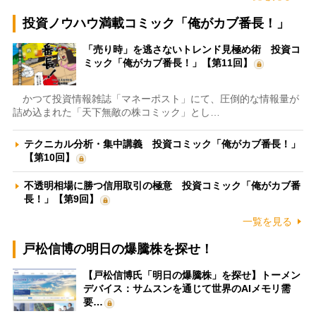
投資ノウハウ満載コミック「俺がカブ番長！」
「売り時」を逃さないトレンド見極め術 投資コ
ミック「俺がカブ番長！」【第11回】
かつて投資情報雑誌「マネーポスト」にて、圧倒的な情報量が
詰め込まれた「天下無敵の株コミック」とし…
テクニカル分析・集中講義 投資コミック「俺がカブ番長！」
【第10回】
不透明相場に勝つ信用取引の極意 投資コミック「俺がカブ番
長！」【第9回】
一覧を見る
戸松信博の明日の爆騰株を探せ！
【戸松信博氏「明日の爆騰株」を探せ】トーメン
デバイス：サムスンを通じて世界のAIメモリ需
要…