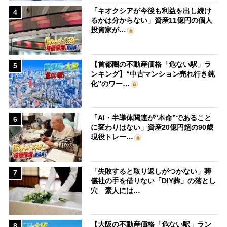
「キオクシアが今後も利益を出し続け
4
るかは分からない」資産11億円の個人
投資家が…
【首都圏の不動産価格「危ない駅」ラ
5
ンキング】“中古マンション売れ行き鈍
化”のワー…
「AI・半導体関連が“本命”であること
6
に変わりはない」資産20億円超の90歳
現役トレー…
「失敗すると取り返しがつかない」葬
7
儀社の手を借りない「DIY葬」の落とし
穴 素人には…
【大阪の不動産価格「危ない駅」ラン
8