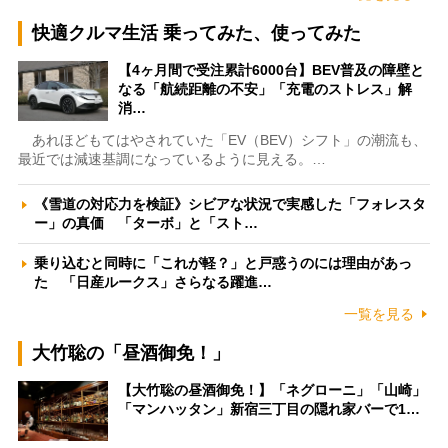
快適クルマ生活 乗ってみた、使ってみた
【4ヶ月間で受注累計6000台】BEV普及の障壁と
なる「航続距離の不安」「充電のストレス」解
消…
あれほどもてはやされていた「EV（BEV）シフト」の潮流も、
最近では減速基調になっているように見える。…
《雪道の対応力を検証》シビアな状況で実感した「フォレスタ
ー」の真価 「ターボ」と「スト…
乗り込むと同時に「これが軽？」と戸惑うのには理由があっ
た 「日産ルークス」さらなる躍進…
一覧を見る
大竹聡の「昼酒御免！」
【大竹聡の昼酒御免！】「ネグローニ」「山崎」
「マンハッタン」新宿三丁目の隠れ家バーで1…