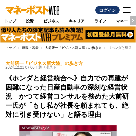
ログイン
トップ
投資
ビジネス
キャリア
ライフ
マネー
トップ
連載・著者
大前研一「ビジネス新大陸」の歩き方
《ホンダと経営統
大前研一「ビジネス新大陸」の歩き方
2024.12.21 07:00
週刊ポスト
《ホンダと経営統合へ》自力での再建が
困難になった日産自動車の深刻な経営状
況 かつて経営コンサルを務めた大前研
一氏が「もし私が社長を頼まれても、絶
対に引き受けない」と語る理由