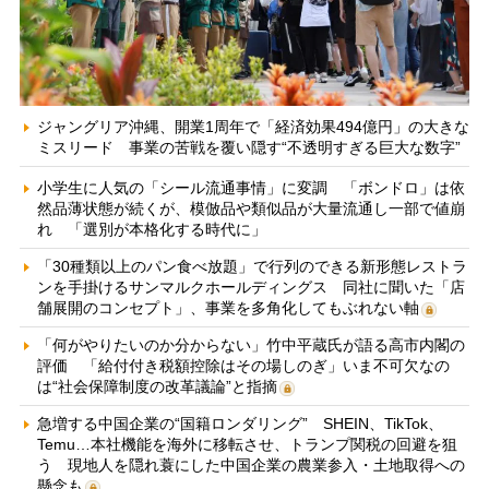
ジャングリア沖縄、開業1周年で「経済効果494億円」の大きな
ミスリード 事業の苦戦を覆い隠す“不透明すぎる巨大な数字”
小学生に人気の「シール流通事情」に変調 「ボンドロ」は依
然品薄状態が続くが、模倣品や類似品が大量流通し一部で値崩
れ 「選別が本格化する時代に」
「30種類以上のパン食べ放題」で行列のできる新形態レストラ
ンを手掛けるサンマルクホールディングス 同社に聞いた「店
舗展開のコンセプト」、事業を多角化してもぶれない軸
「何がやりたいのか分からない」竹中平蔵氏が語る高市内閣の
評価 「給付付き税額控除はその場しのぎ」いま不可欠なの
は“社会保障制度の改革議論”と指摘
急増する中国企業の“国籍ロンダリング” SHEIN、TikTok、
Temu…本社機能を海外に移転させ、トランプ関税の回避を狙
う 現地人を隠れ蓑にした中国企業の農業参入・土地取得への
懸念も