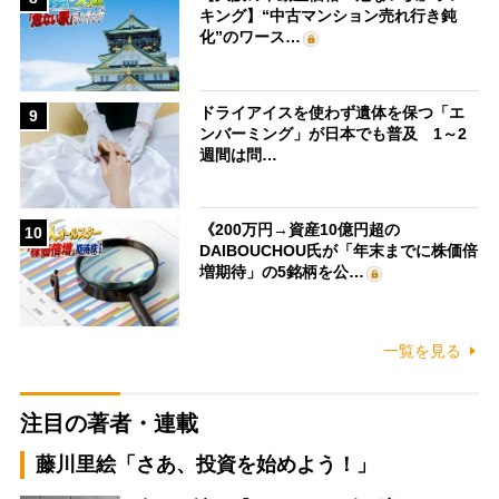
キング】“中古マンション売れ行き鈍
化”のワース…
ドライアイスを使わず遺体を保つ「エ
9
ンバーミング」が日本でも普及 1～2
週間は問…
《200万円→資産10億円超の
10
DAIBOUCHOU氏が「年末までに株価倍
増期待」の5銘柄を公…
一覧を見る
注目の著者・連載
藤川里絵「さあ、投資を始めよう！」