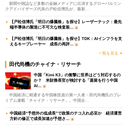
新聞や雑誌など多数の金融メディアに出演するグローバルリン
クアドバイザーズ代表の戸松信博氏が、最新…
【戸松信博氏「明日の爆騰株」を探せ】レーザーテック：最先
端半導体の製造に不可欠な検査装…
【戸松信博氏「明日の爆騰株」を探せ】TDK：AIインフラを支
えるキープレーヤー 成長の再評…
一覧を見る
田代尚機のチャイナ・リサーチ
中国「Kimi K3」の衝撃に世界はどう対応するの
か？ 米財務長官が検討する「蒸留を行う中国
AI…
中国経済に精通する中国株投資の第一人者・田代尚機氏のプレ
ミアム連載「チャイナ・リサーチ」。中国企…
中国経済“予想外の低成長”で政策のテコ入れ必至か 経済運営
方針の修正で成長加速が予想さ…