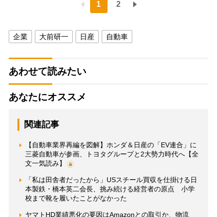
1
2
企業
大前研一
日産
自動車
あわせて読みたい
あなたにオススメ
関連記事
【自動車業界再編を図解】ホンダ＆日産の「EV連合」に
三菱自動車が参画、トヨタグループと2大勢力時代へ【全
文一気読み】
「私は田舎者だったから」USスチール買収を仕掛ける日
本製鉄・橋本英二会長、挑み続ける経営者の原点 小学
校まで靴を履いたことがなかった
ヤマトHD業績悪化の要因はAmazonとの取引か、物流