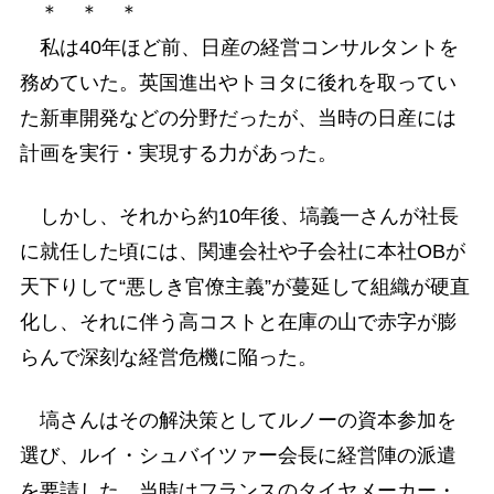
＊ ＊ ＊
私は40年ほど前、日産の経営コンサルタントを
務めていた。英国進出やトヨタに後れを取ってい
た新車開発などの分野だったが、当時の日産には
計画を実行・実現する力があった。
しかし、それから約10年後、塙義一さんが社長
に就任した頃には、関連会社や子会社に本社OBが
天下りして“悪しき官僚主義”が蔓延して組織が硬直
化し、それに伴う高コストと在庫の山で赤字が膨
らんで深刻な経営危機に陥った。
塙さんはその解決策としてルノーの資本参加を
選び、ルイ・シュバイツァー会長に経営陣の派遣
を要請した。当時はフランスのタイヤメーカー・