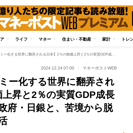
ア
ライフ
マネー
住まい・不動産
家計
トレ
【シンボルエコノミー化する世界に翻弄される日本】2％の物価上昇と2％の実質GDP成長の実現に拘泥する政府・日銀と、苦境から脱却できない国民生活
2024.12.24 07:00
マネーポストWEB
ミー化する世界に翻弄され
価上昇と2％の実質GDP成長
政府・日銀と、苦境から脱
活