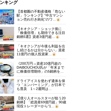
ンキング
【首都圏の不動産価格「危ない
駅」ランキング】“中古マンシ
ョン売れ行き鈍化”のワ…
【キオクシア・ショック後に
「株価倍増」も期待できる注目
銘柄5選】資産3億円超…
「キオクシアが今後も利益を出
し続けるかは分からない」資産
11億円の個人投資家…
《200万円→資産10億円超の
DAIBOUCHOU氏が「年末まで
に株価倍増期待」の5銘柄を…
ドライアイスを使わず遺体を保
つ「エンバーミング」が日本で
も普及 1～2週間は…
【億り人オールスターが狙う20
銘柄】「総資産69億円超」90歳
現役トレーダーから“1…