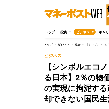
トップ
投資
ビジネス
キャリ
トップ
ビジネス
社会
ビジネス
【シンボルエコノ
る日本】2％の物
の実現に拘泥する
却できない国民生