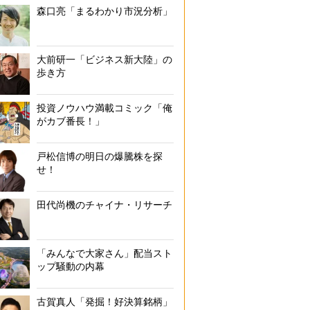
森口亮「まるわかり市況分析」
大前研一「ビジネス新大陸」の
歩き方
投資ノウハウ満載コミック「俺
がカブ番長！」
戸松信博の明日の爆騰株を探
せ！
田代尚機のチャイナ・リサーチ
「みんなで大家さん」配当スト
ップ騒動の内幕
古賀真人「発掘！好決算銘柄」