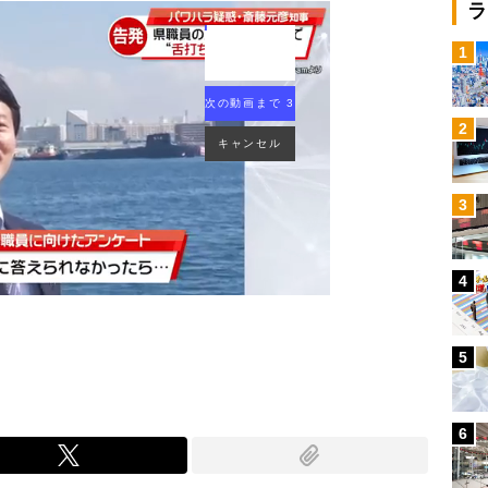
ラ
1
2
次の動画まで 2
キャンセル
3
4
5
6