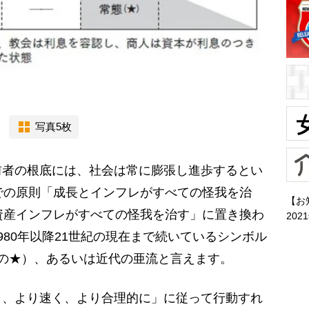
写真5枚
者の根底には、社会は常に膨張し進歩するとい
での原則「成長とインフレがすべての怪我を治
【お
資産インフレがすべての怪我を治す」に置き換わ
202
980年以降21世紀の現在まで続いているシンボル
の★）、あるいは近代の亜流と言えます。
、より速く、より合理的に」に従って行動すれ