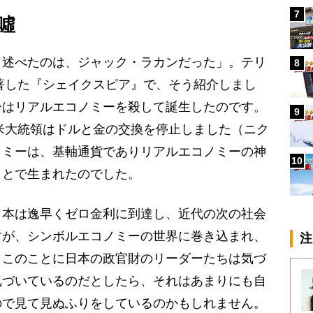
7
噓
と述べたのは、ジャック・ラカンだった」。テリ
8
に著した『シェイクスピア』で、そう紹介しまし
ーはリアルエコノミーを殺して誕生したのです。
9
ン米大統領はドルと金の交換を停止しました（ニク
ノミーは、基軸通貨でありリアルエコノミーの神
10
ことで生まれたのでした。
本は逸早くゼロ金利に到達し、近代の次の社会
すが、シンボルエコノミーの世界に巻き込まれ、
注
、このことに日本の政官財のリーダーたちは気づ
気づいているのだとしたら、それはあまりにも自
ので見て見ぬふりをしているのかもしれません。