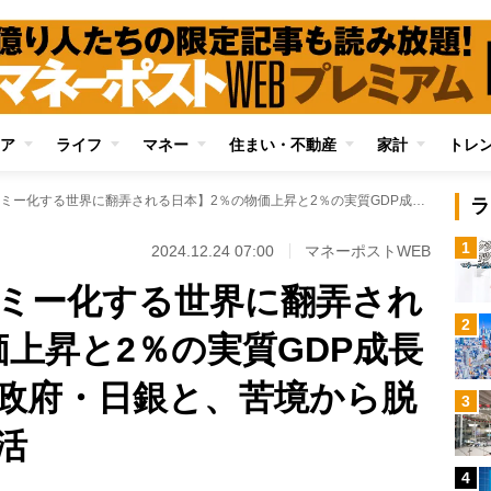
ア
ライフ
マネー
住まい・不動産
家計
トレ
【シンボルエコノミー化する世界に翻弄される日本】2％の物価上昇と2％の実質GDP成長の実現に拘泥する政府・日銀と、苦境から脱却できない国民生活
ラ
1
2024.12.24 07:00
マネーポストWEB
ミー化する世界に翻弄され
2
価上昇と2％の実質GDP成長
政府・日銀と、苦境から脱
3
活
4