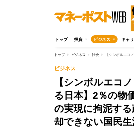
トップ
投資
ビジネス
キャリ
トップ
ビジネス
社会
ビジネス
【シンボルエコノ
る日本】2％の物
の実現に拘泥する
却できない国民生