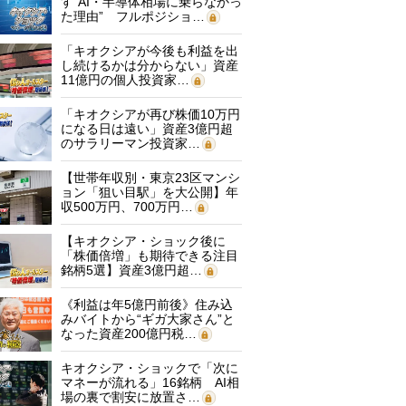
す“AI・半導体相場に乗らなかっ
た理由” フルポジショ…
「キオクシアが今後も利益を出
し続けるかは分からない」資産
11億円の個人投資家…
「キオクシアが再び株価10万円
になる日は遠い」資産3億円超
のサラリーマン投資家…
【世帯年収別・東京23区マンシ
ョン「狙い目駅」を大公開】年
収500万円、700万円…
【キオクシア・ショック後に
「株価倍増」も期待できる注目
銘柄5選】資産3億円超…
《利益は年5億円前後》住み込
みバイトから“ギガ大家さん”と
なった資産200億円税…
キオクシア・ショックで「次に
マネーが流れる」16銘柄 AI相
場の裏で割安に放置さ…