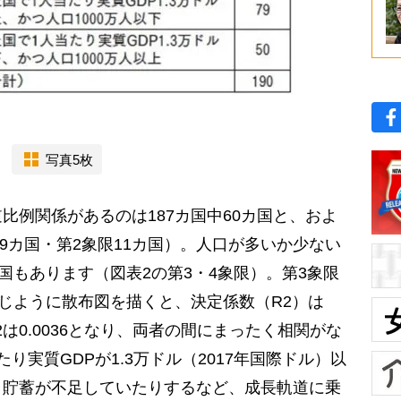
写真5枚
例関係があるのは187カ国中60カ国と、およ
49カ国・第2象限11カ国）。人口が多いか少ない
国もあります（図表2の第3・4象限）。第3象限
同じように散布図を描くと、決定係数（R2）は
R2は0.0036となり、両者の間にまったく相関がな
り実質GDPが1.3万ドル（2017年国際ドル）以
、貯蓄が不足していたりするなど、成長軌道に乗