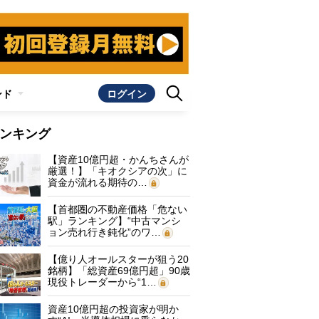
ンド
ログイン
ンキング
【資産10億円超・かんちさんが
厳選！】「キオクシアの次」に
資金が流れる期待の…
【首都圏の不動産価格「危ない
駅」ランキング】“中古マンシ
ョン売れ行き鈍化”のワ…
【億り人オールスターが狙う20
銘柄】「総資産69億円超」90歳
現役トレーダーから“1…
資産10億円超の投資家が明か