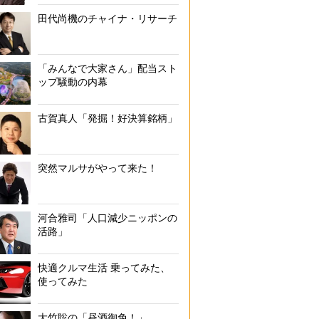
田代尚機のチャイナ・リサーチ
「みんなで大家さん」配当スト
ップ騒動の内幕
古賀真人「発掘！好決算銘柄」
突然マルサがやって来た！
河合雅司「人口減少ニッポンの
活路」
快適クルマ生活 乗ってみた、
使ってみた
大竹聡の「昼酒御免！」