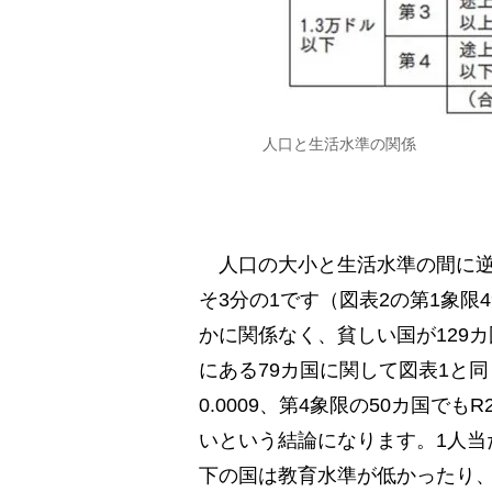
人口と生活水準の関係
人口の大小と生活水準の間に逆比
そ3分の1です（図表2の第1象限
かに関係なく、貧しい国が129カ
にある79カ国に関して図表1と
0.0009、第4象限の50カ国でも
いという結論になります。1人当た
下の国は教育水準が低かったり