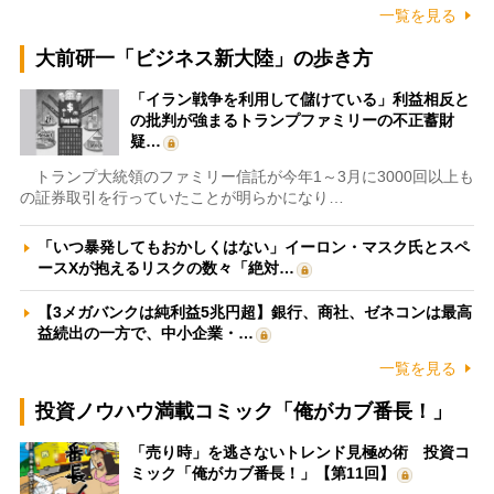
一覧を見る
大前研一「ビジネス新大陸」の歩き方
「イラン戦争を利用して儲けている」利益相反と
の批判が強まるトランプファミリーの不正蓄財
疑…
トランプ大統領のファミリー信託が今年1～3月に3000回以上も
の証券取引を行っていたことが明らかになり…
「いつ暴発してもおかしくはない」イーロン・マスク氏とスペ
ースXが抱えるリスクの数々「絶対…
【3メガバンクは純利益5兆円超】銀行、商社、ゼネコンは最高
益続出の一方で、中小企業・…
一覧を見る
投資ノウハウ満載コミック「俺がカブ番長！」
「売り時」を逃さないトレンド見極め術 投資コ
ミック「俺がカブ番長！」【第11回】