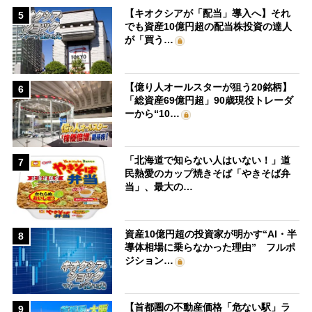
【キオクシアが「配当」導入へ】それ
5
でも資産10億円超の配当株投資の達人
が「買う…
【億り人オールスターが狙う20銘柄】
6
「総資産69億円超」90歳現役トレーダ
ーから“10…
「北海道で知らない人はいない！」道
7
民熱愛のカップ焼きそば「やきそば弁
当」、最大の…
資産10億円超の投資家が明かす“AI・半
8
導体相場に乗らなかった理由” フルポ
ジション…
【首都圏の不動産価格「危ない駅」ラ
9