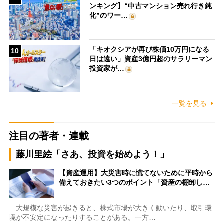
ンキング】“中古マンション売れ行き鈍
化”のワー…
「キオクシアが再び株価10万円になる
10
日は遠い」資産3億円超のサラリーマン
投資家が…
一覧を見る
注目の著者・連載
藤川里絵「さあ、投資を始めよう！」
【資産運用】大災害時に慌てないために平時から
備えておきたい3つのポイント「資産の棚卸し…
大規模な災害が起きると、株式市場が大きく動いたり、取引環
境が不安定になったりすることがある。一方…