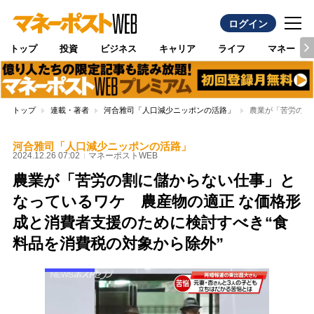
ログイン
トップ
投資
ビジネス
キャリア
ライフ
マネー
トップ
連載・著者
河合雅司「人口減少ニッポンの活路」
農業が「苦労の割
河合雅司「人口減少ニッポンの活路」
2024.12.26 07:02
マネーポストWEB
農業が「苦労の割に儲からない仕事」と
なっているワケ 農産物の適正 な価格形
成と消費者支援のために検討すべき“食
料品を消費税の対象から除外”