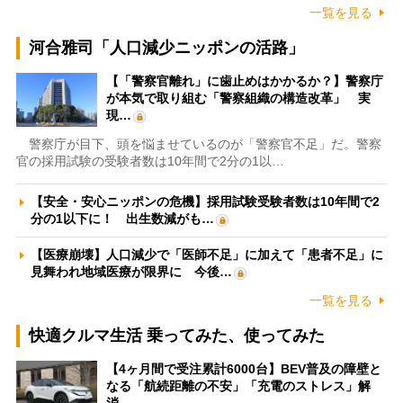
一覧を見る
河合雅司「人口減少ニッポンの活路」
【「警察官離れ」に歯止めはかかるか？】警察庁
が本気で取り組む「警察組織の構造改革」 実
現…
警察庁が目下、頭を悩ませているのが「警察官不足」だ。警察
官の採用試験の受験者数は10年間で2分の1以…
【安全・安心ニッポンの危機】採用試験受験者数は10年間で2
分の1以下に！ 出生数減がも…
【医療崩壊】人口減少で「医師不足」に加えて「患者不足」に
見舞われ地域医療が限界に 今後…
一覧を見る
快適クルマ生活 乗ってみた、使ってみた
【4ヶ月間で受注累計6000台】BEV普及の障壁と
なる「航続距離の不安」「充電のストレス」解