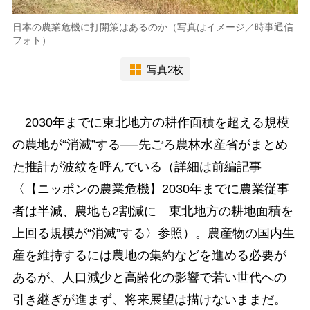
日本の農業危機に打開策はあるのか（写真はイメージ／時事通信
フォト）
写真2枚
2030年までに東北地方の耕作面積を超える規模
の農地が“消滅”する──先ごろ農林水産省がまとめ
た推計が波紋を呼んでいる（詳細は前編記事
〈【ニッポンの農業危機】2030年までに農業従事
者は半減、農地も2割減に 東北地方の耕地面積を
上回る規模が“消滅”する〉参照）。農産物の国内生
産を維持するには農地の集約などを進める必要が
あるが、人口減少と高齢化の影響で若い世代への
引き継ぎが進まず、将来展望は描けないままだ。