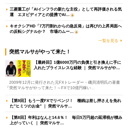
三菱重工が「AIインフラの新たな主役」として再評価される気
運 エヌビディアとの提携でAI…
キオクシアHD「7万円割れからの急反発」は再びの上昇局面へ
の反転シグナルか？ 市場のムー…
一覧を見る
突然マルサがやって来た！
【最終回】1億6000万円の負債と引き換えに手に
入れたプライスレスな経験 ｜ 突然マルサがや…
2009年12月に発行された元FXトレーダー・磯貝清明氏の著書
『突然マルサがやって来た！～FXで10億円稼い…
【第9回】もう一度FXでリベンジ！ 種銭は差し押さえを免れ
た”ヒミツのお金” ｜ 突然マルサ…
【第8回】年利はなんと14.6％！ 毎日5万円超の延滞税が積み
上がっていく ｜ 突然マルサ…