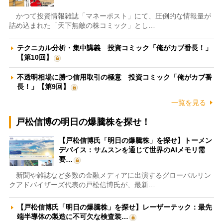
かつて投資情報雑誌「マネーポスト」にて、圧倒的な情報量が
詰め込まれた「天下無敵の株コミック」とし…
テクニカル分析・集中講義 投資コミック「俺がカブ番長！」
【第10回】
不透明相場に勝つ信用取引の極意 投資コミック「俺がカブ番
長！」【第9回】
一覧を見る
戸松信博の明日の爆騰株を探せ！
【戸松信博氏「明日の爆騰株」を探せ】トーメン
デバイス：サムスンを通じて世界のAIメモリ需
要…
新聞や雑誌など多数の金融メディアに出演するグローバルリン
クアドバイザーズ代表の戸松信博氏が、最新…
【戸松信博氏「明日の爆騰株」を探せ】レーザーテック：最先
端半導体の製造に不可欠な検査装…