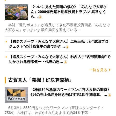
《ついに見えた問題の核心》「みんなで大家さ
ん」2000億円超不動産投資トラブル“異常なく
ら…
本誌『週刊ポスト』が追及してきた不動産投資商品「みんなで
大家さん」がいよいよ最終局面を迎えている…
【独走スクープ・みんなで大家さん】二転三転した“成田プロ
ジェクト”の計画変更の裏で起き…
【追及スクープ・みんなで大家さん】独占入手“内部議事録”で
明かされる柳瀬健一・代表の思…
一覧を見る
古賀真人「発掘！好決算銘柄」
《株価34％急落のワークマンに特大反転の期待》
6月の売上低迷を吹き飛ばす第1四半期決算、…
6月3日に8330円をつけたワークマン（東証スタンダード・
7564）の株価は、わずか1カ月あまりで約34％下落…