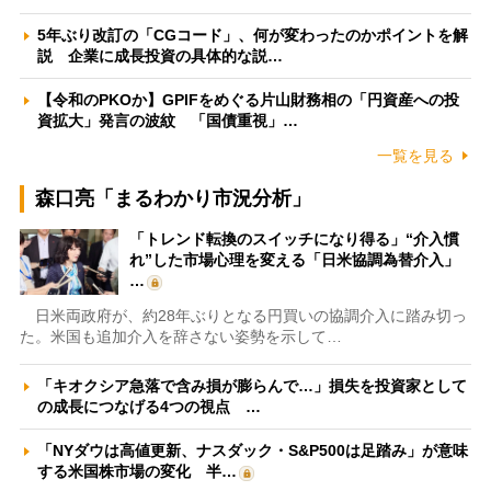
5年ぶり改訂の「CGコード」、何が変わったのかポイントを解
説 企業に成長投資の具体的な説…
【令和のPKOか】GPIFをめぐる片山財務相の「円資産への投
資拡大」発言の波紋 「国債重視」…
一覧を見る
森口亮「まるわかり市況分析」
「トレンド転換のスイッチになり得る」“介入慣
れ”した市場心理を変える「日米協調為替介入」
…
日米両政府が、約28年ぶりとなる円買いの協調介入に踏み切っ
た。米国も追加介入を辞さない姿勢を示して…
「キオクシア急落で含み損が膨らんで…」損失を投資家として
の成長につなげる4つの視点 …
「NYダウは高値更新、ナスダック・S&P500は足踏み」が意味
する米国株市場の変化 半…