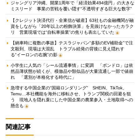
ジャングリア沖縄、開業1周年で「経済効果494億円」の大きな
ミスリード 事業の苦戦を覆い隠す“不透明すぎる巨大な数字”
【クレジット決済代行・全東信が破産】63社もの金融機関が融
資をしながら「20年以上の粉飾決算」を見抜けなかったカラク
リ 営業現場では“自転車操業”の焦りも表出していた
【納車時に複数の事故】テスラジャパン“多額のEV補助金”で注
文殺到、現場は大混乱 トラブル続発の背後に見え隠れす
る“イーロンの右腕”の影
小学生に人気の「シール流通事情」に変調 「ボンドロ」は依
然品薄状態が続くが、模倣品や類似品が大量流通し一部で値崩
れ 「選別が本格化する時代に」
急増する中国企業の“国籍ロンダリング” SHEIN、TikTok、
Temu…本社機能を海外に移転させ、トランプ関税の回避を狙
う 現地人を隠れ蓑にした中国企業の農業参入・土地取得への
懸念も
関連記事