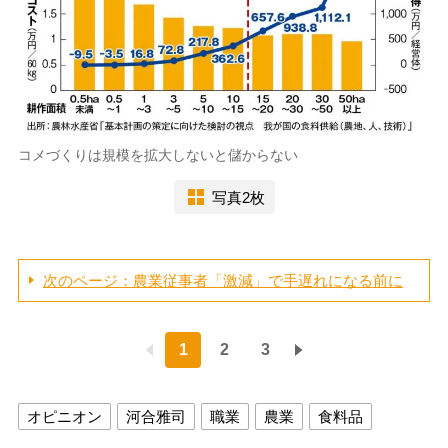
コメづくりは規模を拡大しないと儲からない
写真2枚
次のページ：農業従事者「激減」で手遅れになる前に
1
2
3
オピニオン
河合雅司
職業
農業
食料品