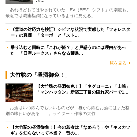
消…
あれほどもてはやされていた「EV（BEV）シフト」の潮流も、
最近では減速基調になっているように見える。…
《雪道の対応力を検証》シビアな状況で実感した「フォレスタ
ー」の真価 「ターボ」と「スト…
乗り込むと同時に「これが軽？」と戸惑うのには理由があっ
た 「日産ルークス」さらなる躍進…
一覧を見る
大竹聡の「昼酒御免！」
【大竹聡の昼酒御免！】「ネグローニ」「山崎」
「マンハッタン」新宿三丁目の隠れ家バーで1…
お酒はいつ飲んでもいいものだが、昼から飲むお酒にはまた格
別の味わいがある――。ライター・作家の大竹…
【大竹聡の昼酒御免！】今の若者は「なめろう」や「キヌカツ
ギ」を知らないって本当？ 昔の…