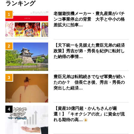
ランキング
老舗遊技機メーカー・豊丸産業がパチ
1
ンコ事業停止の背景 大手と中小の格
差拡大に拍車…
【天下統一を見据えた豊臣兄弟の経済
2
政策】秀吉が弟・秀長を紀伊に転封し
た納得の事情…
豊臣兄弟は転戦続きでなぜ軍費が続い
3
たのか？ 信長亡き後、秀吉・秀長の
突出した経済…
【資産10億円超・かんちさんが厳
4
選！】「キオクシアの次」に資金が流
れる期待の高…