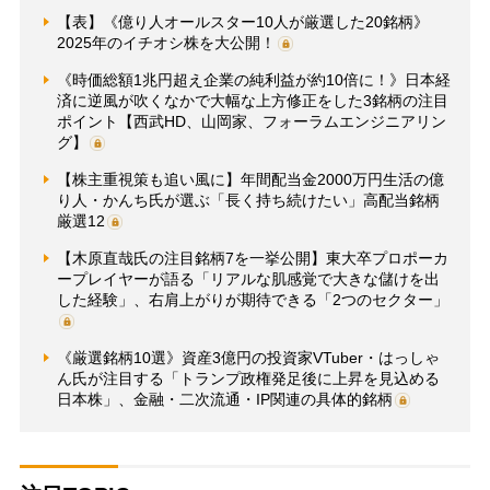
【表】《億り人オールスター10人が厳選した20銘柄》
2025年のイチオシ株を大公開！
《時価総額1兆円超え企業の純利益が約10倍に！》日本経
済に逆風が吹くなかで大幅な上方修正をした3銘柄の注目
ポイント【西武HD、山岡家、フォーラムエンジニアリン
グ】
【株主重視策も追い風に】年間配当金2000万円生活の億
り人・かんち氏が選ぶ「長く持ち続けたい」高配当銘柄
厳選12
【木原直哉氏の注目銘柄7を一挙公開】東大卒プロポーカ
ープレイヤーが語る「リアルな肌感覚で大きな儲けを出
した経験」、右肩上がりが期待できる「2つのセクター」
《厳選銘柄10選》資産3億円の投資家VTuber・はっしゃ
ん氏が注目する「トランプ政権発足後に上昇を見込める
日本株」、金融・二次流通・IP関連の具体的銘柄