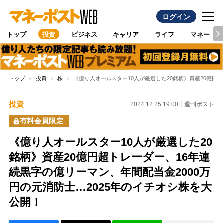
ログイン
トップ
投資
ビジネス
キャリア
ライフ
マネー
トップ
投資
株
《億り人オールスター10人が厳選した20銘柄》資産20億円
投資
2024.12.25 19:00
週刊ポスト
有料会員限定
《億り人オールスター10人が厳選した20
銘柄》資産20億円超トレーダー、16年連
続黒字の億リーマン、年間配当金2000万
円の元消防士…2025年のイチオシ株を大
公開！