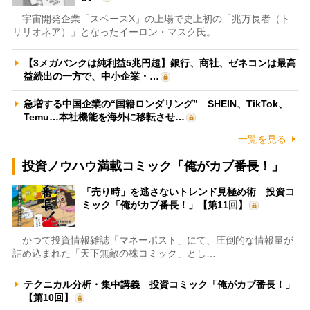
宇宙開発企業「スペースX」の上場で史上初の「兆万長者（ト
リリオネア）」となったイーロン・マスク氏。…
【3メガバンクは純利益5兆円超】銀行、商社、ゼネコンは最高
益続出の一方で、中小企業・…
急増する中国企業の“国籍ロンダリング” SHEIN、TikTok、
Temu…本社機能を海外に移転させ…
一覧を見る
投資ノウハウ満載コミック「俺がカブ番長！」
「売り時」を逃さないトレンド見極め術 投資コ
ミック「俺がカブ番長！」【第11回】
かつて投資情報雑誌「マネーポスト」にて、圧倒的な情報量が
詰め込まれた「天下無敵の株コミック」とし…
テクニカル分析・集中講義 投資コミック「俺がカブ番長！」
【第10回】