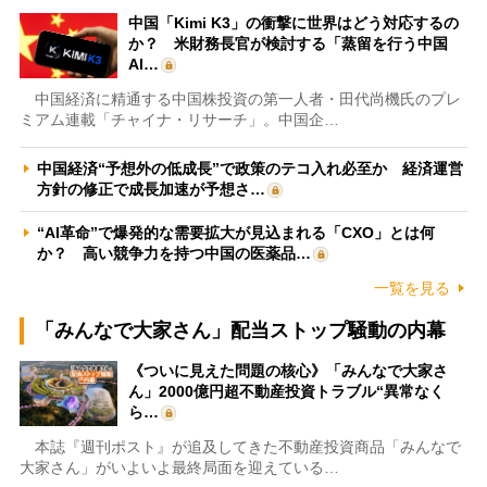
中国「Kimi K3」の衝撃に世界はどう対応するの
か？ 米財務長官が検討する「蒸留を行う中国
AI…
中国経済に精通する中国株投資の第一人者・田代尚機氏のプレ
ミアム連載「チャイナ・リサーチ」。中国企…
中国経済“予想外の低成長”で政策のテコ入れ必至か 経済運営
方針の修正で成長加速が予想さ…
“AI革命”で爆発的な需要拡大が見込まれる「CXO」とは何
か？ 高い競争力を持つ中国の医薬品…
一覧を見る
「みんなで大家さん」配当ストップ騒動の内幕
《ついに見えた問題の核心》「みんなで大家さ
ん」2000億円超不動産投資トラブル“異常なく
ら…
本誌『週刊ポスト』が追及してきた不動産投資商品「みんなで
大家さん」がいよいよ最終局面を迎えている…