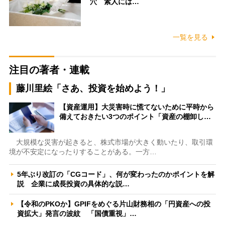
穴 素人には…
一覧を見る
注目の著者・連載
藤川里絵「さあ、投資を始めよう！」
【資産運用】大災害時に慌てないために平時から
備えておきたい3つのポイント「資産の棚卸し…
大規模な災害が起きると、株式市場が大きく動いたり、取引環
境が不安定になったりすることがある。一方…
5年ぶり改訂の「CGコード」、何が変わったのかポイントを解
説 企業に成長投資の具体的な説…
【令和のPKOか】GPIFをめぐる片山財務相の「円資産への投
資拡大」発言の波紋 「国債重視」…