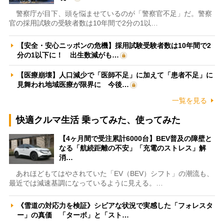
警察庁が目下、頭を悩ませているのが「警察官不足」だ。警察
官の採用試験の受験者数は10年間で2分の1以…
【安全・安心ニッポンの危機】採用試験受験者数は10年間で2
分の1以下に！ 出生数減がも…
【医療崩壊】人口減少で「医師不足」に加えて「患者不足」に
見舞われ地域医療が限界に 今後…
一覧を見る
快適クルマ生活 乗ってみた、使ってみた
【4ヶ月間で受注累計6000台】BEV普及の障壁と
なる「航続距離の不安」「充電のストレス」解
消…
あれほどもてはやされていた「EV（BEV）シフト」の潮流も、
最近では減速基調になっているように見える。…
《雪道の対応力を検証》シビアな状況で実感した「フォレスタ
ー」の真価 「ターボ」と「スト…