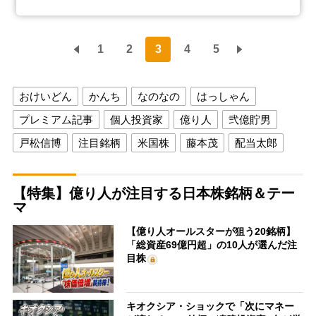
1
2
3
4
5
おけいどん
かんち
なのなの
はっしゃん
プレミアム記事
個人投資家
億り人
弐億貯男
戸松信博
注目銘柄
米国株
藤本茂
配当太郎
【特集】億り人が注目する日本株銘柄＆テー
マ
【億り人オールスターが狙う20銘柄】
「総資産69億円超」の10人が選んだ注
目株
キオクシア・ショックで「次にマネー