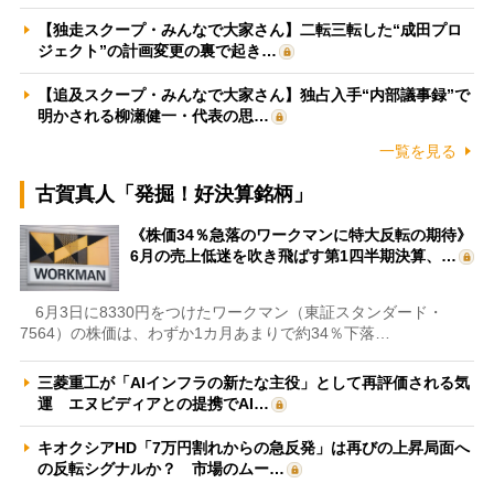
【独走スクープ・みんなで大家さん】二転三転した“成田プロ
ジェクト”の計画変更の裏で起き…
【追及スクープ・みんなで大家さん】独占入手“内部議事録”で
明かされる柳瀬健一・代表の思…
一覧を見る
古賀真人「発掘！好決算銘柄」
《株価34％急落のワークマンに特大反転の期待》
6月の売上低迷を吹き飛ばす第1四半期決算、…
6月3日に8330円をつけたワークマン（東証スタンダード・
7564）の株価は、わずか1カ月あまりで約34％下落…
三菱重工が「AIインフラの新たな主役」として再評価される気
運 エヌビディアとの提携でAI…
キオクシアHD「7万円割れからの急反発」は再びの上昇局面へ
の反転シグナルか？ 市場のムー…