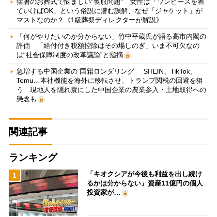
猛暑のお葬式で悩ましい“喪服問題” 女性は「ワンピースを着
ていけばOK」という俗説に潜む誤解、なぜ「ジャケット」が
マストなのか？《1級葬祭ディレクターが解説》
「何がやりたいのか分からない」竹中平蔵氏が語る高市内閣の
評価 「給付付き税額控除はその場しのぎ」いま不可欠なの
は“社会保障制度の改革議論”と指摘
急増する中国企業の“国籍ロンダリング” SHEIN、TikTok、
Temu…本社機能を海外に移転させ、トランプ関税の回避を狙
う 現地人を隠れ蓑にした中国企業の農業参入・土地取得への
懸念も
関連記事
ランキング
「キオクシアが今後も利益を出し続け
1
るかは分からない」資産11億円の個人
投資家が…