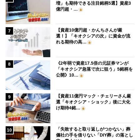
増」も期待できる注目銘柄5選】資産3
億円超・…
【資産10億円超・かんちさんが厳
7
選！】「キオクシアの次」に資金が流
れる期待の高…
《2年弱で資産17.5倍の元証券マンが
8
「キオクシア急落で次に狙う」5銘柄を
公開》10…
【資産11億円マック・チェリーさん厳
9
選「キオクシア・ショック」後に大化
け期待4銘…
「失敗すると取り返しがつかない」葬
10
儀社の手を借りない「DIY葬」の落とし