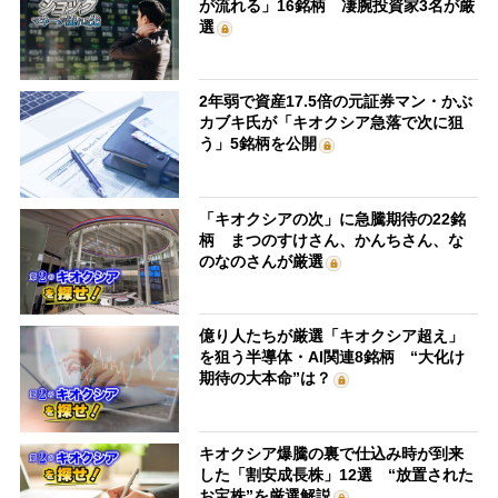
が流れる」16銘柄 凄腕投資家3名が厳
選
2年弱で資産17.5倍の元証券マン・かぶ
カブキ氏が「キオクシア急落で次に狙
う」5銘柄を公開
「キオクシアの次」に急騰期待の22銘
柄 まつのすけさん、かんちさん、な
のなのさんが厳選
億り人たちが厳選「キオクシア超え」
を狙う半導体・AI関連8銘柄 “大化け
期待の大本命”は？
キオクシア爆騰の裏で仕込み時が到来
した「割安成長株」12選 “放置された
お宝株”を厳選解説