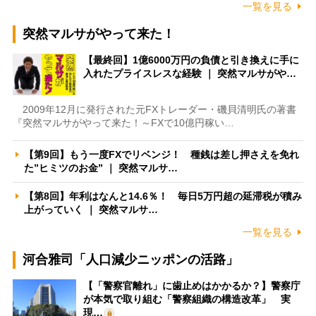
一覧を見る
突然マルサがやって来た！
【最終回】1億6000万円の負債と引き換えに手に
入れたプライスレスな経験 ｜ 突然マルサがや…
2009年12月に発行された元FXトレーダー・磯貝清明氏の著書
『突然マルサがやって来た！～FXで10億円稼い…
【第9回】もう一度FXでリベンジ！ 種銭は差し押さえを免れ
た”ヒミツのお金” ｜ 突然マルサ…
【第8回】年利はなんと14.6％！ 毎日5万円超の延滞税が積み
上がっていく ｜ 突然マルサ…
一覧を見る
河合雅司「人口減少ニッポンの活路」
【「警察官離れ」に歯止めはかかるか？】警察庁
が本気で取り組む「警察組織の構造改革」 実
現…