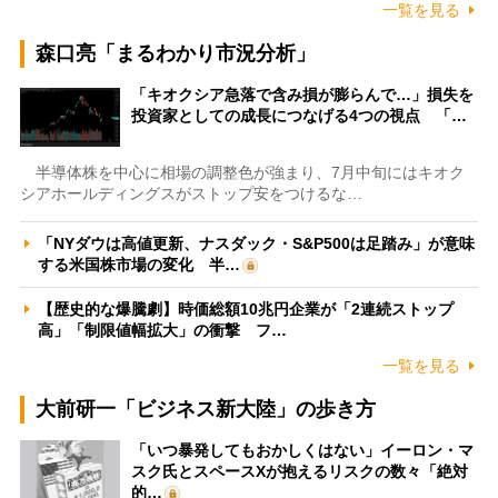
一覧を見る
森口亮「まるわかり市況分析」
「キオクシア急落で含み損が膨らんで…」損失を
投資家としての成長につなげる4つの視点 「…
半導体株を中心に相場の調整色が強まり、7月中旬にはキオク
シアホールディングスがストップ安をつけるな…
「NYダウは高値更新、ナスダック・S&P500は足踏み」が意味
する米国株市場の変化 半…
【歴史的な爆騰劇】時価総額10兆円企業が「2連続ストップ
高」「制限値幅拡大」の衝撃 フ…
一覧を見る
大前研一「ビジネス新大陸」の歩き方
「いつ暴発してもおかしくはない」イーロン・マ
スク氏とスペースXが抱えるリスクの数々「絶対
的…