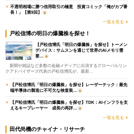
不透明相場に勝つ信用取引の極意 投資コミック「俺がカブ番
長！」【第9回】
一覧を見る
戸松信博の明日の爆騰株を探せ！
【戸松信博氏「明日の爆騰株」を探せ】トーメン
デバイス：サムスンを通じて世界のAIメモリ需
要…
新聞や雑誌など多数の金融メディアに出演するグローバルリン
クアドバイザーズ代表の戸松信博氏が、最新…
【戸松信博氏「明日の爆騰株」を探せ】レーザーテック：最先
端半導体の製造に不可欠な検査装…
【戸松信博氏「明日の爆騰株」を探せ】TDK：AIインフラを支
えるキープレーヤー 成長の再評…
一覧を見る
田代尚機のチャイナ・リサーチ