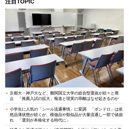
注目TOPIC
京都大・神戸大など、難関国立大学の総合型選抜が続々と廃
止 「推薦入試の拡大」報道と現実の乖離はなぜ起きるのか
小学生に人気の「シール流通事情」に変調 「ボンドロ」は依
然品薄状態が続くが、模倣品や類似品が大量流通し一部で値崩
れ 「選別が本格化する時代に」