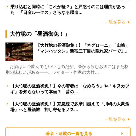
乗り込むと同時に「これが軽？」と戸惑うのには理由があっ
た 「日産ルークス」さらなる躍進…
一覧を見る
大竹聡の「昼酒御免！」
【大竹聡の昼酒御免！】「ネグローニ」「山崎」
「マンハッタン」新宿三丁目の隠れ家バーで1…
お酒はいつ飲んでもいいものだが、昼から飲むお酒にはまた格
別の味わいがある――。ライター・作家の大竹…
【大竹聡の昼酒御免！】今の若者は「なめろう」や「キヌカツ
ギ」を知らないって本当？ 昔の…
【大竹聡の昼酒御免！】京急線で多摩川越えて「川崎の大衆酒
場」へと昼酒旅 押し寄せるノス…
一覧を見る
著者・連載の一覧を見る