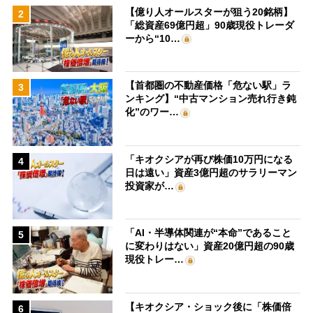
【億り人オールスターが狙う20銘柄】
2
「総資産69億円超」90歳現役トレーダ
ーから“10…
【首都圏の不動産価格「危ない駅」ラ
3
ンキング】“中古マンション売れ行き鈍
化”のワー…
「キオクシアが再び株価10万円になる
4
日は遠い」資産3億円超のサラリーマン
投資家が…
「AI・半導体関連が“本命”であること
5
に変わりはない」資産20億円超の90歳
現役トレー…
【キオクシア・ショック後に「株価倍
6