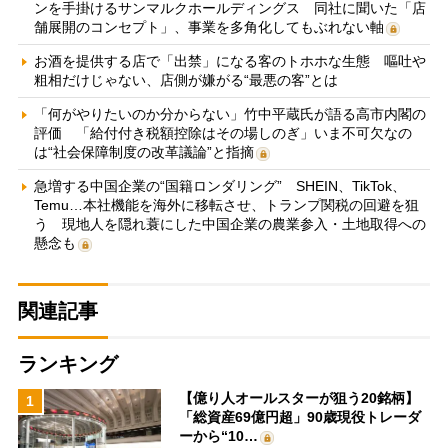
ンを手掛けるサンマルクホールディングス 同社に聞いた「店
舗展開のコンセプト」、事業を多角化してもぶれない軸
お酒を提供する店で「出禁」になる客のトホホな生態 嘔吐や
粗相だけじゃない、店側が嫌がる“最悪の客”とは
「何がやりたいのか分からない」竹中平蔵氏が語る高市内閣の
評価 「給付付き税額控除はその場しのぎ」いま不可欠なの
は“社会保障制度の改革議論”と指摘
急増する中国企業の“国籍ロンダリング” SHEIN、TikTok、
Temu…本社機能を海外に移転させ、トランプ関税の回避を狙
う 現地人を隠れ蓑にした中国企業の農業参入・土地取得への
懸念も
関連記事
ランキング
【億り人オールスターが狙う20銘柄】
1
「総資産69億円超」90歳現役トレーダ
ーから“10…