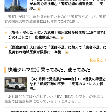
が本気で取り組む「警察組織の構造改革」 実
現…
警察庁が目下、頭を悩ませているのが「警察官不足」だ。警察
官の採用試験の受験者数は10年間で2分の1以…
【安全・安心ニッポンの危機】採用試験受験者数は10年間で2
分の1以下に！ 出生数減がも…
【医療崩壊】人口減少で「医師不足」に加えて「患者不足」に
見舞われ地域医療が限界に 今後…
一覧を見る
快適クルマ生活 乗ってみた、使ってみた
【4ヶ月間で受注累計6000台】BEV普及の障壁と
なる「航続距離の不安」「充電のストレス」解
消…
あれほどもてはやされていた「EV（BEV）シフト」の潮流も、
最近では減速基調になっているように見える。…