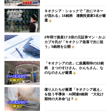
キオクシア・ショックで「次にマネー
が流れる」16銘柄 凄腕投資家3名が厳
選
2年弱で資産17.5倍の元証券マン・かぶ
カブキ氏が「キオクシア急落で次に狙
う」5銘柄を公開
「キオクシアの次」に急騰期待の22銘
柄 まつのすけさん、かんちさん、な
のなのさんが厳選
億り人たちが厳選「キオクシア超え」
を狙う半導体・AI関連8銘柄 “大化け
期待の大本命”は？