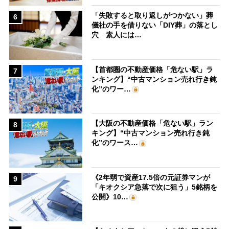
「失敗すると取り返しがつかない」葬
6
儀社の手を借りない「DIY葬」の落とし
穴 素人には…
【首都圏の不動産価格「危ない駅」ラ
7
ンキング】“中古マンション売れ行き鈍
化”のワー…
【大阪の不動産価格「危ない駅」ラン
8
キング】“中古マンション売れ行き鈍
化”のワース…
《2年弱で資産17.5倍の元証券マンが
9
「キオクシア急落で次に狙う」5銘柄を
公開》10…