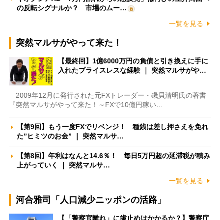
の反転シグナルか？ 市場のムー…
一覧を見る
突然マルサがやって来た！
【最終回】1億6000万円の負債と引き換えに手に
入れたプライスレスな経験 ｜ 突然マルサがや…
2009年12月に発行された元FXトレーダー・磯貝清明氏の著書
『突然マルサがやって来た！～FXで10億円稼い…
【第9回】もう一度FXでリベンジ！ 種銭は差し押さえを免れ
た”ヒミツのお金” ｜ 突然マルサ…
【第8回】年利はなんと14.6％！ 毎日5万円超の延滞税が積み
上がっていく ｜ 突然マルサ…
一覧を見る
河合雅司「人口減少ニッポンの活路」
【「警察官離れ」に歯止めはかかるか？】警察庁