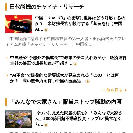
田代尚機のチャイナ・リサーチ
中国「Kimi K3」の衝撃に世界はどう対応するの
か？ 米財務長官が検討する「蒸留を行う中国
AI…
中国経済に精通する中国株投資の第一人者・田代尚機氏のプレ
ミアム連載「チャイナ・リサーチ」。中国企…
中国経済“予想外の低成長”で政策のテコ入れ必至か 経済運営
方針の修正で成長加速が予想さ…
“AI革命”で爆発的な需要拡大が見込まれる「CXO」とは何
か？ 高い競争力を持つ中国の医薬品…
一覧を見る
「みんなで大家さん」配当ストップ騒動の内幕
《ついに見えた問題の核心》「みんなで大家さ
ん」2000億円超不動産投資トラブル“異常なく
ら…