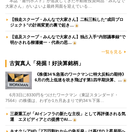
本誌『週刊ポスト』が追及してきた不動産投資商品「みんなで
大家さん」がいよいよ最終局面を迎えている…
【独走スクープ・みんなで大家さん】二転三転した“成田プロ
ジェクト”の計画変更の裏で起き…
【追及スクープ・みんなで大家さん】独占入手“内部議事録”で
明かされる柳瀬健一・代表の思…
一覧を見る
古賀真人「発掘！好決算銘柄」
《株価34％急落のワークマンに特大反転の期待》
6月の売上低迷を吹き飛ばす第1四半期決算、…
6月3日に8330円をつけたワークマン（東証スタンダード・
7564）の株価は、わずか1カ月あまりで約34％下落…
三菱重工が「AIインフラの新たな主役」として再評価される気
運 エヌビディアとの提携でAI…
キオクシアHD「7万円割れからの急反発」は再びの上昇局面へ