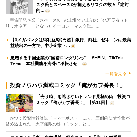
スク氏とスペースXが抱えるリスクの数々「絶対
的…
宇宙開発企業「スペースX」の上場で史上初の「兆万長者（ト
リリオネア）」となったイーロン・マスク氏。…
【3メガバンクは純利益5兆円超】銀行、商社、ゼネコンは最高
益続出の一方で、中小企業・…
急増する中国企業の“国籍ロンダリング” SHEIN、TikTok、
Temu…本社機能を海外に移転させ…
一覧を見る
投資ノウハウ満載コミック「俺がカブ番長！」
「売り時」を逃さないトレンド見極め術 投資コ
ミック「俺がカブ番長！」【第11回】
かつて投資情報雑誌「マネーポスト」にて、圧倒的な情報量が
詰め込まれた「天下無敵の株コミック」とし…