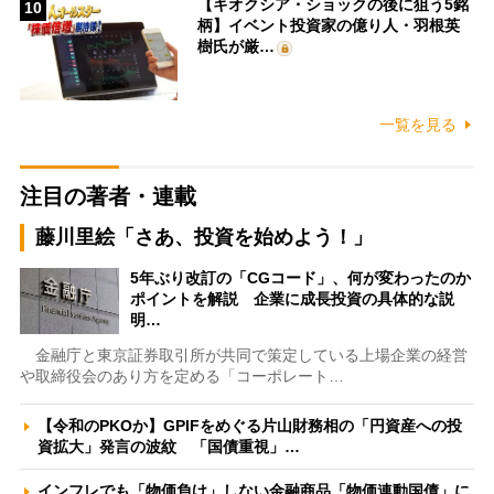
【キオクシア・ショックの後に狙う5銘
10
柄】イベント投資家の億り人・羽根英
樹氏が厳…
一覧を見る
注目の著者・連載
藤川里絵「さあ、投資を始めよう！」
5年ぶり改訂の「CGコード」、何が変わったのか
ポイントを解説 企業に成長投資の具体的な説
明…
金融庁と東京証券取引所が共同で策定している上場企業の経営
や取締役会のあり方を定める「コーポレート…
【令和のPKOか】GPIFをめぐる片山財務相の「円資産への投
資拡大」発言の波紋 「国債重視」…
インフレでも「物価負け」しない金融商品「物価連動国債」に