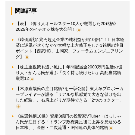
関連記事
【表】《億り人オールスター10人が厳選した20銘柄》
2025年のイチオシ株を大公開！
《時価総額1兆円超え企業の純利益が約10倍に！》日本経
済に逆風が吹くなかで大幅な上方修正をした3銘柄の注目
ポイント【西武HD、山岡家、フォーラムエンジニアリン
グ】
【株主重視策も追い風に】年間配当金2000万円生活の億
り人・かんち氏が選ぶ「長く持ち続けたい」高配当銘柄
厳選12
【木原直哉氏の注目銘柄7を一挙公開】東大卒プロポーカ
ープレイヤーが語る「リアルな肌感覚で大きな儲けを出
した経験」、右肩上がりが期待できる「2つのセクター」
《厳選銘柄10選》資産3億円の投資家VTuber・はっしゃ
ん氏が注目する「トランプ政権発足後に上昇を見込める
日本株」、金融・二次流通・IP関連の具体的銘柄