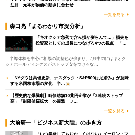
注目 元本が物価の動きに合わせ…
一覧を見る
森口亮「まるわかり市況分析」
「キオクシア急落で含み損が膨らんで…」損失を
投資家としての成長につなげる4つの視点 「…
半導体株を中心に相場の調整色が強まり、7月中旬にはキオク
シアホールディングスがストップ安をつけるな…
「NYダウは高値更新、ナスダック・S&P500は足踏み」が意味
する米国株市場の変化 半…
【歴史的な爆騰劇】時価総額10兆円企業が「2連続ストップ
高」「制限値幅拡大」の衝撃 フ…
一覧を見る
大前研一「ビジネス新大陸」の歩き方
「いつ暴発してもおかしくはない」イーロン・マ