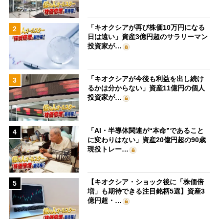
「キオクシアが再び株価10万円になる
2
日は遠い」資産3億円超のサラリーマン
投資家が…
「キオクシアが今後も利益を出し続け
3
るかは分からない」資産11億円の個人
投資家が…
「AI・半導体関連が“本命”であること
4
に変わりはない」資産20億円超の90歳
現役トレー…
【キオクシア・ショック後に「株価倍
5
増」も期待できる注目銘柄5選】資産3
億円超・…