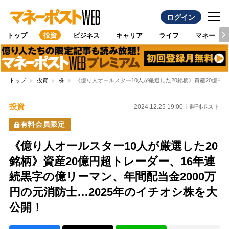
ログイン
トップ
投資
ビジネス
キャリア
ライフ
マネー
トップ
投資
株
《億り人オールスター10人が厳選した20銘柄》資産20億円
投資
2024.12.25 19:00
週刊ポスト
有料会員限定
《億り人オールスター10人が厳選した20
銘柄》資産20億円超トレーダー、16年連
続黒字の億リーマン、年間配当金2000万
円の元消防士…2025年のイチオシ株を大
公開！