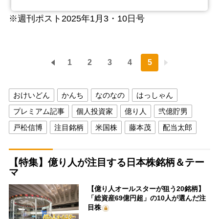
※週刊ポスト2025年1月3・10日号
1
2
3
4
5
おけいどん
かんち
なのなの
はっしゃん
プレミアム記事
個人投資家
億り人
弐億貯男
戸松信博
注目銘柄
米国株
藤本茂
配当太郎
【特集】億り人が注目する日本株銘柄＆テー
マ
【億り人オールスターが狙う20銘柄】
「総資産69億円超」の10人が選んだ注
目株