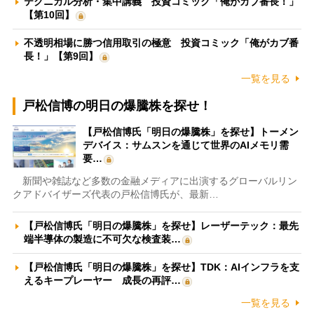
テクニカル分析・集中講義 投資コミック「俺がカブ番長！」
【第10回】
不透明相場に勝つ信用取引の極意 投資コミック「俺がカブ番
長！」【第9回】
一覧を見る
戸松信博の明日の爆騰株を探せ！
【戸松信博氏「明日の爆騰株」を探せ】トーメン
デバイス：サムスンを通じて世界のAIメモリ需
要…
新聞や雑誌など多数の金融メディアに出演するグローバルリン
クアドバイザーズ代表の戸松信博氏が、最新…
【戸松信博氏「明日の爆騰株」を探せ】レーザーテック：最先
端半導体の製造に不可欠な検査装…
【戸松信博氏「明日の爆騰株」を探せ】TDK：AIインフラを支
えるキープレーヤー 成長の再評…
一覧を見る