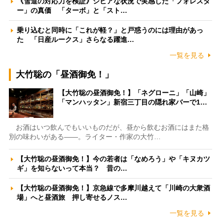
《雪道の対応力を検証》シビアな状況で実感した「フォレスタ
ー」の真価 「ターボ」と「スト…
乗り込むと同時に「これが軽？」と戸惑うのには理由があっ
た 「日産ルークス」さらなる躍進…
一覧を見る
大竹聡の「昼酒御免！」
【大竹聡の昼酒御免！】「ネグローニ」「山崎」
「マンハッタン」新宿三丁目の隠れ家バーで1…
お酒はいつ飲んでもいいものだが、昼から飲むお酒にはまた格
別の味わいがある――。ライター・作家の大竹…
【大竹聡の昼酒御免！】今の若者は「なめろう」や「キヌカツ
ギ」を知らないって本当？ 昔の…
【大竹聡の昼酒御免！】京急線で多摩川越えて「川崎の大衆酒
場」へと昼酒旅 押し寄せるノス…
一覧を見る