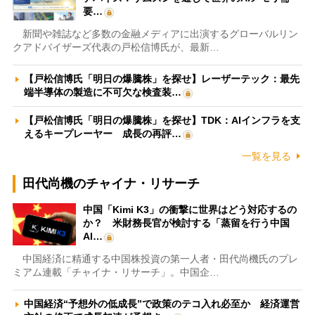
要…
新聞や雑誌など多数の金融メディアに出演するグローバルリン
クアドバイザーズ代表の戸松信博氏が、最新…
【戸松信博氏「明日の爆騰株」を探せ】レーザーテック：最先
端半導体の製造に不可欠な検査装…
【戸松信博氏「明日の爆騰株」を探せ】TDK：AIインフラを支
えるキープレーヤー 成長の再評…
一覧を見る
田代尚機のチャイナ・リサーチ
中国「Kimi K3」の衝撃に世界はどう対応するの
か？ 米財務長官が検討する「蒸留を行う中国
AI…
中国経済に精通する中国株投資の第一人者・田代尚機氏のプレ
ミアム連載「チャイナ・リサーチ」。中国企…
中国経済“予想外の低成長”で政策のテコ入れ必至か 経済運営