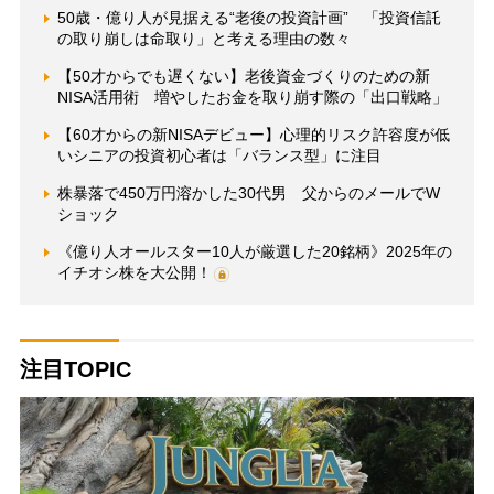
50歳・億り人が見据える“老後の投資計画” 「投資信託
の取り崩しは命取り」と考える理由の数々
【50才からでも遅くない】老後資金づくりのための新
NISA活用術 増やしたお金を取り崩す際の「出口戦略」
【60才からの新NISAデビュー】心理的リスク許容度が低
いシニアの投資初心者は「バランス型」に注目
株暴落で450万円溶かした30代男 父からのメールでW
ショック
《億り人オールスター10人が厳選した20銘柄》2025年の
イチオシ株を大公開！
注目TOPIC