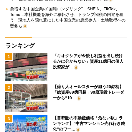
急増する中国企業の“国籍ロンダリング” SHEIN、TikTok、
Temu…本社機能を海外に移転させ、トランプ関税の回避を狙
う 現地人を隠れ蓑にした中国企業の農業参入・土地取得への
懸念も
ランキング
「キオクシアが今後も利益を出し続け
1
るかは分からない」資産11億円の個人
投資家が…
【億り人オールスターが狙う20銘柄】
2
「総資産69億円超」90歳現役トレーダ
ーから“10…
【首都圏の不動産価格「危ない駅」ラ
3
ンキング】“中古マンション売れ行き鈍
化”のワー…