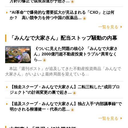
方針の修正で成長加速が予想さ…
“AI革命”で爆発的な需要拡大が見込まれる「CXO」とは何
か？ 高い競争力を持つ中国の医薬品…
一覧を見る
「みんなで大家さん」配当ストップ騒動の内幕
《ついに見えた問題の核心》「みんなで大家さ
ん」2000億円超不動産投資トラブル“異常なく
ら…
本誌『週刊ポスト』が追及してきた不動産投資商品「みんなで
大家さん」がいよいよ最終局面を迎えている…
【独走スクープ・みんなで大家さん】二転三転した“成田プロ
ジェクト”の計画変更の裏で起き…
【追及スクープ・みんなで大家さん】独占入手“内部議事録”で
明かされる柳瀬健一・代表の思…
一覧を見る