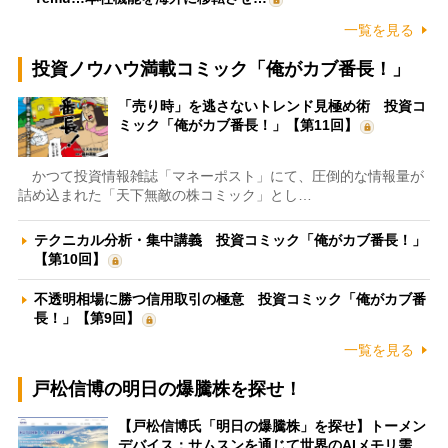
一覧を見る
投資ノウハウ満載コミック「俺がカブ番長！」
「売り時」を逃さないトレンド見極め術 投資コ
ミック「俺がカブ番長！」【第11回】
かつて投資情報雑誌「マネーポスト」にて、圧倒的な情報量が
詰め込まれた「天下無敵の株コミック」とし…
テクニカル分析・集中講義 投資コミック「俺がカブ番長！」
【第10回】
不透明相場に勝つ信用取引の極意 投資コミック「俺がカブ番
長！」【第9回】
一覧を見る
戸松信博の明日の爆騰株を探せ！
【戸松信博氏「明日の爆騰株」を探せ】トーメン
デバイス：サムスンを通じて世界のAIメモリ需