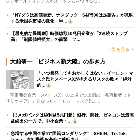
シアホールディングスがストップ安をつけるな…
「NYダウは高値更新、ナスダック・S&P500は足踏み」が意味
する米国株市場の変化 半…
【歴史的な爆騰劇】時価総額10兆円企業が「2連続ストップ
高」「制限値幅拡大」の衝撃 フ…
一覧を見る
大前研一「ビジネス新大陸」の歩き方
「いつ暴発してもおかしくはない」イーロン・マ
スク氏とスペースXが抱えるリスクの数々「絶対
的…
宇宙開発企業「スペースX」の上場で史上初の「兆万長者（ト
リリオネア）」となったイーロン・マスク氏。…
【3メガバンクは純利益5兆円超】銀行、商社、ゼネコンは最高
益続出の一方で、中小企業・…
急増する中国企業の“国籍ロンダリング” SHEIN、TikTok、
Temu…本社機能を海外に移転させ…