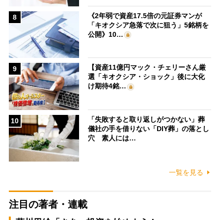
《2年弱で資産17.5倍の元証券マンが
8
「キオクシア急落で次に狙う」5銘柄を
公開》10…
【資産11億円マック・チェリーさん厳
9
選「キオクシア・ショック」後に大化
け期待4銘…
「失敗すると取り返しがつかない」葬
10
儀社の手を借りない「DIY葬」の落とし
穴 素人には…
一覧を見る
注目の著者・連載