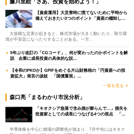
藤川里絵「さあ、投資を始めよう！」
【資産運用】大災害時に慌てないために平時から
備えておきたい3つのポイント「資産の棚卸し…
大規模な災害が起きると、株式市場が大きく動いたり、取引環
境が不安定になったりすることがある。一方…
5年ぶり改訂の「CGコード」、何が変わったのかポイントを解
説 企業に成長投資の具体的な説…
【令和のPKOか】GPIFをめぐる片山財務相の「円資産への投
資拡大」発言の波紋 「国債重視」…
一覧を見る
森口亮「まるわかり市況分析」
「キオクシア急落で含み損が膨らんで…」損失を
投資家としての成長につなげる4つの視点 「…
半導体株を中心に相場の調整色が強まり、7月中旬にはキオク