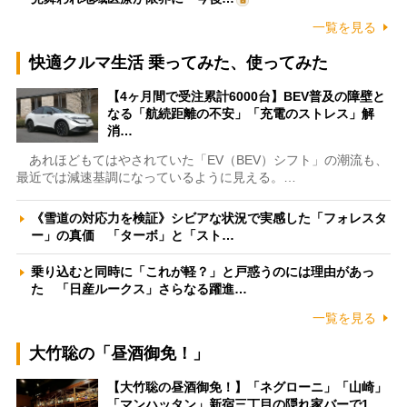
一覧を見る
快適クルマ生活 乗ってみた、使ってみた
【4ヶ月間で受注累計6000台】BEV普及の障壁と
なる「航続距離の不安」「充電のストレス」解
消…
あれほどもてはやされていた「EV（BEV）シフト」の潮流も、
最近では減速基調になっているように見える。…
《雪道の対応力を検証》シビアな状況で実感した「フォレスタ
ー」の真価 「ターボ」と「スト…
乗り込むと同時に「これが軽？」と戸惑うのには理由があっ
た 「日産ルークス」さらなる躍進…
一覧を見る
大竹聡の「昼酒御免！」
【大竹聡の昼酒御免！】「ネグローニ」「山崎」
「マンハッタン」新宿三丁目の隠れ家バーで1…