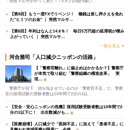
『突然マルサがやって来た！～FXで10億円稼い…
【第9回】もう一度FXでリベンジ！ 種銭は差し押さえを免れ
た”ヒミツのお金” ｜ 突然マルサ…
【第8回】年利はなんと14.6％！ 毎日5万円超の延滞税が積み
上がっていく ｜ 突然マルサ…
一覧を見る
河合雅司「人口減少ニッポンの活路」
【「警察官離れ」に歯止めはかかるか？】警察庁
が本気で取り組む「警察組織の構造改革」 実
現…
警察庁が目下、頭を悩ませているのが「警察官不足」だ。警察
官の採用試験の受験者数は10年間で2分の1以…
【安全・安心ニッポンの危機】採用試験受験者数は10年間で2
分の1以下に！ 出生数減がも…
【医療崩壊】人口減少で「医師不足」に加えて「患者不足」に
見舞われ地域医療が限界に 今後…