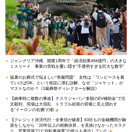
ジャングリア沖縄、開業1周年で「経済効果494億円」の大きな
ミスリード 事業の苦戦を覆い隠す“不透明すぎる巨大な数字”
猛暑のお葬式で悩ましい“喪服問題” 女性は「ワンピースを着
ていけばOK」という俗説に潜む誤解、なぜ「ジャケット」が
マストなのか？《1級葬祭ディレクターが解説》
【納車時に複数の事故】テスラジャパン“多額のEV補助金”で注
文殺到、現場は大混乱 トラブル続発の背後に見え隠れす
る“イーロンの右腕”の影
【クレジット決済代行・全東信が破産】63社もの金融機関が融
資をしながら「20年以上の粉飾決算」を見抜けなかったカラク
リ 営業現場では“自転車操業”の焦りも表出していた