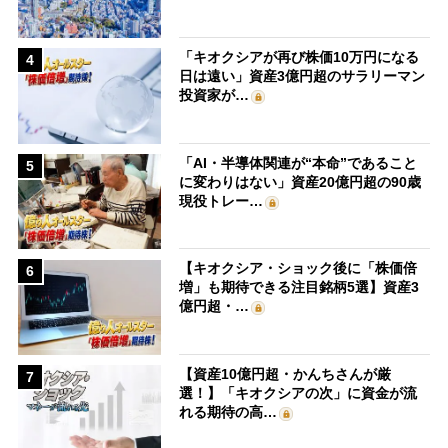
「キオクシアが再び株価10万円になる
4
日は遠い」資産3億円超のサラリーマン
投資家が…
「AI・半導体関連が“本命”であること
5
に変わりはない」資産20億円超の90歳
現役トレー…
【キオクシア・ショック後に「株価倍
6
増」も期待できる注目銘柄5選】資産3
億円超・…
【資産10億円超・かんちさんが厳
7
選！】「キオクシアの次」に資金が流
れる期待の高…