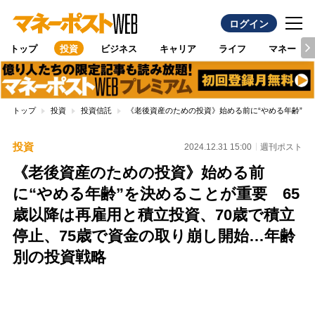
ログイン
トップ
投資
ビジネス
キャリア
ライフ
マネー
トップ
投資
投資信託
《老後資産のための投資》始める前に“やめる年齢”を
投資
2024.12.31 15:00
週刊ポスト
《老後資産のための投資》始める前
に“やめる年齢”を決めることが重要 65
歳以降は再雇用と積立投資、70歳で積立
停止、75歳で資金の取り崩し開始…年齢
別の投資戦略
Loaded
:
100.00%
/
Unmute