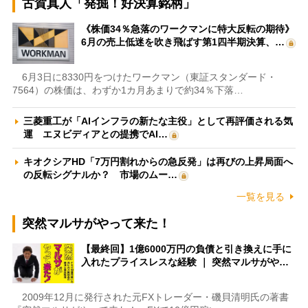
古賀真人「発掘！好決算銘柄」
《株価34％急落のワークマンに特大反転の期待》
6月の売上低迷を吹き飛ばす第1四半期決算、…
6月3日に8330円をつけたワークマン（東証スタンダード・
7564）の株価は、わずか1カ月あまりで約34％下落…
三菱重工が「AIインフラの新たな主役」として再評価される気
運 エヌビディアとの提携でAI…
キオクシアHD「7万円割れからの急反発」は再びの上昇局面へ
の反転シグナルか？ 市場のムー…
一覧を見る
突然マルサがやって来た！
【最終回】1億6000万円の負債と引き換えに手に
入れたプライスレスな経験 ｜ 突然マルサがや…
2009年12月に発行された元FXトレーダー・磯貝清明氏の著書