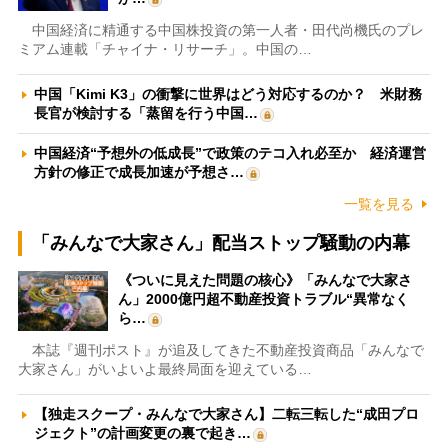
中国経済に精通する中国株投資の第一人者・田代尚機氏のプレ
ミアム連載「チャイナ・リサーチ」。中国の…
中国「Kimi K3」の衝撃に世界はどう対応するのか？ 米財務
長官が検討する「蒸留を行う中国…
中国経済“予想外の低成長”で政策のテコ入れ必至か 経済運営
方針の修正で成長加速が予想さ…
一覧を見る
「みんなで大家さん」配当ストップ騒動の内幕
《ついに見えた問題の核心》「みんなで大家さ
ん」2000億円超不動産投資トラブル“異常なく
ら…
本誌『週刊ポスト』が追及してきた不動産投資商品「みんなで
大家さん」がいよいよ最終局面を迎えている…
【独走スクープ・みんなで大家さん】二転三転した“成田プロ
ジェクト”の計画変更の裏で起き…