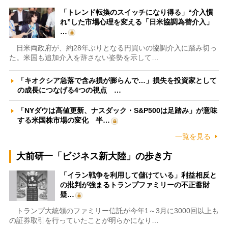
「トレンド転換のスイッチになり得る」“介入慣
れ”した市場心理を変える「日米協調為替介入」
…
日米両政府が、約28年ぶりとなる円買いの協調介入に踏み切っ
た。米国も追加介入を辞さない姿勢を示して…
「キオクシア急落で含み損が膨らんで…」損失を投資家として
の成長につなげる4つの視点 …
「NYダウは高値更新、ナスダック・S&P500は足踏み」が意味
する米国株市場の変化 半…
一覧を見る
大前研一「ビジネス新大陸」の歩き方
「イラン戦争を利用して儲けている」利益相反と
の批判が強まるトランプファミリーの不正蓄財
疑…
トランプ大統領のファミリー信託が今年1～3月に3000回以上も
の証券取引を行っていたことが明らかになり…