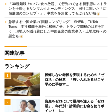
「30種類以上のパン食べ放題」で行列のできる新形態レストラ
ンを手掛けるサンマルクホールディングス 同社に聞いた「店
舗展開のコンセプト」、事業を多角化してもぶれない軸
急増する中国企業の“国籍ロンダリング” SHEIN、TikTok、
Temu…本社機能を海外に移転させ、トランプ関税の回避を狙
う 現地人を隠れ蓑にした中国企業の農業参入・土地取得への
懸念も
関連記事
ランキング
後悔しない老後を実現するための「ゼ
1
ロ活」の極意 「思い入れある品こそ
早めに手放す…
資産をゼロにして最期を迎える「ゼロ
2
活」、年代別・計画的にお金を使うポ
イント 6…