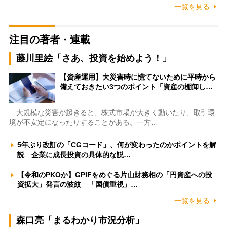
一覧を見る
注目の著者・連載
藤川里絵「さあ、投資を始めよう！」
【資産運用】大災害時に慌てないために平時から
備えておきたい3つのポイント「資産の棚卸し…
大規模な災害が起きると、株式市場が大きく動いたり、取引環
境が不安定になったりすることがある。一方…
5年ぶり改訂の「CGコード」、何が変わったのかポイントを解
説 企業に成長投資の具体的な説…
【令和のPKOか】GPIFをめぐる片山財務相の「円資産への投
資拡大」発言の波紋 「国債重視」…
一覧を見る
森口亮「まるわかり市況分析」