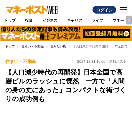
ログイン
トップ
投資
ビジネス
キャリア
ライフ
マネー
トップ
住まい・不動産
住みたい街
【人口減少時代の再開発】日本全国で高
住まい・不動産
2024.12.31 16:00
週刊ポスト
【人口減少時代の再開発】日本全国で高
層ビルのラッシュに慄然 一方で「人間
の身の丈にあった」コンパクトな街づく
りの成功例も
Loaded
:
97.10%
/
Unmute