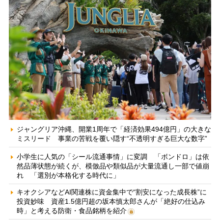
ジャングリア沖縄、開業1周年で「経済効果494億円」の大きな
ミスリード 事業の苦戦を覆い隠す“不透明すぎる巨大な数字”
小学生に人気の「シール流通事情」に変調 「ボンドロ」は依
然品薄状態が続くが、模倣品や類似品が大量流通し一部で値崩
れ 「選別が本格化する時代に」
キオクシアなどAI関連株に資金集中で“割安になった成長株”に
投資妙味 資産1.5億円超の坂本慎太郎さんが「絶好の仕込み
時」と考える防衛・食品銘柄を紹介