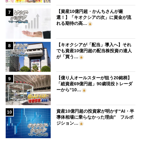
【資産10億円超・かんちさんが厳
7
選！】「キオクシアの次」に資金が流
れる期待の高…
【キオクシアが「配当」導入へ】それ
8
でも資産10億円超の配当株投資の達人
が「買う…
【億り人オールスターが狙う20銘柄】
9
「総資産69億円超」90歳現役トレーダ
ーから“10…
資産10億円超の投資家が明かす“AI・半
10
導体相場に乗らなかった理由” フルポ
ジション…