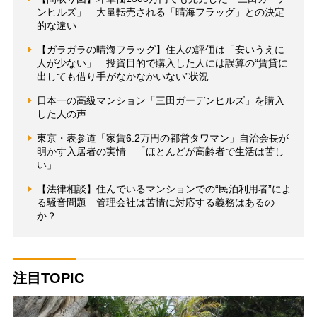
ンヒルズ」 大量転売される「晴海フラッグ」との決定
的な違い
【ガラガラの晴海フラッグ】住人の評価は「安いうえに
人が少ない」 投資目的で購入した人には誤算の“賃貸に
出しても借り手がなかなかいない”状況
日本一の高級マンション「三田ガーデンヒルズ」を購入
した人の声
東京・表参道「家賃6.2万円の都営タワマン」自治会長が
明かす入居者の実情 「ほとんどが高齢者で生活は苦し
い」
【法律相談】住んでいるマンションでの“民泊利用者”によ
る騒音問題 管理会社は苦情に対応する義務はあるの
か？
注目TOPIC