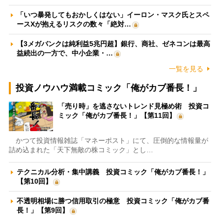
「いつ暴発してもおかしくはない」イーロン・マスク氏とスペ
ースXが抱えるリスクの数々「絶対…
【3メガバンクは純利益5兆円超】銀行、商社、ゼネコンは最高
益続出の一方で、中小企業・…
一覧を見る
投資ノウハウ満載コミック「俺がカブ番長！」
「売り時」を逃さないトレンド見極め術 投資コ
ミック「俺がカブ番長！」【第11回】
かつて投資情報雑誌「マネーポスト」にて、圧倒的な情報量が
詰め込まれた「天下無敵の株コミック」とし…
テクニカル分析・集中講義 投資コミック「俺がカブ番長！」
【第10回】
不透明相場に勝つ信用取引の極意 投資コミック「俺がカブ番
長！」【第9回】