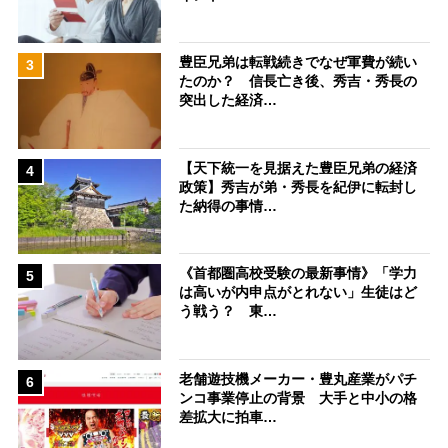
豊臣兄弟は転戦続きでなぜ軍費が続い
3
たのか？ 信長亡き後、秀吉・秀長の
突出した経済…
【天下統一を見据えた豊臣兄弟の経済
4
政策】秀吉が弟・秀長を紀伊に転封し
た納得の事情…
《首都圏高校受験の最新事情》「学力
5
は高いが内申点がとれない」生徒はど
う戦う？ 東…
老舗遊技機メーカー・豊丸産業がパチ
6
ンコ事業停止の背景 大手と中小の格
差拡大に拍車…