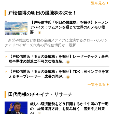
一覧を見る
戸松信博の明日の爆騰株を探せ！
【戸松信博氏「明日の爆騰株」を探せ】トーメン
デバイス：サムスンを通じて世界のAIメモリ需
要…
新聞や雑誌など多数の金融メディアに出演するグローバルリン
クアドバイザーズ代表の戸松信博氏が、最新…
【戸松信博氏「明日の爆騰株」を探せ】レーザーテック：最先
端半導体の製造に不可欠な検査装…
【戸松信博氏「明日の爆騰株」を探せ】TDK：AIインフラを支
えるキープレーヤー 成長の再評…
一覧を見る
田代尚機のチャイナ・リサーチ
厳しい経済情勢をどう打開するか？中国の下半期
の「経済運営方針」を読み解く 需要不足対策
が…