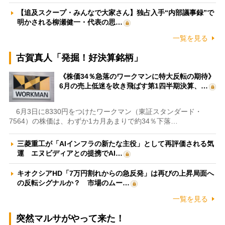
【追及スクープ・みんなで大家さん】独占入手“内部議事録”で
明かされる柳瀬健一・代表の思…
一覧を見る
古賀真人「発掘！好決算銘柄」
《株価34％急落のワークマンに特大反転の期待》
6月の売上低迷を吹き飛ばす第1四半期決算、…
6月3日に8330円をつけたワークマン（東証スタンダード・
7564）の株価は、わずか1カ月あまりで約34％下落…
三菱重工が「AIインフラの新たな主役」として再評価される気
運 エヌビディアとの提携でAI…
キオクシアHD「7万円割れからの急反発」は再びの上昇局面へ
の反転シグナルか？ 市場のムー…
一覧を見る
突然マルサがやって来た！