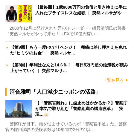
【最終回】1億6000万円の負債と引き換えに手に
入れたプライスレスな経験 ｜ 突然マルサがや…
2009年12月に発行された元FXトレーダー・磯貝清明氏の著書
『突然マルサがやって来た！～FXで10億円稼い…
【第9回】もう一度FXでリベンジ！ 種銭は差し押さえを免れ
た”ヒミツのお金” ｜ 突然マルサ…
【第8回】年利はなんと14.6％！ 毎日5万円超の延滞税が積み
上がっていく ｜ 突然マルサ…
一覧を見る
河合雅司「人口減少ニッポンの活路」
【「警察官離れ」に歯止めはかかるか？】警察庁
が本気で取り組む「警察組織の構造改革」 実
現…
警察庁が目下、頭を悩ませているのが「警察官不足」だ。警察
官の採用試験の受験者数は10年間で2分の1以…