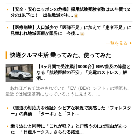
【安全・安心ニッポンの危機】採用試験受験者数は10年間で2
分の1以下に！ 出生数減がも…
【医療崩壊】人口減少で「医師不足」に加えて「患者不足」に
見舞われ地域医療が限界に 今後…
一覧を見る
快適クルマ生活 乗ってみた、使ってみた
【4ヶ月間で受注累計6000台】BEV普及の障壁と
なる「航続距離の不安」「充電のストレス」解
消…
あれほどもてはやされていた「EV（BEV）シフト」の潮流も、
最近では減速基調になっているように見える。…
《雪道の対応力を検証》シビアな状況で実感した「フォレスタ
ー」の真価 「ターボ」と「スト…
乗り込むと同時に「これが軽？」と戸惑うのには理由があっ
た 「日産ルークス」さらなる躍進…