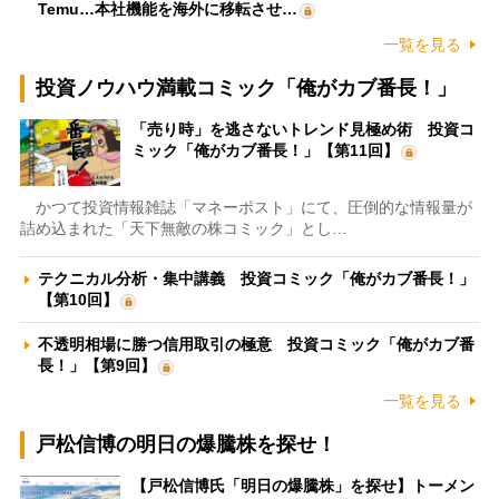
Temu…本社機能を海外に移転させ…
一覧を見る
投資ノウハウ満載コミック「俺がカブ番長！」
「売り時」を逃さないトレンド見極め術 投資コ
ミック「俺がカブ番長！」【第11回】
かつて投資情報雑誌「マネーポスト」にて、圧倒的な情報量が
詰め込まれた「天下無敵の株コミック」とし…
テクニカル分析・集中講義 投資コミック「俺がカブ番長！」
【第10回】
不透明相場に勝つ信用取引の極意 投資コミック「俺がカブ番
長！」【第9回】
一覧を見る
戸松信博の明日の爆騰株を探せ！
【戸松信博氏「明日の爆騰株」を探せ】トーメン