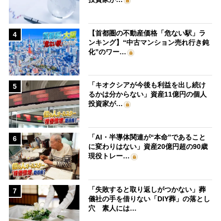
【首都圏の不動産価格「危ない駅」ラ
4
ンキング】“中古マンション売れ行き鈍
化”のワー…
「キオクシアが今後も利益を出し続け
5
るかは分からない」資産11億円の個人
投資家が…
「AI・半導体関連が“本命”であること
6
に変わりはない」資産20億円超の90歳
現役トレー…
「失敗すると取り返しがつかない」葬
7
儀社の手を借りない「DIY葬」の落とし
穴 素人には…