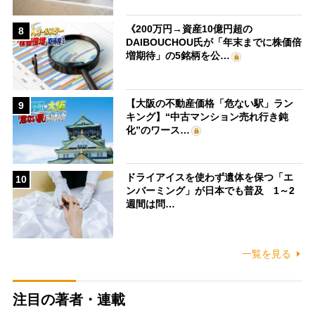
《200万円→資産10億円超の
8
DAIBOUCHOU氏が「年末までに株価倍
増期待」の5銘柄を公…
【大阪の不動産価格「危ない駅」ラン
9
キング】“中古マンション売れ行き鈍
化”のワース…
ドライアイスを使わず遺体を保つ「エ
10
ンバーミング」が日本でも普及 1～2
週間は問…
一覧を見る
注目の著者・連載