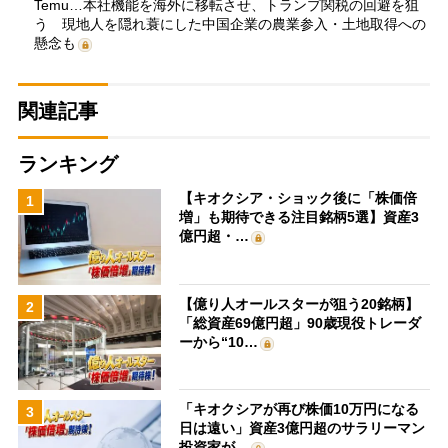
Temu…本社機能を海外に移転させ、トランプ関税の回避を狙
う 現地人を隠れ蓑にした中国企業の農業参入・土地取得への
懸念も
関連記事
ランキング
【キオクシア・ショック後に「株価倍
1
増」も期待できる注目銘柄5選】資産3
億円超・…
【億り人オールスターが狙う20銘柄】
2
「総資産69億円超」90歳現役トレーダ
ーから“10…
「キオクシアが再び株価10万円になる
3
日は遠い」資産3億円超のサラリーマン
投資家が…