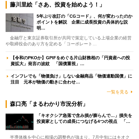
藤川里絵「さあ、投資を始めよう！」
5年ぶり改訂の「CGコード」、何が変わったのか
ポイントを解説 企業に成長投資の具体的な説
明…
金融庁と東京証券取引所が共同で策定している上場企業の経営
や取締役会のあり方を定める「コーポレート…
【令和のPKOか】GPIFをめぐる片山財務相の「円資産への投
資拡大」発言の波紋 「国債重視」…
インフレでも「物価負け」しない金融商品「物価連動国債」に
注目 元本が物価の動きに合わせ…
一覧を見る
森口亮「まるわかり市況分析」
「キオクシア急落で含み損が膨らんで…」損失を
投資家としての成長につなげる4つの視点 「…
半導体株を中心に相場の調整色が強まり、7月中旬にはキオク