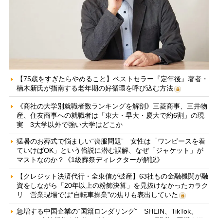
【75歳をすぎたらやめること】ベストセラー『定年後』著者・
楠木新氏が指南する老年期の好循環を呼び込む方法
《商社の大学別就職者数ランキングを解剖》三菱商事、三井物
産、住友商事への就職者は「東大・早大・慶大で約6割」の現
実 3大学以外で強い大学はどこか
猛暑のお葬式で悩ましい“喪服問題” 女性は「ワンピースを着
ていけばOK」という俗説に潜む誤解、なぜ「ジャケット」が
マストなのか？《1級葬祭ディレクターが解説》
【クレジット決済代行・全東信が破産】63社もの金融機関が融
資をしながら「20年以上の粉飾決算」を見抜けなかったカラク
リ 営業現場では“自転車操業”の焦りも表出していた
急増する中国企業の“国籍ロンダリング” SHEIN、TikTok、