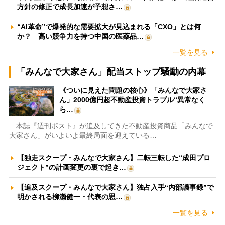
方針の修正で成長加速が予想さ…
“AI革命”で爆発的な需要拡大が見込まれる「CXO」とは何
か？ 高い競争力を持つ中国の医薬品…
一覧を見る
「みんなで大家さん」配当ストップ騒動の内幕
《ついに見えた問題の核心》「みんなで大家さ
ん」2000億円超不動産投資トラブル“異常なく
ら…
本誌『週刊ポスト』が追及してきた不動産投資商品「みんなで
大家さん」がいよいよ最終局面を迎えている…
【独走スクープ・みんなで大家さん】二転三転した“成田プロ
ジェクト”の計画変更の裏で起き…
【追及スクープ・みんなで大家さん】独占入手“内部議事録”で
明かされる柳瀬健一・代表の思…
一覧を見る