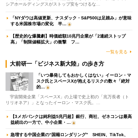
シアホールディングスがストップ安をつけるな…
「NYダウは高値更新、ナスダック・S&P500は足踏み」が意味
する米国株市場の変化 半…
【歴史的な爆騰劇】時価総額10兆円企業が「2連続ストップ
高」「制限値幅拡大」の衝撃 フ…
一覧を見る
大前研一「ビジネス新大陸」の歩き方
「いつ暴発してもおかしくはない」イーロン・マ
スク氏とスペースXが抱えるリスクの数々「絶対
的…
宇宙開発企業「スペースX」の上場で史上初の「兆万長者（ト
リリオネア）」となったイーロン・マスク氏。…
【3メガバンクは純利益5兆円超】銀行、商社、ゼネコンは最高
益続出の一方で、中小企業・…
急増する中国企業の“国籍ロンダリング” SHEIN、TikTok、