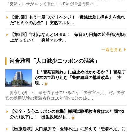
『突然マルサがやって来た！～FXで10億円稼い…
【第9回】もう一度FXでリベンジ！ 種銭は差し押さえを免れ
た”ヒミツのお金” ｜ 突然マルサ…
【第8回】年利はなんと14.6％！ 毎日5万円超の延滞税が積み
上がっていく ｜ 突然マルサ…
一覧を見る
河合雅司「人口減少ニッポンの活路」
【「警察官離れ」に歯止めはかかるか？】警察庁
が本気で取り組む「警察組織の構造改革」 実
現…
警察庁が目下、頭を悩ませているのが「警察官不足」だ。警察
官の採用試験の受験者数は10年間で2分の1以…
【安全・安心ニッポンの危機】採用試験受験者数は10年間で2
分の1以下に！ 出生数減がも…
【医療崩壊】人口減少で「医師不足」に加えて「患者不足」に