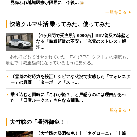
見舞われ地域医療が限界に 今後…
一覧を見る
快適クルマ生活 乗ってみた、使ってみた
【4ヶ月間で受注累計6000台】BEV普及の障壁と
なる「航続距離の不安」「充電のストレス」解
消…
あれほどもてはやされていた「EV（BEV）シフト」の潮流も、
最近では減速基調になっているように見える。…
《雪道の対応力を検証》シビアな状況で実感した「フォレスタ
ー」の真価 「ターボ」と「スト…
乗り込むと同時に「これが軽？」と戸惑うのには理由があっ
た 「日産ルークス」さらなる躍進…
一覧を見る
大竹聡の「昼酒御免！」
【大竹聡の昼酒御免！】「ネグローニ」「山崎」