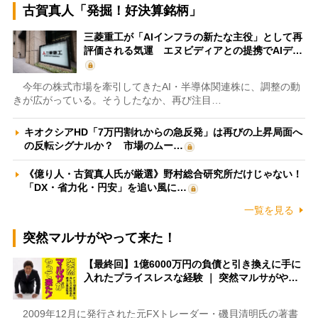
古賀真人「発掘！好決算銘柄」
三菱重工が「AIインフラの新たな主役」として再
評価される気運 エヌビディアとの提携でAIデ…
今年の株式市場を牽引してきたAI・半導体関連株に、調整の動
きが広がっている。そうしたなか、再び注目…
キオクシアHD「7万円割れからの急反発」は再びの上昇局面へ
の反転シグナルか？ 市場のムー…
《億り人・古賀真人氏が厳選》野村総合研究所だけじゃない！
「DX・省力化・円安」を追い風に…
一覧を見る
突然マルサがやって来た！
【最終回】1億6000万円の負債と引き換えに手に
入れたプライスレスな経験 ｜ 突然マルサがや…
2009年12月に発行された元FXトレーダー・磯貝清明氏の著書