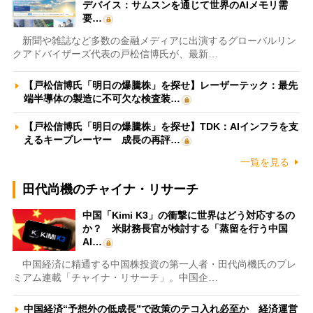
デバイス：サムスンを通じて世界のAIメモリ需
要…
新聞や雑誌など多数の金融メディアに出演するグローバルリン
クアドバイザーズ代表の戸松信博氏が、最新…
【戸松信博氏「明日の爆騰株」を探せ】レーザーテック：最先
端半導体の製造に不可欠な検査装…
【戸松信博氏「明日の爆騰株」を探せ】TDK：AIインフラを支
えるキープレーヤー 成長の再評…
一覧を見る
田代尚機のチャイナ・リサーチ
中国「Kimi K3」の衝撃に世界はどう対応するの
か？ 米財務長官が検討する「蒸留を行う中国
AI…
中国経済に精通する中国株投資の第一人者・田代尚機氏のプレ
ミアム連載「チャイナ・リサーチ」。中国企…
中国経済“予想外の低成長”で政策のテコ入れ必至か 経済運営