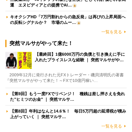
運 エヌビディアとの提携でAI…
キオクシアHD「7万円割れからの急反発」は再びの上昇局面へ
の反転シグナルか？ 市場のムー…
一覧を見る
突然マルサがやって来た！
【最終回】1億6000万円の負債と引き換えに手に
入れたプライスレスな経験 ｜ 突然マルサがや…
2009年12月に発行された元FXトレーダー・磯貝清明氏の著書
『突然マルサがやって来た！～FXで10億円稼い…
【第9回】もう一度FXでリベンジ！ 種銭は差し押さえを免れ
た”ヒミツのお金” ｜ 突然マルサ…
【第8回】年利はなんと14.6％！ 毎日5万円超の延滞税が積み
上がっていく ｜ 突然マルサ…
一覧を見る