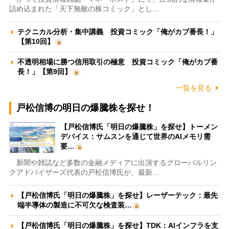
詰め込まれた「天下無敵の株コミック」とし…
テクニカル分析・集中講義 投資コミック「俺がカブ番長！」
【第10回】
不透明相場に勝つ信用取引の極意 投資コミック「俺がカブ番
長！」【第9回】
一覧を見る
戸松信博の明日の爆騰株を探せ！
【戸松信博氏「明日の爆騰株」を探せ】トーメン
デバイス：サムスンを通じて世界のAIメモリ需
要…
新聞や雑誌など多数の金融メディアに出演するグローバルリン
クアドバイザーズ代表の戸松信博氏が、最新…
【戸松信博氏「明日の爆騰株」を探せ】レーザーテック：最先
端半導体の製造に不可欠な検査装…
【戸松信博氏「明日の爆騰株」を探せ】TDK：AIインフラを支