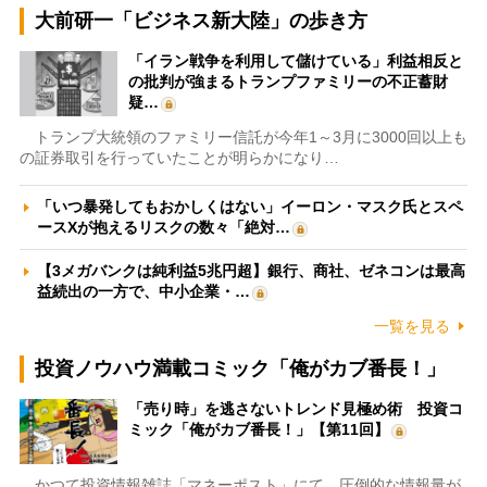
大前研一「ビジネス新大陸」の歩き方
「イラン戦争を利用して儲けている」利益相反と
の批判が強まるトランプファミリーの不正蓄財
疑…
トランプ大統領のファミリー信託が今年1～3月に3000回以上も
の証券取引を行っていたことが明らかになり…
「いつ暴発してもおかしくはない」イーロン・マスク氏とスペ
ースXが抱えるリスクの数々「絶対…
【3メガバンクは純利益5兆円超】銀行、商社、ゼネコンは最高
益続出の一方で、中小企業・…
一覧を見る
投資ノウハウ満載コミック「俺がカブ番長！」
「売り時」を逃さないトレンド見極め術 投資コ
ミック「俺がカブ番長！」【第11回】
かつて投資情報雑誌「マネーポスト」にて、圧倒的な情報量が