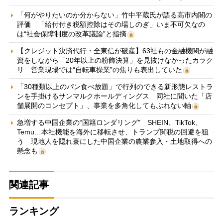
「何がやりたいのか分からない」竹中平蔵氏が語る高市内閣の
評価 「給付付き税額控除はその場しのぎ」いま不可欠なの
は“社会保障制度の改革議論”と指摘
【クレジット決済代行・全東信が破産】63社もの金融機関が融
資をしながら「20年以上の粉飾決算」を見抜けなかったカラク
リ 営業現場では“自転車操業”の焦りも表出していた
「30種類以上のパン食べ放題」で行列のできる新形態レストラ
ンを手掛けるサンマルクホールディングス 同社に聞いた「店
舗展開のコンセプト」、事業を多角化してもぶれない軸
急増する中国企業の“国籍ロンダリング” SHEIN、TikTok、
Temu…本社機能を海外に移転させ、トランプ関税の回避を狙
う 現地人を隠れ蓑にした中国企業の農業参入・土地取得への
懸念も
関連記事
ランキング