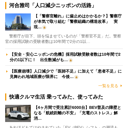
河合雅司「人口減少ニッポンの活路」
【「警察官離れ」に歯止めはかかるか？】警察庁
が本気で取り組む「警察組織の構造改革」 実
現…
警察庁が目下、頭を悩ませているのが「警察官不足」だ。警察
官の採用試験の受験者数は10年間で2分の1以…
【安全・安心ニッポンの危機】採用試験受験者数は10年間で2
分の1以下に！ 出生数減がも…
【医療崩壊】人口減少で「医師不足」に加えて「患者不足」に
見舞われ地域医療が限界に 今後…
一覧を見る
快適クルマ生活 乗ってみた、使ってみた
【4ヶ月間で受注累計6000台】BEV普及の障壁と
なる「航続距離の不安」「充電のストレス」解
消…
あれほどもてはやされていた「EV（BEV）シフト」の潮流も、