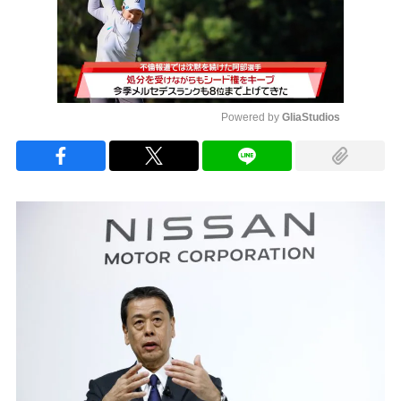
Powered by 
GliaStudios
Mute