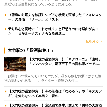
最近では減速基調になっているように見える。…
《雪道の対応力を検証》シビアな状況で実感した「フォレスタ
ー」の真価 「ターボ」と「スト…
乗り込むと同時に「これが軽？」と戸惑うのには理由があっ
た 「日産ルークス」さらなる躍進…
一覧を見る
大竹聡の「昼酒御免！」
【大竹聡の昼酒御免！】「ネグローニ」「山崎」
「マンハッタン」新宿三丁目の隠れ家バーで1…
お酒はいつ飲んでもいいものだが、昼から飲むお酒にはまた格
別の味わいがある――。ライター・作家の大竹…
【大竹聡の昼酒御免！】今の若者は「なめろう」や「キヌカツ
ギ」を知らないって本当？ 昔の…
【大竹聡の昼酒御免！】京急線で多摩川越えて「川崎の大衆酒