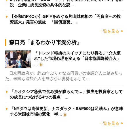
説 企業に成長投資の具体的な説…
【令和のPKOか】GPIFをめぐる片山財務相の「円資産への投
資拡大」発言の波紋 「国債重視」…
一覧を見る
森口亮「まるわかり市況分析」
「トレンド転換のスイッチになり得る」“介入慣
れ”した市場心理を変える「日米協調為替介入」
…
日米両政府が、約28年ぶりとなる円買いの協調介入に踏み切っ
た。米国も追加介入を辞さない姿勢を示して…
「キオクシア急落で含み損が膨らんで…」損失を投資家として
の成長につなげる4つの視点 …
「NYダウは高値更新、ナスダック・S&P500は足踏み」が意味
する米国株市場の変化 半…
一覧を見る