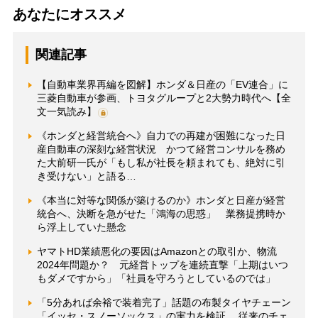
あなたにオススメ
関連記事
【自動車業界再編を図解】ホンダ＆日産の「EV連合」に
三菱自動車が参画、トヨタグループと2大勢力時代へ【全
文一気読み】
《ホンダと経営統合へ》自力での再建が困難になった日
産自動車の深刻な経営状況 かつて経営コンサルを務め
た大前研一氏が「もし私が社長を頼まれても、絶対に引
き受けない」と語る…
《本当に対等な関係が築けるのか》ホンダと日産が経営
統合へ、決断を急がせた「鴻海の思惑」 業務提携時か
ら浮上していた懸念
ヤマトHD業績悪化の要因はAmazonとの取引か、物流
2024年問題か？ 元経営トップを連続直撃「上期はいつ
もダメですから」「社員を守ろうとしているのでは」
「5分あれば余裕で装着完了」話題の布製タイヤチェーン
「イッセ・スノーソックス」の実力を検証 従来のチェ