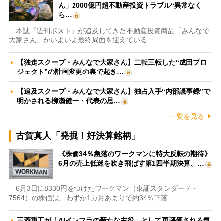
ん」2000億円超不動産投資トラブル“異常なく
ら…
本誌『週刊ポスト』が追及してきた不動産投資商品「みんなで
大家さん」がいよいよ最終局面を迎えている…
【独走スクープ・みんなで大家さん】二転三転した“成田プロ
ジェクト”の計画変更の裏で起き…
【追及スクープ・みんなで大家さん】独占入手“内部議事録”で
明かされる柳瀬健一・代表の思…
一覧を見る
古賀真人「発掘！好決算銘柄」
《株価34％急落のワークマンに特大反転の期待》
6月の売上低迷を吹き飛ばす第1四半期決算、…
6月3日に8330円をつけたワークマン（東証スタンダード・
7564）の株価は、わずか1カ月あまりで約34％下落…
三菱重工が「AIインフラの新たな主役」として再評価される気