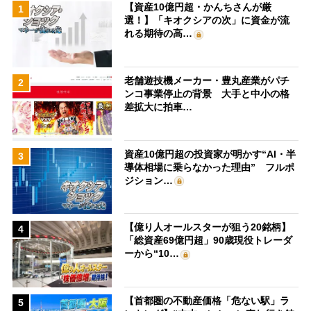
【資産10億円超・かんちさんが厳
1
選！】「キオクシアの次」に資金が流
れる期待の高…
老舗遊技機メーカー・豊丸産業がパチ
2
ンコ事業停止の背景 大手と中小の格
差拡大に拍車…
資産10億円超の投資家が明かす“AI・半
3
導体相場に乗らなかった理由” フルポ
ジション…
【億り人オールスターが狙う20銘柄】
4
「総資産69億円超」90歳現役トレーダ
ーから“10…
【首都圏の不動産価格「危ない駅」ラ
5