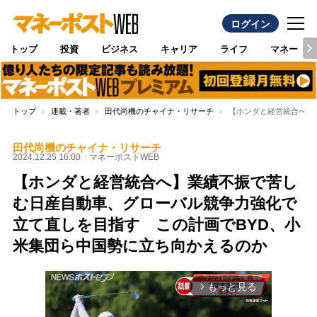
ログイン
トップ
投資
ビジネス
キャリア
ライフ
マネー
トップ
連載・著者
田代尚機のチャイナ・リサーチ
【ホンダと経営統合へ】
田代尚機のチャイナ・リサーチ
2024.12.25 16:00
マネーポストWEB
【ホンダと経営統合へ】業績不振で苦し
む日産自動車、グローバル競争力強化で
立て直しを目指す この計画でBYD、小
米集団ら中国勢に立ち向かえるのか
もっと見る
arrow_forward_ios