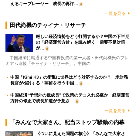
えるキープレーヤー 成長の再評…
一覧を見る
田代尚機のチャイナ・リサーチ
厳しい経済情勢をどう打開するか？中国の下半期
の「経済運営方針」を読み解く 需要不足対策
が…
中国経済に精通する中国株投資の第一人者・田代尚機氏のプレ
ミアム連載「チャイナ・リサーチ」。中国の…
中国「Kimi K3」の衝撃に世界はどう対応するのか？ 米財務
長官が検討する「蒸留を行う中国…
中国経済“予想外の低成長”で政策のテコ入れ必至か 経済運営
方針の修正で成長加速が予想さ…
一覧を見る
「みんなで大家さん」配当ストップ騒動の内幕
《ついに見えた問題の核心》「みんなで大家さ