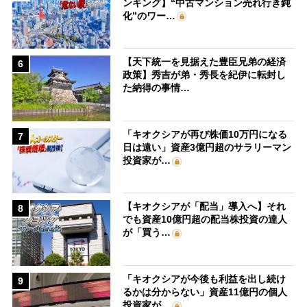
ンキング】“中古マンション売れ行き鈍
化”のワー…
【天下統一を見据えた豊臣兄弟の経済
6
政策】秀吉が弟・秀長を紀伊に転封し
た納得の事情…
「キオクシアが再び株価10万円になる
7
日は遠い」資産3億円超のサラリーマン
投資家が…
【キオクシアが「配当」導入へ】それ
8
でも資産10億円超の配当株投資の達人
が「買う…
「キオクシアが今後も利益を出し続け
9
るかは分からない」資産11億円の個人
投資家が…