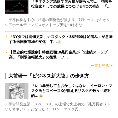
「キオクシア急落で含み損が膨らんで…」損失を
投資家としての成長につなげる4つの視点 「…
半導体株を中心に相場の調整色が強まり、7月中旬にはキオク
シアホールディングスがストップ安をつけるな…
「NYダウは高値更新、ナスダック・S&P500は足踏み」が意味
する米国株市場の変化 半…
【歴史的な爆騰劇】時価総額10兆円企業が「2連続ストップ
高」「制限値幅拡大」の衝撃 フ…
一覧を見る
大前研一「ビジネス新大陸」の歩き方
「いつ暴発してもおかしくはない」イーロン・マ
スク氏とスペースXが抱えるリスクの数々「絶対
的…
宇宙開発企業「スペースX」の上場で史上初の「兆万長者（ト
リリオネア）」となったイーロン・マスク氏。…