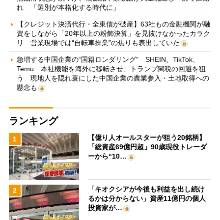
れ 「選別が本格化する時代に」
【クレジット決済代行・全東信が破産】63社もの金融機関が融
資をしながら「20年以上の粉飾決算」を見抜けなかったカラク
リ 営業現場では“自転車操業”の焦りも表出していた
急増する中国企業の“国籍ロンダリング” SHEIN、TikTok、
Temu…本社機能を海外に移転させ、トランプ関税の回避を狙
う 現地人を隠れ蓑にした中国企業の農業参入・土地取得への
懸念も
ランキング
【億り人オールスターが狙う20銘柄】
1
「総資産69億円超」90歳現役トレーダ
ーから“10…
「キオクシアが今後も利益を出し続け
2
るかは分からない」資産11億円の個人
投資家が…