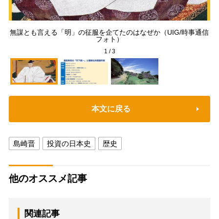
「
無謀とも言える「明」の征服を企てたのはなぜか（UIG/時事通信
考
フォト）
1
/
3
本文に戻る
島崎晋
投資の日本史
歴史
他のオススメ記事
関連記事