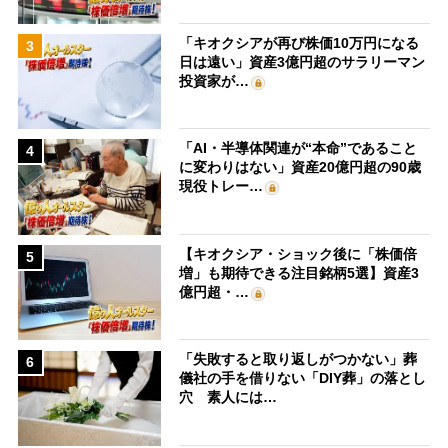
「キオクシアが再び株価10万円になる
3
日は遠い」資産3億円超のサラリーマン
投資家が…
「AI・半導体関連が“本命”であること
4
に変わりはない」資産20億円超の90歳
現役トレー…
【キオクシア・ショック後に「株価倍
5
増」も期待できる注目銘柄5選】資産3
億円超・…
「失敗すると取り返しがつかない」葬
6
儀社の手を借りない「DIY葬」の落とし
穴 素人には…