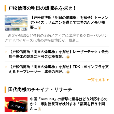
戸松信博の明日の爆騰株を探せ！
【戸松信博氏「明日の爆騰株」を探せ】トーメン
デバイス：サムスンを通じて世界のAIメモリ需
要…
新聞や雑誌など多数の金融メディアに出演するグローバルリン
クアドバイザーズ代表の戸松信博氏が、最新…
【戸松信博氏「明日の爆騰株」を探せ】レーザーテック：最先
端半導体の製造に不可欠な検査装…
【戸松信博氏「明日の爆騰株」を探せ】TDK：AIインフラを支
えるキープレーヤー 成長の再評…
一覧を見る
田代尚機のチャイナ・リサーチ
中国「Kimi K3」の衝撃に世界はどう対応するの
か？ 米財務長官が検討する「蒸留を行う中国
AI…