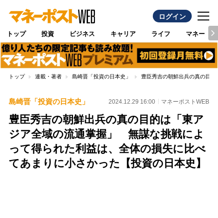
ログイン
トップ
投資
ビジネス
キャリア
ライフ
マネー
トップ
連載・著者
島崎晋「投資の日本史」
豊臣秀吉の朝鮮出兵の真の目的
島崎晋「投資の日本史」
2024.12.29 16:00
マネーポストWEB
豊臣秀吉の朝鮮出兵の真の目的は「東ア
ジア全域の流通掌握」 無謀な挑戦によ
って得られた利益は、全体の損失に比べ
てあまりに小さかった【投資の日本史】
Loaded
:
100.00%
/
Unmute