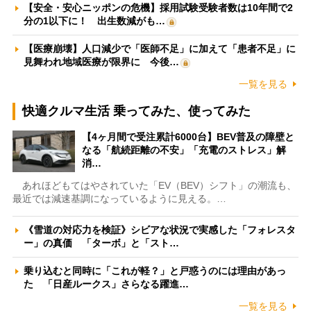
【安全・安心ニッポンの危機】採用試験受験者数は10年間で2
分の1以下に！ 出生数減がも…
【医療崩壊】人口減少で「医師不足」に加えて「患者不足」に
見舞われ地域医療が限界に 今後…
一覧を見る
快適クルマ生活 乗ってみた、使ってみた
【4ヶ月間で受注累計6000台】BEV普及の障壁と
なる「航続距離の不安」「充電のストレス」解
消…
あれほどもてはやされていた「EV（BEV）シフト」の潮流も、
最近では減速基調になっているように見える。…
《雪道の対応力を検証》シビアな状況で実感した「フォレスタ
ー」の真価 「ターボ」と「スト…
乗り込むと同時に「これが軽？」と戸惑うのには理由があっ
た 「日産ルークス」さらなる躍進…
一覧を見る