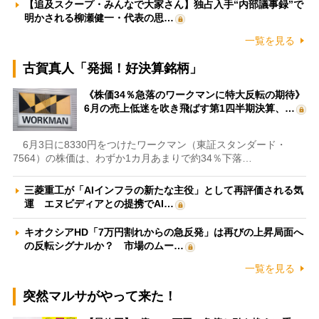
【追及スクープ・みんなで大家さん】独占入手“内部議事録”で
明かされる柳瀬健一・代表の思…
一覧を見る
古賀真人「発掘！好決算銘柄」
《株価34％急落のワークマンに特大反転の期待》
6月の売上低迷を吹き飛ばす第1四半期決算、…
6月3日に8330円をつけたワークマン（東証スタンダード・
7564）の株価は、わずか1カ月あまりで約34％下落…
三菱重工が「AIインフラの新たな主役」として再評価される気
運 エヌビディアとの提携でAI…
キオクシアHD「7万円割れからの急反発」は再びの上昇局面へ
の反転シグナルか？ 市場のムー…
一覧を見る
突然マルサがやって来た！