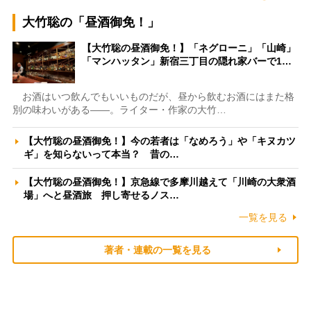
大竹聡の「昼酒御免！」
【大竹聡の昼酒御免！】「ネグローニ」「山崎」
「マンハッタン」新宿三丁目の隠れ家バーで1…
お酒はいつ飲んでもいいものだが、昼から飲むお酒にはまた格
別の味わいがある――。ライター・作家の大竹…
【大竹聡の昼酒御免！】今の若者は「なめろう」や「キヌカツ
ギ」を知らないって本当？ 昔の…
【大竹聡の昼酒御免！】京急線で多摩川越えて「川崎の大衆酒
場」へと昼酒旅 押し寄せるノス…
一覧を見る
著者・連載の一覧を見る