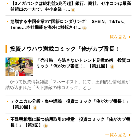
【3メガバンクは純利益5兆円超】銀行、商社、ゼネコンは最高
益続出の一方で、中小企業・…
急増する中国企業の“国籍ロンダリング” SHEIN、TikTok、
Temu…本社機能を海外に移転させ…
一覧を見る
投資ノウハウ満載コミック「俺がカブ番長！」
「売り時」を逃さないトレンド見極め術 投資コ
ミック「俺がカブ番長！」【第11回】
かつて投資情報雑誌「マネーポスト」にて、圧倒的な情報量が
詰め込まれた「天下無敵の株コミック」とし…
テクニカル分析・集中講義 投資コミック「俺がカブ番長！」
【第10回】
不透明相場に勝つ信用取引の極意 投資コミック「俺がカブ番
長！」【第9回】
一覧を見る