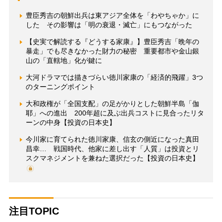
豊臣秀吉の朝鮮出兵は東アジア全体を「わやちゃか」に
した その影響は「明の衰退・滅亡」にもつながった
【史実で解読する『どうする家康』】豊臣秀吉「晩年の
暴走」でも尽きなかった財力の秘密 重要都市や金山銀
山の「直轄地」化が鍵に
大河ドラマでは描きづらい徳川家康の「経済的飛躍」3つ
のターニングポイント
大和政権が「全国支配」の足がかりとした朝鮮半島「伽
耶」への進出 200年超に及ぶ出兵コストに見合ったリタ
ーンの中身【投資の日本史】
今川家に育てられた徳川家康、信玄の側近になった真田
昌幸… 戦国時代、他家に差し出す「人質」は投資とリ
スクマネジメントを兼ねた選択だった【投資の日本史】
注目TOPIC