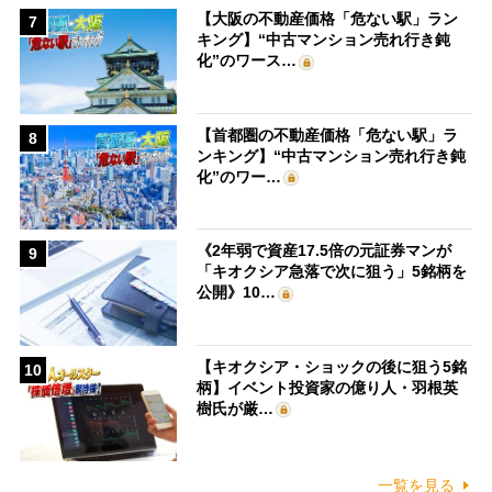
【大阪の不動産価格「危ない駅」ラン
7
キング】“中古マンション売れ行き鈍
化”のワース…
【首都圏の不動産価格「危ない駅」ラ
8
ンキング】“中古マンション売れ行き鈍
化”のワー…
《2年弱で資産17.5倍の元証券マンが
9
「キオクシア急落で次に狙う」5銘柄を
公開》10…
【キオクシア・ショックの後に狙う5銘
10
柄】イベント投資家の億り人・羽根英
樹氏が厳…
一覧を見る