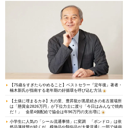
【75歳をすぎたらやめること】ベストセラー『定年後』著者・
楠木新氏が指南する老年期の好循環を呼び込む方法
【土俵に埋まるカネ】大の里、豊昇龍が黒星続きの名古屋場所
は「懸賞金2826万円」が下位力士に渡り「今日はみんなで焼肉
だ！」 金星4個配給で協会は年96万円の支出増に
小学生に人気の「シール流通事情」に変調 「ボンドロ」は依
然品薄状態が続くが、模倣品や類似品が大量流通し一部で値崩