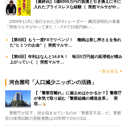
【最終回】1億6000万円の負債と引き換えに手に
入れたプライスレスな経験 ｜ 突然マルサがや…
2009年12月に発行された元FXトレーダー・磯貝清明氏の著書
『突然マルサがやって来た！～FXで10億円稼い…
【第9回】もう一度FXでリベンジ！ 種銭は差し押さえを免れ
た”ヒミツのお金” ｜ 突然マルサ…
【第8回】年利はなんと14.6％！ 毎日5万円超の延滞税が積み
上がっていく ｜ 突然マルサ…
一覧を見る
河合雅司「人口減少ニッポンの活路」
【「警察官離れ」に歯止めはかかるか？】警察庁
が本気で取り組む「警察組織の構造改革」 実
現…
警察庁が目下、頭を悩ませているのが「警察官不足」だ。警察
官の採用試験の受験者数は10年間で2分の1以…