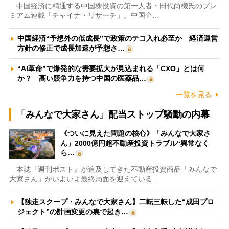
中国経済に精通する中国株投資の第一人者・田代尚機氏のプレ
ミアム連載「チャイナ・リサーチ」。中国企…
中国経済“予想外の低成長”で政策のテコ入れ必至か 経済運営
方針の修正で成長加速が予想さ…
“AI革命”で爆発的な需要拡大が見込まれる「CXO」とは何
か？ 高い競争力を持つ中国の医薬品…
一覧を見る
「みんなで大家さん」配当ストップ騒動の内幕
《ついに見えた問題の核心》「みんなで大家さ
ん」2000億円超不動産投資トラブル“異常なく
ら…
本誌『週刊ポスト』が追及してきた不動産投資商品「みんなで
大家さん」がいよいよ最終局面を迎えている…
【独走スクープ・みんなで大家さん】二転三転した“成田プロ
ジェクト”の計画変更の裏で起き…