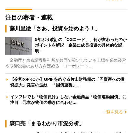
注目の著者・連載
藤川里絵「さあ、投資を始めよう！」
5年ぶり改訂の「CGコード」、何が変わったのか
ポイントを解説 企業に成長投資の具体的な説
明…
金融庁と東京証券取引所が共同で策定している上場企業の経営
や取締役会のあり方を定める「コーポレート…
【令和のPKOか】GPIFをめぐる片山財務相の「円資産への投
資拡大」発言の波紋 「国債重視」…
インフレでも「物価負け」しない金融商品「物価連動国債」に
注目 元本が物価の動きに合わせ…
一覧を見る
森口亮「まるわかり市況分析」