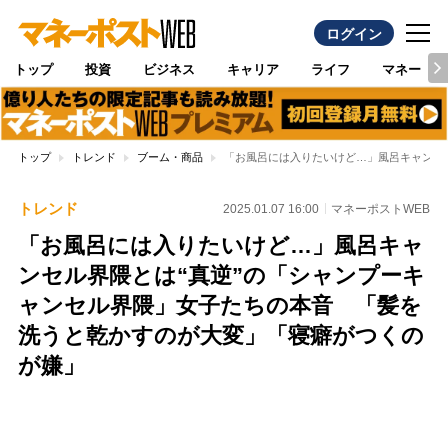
ログイン
トップ
投資
ビジネス
キャリア
ライフ
マネー
トップ
トレンド
ブーム・商品
「お風呂には入りたいけど…」風呂キャンセ
トレンド
2025.01.07 16:00
マネーポストWEB
「お風呂には入りたいけど…」風呂キャ
ンセル界隈とは“真逆”の「シャンプーキ
ャンセル界隈」女子たちの本音 「髪を
洗うと乾かすのが大変」「寝癖がつくの
が嫌」
Loaded
:
100.00%
/
Unmute