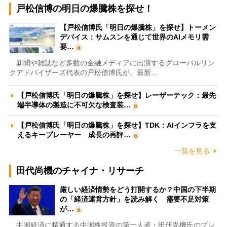
戸松信博の明日の爆騰株を探せ！
【戸松信博氏「明日の爆騰株」を探せ】トーメン
デバイス：サムスンを通じて世界のAIメモリ需
要…
新聞や雑誌など多数の金融メディアに出演するグローバルリン
クアドバイザーズ代表の戸松信博氏が、最新…
【戸松信博氏「明日の爆騰株」を探せ】レーザーテック：最先
端半導体の製造に不可欠な検査装…
【戸松信博氏「明日の爆騰株」を探せ】TDK：AIインフラを支
えるキープレーヤー 成長の再評…
一覧を見る
田代尚機のチャイナ・リサーチ
厳しい経済情勢をどう打開するか？中国の下半期
の「経済運営方針」を読み解く 需要不足対策
が…
中国経済に精通する中国株投資の第一人者・田代尚機氏のプレ