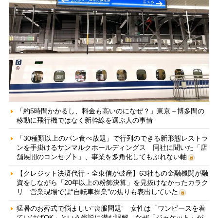
「約5時間かかるし、料金も高いのになぜ？」東京～博多間の
移動に飛行機ではなく新幹線を選ぶ人の事情
「30種類以上のパン食べ放題」で行列のできる新形態レストラ
ンを手掛けるサンマルクホールディングス 同社に聞いた「店
舗展開のコンセプト」、事業を多角化してもぶれない軸
【クレジット決済代行・全東信が破産】63社もの金融機関が融
資をしながら「20年以上の粉飾決算」を見抜けなかったカラク
リ 営業現場では“自転車操業”の焦りも表出していた
猛暑のお葬式で悩ましい“喪服問題” 女性は「ワンピースを着
ていけばOK」という俗説に潜む誤解、なぜ「ジャケット」が