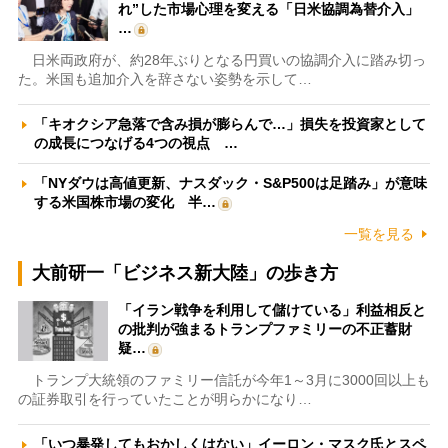
れ”した市場心理を変える「日米協調為替介入」
…
日米両政府が、約28年ぶりとなる円買いの協調介入に踏み切っ
た。米国も追加介入を辞さない姿勢を示して…
「キオクシア急落で含み損が膨らんで…」損失を投資家として
の成長につなげる4つの視点 …
「NYダウは高値更新、ナスダック・S&P500は足踏み」が意味
する米国株市場の変化 半…
一覧を見る
大前研一「ビジネス新大陸」の歩き方
「イラン戦争を利用して儲けている」利益相反と
の批判が強まるトランプファミリーの不正蓄財
疑…
トランプ大統領のファミリー信託が今年1～3月に3000回以上も
の証券取引を行っていたことが明らかになり…
「いつ暴発してもおかしくはない」イーロン・マスク氏とスペ