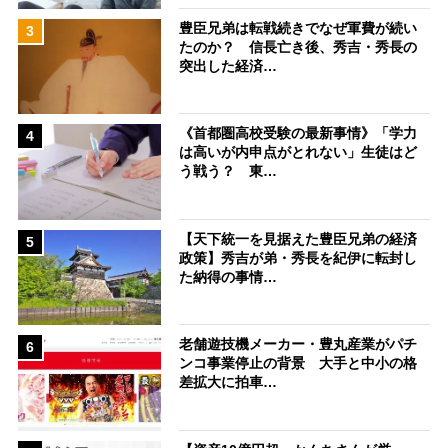
豊臣兄弟は転戦続きでなぜ軍費が続い
3
たのか？ 信長亡き後、秀吉・秀長の
突出した経済…
《首都圏高校受験の最新事情》「学力
4
は高いが内申点がとれない」生徒はど
う戦う？ 東…
【天下統一を見据えた豊臣兄弟の経済
5
政策】秀吉が弟・秀長を紀伊に転封し
た納得の事情…
老舗遊技機メーカー・豊丸産業がパチ
6
ンコ事業停止の背景 大手と中小の格
差拡大に拍車…