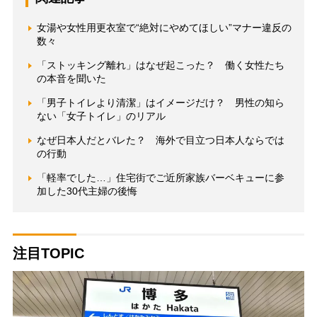
女湯や女性用更衣室で“絶対にやめてほしい”マナー違反の
数々
「ストッキング離れ」はなぜ起こった？ 働く女性たち
の本音を聞いた
「男子トイレより清潔」はイメージだけ？ 男性の知ら
ない「女子トイレ」のリアル
なぜ日本人だとバレた？ 海外で目立つ日本人ならでは
の行動
「軽率でした…」住宅街でご近所家族バーベキューに参
加した30代主婦の後悔
注目TOPIC