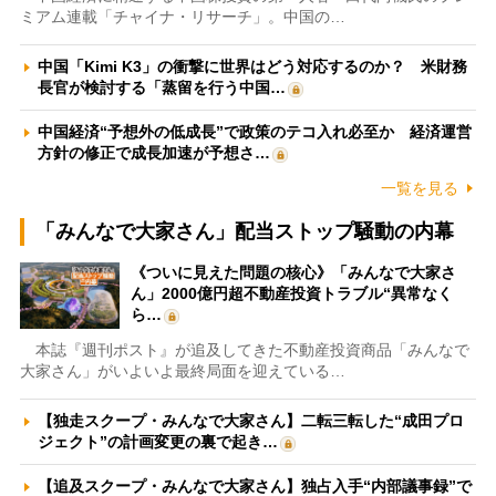
ミアム連載「チャイナ・リサーチ」。中国の…
中国「Kimi K3」の衝撃に世界はどう対応するのか？ 米財務
長官が検討する「蒸留を行う中国…
中国経済“予想外の低成長”で政策のテコ入れ必至か 経済運営
方針の修正で成長加速が予想さ…
一覧を見る
「みんなで大家さん」配当ストップ騒動の内幕
《ついに見えた問題の核心》「みんなで大家さ
ん」2000億円超不動産投資トラブル“異常なく
ら…
本誌『週刊ポスト』が追及してきた不動産投資商品「みんなで
大家さん」がいよいよ最終局面を迎えている…
【独走スクープ・みんなで大家さん】二転三転した“成田プロ
ジェクト”の計画変更の裏で起き…
【追及スクープ・みんなで大家さん】独占入手“内部議事録”で