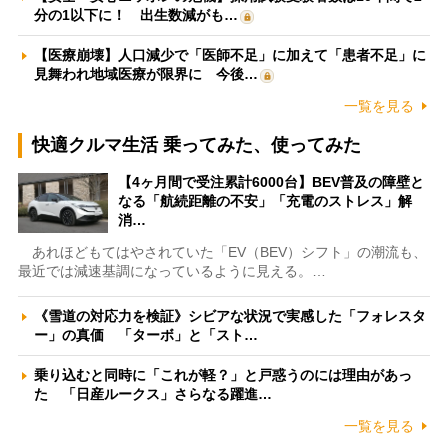
分の1以下に！ 出生数減がも…
【医療崩壊】人口減少で「医師不足」に加えて「患者不足」に
見舞われ地域医療が限界に 今後…
一覧を見る
快適クルマ生活 乗ってみた、使ってみた
【4ヶ月間で受注累計6000台】BEV普及の障壁と
なる「航続距離の不安」「充電のストレス」解
消…
あれほどもてはやされていた「EV（BEV）シフト」の潮流も、
最近では減速基調になっているように見える。…
《雪道の対応力を検証》シビアな状況で実感した「フォレスタ
ー」の真価 「ターボ」と「スト…
乗り込むと同時に「これが軽？」と戸惑うのには理由があっ
た 「日産ルークス」さらなる躍進…
一覧を見る