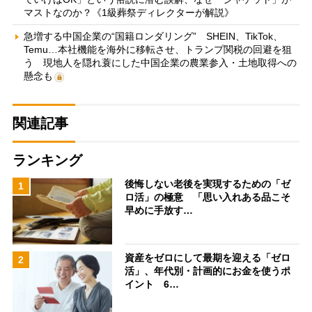
マストなのか？《1級葬祭ディレクターが解説》
急増する中国企業の“国籍ロンダリング” SHEIN、TikTok、
Temu…本社機能を海外に移転させ、トランプ関税の回避を狙
う 現地人を隠れ蓑にした中国企業の農業参入・土地取得への
懸念も
関連記事
ランキング
後悔しない老後を実現するための「ゼ
1
ロ活」の極意 「思い入れある品こそ
早めに手放す…
資産をゼロにして最期を迎える「ゼロ
2
活」、年代別・計画的にお金を使うポ
イント 6…