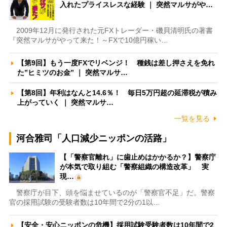
入れたプライスレスな経験 ｜ 突然マルサがや…
2009年12月に発行された元FXトレーダー・磯貝清明氏の著書
『突然マルサがやって来た！～FXで10億円稼い…
【第9回】もう一度FXでリベンジ！ 種銭は差し押さえを免れ
た”ヒミツのお金” ｜ 突然マルサ…
【第8回】年利はなんと14.6％！ 毎日5万円超の延滞税が積み
上がっていく ｜ 突然マルサ…
一覧を見る
河合雅司「人口減少ニッポンの活路」
【「警察官離れ」に歯止めはかかるか？】警察庁
が本気で取り組む「警察組織の構造改革」 実
現…
警察庁が目下、頭を悩ませているのが「警察官不足」だ。警察
官の採用試験の受験者数は10年間で2分の1以…
【安全・安心ニッポンの危機】採用試験受験者数は10年間で2