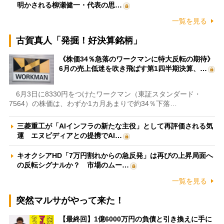
明かされる柳瀬健一・代表の思…
一覧を見る
古賀真人「発掘！好決算銘柄」
《株価34％急落のワークマンに特大反転の期待》
6月の売上低迷を吹き飛ばす第1四半期決算、…
6月3日に8330円をつけたワークマン（東証スタンダード・
7564）の株価は、わずか1カ月あまりで約34％下落…
三菱重工が「AIインフラの新たな主役」として再評価される気
運 エヌビディアとの提携でAI…
キオクシアHD「7万円割れからの急反発」は再びの上昇局面へ
の反転シグナルか？ 市場のムー…
一覧を見る
突然マルサがやって来た！
【最終回】1億6000万円の負債と引き換えに手に