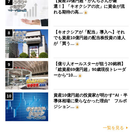
【資産10億円超・かんちさんが厳
7
選！】「キオクシアの次」に資金が流
れる期待の高…
【キオクシアが「配当」導入へ】それ
8
でも資産10億円超の配当株投資の達人
が「買う…
【億り人オールスターが狙う20銘柄】
9
「総資産69億円超」90歳現役トレーダ
ーから“10…
資産10億円超の投資家が明かす“AI・半
10
導体相場に乗らなかった理由” フルポ
ジション…
一覧を見る