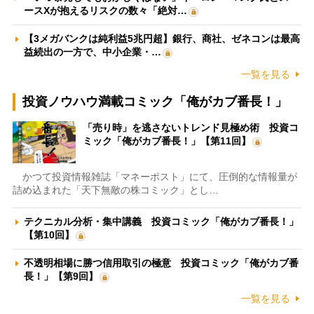
ースXが抱えるリスクの数々「絶対…
【3メガバンクは純利益5兆円超】銀行、商社、ゼネコンは最高
益続出の一方で、中小企業・…
一覧を見る
投資ノウハウ満載コミック「俺がカブ番長！」
「売り時」を逃さないトレンド見極め術 投資コ
ミック「俺がカブ番長！」【第11回】
かつて投資情報雑誌「マネーポスト」にて、圧倒的な情報量が
詰め込まれた「天下無敵の株コミック」とし…
テクニカル分析・集中講義 投資コミック「俺がカブ番長！」
【第10回】
不透明相場に勝つ信用取引の極意 投資コミック「俺がカブ番
長！」【第9回】
一覧を見る