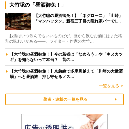
大竹聡の「昼酒御免！」
【大竹聡の昼酒御免！】「ネグローニ」「山崎」
「マンハッタン」新宿三丁目の隠れ家バーで1…
お酒はいつ飲んでもいいものだが、昼から飲むお酒にはまた格
別の味わいがある――。ライター・作家の大竹…
【大竹聡の昼酒御免！】今の若者は「なめろう」や「キヌカツ
ギ」を知らないって本当？ 昔の…
【大竹聡の昼酒御免！】京急線で多摩川越えて「川崎の大衆酒
場」へと昼酒旅 押し寄せるノス…
一覧を見る
著者・連載の一覧を見る