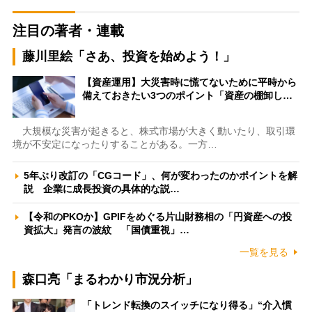
注目の著者・連載
藤川里絵「さあ、投資を始めよう！」
【資産運用】大災害時に慌てないために平時から
備えておきたい3つのポイント「資産の棚卸し…
大規模な災害が起きると、株式市場が大きく動いたり、取引環
境が不安定になったりすることがある。一方…
5年ぶり改訂の「CGコード」、何が変わったのかポイントを解
説 企業に成長投資の具体的な説…
【令和のPKOか】GPIFをめぐる片山財務相の「円資産への投
資拡大」発言の波紋 「国債重視」…
一覧を見る
森口亮「まるわかり市況分析」
「トレンド転換のスイッチになり得る」“介入慣