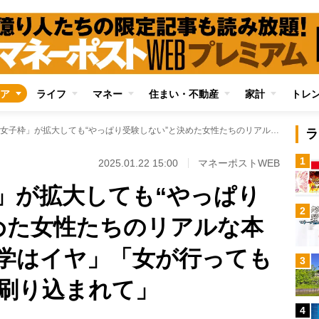
ア
ライフ
マネー
住まい・不動産
家計
トレ
理工系の「女子枠」が拡大しても“やっぱり受験しない”と決めた女性たちのリアルな本音 「ほぼ男子大学はイヤ」「女が行っても仕方がないと親に刷り込まれて」
ラ
1
2025.01.22 15:00
マネーポストWEB
」が拡大しても“やっぱり
2
めた女性たちのリアルな本
学はイヤ」「女が行っても
3
刷り込まれて」
4