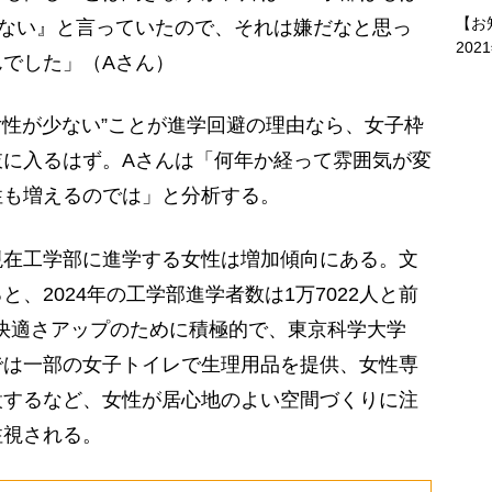
【お
れない』と言っていたので、それは嫌だなと思っ
202
でした」（Aさん）
性が少ない”ことが進学回避の理由なら、女子枠
肢に入るはず。Aさんは「何年か経って雰囲気が変
性も増えるのでは」と分析する。
在工学部に進学する女性は増加傾向にある。文
、2024年の工学部進学者数は1万7022人と前
の快適さアップのために積極的で、東京科学大学
では一部の女子トイレで生理用品を提供、女性専
設するなど、女性が居心地のよい空間づくりに注
注視される。