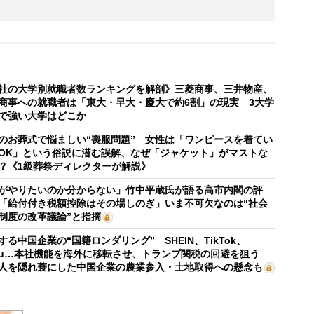
社の大学別就職者数ランキングを解剖》三菱商事、三井物産、
商事への就職者は「東大・早大・慶大で約6割」の現実 3大学
で強い大学はどこか
のお葬式で悩ましい“喪服問題” 女性は「ワンピースを着てい
OK」という俗説に潜む誤解、なぜ「ジャケット」がマストな
？《1級葬祭ディレクターが解説》
がやりたいのか分からない」竹中平蔵氏が語る高市内閣の評
「給付付き税額控除はその場しのぎ」いま不可欠なのは“社会
制度の改革議論”と指摘
する中国企業の“国籍ロンダリング” SHEIN、TikTok、
mu…本社機能を海外に移転させ、トランプ関税の回避を狙う
人を隠れ蓑にした中国企業の農業参入・土地取得への懸念も