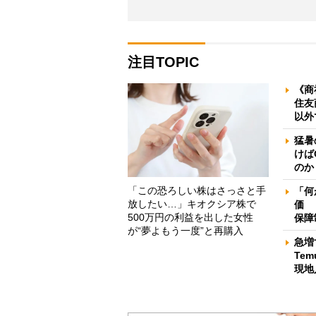
注目TOPIC
《商
住友
以外
猛暑
けば
のか
「この恐ろしい株はさっさと手
「何
放したい…」キオクシア株で
価 
500万円の利益を出した女性
保障
が“夢よもう一度”と再購入
急増
Te
現地