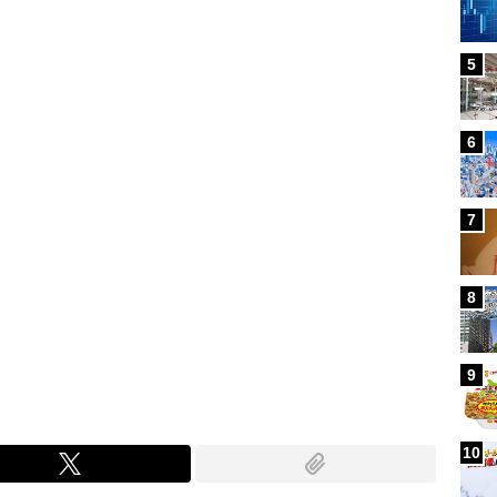
Loaded
:
88.23%
/
5
6
7
8
9
10