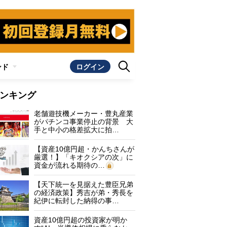
ンド
ログイン
ンキング
老舗遊技機メーカー・豊丸産業
がパチンコ事業停止の背景 大
手と中小の格差拡大に拍…
【資産10億円超・かんちさんが
厳選！】「キオクシアの次」に
資金が流れる期待の…
【天下統一を見据えた豊臣兄弟
の経済政策】秀吉が弟・秀長を
紀伊に転封した納得の事…
資産10億円超の投資家が明か