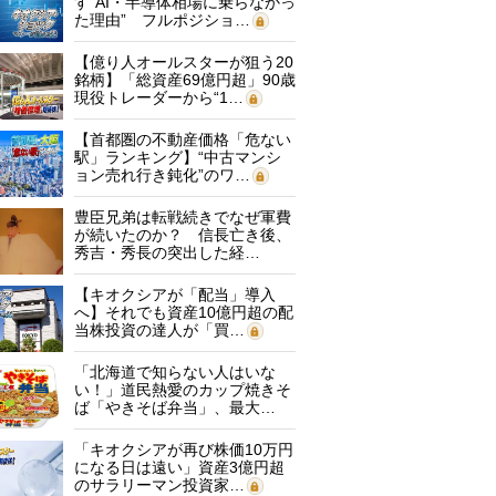
す“AI・半導体相場に乗らなかっ
た理由” フルポジショ…
【億り人オールスターが狙う20
銘柄】「総資産69億円超」90歳
現役トレーダーから“1…
【首都圏の不動産価格「危ない
駅」ランキング】“中古マンシ
ョン売れ行き鈍化”のワ…
豊臣兄弟は転戦続きでなぜ軍費
が続いたのか？ 信長亡き後、
秀吉・秀長の突出した経…
【キオクシアが「配当」導入
へ】それでも資産10億円超の配
当株投資の達人が「買…
「北海道で知らない人はいな
い！」道民熱愛のカップ焼きそ
ば「やきそば弁当」、最大…
「キオクシアが再び株価10万円
になる日は遠い」資産3億円超
のサラリーマン投資家…