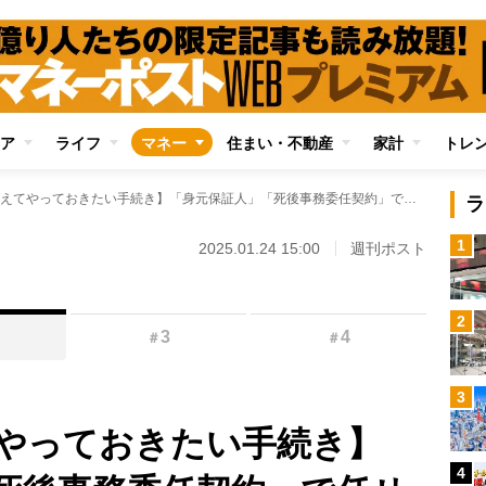
ア
ライフ
マネー
住まい・不動産
家計
トレ
【認知症に備えてやっておきたい手続き】「身元保証人」「死後事務委任契約」で任せられること一覧 施設入所時の書類作成、費用支払の保障など
ラ
1
2025.01.24 15:00
週刊ポスト
2
3
4
＃
＃
3
やっておきたい手続き】
4