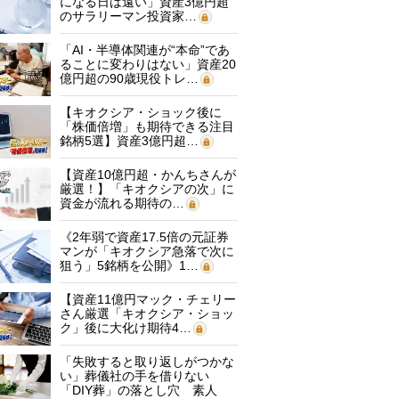
になる日は遠い」資産3億円超
のサラリーマン投資家…
「AI・半導体関連が“本命”であ
ることに変わりはない」資産20
億円超の90歳現役トレ…
【キオクシア・ショック後に
「株価倍増」も期待できる注目
銘柄5選】資産3億円超…
【資産10億円超・かんちさんが
厳選！】「キオクシアの次」に
資金が流れる期待の…
《2年弱で資産17.5倍の元証券
マンが「キオクシア急落で次に
狙う」5銘柄を公開》1…
【資産11億円マック・チェリー
さん厳選「キオクシア・ショッ
ク」後に大化け期待4…
「失敗すると取り返しがつかな
い」葬儀社の手を借りない
「DIY葬」の落とし穴 素人