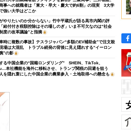
商事への就職者は「東大・早大・慶大で約6割」の現実 3大学
で強い大学はどこか
がやりたいのか分からない」竹中平蔵氏が語る高市内閣の評
「給付付き税額控除はその場しのぎ」いま不可欠なのは“社会
制度の改革議論”と指摘
車時に複数の事故】テスラジャパン“多額のEV補助金”で注文殺
現場は大混乱 トラブル続発の背後に見え隠れする“イーロン
腕”の影
する中国企業の“国籍ロンダリング” SHEIN、TikTok、
mu…本社機能を海外に移転させ、トランプ関税の回避を狙う
人を隠れ蓑にした中国企業の農業参入・土地取得への懸念も