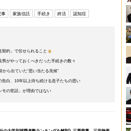
記事
家族信託
手続き
終活
認知症
任契約」で任せられること
長男がやっておくべきだった手続きの数々
前から出ていた“思い当たる兆候”
の告白、10年以上待ち続ける息子たちの思い
シモの世話」が理由ではない
社の大学別就職者数ランキングを解剖》三菱商事、三井物産、