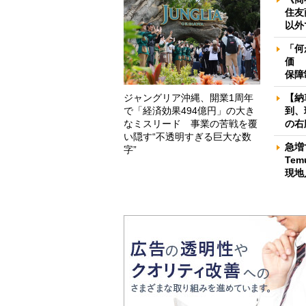
住友
以外
「何
価 
保障
ジャングリア沖縄、開業1周年
【納
で「経済効果494億円」の大き
到、
なミスリード 事業の苦戦を覆
の右
い隠す“不透明すぎる巨大な数
急増
字”
Te
現地