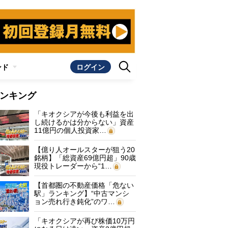
ンド
ログイン
ンキング
「キオクシアが今後も利益を出
し続けるかは分からない」資産
11億円の個人投資家…
【億り人オールスターが狙う20
銘柄】「総資産69億円超」90歳
現役トレーダーから“1…
【首都圏の不動産価格「危ない
駅」ランキング】“中古マンシ
ョン売れ行き鈍化”のワ…
「キオクシアが再び株価10万円