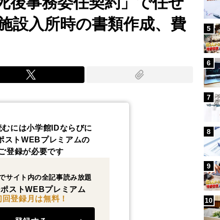
死後事務委任契約」で任せ
施設入所時の書類作成、費
5
6
7
読むには小学館IDならびに
8
ポストWEBプレミアムの
ご登録が必要です
9
でサイト内の全記事読み放題
ポストWEBプレミアム
初回登録月は無料！
10