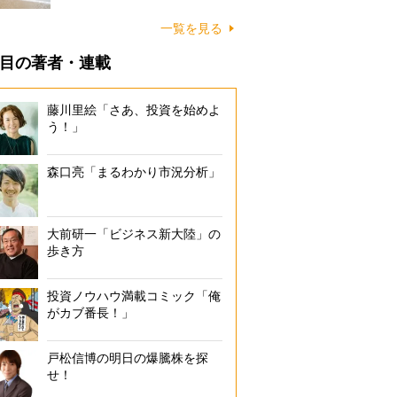
に…
一覧を見る
目の著者・連載
藤川里絵「さあ、投資を始めよ
う！」
森口亮「まるわかり市況分析」
大前研一「ビジネス新大陸」の
歩き方
投資ノウハウ満載コミック「俺
がカブ番長！」
戸松信博の明日の爆騰株を探
せ！