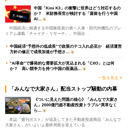
中国「Kimi K3」の衝撃に世界はどう対応するの
か？ 米財務長官が検討する「蒸留を行う中国
AI…
中国経済に精通する中国株投資の第一人者・田代尚機氏のプレ
ミアム連載「チャイナ・リサーチ」。中国企…
中国経済“予想外の低成長”で政策のテコ入れ必至か 経済運営
方針の修正で成長加速が予想さ…
“AI革命”で爆発的な需要拡大が見込まれる「CXO」とは何
か？ 高い競争力を持つ中国の医薬品…
一覧を見る
「みんなで大家さん」配当ストップ騒動の内幕
《ついに見えた問題の核心》「みんなで大家さ
ん」2000億円超不動産投資トラブル“異常なく
ら…
本誌『週刊ポスト』が追及してきた不動産投資商品「みんなで
大家さん」がいよいよ最終局面を迎えている…