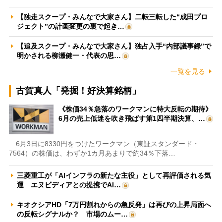
【独走スクープ・みんなで大家さん】二転三転した“成田プロ
ジェクト”の計画変更の裏で起き…
【追及スクープ・みんなで大家さん】独占入手“内部議事録”で
明かされる柳瀬健一・代表の思…
一覧を見る
古賀真人「発掘！好決算銘柄」
《株価34％急落のワークマンに特大反転の期待》
6月の売上低迷を吹き飛ばす第1四半期決算、…
6月3日に8330円をつけたワークマン（東証スタンダード・
7564）の株価は、わずか1カ月あまりで約34％下落…
三菱重工が「AIインフラの新たな主役」として再評価される気
運 エヌビディアとの提携でAI…
キオクシアHD「7万円割れからの急反発」は再びの上昇局面へ
の反転シグナルか？ 市場のムー…