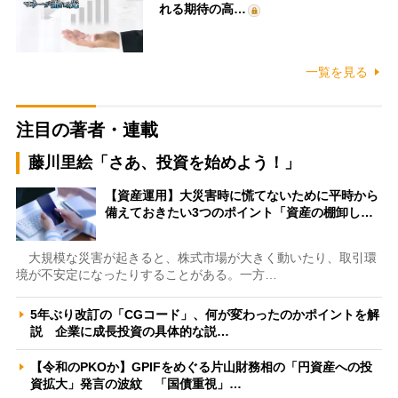
れる期待の高…
一覧を見る
注目の著者・連載
藤川里絵「さあ、投資を始めよう！」
【資産運用】大災害時に慌てないために平時から
備えておきたい3つのポイント「資産の棚卸し…
大規模な災害が起きると、株式市場が大きく動いたり、取引環
境が不安定になったりすることがある。一方…
5年ぶり改訂の「CGコード」、何が変わったのかポイントを解
説 企業に成長投資の具体的な説…
【令和のPKOか】GPIFをめぐる片山財務相の「円資産への投
資拡大」発言の波紋 「国債重視」…