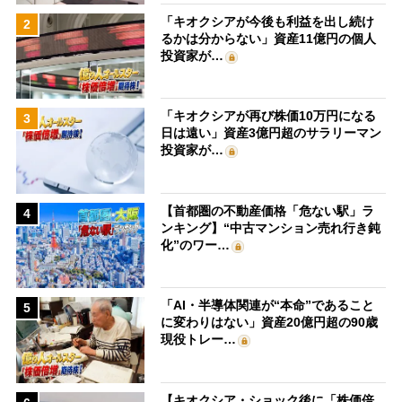
「キオクシアが今後も利益を出し続け
2
るかは分からない」資産11億円の個人
投資家が…
「キオクシアが再び株価10万円になる
3
日は遠い」資産3億円超のサラリーマン
投資家が…
【首都圏の不動産価格「危ない駅」ラ
4
ンキング】“中古マンション売れ行き鈍
化”のワー…
「AI・半導体関連が“本命”であること
5
に変わりはない」資産20億円超の90歳
現役トレー…
【キオクシア・ショック後に「株価倍