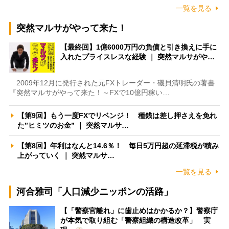
一覧を見る
突然マルサがやって来た！
【最終回】1億6000万円の負債と引き換えに手に
入れたプライスレスな経験 ｜ 突然マルサがや…
2009年12月に発行された元FXトレーダー・磯貝清明氏の著書
『突然マルサがやって来た！～FXで10億円稼い…
【第9回】もう一度FXでリベンジ！ 種銭は差し押さえを免れ
た”ヒミツのお金” ｜ 突然マルサ…
【第8回】年利はなんと14.6％！ 毎日5万円超の延滞税が積み
上がっていく ｜ 突然マルサ…
一覧を見る
河合雅司「人口減少ニッポンの活路」
【「警察官離れ」に歯止めはかかるか？】警察庁
が本気で取り組む「警察組織の構造改革」 実