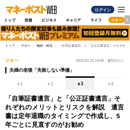
ログイン
トップ
投資
ビジネス
キャリア
ライフ
マネー
トップ
マネー
相続・終活
「自筆証書遺言」と「公正証書遺言」それぞれの
マネー
2025.01.25 16:00
週刊ポスト
夫婦の老後「失敗しない準備」
1
2
3
4
＃
＃
＃
＃
「自筆証書遺言」と「公正証書遺言」そ
れぞれのメリットとリスクを解説 遺言
書は定年退職のタイミングで作成し、5
年ごとに見直すのがお勧め