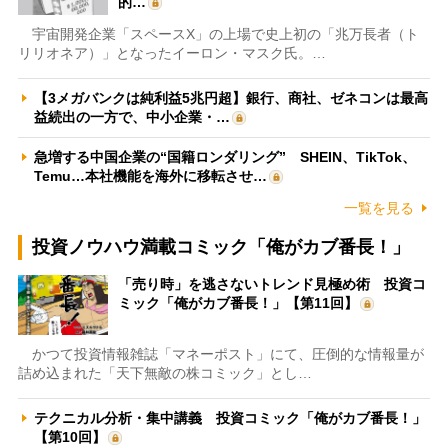
的…
宇宙開発企業「スペースX」の上場で史上初の「兆万長者（ト
リリオネア）」となったイーロン・マスク氏。…
【3メガバンクは純利益5兆円超】銀行、商社、ゼネコンは最高
益続出の一方で、中小企業・…
急増する中国企業の“国籍ロンダリング” SHEIN、TikTok、
Temu…本社機能を海外に移転させ…
一覧を見る
投資ノウハウ満載コミック「俺がカブ番長！」
「売り時」を逃さないトレンド見極め術 投資コ
ミック「俺がカブ番長！」【第11回】
かつて投資情報雑誌「マネーポスト」にて、圧倒的な情報量が
詰め込まれた「天下無敵の株コミック」とし…
テクニカル分析・集中講義 投資コミック「俺がカブ番長！」
【第10回】