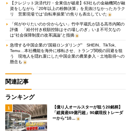
【クレジット決済代行・全東信が破産】63社もの金融機関が融
資をしながら「20年以上の粉飾決算」を見抜けなかったカラク
リ 営業現場では“自転車操業”の焦りも表出していた
「何がやりたいのか分からない」竹中平蔵氏が語る高市内閣の
評価 「給付付き税額控除はその場しのぎ」いま不可欠なの
は“社会保障制度の改革議論”と指摘
急増する中国企業の“国籍ロンダリング” SHEIN、TikTok、
Temu…本社機能を海外に移転させ、トランプ関税の回避を狙
う 現地人を隠れ蓑にした中国企業の農業参入・土地取得への
懸念も
関連記事
ランキング
【億り人オールスターが狙う20銘柄】
1
「総資産69億円超」90歳現役トレーダ
ーから“10…