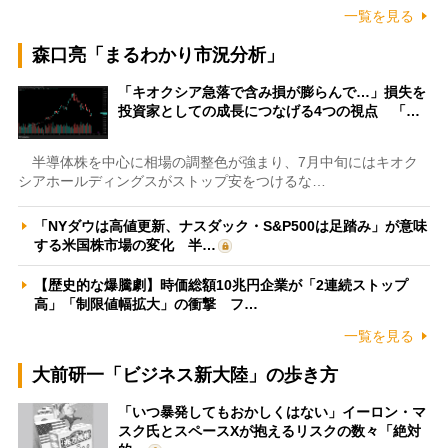
一覧を見る
森口亮「まるわかり市況分析」
「キオクシア急落で含み損が膨らんで…」損失を
投資家としての成長につなげる4つの視点 「…
半導体株を中心に相場の調整色が強まり、7月中旬にはキオク
シアホールディングスがストップ安をつけるな…
「NYダウは高値更新、ナスダック・S&P500は足踏み」が意味
する米国株市場の変化 半…
【歴史的な爆騰劇】時価総額10兆円企業が「2連続ストップ
高」「制限値幅拡大」の衝撃 フ…
一覧を見る
大前研一「ビジネス新大陸」の歩き方
「いつ暴発してもおかしくはない」イーロン・マ
スク氏とスペースXが抱えるリスクの数々「絶対