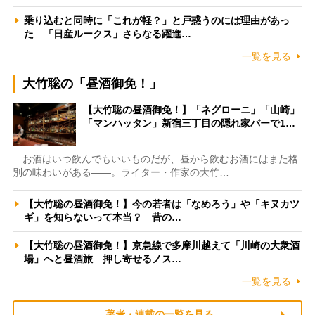
乗り込むと同時に「これが軽？」と戸惑うのには理由があっ
た 「日産ルークス」さらなる躍進…
一覧を見る
大竹聡の「昼酒御免！」
【大竹聡の昼酒御免！】「ネグローニ」「山崎」
「マンハッタン」新宿三丁目の隠れ家バーで1…
お酒はいつ飲んでもいいものだが、昼から飲むお酒にはまた格
別の味わいがある――。ライター・作家の大竹…
【大竹聡の昼酒御免！】今の若者は「なめろう」や「キヌカツ
ギ」を知らないって本当？ 昔の…
【大竹聡の昼酒御免！】京急線で多摩川越えて「川崎の大衆酒
場」へと昼酒旅 押し寄せるノス…
一覧を見る
著者・連載の一覧を見る