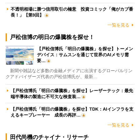
不透明相場に勝つ信用取引の極意 投資コミック「俺がカブ番
長！」【第9回】
一覧を見る
戸松信博の明日の爆騰株を探せ！
【戸松信博氏「明日の爆騰株」を探せ】トーメン
デバイス：サムスンを通じて世界のAIメモリ需
要…
新聞や雑誌など多数の金融メディアに出演するグローバルリン
クアドバイザーズ代表の戸松信博氏が、最新…
【戸松信博氏「明日の爆騰株」を探せ】レーザーテック：最先
端半導体の製造に不可欠な検査装…
【戸松信博氏「明日の爆騰株」を探せ】TDK：AIインフラを支
えるキープレーヤー 成長の再評…
一覧を見る
田代尚機のチャイナ・リサーチ