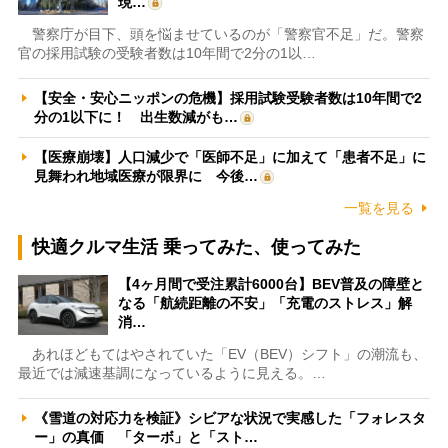
現…
警察庁が目下、頭を悩ませているのが「警察官不足」だ。警察
官の採用試験の受験者数は10年間で2分の1以…
【安全・安心ニッポンの危機】採用試験受験者数は10年間で2
分の1以下に！ 出生数減がも…
【医療崩壊】人口減少で「医師不足」に加えて「患者不足」に
見舞われ地域医療が限界に 今後…
一覧を見る
快適クルマ生活 乗ってみた、使ってみた
【4ヶ月間で受注累計6000台】BEV普及の障壁と
なる「航続距離の不安」「充電のストレス」解
消…
あれほどもてはやされていた「EV（BEV）シフト」の潮流も、
最近では減速基調になっているように見える。…
《雪道の対応力を検証》シビアな状況で実感した「フォレスタ
ー」の真価 「ターボ」と「スト…