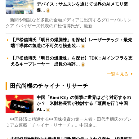
デバイス：サムスンを通じて世界のAIメモリ需
要…
新聞や雑誌など多数の金融メディアに出演するグローバルリン
クアドバイザーズ代表の戸松信博氏が、最新…
【戸松信博氏「明日の爆騰株」を探せ】レーザーテック：最先
端半導体の製造に不可欠な検査装…
【戸松信博氏「明日の爆騰株」を探せ】TDK：AIインフラを支
えるキープレーヤー 成長の再評…
一覧を見る
田代尚機のチャイナ・リサーチ
中国「Kimi K3」の衝撃に世界はどう対応するの
か？ 米財務長官が検討する「蒸留を行う中国
AI…
中国経済に精通する中国株投資の第一人者・田代尚機氏のプレ
ミアム連載「チャイナ・リサーチ」。中国企…