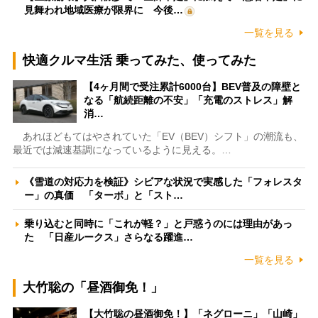
見舞われ地域医療が限界に 今後…
一覧を見る
快適クルマ生活 乗ってみた、使ってみた
【4ヶ月間で受注累計6000台】BEV普及の障壁と
なる「航続距離の不安」「充電のストレス」解
消…
あれほどもてはやされていた「EV（BEV）シフト」の潮流も、
最近では減速基調になっているように見える。…
《雪道の対応力を検証》シビアな状況で実感した「フォレスタ
ー」の真価 「ターボ」と「スト…
乗り込むと同時に「これが軽？」と戸惑うのには理由があっ
た 「日産ルークス」さらなる躍進…
一覧を見る
大竹聡の「昼酒御免！」
【大竹聡の昼酒御免！】「ネグローニ」「山崎」