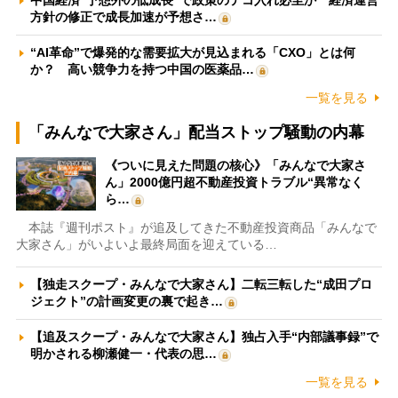
中国経済“予想外の低成長”で政策のテコ入れ必至か 経済運営
方針の修正で成長加速が予想さ…
“AI革命”で爆発的な需要拡大が見込まれる「CXO」とは何
か？ 高い競争力を持つ中国の医薬品…
一覧を見る
「みんなで大家さん」配当ストップ騒動の内幕
《ついに見えた問題の核心》「みんなで大家さ
ん」2000億円超不動産投資トラブル“異常なく
ら…
本誌『週刊ポスト』が追及してきた不動産投資商品「みんなで
大家さん」がいよいよ最終局面を迎えている…
【独走スクープ・みんなで大家さん】二転三転した“成田プロ
ジェクト”の計画変更の裏で起き…
【追及スクープ・みんなで大家さん】独占入手“内部議事録”で
明かされる柳瀬健一・代表の思…
一覧を見る