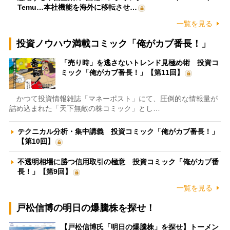
Temu…本社機能を海外に移転させ…
一覧を見る
投資ノウハウ満載コミック「俺がカブ番長！」
「売り時」を逃さないトレンド見極め術 投資コ
ミック「俺がカブ番長！」【第11回】
かつて投資情報雑誌「マネーポスト」にて、圧倒的な情報量が
詰め込まれた「天下無敵の株コミック」とし…
テクニカル分析・集中講義 投資コミック「俺がカブ番長！」
【第10回】
不透明相場に勝つ信用取引の極意 投資コミック「俺がカブ番
長！」【第9回】
一覧を見る
戸松信博の明日の爆騰株を探せ！
【戸松信博氏「明日の爆騰株」を探せ】トーメン