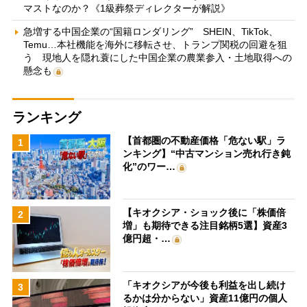
マストなのか？《1級葬祭ディレクターが解説》
急増する中国企業の“国籍ロンダリング” SHEIN、TikTok、
Temu…本社機能を海外に移転させ、トランプ関税の回避を狙
う 現地人を隠れ蓑にした中国企業の農業参入・土地取得への
懸念も
ランキング
【首都圏の不動産価格「危ない駅」ラ
1
ンキング】“中古マンション売れ行き鈍
化”のワー…
【キオクシア・ショック後に「株価倍
2
増」も期待できる注目銘柄5選】資産3
億円超・…
「キオクシアが今後も利益を出し続け
3
るかは分からない」資産11億円の個人