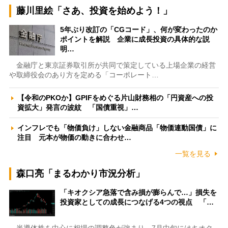
藤川里絵「さあ、投資を始めよう！」
5年ぶり改訂の「CGコード」、何が変わったのか
ポイントを解説 企業に成長投資の具体的な説
明…
金融庁と東京証券取引所が共同で策定している上場企業の経営
や取締役会のあり方を定める「コーポレート…
【令和のPKOか】GPIFをめぐる片山財務相の「円資産への投
資拡大」発言の波紋 「国債重視」…
インフレでも「物価負け」しない金融商品「物価連動国債」に
注目 元本が物価の動きに合わせ…
一覧を見る
森口亮「まるわかり市況分析」
「キオクシア急落で含み損が膨らんで…」損失を
投資家としての成長につなげる4つの視点 「…