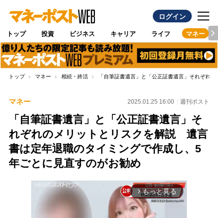
ログイン
トップ
投資
ビジネス
キャリア
ライフ
マネー
トップ
マネー
相続・終活
「自筆証書遺言」と「公正証書遺言」それぞれの
マネー
2025.01.25 16:00
週刊ポスト
「自筆証書遺言」と「公正証書遺言」そ
れぞれのメリットとリスクを解説 遺言
書は定年退職のタイミングで作成し、5
年ごとに見直すのがお勧め
もっと見る
arrow_forward_ios