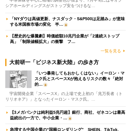
半導体株を中心に相場の調整色が強まり、7月中旬にはキオク
シアホールディングスがストップ安をつけるな…
「NYダウは高値更新、ナスダック・S&P500は足踏み」が意味
する米国株市場の変化 半…
【歴史的な爆騰劇】時価総額10兆円企業が「2連続ストップ
高」「制限値幅拡大」の衝撃 フ…
一覧を見る
大前研一「ビジネス新大陸」の歩き方
「いつ暴発してもおかしくはない」イーロン・マ
スク氏とスペースXが抱えるリスクの数々「絶対
的…
宇宙開発企業「スペースX」の上場で史上初の「兆万長者（ト
リリオネア）」となったイーロン・マスク氏。…
【3メガバンクは純利益5兆円超】銀行、商社、ゼネコンは最高
益続出の一方で、中小企業・…
急増する中国企業の“国籍ロンダリング” SHEIN、TikTok、