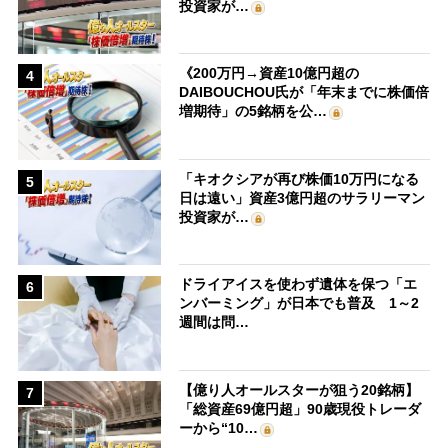
投資家が…
《200万円→資産10億円超の
4
DAIBOUCHOU氏が「年末までに株価倍
増期待」の5銘柄を公…
「キオクシアが再び株価10万円になる
5
日は遠い」資産3億円超のサラリーマン
投資家が…
ドライアイスを使わず遺体を保つ「エ
6
ンバーミング」が日本でも普及 1～2
週間は問…
【億り人オールスターが狙う20銘柄】
7
「総資産69億円超」90歳現役トレーダ
ーから“10…