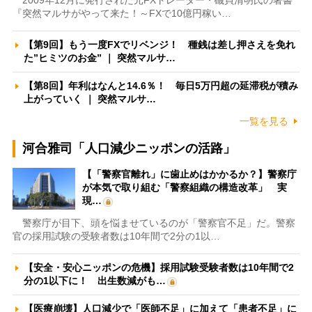
2009年12月に発行された元FXトレーダー・磯貝清明氏の著書
『突然マルサがやって来た！～FXで10億円稼い…
【第9回】もう一度FXでリベンジ！ 種銭は差し押さえを免れ
た”ヒミツのお金” ｜ 突然マルサ…
【第8回】年利はなんと14.6％！ 毎日5万円超の延滞税が積み
上がっていく ｜ 突然マルサ…
一覧を見る
河合雅司「人口減少ニッポンの活路」
【「警察官離れ」に歯止めはかかるか？】警察庁
が本気で取り組む「警察組織の構造改革」 実
現…
警察庁が目下、頭を悩ませているのが「警察官不足」だ。警察
官の採用試験の受験者数は10年間で2分の1以…
【安全・安心ニッポンの危機】採用試験受験者数は10年間で2
分の1以下に！ 出生数減がも…
【医療崩壊】人口減少で「医師不足」に加えて「患者不足」に