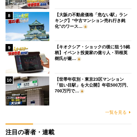
【大阪の不動産価格「危ない駅」ラン
8
キング】“中古マンション売れ行き鈍
化”のワース…
【キオクシア・ショックの後に狙う5銘
9
柄】イベント投資家の億り人・羽根英
樹氏が厳…
【世帯年収別・東京23区マンション
10
「狙い目駅」を大公開】年収500万円、
700万円で…
一覧を見る
注目の著者・連載