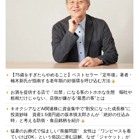
【75歳をすぎたらやめること】ベストセラー『定年後』著者・
楠木新氏が指南する老年期の好循環を呼び込む方法
お酒を提供する店で「出禁」になる客のトホホな生態 嘔吐や
粗相だけじゃない、店側が嫌がる“最悪の客”とは
キオクシアなどAI関連株に資金集中で“割安になった成長株”に
投資妙味 資産1.5億円超の坂本慎太郎さんが「絶好の仕込み
時」と考える防衛・食品銘柄を紹介
猛暑のお葬式で悩ましい“喪服問題” 女性は「ワンピースを着
ていけばOK」という俗説に潜む誤解、なぜ「ジャケット」が