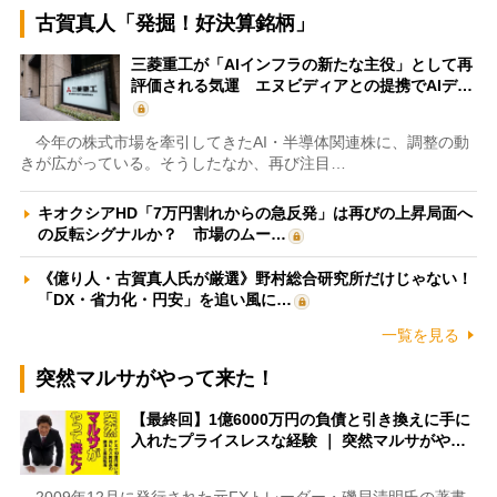
古賀真人「発掘！好決算銘柄」
三菱重工が「AIインフラの新たな主役」として再
評価される気運 エヌビディアとの提携でAIデ…
今年の株式市場を牽引してきたAI・半導体関連株に、調整の動
きが広がっている。そうしたなか、再び注目…
キオクシアHD「7万円割れからの急反発」は再びの上昇局面へ
の反転シグナルか？ 市場のムー…
《億り人・古賀真人氏が厳選》野村総合研究所だけじゃない！
「DX・省力化・円安」を追い風に…
一覧を見る
突然マルサがやって来た！
【最終回】1億6000万円の負債と引き換えに手に
入れたプライスレスな経験 ｜ 突然マルサがや…