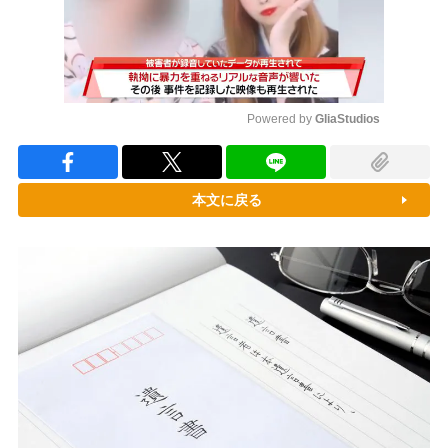
Powered by 
GliaStudios
Mute
本文に戻る