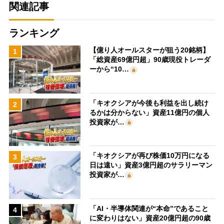
関連記事
ランキング
【億り人オールスターが狙う20銘柄】
1
「総資産69億円超」90歳現役トレーダ
ーから“10…
「キオクシアが今後も利益を出し続け
2
るかは分からない」資産11億円の個人
投資家が…
「キオクシアが再び株価10万円になる
3
日は遠い」資産3億円超のサラリーマン
投資家が…
「AI・半導体関連が“本命”であること
4
に変わりはない」資産20億円超の90歳