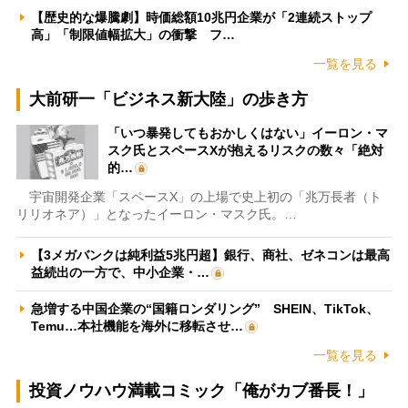
【歴史的な爆騰劇】時価総額10兆円企業が「2連続ストップ
高」「制限値幅拡大」の衝撃 フ…
一覧を見る
大前研一「ビジネス新大陸」の歩き方
「いつ暴発してもおかしくはない」イーロン・マ
スク氏とスペースXが抱えるリスクの数々「絶対
的…
宇宙開発企業「スペースX」の上場で史上初の「兆万長者（ト
リリオネア）」となったイーロン・マスク氏。…
【3メガバンクは純利益5兆円超】銀行、商社、ゼネコンは最高
益続出の一方で、中小企業・…
急増する中国企業の“国籍ロンダリング” SHEIN、TikTok、
Temu…本社機能を海外に移転させ…
一覧を見る
投資ノウハウ満載コミック「俺がカブ番長！」