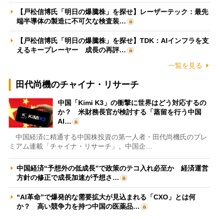
【戸松信博氏「明日の爆騰株」を探せ】レーザーテック：最先
端半導体の製造に不可欠な検査装…
【戸松信博氏「明日の爆騰株」を探せ】TDK：AIインフラを支
えるキープレーヤー 成長の再評…
一覧を見る
田代尚機のチャイナ・リサーチ
中国「Kimi K3」の衝撃に世界はどう対応するの
か？ 米財務長官が検討する「蒸留を行う中国
AI…
中国経済に精通する中国株投資の第一人者・田代尚機氏のプレ
ミアム連載「チャイナ・リサーチ」。中国企…
中国経済“予想外の低成長”で政策のテコ入れ必至か 経済運営
方針の修正で成長加速が予想さ…
“AI革命”で爆発的な需要拡大が見込まれる「CXO」とは何
か？ 高い競争力を持つ中国の医薬品…