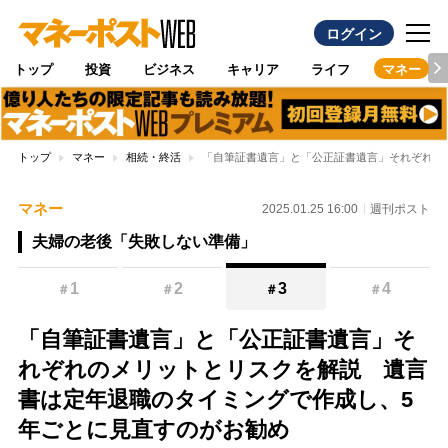
ログイン
トップ
投資
ビジネス
キャリア
ライフ
マネー
トップ
マネー
相続・終活
「自筆証書遺言」と「公正証書遺言」それぞれの
マネー
2025.01.25 16:00
週刊ポスト
夫婦の老後「失敗しない準備」
1
2
3
4
＃
＃
＃
＃
「自筆証書遺言」と「公正証書遺言」そ
れぞれのメリットとリスクを解説 遺言
書は定年退職のタイミングで作成し、5
年ごとに見直すのがお勧め