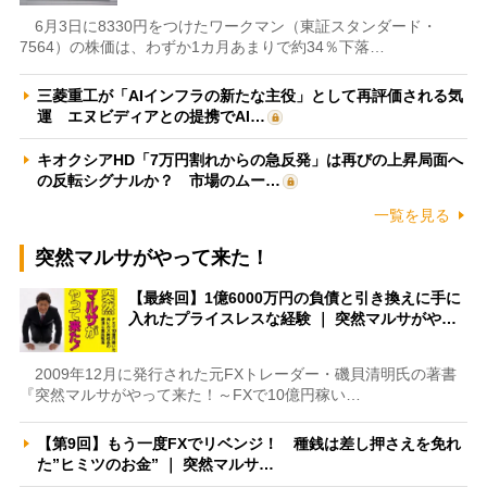
6月3日に8330円をつけたワークマン（東証スタンダード・
7564）の株価は、わずか1カ月あまりで約34％下落…
三菱重工が「AIインフラの新たな主役」として再評価される気
運 エヌビディアとの提携でAI…
キオクシアHD「7万円割れからの急反発」は再びの上昇局面へ
の反転シグナルか？ 市場のムー…
一覧を見る
突然マルサがやって来た！
【最終回】1億6000万円の負債と引き換えに手に
入れたプライスレスな経験 ｜ 突然マルサがや…
2009年12月に発行された元FXトレーダー・磯貝清明氏の著書
『突然マルサがやって来た！～FXで10億円稼い…
【第9回】もう一度FXでリベンジ！ 種銭は差し押さえを免れ
た”ヒミツのお金” ｜ 突然マルサ…