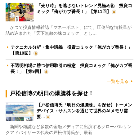
「売り時」を逃さないトレンド見極め術 投資コ
ミック「俺がカブ番長！」【第11回】
かつて投資情報雑誌「マネーポスト」にて、圧倒的な情報量が
詰め込まれた「天下無敵の株コミック」とし…
テクニカル分析・集中講義 投資コミック「俺がカブ番長！」
【第10回】
不透明相場に勝つ信用取引の極意 投資コミック「俺がカブ番
長！」【第9回】
一覧を見る
戸松信博の明日の爆騰株を探せ！
【戸松信博氏「明日の爆騰株」を探せ】トーメン
デバイス：サムスンを通じて世界のAIメモリ需
要…
新聞や雑誌など多数の金融メディアに出演するグローバルリン
クアドバイザーズ代表の戸松信博氏が、最新…