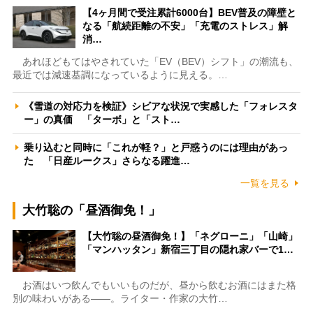
【4ヶ月間で受注累計6000台】BEV普及の障壁と
なる「航続距離の不安」「充電のストレス」解
消…
あれほどもてはやされていた「EV（BEV）シフト」の潮流も、
最近では減速基調になっているように見える。…
《雪道の対応力を検証》シビアな状況で実感した「フォレスタ
ー」の真価 「ターボ」と「スト…
乗り込むと同時に「これが軽？」と戸惑うのには理由があっ
た 「日産ルークス」さらなる躍進…
一覧を見る
大竹聡の「昼酒御免！」
【大竹聡の昼酒御免！】「ネグローニ」「山崎」
「マンハッタン」新宿三丁目の隠れ家バーで1…
お酒はいつ飲んでもいいものだが、昼から飲むお酒にはまた格
別の味わいがある――。ライター・作家の大竹…