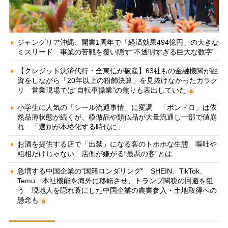
ジャングリア沖縄、開業1周年で「経済効果494億円」の大きな
ミスリード 事業の苦戦を覆い隠す“不透明すぎる巨大な数字”
【クレジット決済代行・全東信が破産】63社もの金融機関が融
資をしながら「20年以上の粉飾決算」を見抜けなかったカラク
リ 営業現場では“自転車操業”の焦りも表出していた
小学生に人気の「シール流通事情」に変調 「ボンドロ」は依
然品薄状態が続くが、模倣品や類似品が大量流通し一部で値崩
れ 「選別が本格化する時代に」
お酒を提供する店で「出禁」になる客のトホホな生態 嘔吐や
粗相だけじゃない、店側が嫌がる“最悪の客”とは
急増する中国企業の“国籍ロンダリング” SHEIN、TikTok、
Temu…本社機能を海外に移転させ、トランプ関税の回避を狙
う 現地人を隠れ蓑にした中国企業の農業参入・土地取得への
懸念も