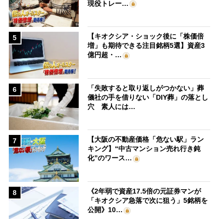
現役トレー…
【キオクシア・ショック後に「株価倍
5
増」も期待できる注目銘柄5選】資産3
億円超・…
「失敗すると取り返しがつかない」葬
6
儀社の手を借りない「DIY葬」の落とし
穴 素人には…
【大阪の不動産価格「危ない駅」ラン
7
キング】“中古マンション売れ行き鈍
化”のワース…
《2年弱で資産17.5倍の元証券マンが
8
「キオクシア急落で次に狙う」5銘柄を
公開》10…