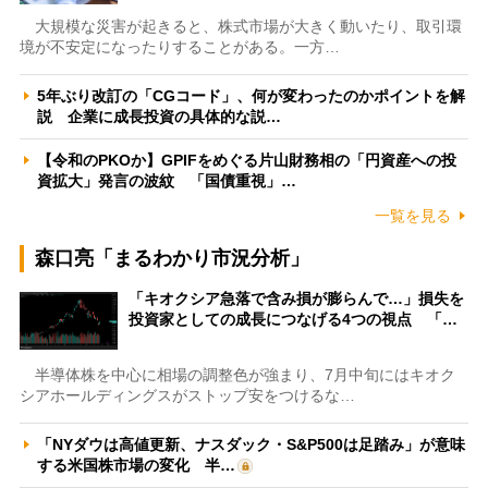
大規模な災害が起きると、株式市場が大きく動いたり、取引環
境が不安定になったりすることがある。一方…
5年ぶり改訂の「CGコード」、何が変わったのかポイントを解
説 企業に成長投資の具体的な説…
【令和のPKOか】GPIFをめぐる片山財務相の「円資産への投
資拡大」発言の波紋 「国債重視」…
一覧を見る
森口亮「まるわかり市況分析」
「キオクシア急落で含み損が膨らんで…」損失を
投資家としての成長につなげる4つの視点 「…
半導体株を中心に相場の調整色が強まり、7月中旬にはキオク
シアホールディングスがストップ安をつけるな…
「NYダウは高値更新、ナスダック・S&P500は足踏み」が意味
する米国株市場の変化 半…