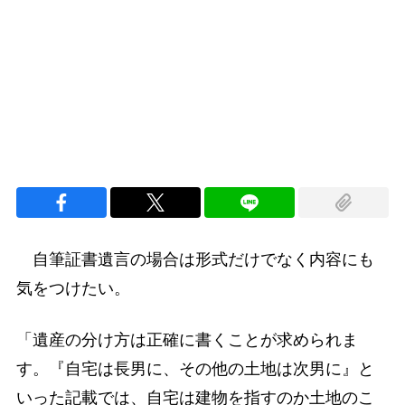
Loaded
:
97.10%
/
Unmute
自筆証書遺言の場合は形式だけでなく内容にも
気をつけたい。
「遺産の分け方は正確に書くことが求められま
す。『自宅は長男に、その他の土地は次男に』と
いった記載では、自宅は建物を指すのか土地のこ