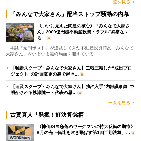
一覧を見る
「みんなで大家さん」配当ストップ騒動の内幕
《ついに見えた問題の核心》「みんなで大家さ
ん」2000億円超不動産投資トラブル“異常なく
ら…
本誌『週刊ポスト』が追及してきた不動産投資商品「みんなで
大家さん」がいよいよ最終局面を迎えている…
【独走スクープ・みんなで大家さん】二転三転した“成田プロ
ジェクト”の計画変更の裏で起き…
【追及スクープ・みんなで大家さん】独占入手“内部議事録”で
明かされる柳瀬健一・代表の思…
一覧を見る
古賀真人「発掘！好決算銘柄」
《株価34％急落のワークマンに特大反転の期待》
6月の売上低迷を吹き飛ばす第1四半期決算、…