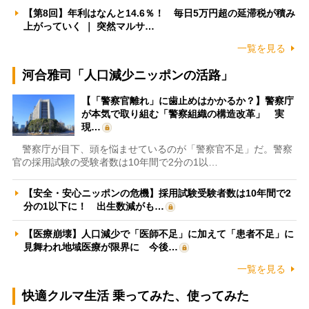
【第8回】年利はなんと14.6％！ 毎日5万円超の延滞税が積み
上がっていく ｜ 突然マルサ…
一覧を見る
河合雅司「人口減少ニッポンの活路」
【「警察官離れ」に歯止めはかかるか？】警察庁
が本気で取り組む「警察組織の構造改革」 実
現…
警察庁が目下、頭を悩ませているのが「警察官不足」だ。警察
官の採用試験の受験者数は10年間で2分の1以…
【安全・安心ニッポンの危機】採用試験受験者数は10年間で2
分の1以下に！ 出生数減がも…
【医療崩壊】人口減少で「医師不足」に加えて「患者不足」に
見舞われ地域医療が限界に 今後…
一覧を見る
快適クルマ生活 乗ってみた、使ってみた