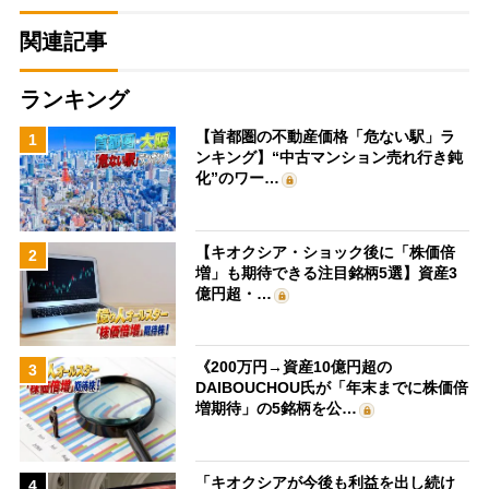
関連記事
ランキング
【首都圏の不動産価格「危ない駅」ラ
1
ンキング】“中古マンション売れ行き鈍
化”のワー…
【キオクシア・ショック後に「株価倍
2
増」も期待できる注目銘柄5選】資産3
億円超・…
《200万円→資産10億円超の
3
DAIBOUCHOU氏が「年末までに株価倍
増期待」の5銘柄を公…
「キオクシアが今後も利益を出し続け
4