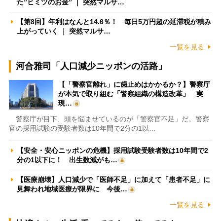
た”ヒミツのお金” ｜ 突然マルサ…
【第8回】年利はなんと14.6％！ 毎日5万円超の延滞税が積み
上がっていく ｜ 突然マルサ…
一覧を見る
河合雅司「人口減少ニッポンの活路」
【「警察官離れ」に歯止めはかかるか？】警察庁
が本気で取り組む「警察組織の構造改革」 実
現…
警察庁が目下、頭を悩ませているのが「警察官不足」だ。警察
官の採用試験の受験者数は10年間で2分の1以…
【安全・安心ニッポンの危機】採用試験受験者数は10年間で2
分の1以下に！ 出生数減がも…
【医療崩壊】人口減少で「医師不足」に加えて「患者不足」に
見舞われ地域医療が限界に 今後…
一覧を見る