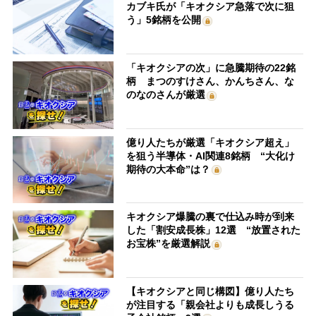
カブキ氏が「キオクシア急落で次に狙
う」5銘柄を公開
「キオクシアの次」に急騰期待の22銘
柄 まつのすけさん、かんちさん、な
のなのさんが厳選
億り人たちが厳選「キオクシア超え」
を狙う半導体・AI関連8銘柄 “大化け
期待の大本命”は？
キオクシア爆騰の裏で仕込み時が到来
した「割安成長株」12選 “放置された
お宝株”を厳選解説
【キオクシアと同じ構図】億り人たち
が注目する「親会社よりも成長しうる