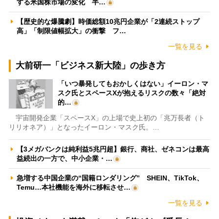
する米国株市場の変化 半…
【歴史的な爆騰劇】時価総額10兆円企業が「2連続ストップ
高」「制限値幅拡大」の衝撃 フ…
一覧を見る
大前研一「ビジネス新大陸」の歩き方
「いつ暴発してもおかしくはない」イーロン・マ
スク氏とスペースXが抱えるリスクの数々「絶対
的…
宇宙開発企業「スペースX」の上場で史上初の「兆万長者（ト
リリオネア）」となったイーロン・マスク氏。…
【3メガバンクは純利益5兆円超】銀行、商社、ゼネコンは最高
益続出の一方で、中小企業・…
急増する中国企業の“国籍ロンダリング” SHEIN、TikTok、
Temu…本社機能を海外に移転させ…
一覧を見る