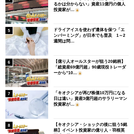
るかは分からない」資産11億円の個人
投資家が…
ドライアイスを使わず遺体を保つ「エ
5
ンバーミング」が日本でも普及 1～2
週間は問…
【億り人オールスターが狙う20銘柄】
6
「総資産69億円超」90歳現役トレーダ
ーから“10…
「キオクシアが再び株価10万円になる
7
日は遠い」資産3億円超のサラリーマン
投資家が…
【キオクシア・ショックの後に狙う5銘
8
柄】イベント投資家の億り人・羽根英