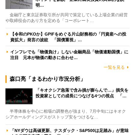
明…
金融庁と東京証券取引所が共同で策定している上場企業の経営
や取締役会のあり方を定める「コーポレート…
【令和のPKOか】GPIFをめぐる片山財務相の「円資産への投
資拡大」発言の波紋 「国債重視」…
インフレでも「物価負け」しない金融商品「物価連動国債」に
注目 元本が物価の動きに合わせ…
一覧を見る
森口亮「まるわかり市況分析」
「キオクシア急落で含み損が膨らんで…」損失を
投資家としての成長につなげる4つの視点 「…
半導体株を中心に相場の調整色が強まり、7月中旬にはキオク
シアホールディングスがストップ安をつけるな…
「NYダウは高値更新、ナスダック・S&P500は足踏み」が意味