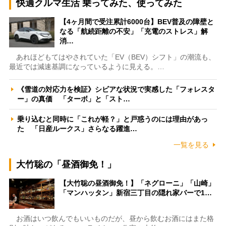
快適クルマ生活 乗ってみた、使ってみた
【4ヶ月間で受注累計6000台】BEV普及の障壁と
なる「航続距離の不安」「充電のストレス」解
消…
あれほどもてはやされていた「EV（BEV）シフト」の潮流も、
最近では減速基調になっているように見える。…
《雪道の対応力を検証》シビアな状況で実感した「フォレスタ
ー」の真価 「ターボ」と「スト…
乗り込むと同時に「これが軽？」と戸惑うのには理由があっ
た 「日産ルークス」さらなる躍進…
一覧を見る
大竹聡の「昼酒御免！」
【大竹聡の昼酒御免！】「ネグローニ」「山崎」
「マンハッタン」新宿三丁目の隠れ家バーで1…
お酒はいつ飲んでもいいものだが、昼から飲むお酒にはまた格