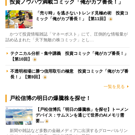
投資ノウハウ満載コミック「俺がカブ番長！」
「売り時」を逃さないトレンド見極め術 投資コ
ミック「俺がカブ番長！」【第11回】
かつて投資情報雑誌「マネーポスト」にて、圧倒的な情報量が
詰め込まれた「天下無敵の株コミック」とし…
テクニカル分析・集中講義 投資コミック「俺がカブ番長！」
【第10回】
不透明相場に勝つ信用取引の極意 投資コミック「俺がカブ番
長！」【第9回】
一覧を見る
戸松信博の明日の爆騰株を探せ！
【戸松信博氏「明日の爆騰株」を探せ】トーメン
デバイス：サムスンを通じて世界のAIメモリ需
要…
新聞や雑誌など多数の金融メディアに出演するグローバルリン