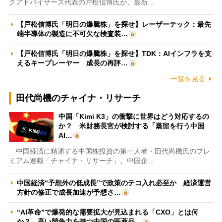
クアドバイザーズ代表の戸松信博氏が、最新…
【戸松信博氏「明日の爆騰株」を探せ】レーザーテック：最先
端半導体の製造に不可欠な検査装…
【戸松信博氏「明日の爆騰株」を探せ】TDK：AIインフラを支
えるキープレーヤー 成長の再評…
一覧を見る
田代尚機のチャイナ・リサーチ
中国「Kimi K3」の衝撃に世界はどう対応するの
か？ 米財務長官が検討する「蒸留を行う中国
AI…
中国経済に精通する中国株投資の第一人者・田代尚機氏のプレ
ミアム連載「チャイナ・リサーチ」。中国企…
中国経済“予想外の低成長”で政策のテコ入れ必至か 経済運営
方針の修正で成長加速が予想さ…
“AI革命”で爆発的な需要拡大が見込まれる「CXO」とは何
か？ 高い競争力を持つ中国の医薬品…