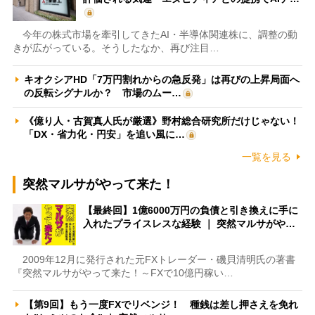
今年の株式市場を牽引してきたAI・半導体関連株に、調整の動
きが広がっている。そうしたなか、再び注目…
キオクシアHD「7万円割れからの急反発」は再びの上昇局面へ
の反転シグナルか？ 市場のムー…
《億り人・古賀真人氏が厳選》野村総合研究所だけじゃない！
「DX・省力化・円安」を追い風に…
一覧を見る
突然マルサがやって来た！
【最終回】1億6000万円の負債と引き換えに手に
入れたプライスレスな経験 ｜ 突然マルサがや…
2009年12月に発行された元FXトレーダー・磯貝清明氏の著書
『突然マルサがやって来た！～FXで10億円稼い…
【第9回】もう一度FXでリベンジ！ 種銭は差し押さえを免れ