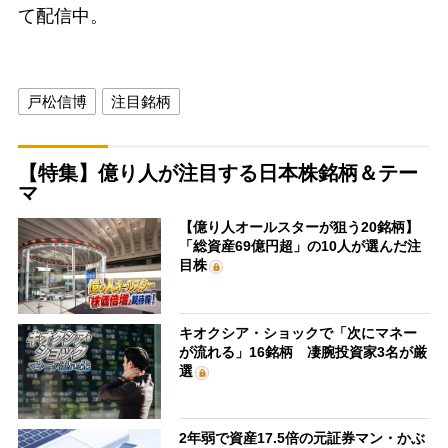
て配信中。
戸松信博
注目銘柄
【特集】億り人が注目する日本株銘柄＆テー
マ
【億り人オールスターが狙う20銘柄】
「総資産69億円超」の10人が選んだ注
目株
キオクシア・ショックで「次にマネー
が流れる」16銘柄 凄腕投資家3名が厳
選
2年弱で資産17.5倍の元証券マン・かぶ