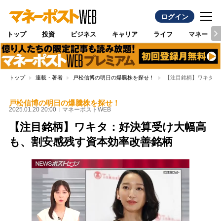
ログイン
トップ
投資
ビジネス
キャリア
ライフ
マネー
トップ
連載・著者
戸松信博の明日の爆騰株を探せ！
【注目銘柄】ワキタ：
戸松信博の明日の爆騰株を探せ！
2025.01.20 20:00
マネーポストWEB
【注目銘柄】ワキタ：好決算受け大幅高
も、割安感残す資本効率改善銘柄