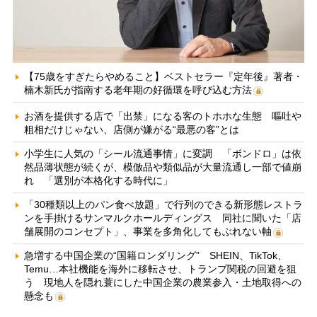
【75歳をすぎたらやめること】ベストセラー『定年後』著者・
楠木新氏が指南する老年期の好循環を呼び込む方法
お酒を提供する店で「出禁」になる客のトホホな生態 嘔吐や
粗相だけじゃない、店側が嫌がる“最悪の客”とは
小学生に人気の「シール流通事情」に変調 「ボンドロ」は依
然品薄状態が続くが、模倣品や類似品が大量流通し一部で値崩
れ 「選別が本格化する時代に」
「30種類以上のパン食べ放題」で行列のできる新形態レストラ
ンを手掛けるサンマルクホールディングス 同社に聞いた「店
舗展開のコンセプト」、事業を多角化してもぶれない軸
急増する中国企業の“国籍ロンダリング” SHEIN、TikTok、
Temu…本社機能を海外に移転させ、トランプ関税の回避を狙
う 現地人を隠れ蓑にした中国企業の農業参入・土地取得への
懸念も