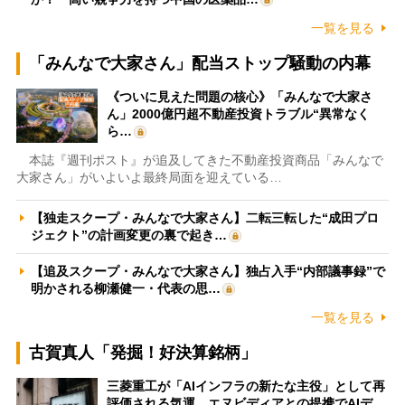
一覧を見る
「みんなで大家さん」配当ストップ騒動の内幕
《ついに見えた問題の核心》「みんなで大家さ
ん」2000億円超不動産投資トラブル“異常なく
ら…
本誌『週刊ポスト』が追及してきた不動産投資商品「みんなで
大家さん」がいよいよ最終局面を迎えている…
【独走スクープ・みんなで大家さん】二転三転した“成田プロ
ジェクト”の計画変更の裏で起き…
【追及スクープ・みんなで大家さん】独占入手“内部議事録”で
明かされる柳瀬健一・代表の思…
一覧を見る
古賀真人「発掘！好決算銘柄」
三菱重工が「AIインフラの新たな主役」として再
評価される気運 エヌビディアとの提携でAIデ…