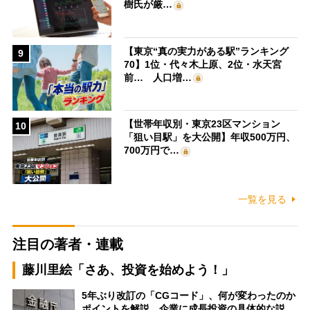
樹氏が厳…
【東京“真の実力がある駅”ランキング
9
70】1位・代々木上原、2位・水天宮
前… 人口増…
【世帯年収別・東京23区マンション
10
「狙い目駅」を大公開】年収500万円、
700万円で…
一覧を見る
注目の著者・連載
藤川里絵「さあ、投資を始めよう！」
5年ぶり改訂の「CGコード」、何が変わったのか
ポイントを解説 企業に成長投資の具体的な説