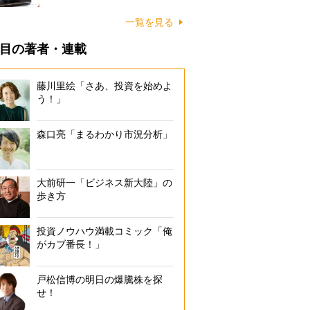
一覧を見る
目の著者・連載
藤川里絵「さあ、投資を始めよ
う！」
森口亮「まるわかり市況分析」
大前研一「ビジネス新大陸」の
歩き方
投資ノウハウ満載コミック「俺
がカブ番長！」
戸松信博の明日の爆騰株を探
せ！