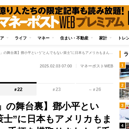
ア
ライフ
マネー
住まい・不動産
家計
トレ
【中国「改革開放」の舞台裏】鄧小平という“とんでもない策士”に日本もアメリカもまんまと騙された！ 手柄を横取りされた「毛沢東の後継者」と「習近平の父」
ラ
1
2025.02.03 07:00
マネーポストWEB
2
22
23
26
＃
＃
～
＃
」の舞台裏】鄧小平とい
3
策士”に日本もアメリカもま
4