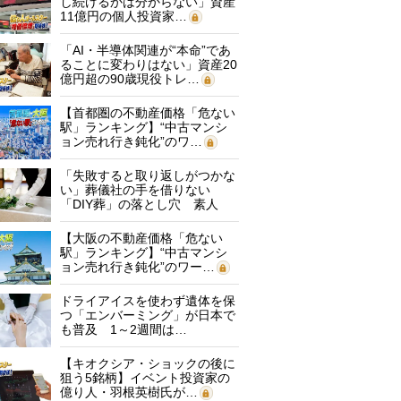
し続けるかは分からない」資産
11億円の個人投資家…
「AI・半導体関連が“本命”であ
ることに変わりはない」資産20
億円超の90歳現役トレ…
【首都圏の不動産価格「危ない
駅」ランキング】“中古マンシ
ョン売れ行き鈍化”のワ…
「失敗すると取り返しがつかな
い」葬儀社の手を借りない
「DIY葬」の落とし穴 素人
に…
【大阪の不動産価格「危ない
駅」ランキング】“中古マンシ
ョン売れ行き鈍化”のワー…
ドライアイスを使わず遺体を保
つ「エンバーミング」が日本で
も普及 1～2週間は…
【キオクシア・ショックの後に
狙う5銘柄】イベント投資家の
億り人・羽根英樹氏が…