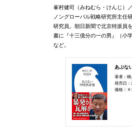
峯村健司（みねむら・けんじ）／
ノングローバル戦略研究所主任
研究員。朝日新聞で北京特派員を
書に『十三億分の一の男』（小学
など。
あぶない
著者：橋
発売日：20
価格：￥