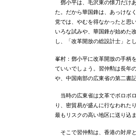
鄧小平は、毛沢東の懐刀だけあ
た。だから華国鋒は、あっけな
党では、やむを得なかったと思
いろな試みや、華国鋒が始めた
し、「改革開放の総設計士」と
峯村：鄧小平に改革開放の手柄
ていいでしょう。習仲勲は長年
や、中国南部の広東省の第二書
当時の広東省は文革でボロボロ
り、密貿易が盛んに行なわれた
最もリスクの高い地区に送り込
そこで習仲勲は、香港の対岸と