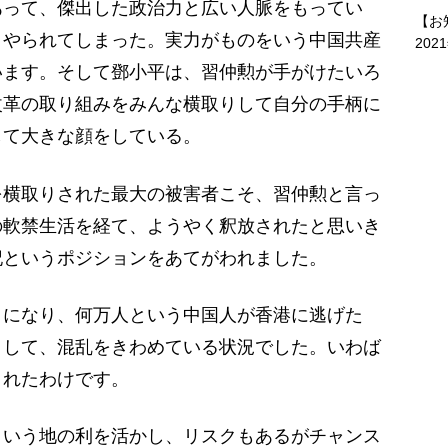
って、傑出した政治力と広い人脈をもってい
【お
くやられてしまった。実力がものをいう中国共産
202
います。そして鄧小平は、習仲勲が手がけたいろ
改革の取り組みをみんな横取りして自分の手柄に
して大きな顔をしている。
を横取りされた最大の被害者こそ、習仲勲と言っ
の軟禁生活を経て、ようやく釈放されたと思いき
記というポジションをあてがわれました。
になり、何万人という中国人が香港に逃げた
りして、混乱をきわめている状況でした。いわば
まれたわけです。
いう地の利を活かし、リスクもあるがチャンス