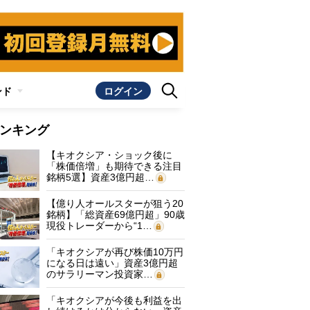
ンド
ログイン
ンキング
【キオクシア・ショック後に
「株価倍増」も期待できる注目
銘柄5選】資産3億円超…
【億り人オールスターが狙う20
銘柄】「総資産69億円超」90歳
現役トレーダーから“1…
「キオクシアが再び株価10万円
になる日は遠い」資産3億円超
のサラリーマン投資家…
「キオクシアが今後も利益を出