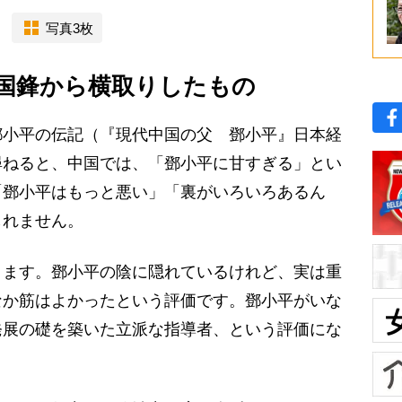
写真3枚
国鋒から横取りしたもの
鄧小平の伝記（『現代中国の父 鄧小平』日本経
尋ねると、中国では、「鄧小平に甘すぎる」とい
「鄧小平はもっと悪い」「裏がいろいろあるん
しれません。
ます。鄧小平の陰に隠れているけれど、実は重
なか筋はよかったという評価です。鄧小平がいな
発展の礎を築いた立派な指導者、という評価にな