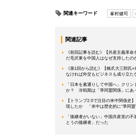
関連キーワード
峯村健司
関連記事
《前回記事を読む》【共産主義革命
だ毛沢東を中国人はなぜ支持したの
《第1回から読む》【橋爪大三郎氏
なければ外交もビジネスも成り立た
「日本を素通りして中国へ」クリン
か？ 冷戦期は「準同盟関係」にあ
【トランプ2.0で注目の米中関係史
現したか 「米中は歴史的に“準同盟
「後継者がいない」中国共産党の不
とうの後継者」だった