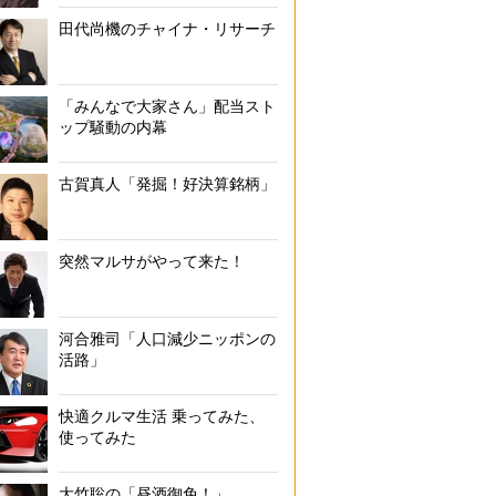
田代尚機のチャイナ・リサーチ
「みんなで大家さん」配当スト
ップ騒動の内幕
古賀真人「発掘！好決算銘柄」
突然マルサがやって来た！
河合雅司「人口減少ニッポンの
活路」
快適クルマ生活 乗ってみた、
使ってみた
大竹聡の「昼酒御免！」