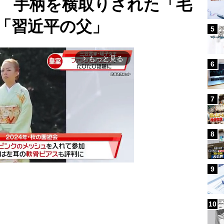
 手柄を横取りされた「毛
「習近平の父」
5
もっと見る
arrow_forward_ios
6
7
8
9
Mute
10