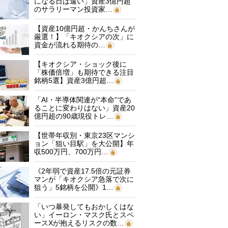
になる日は遠い」資産3億円超
のサラリーマン投資家…
【資産10億円超・かんちさんが
厳選！】「キオクシアの次」に
資金が流れる期待の…
【キオクシア・ショック後に
「株価倍増」も期待できる注目
銘柄5選】資産3億円超…
「AI・半導体関連が“本命”であ
ることに変わりはない」資産20
億円超の90歳現役トレ…
【世帯年収別・東京23区マンシ
ョン「狙い目駅」を大公開】年
収500万円、700万円…
《2年弱で資産17.5倍の元証券
マンが「キオクシア急落で次に
狙う」5銘柄を公開》1…
「いつ暴発してもおかしくはな
い」イーロン・マスク氏とスペ
ースXが抱えるリスクの数…