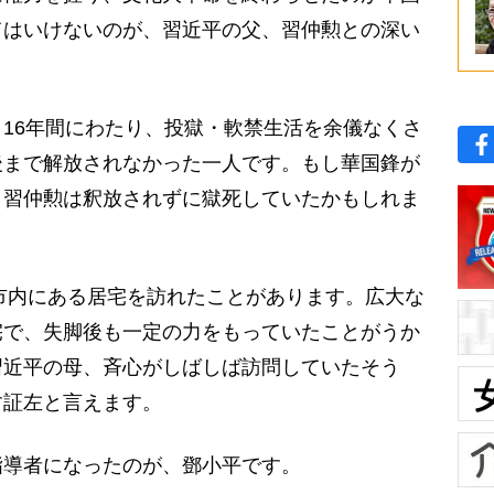
てはいけないのが、習近平の父、習仲勲との深い
16年間にわたり、投獄・軟禁生活を余儀なくさ
後まで解放されなかった一人です。もし華国鋒が
、習仲勲は釈放されずに獄死していたかもしれま
市内にある居宅を訪れたことがあります。広大な
宅で、失脚後も一定の力をもっていたことがうか
習近平の母、斉心がしばしば訪問していたそう
す証左と言えます。
導者になったのが、鄧小平です。