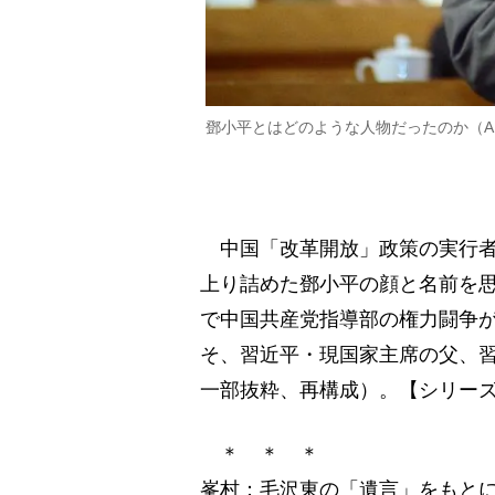
鄧小平とはどのような人物だったのか（A
中国「改革開放」政策の実行者
上り詰めた鄧小平の顔と名前を
で中国共産党指導部の権力闘争
そ、習近平・現国家主席の父、
一部抜粋、再構成）。【シリーズ
＊ ＊ ＊
峯村：毛沢東の「遺言」をもと