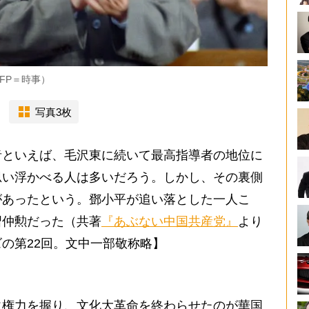
FP＝時事）
写真3枚
といえば、毛沢東に続いて最高指導者の地位に
思い浮かべる人は多いだろう。しかし、その裏側
があったという。鄧小平が追い落とした一人こ
習仲勲だった（共著
『あぶない中国共産党』
より
の第22回。文中一部敬称略】
に権力を握り、文化大革命を終わらせたのが華国