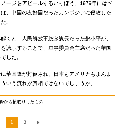
ージをアピールするいっぽう、1979年にはベ
きは、中国の友好国だったカンボジアに侵攻した
した。
解くと、人民解放軍総参謀長だった鄧小平が、
とを誇示することで、軍事委員会主席だった華国
いでした。
に華国鋒が打倒され、日本もアメリカもまんま
そういう流れが真相ではないでしょうか。
鋒から横取りしたもの
1
2