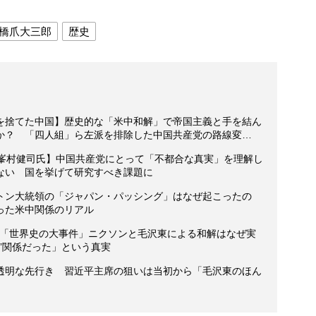
橋爪大三郎
歴史
を捨てた中国】歴史的な「米中和解」で帝国主義と手を結ん
か？ 「四人組」ら左派を排除した中国共産党の路線変…
×峯村健司氏】中国共産党にとって「不都合な真実」を理解し
ない 国を挙げて研究すべき課題に
トン大統領の「ジャパン・パッシング」はなぜ起こったの
った米中関係のリアル
】「世界史の大事件」ニクソンと毛沢東による和解はなぜ実
”関係だった」という真実
透明な先行き 習近平主席の狙いは当初から「毛沢東のほん