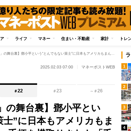
ア
ライフ
マネー
住まい・不動産
家計
トレ
【中国「改革開放」の舞台裏】鄧小平という“とんでもない策士”に日本もアメリカもまんまと騙された！ 手柄を横取りされた「毛沢東の後継者」と「習近平の父」
ラ
1
2025.02.03 07:00
マネーポストWEB
2
22
23
26
＃
＃
～
＃
」の舞台裏】鄧小平とい
3
策士”に日本もアメリカもま
4