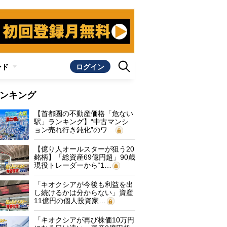
ンド
ログイン
ンキング
【首都圏の不動産価格「危ない
駅」ランキング】“中古マンシ
ョン売れ行き鈍化”のワ…
【億り人オールスターが狙う20
銘柄】「総資産69億円超」90歳
現役トレーダーから“1…
「キオクシアが今後も利益を出
し続けるかは分からない」資産
11億円の個人投資家…
「キオクシアが再び株価10万円