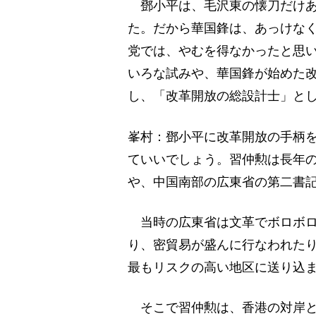
鄧小平は、毛沢東の懐刀だけあ
た。だから華国鋒は、あっけな
党では、やむを得なかったと思
いろな試みや、華国鋒が始めた
し、「改革開放の総設計士」と
峯村：鄧小平に改革開放の手柄
ていいでしょう。習仲勲は長年
や、中国南部の広東省の第二書
当時の広東省は文革でボロボロ
り、密貿易が盛んに行なわれた
最もリスクの高い地区に送り込
そこで習仲勲は、香港の対岸と