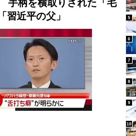
 手柄を横取りされた「毛
「習近平の父」
5
6
7
8
9
10