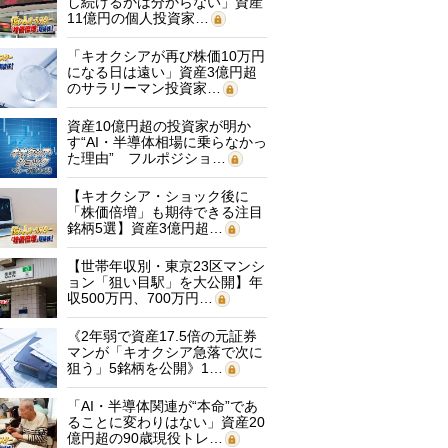
し続けるかは分からない」資産
11億円の個人投資家…
「キオクシアが再び株価10万円
になる日は遠い」資産3億円超
のサラリーマン投資家…
資産10億円超の投資家が明か
す“AI・半導体相場に乗らなかっ
た理由” フルポジショ…
【キオクシア・ショック後に
「株価倍増」も期待できる注目
銘柄5選】資産3億円超…
【世帯年収別・東京23区マンシ
ョン「狙い目駅」を大公開】年
収500万円、700万円…
《2年弱で資産17.5倍の元証券
マンが「キオクシア急落で次に
狙う」5銘柄を公開》1…
「AI・半導体関連が“本命”であ
ることに変わりはない」資産20
億円超の90歳現役トレ…