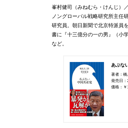
峯村健司（みねむら・けんじ）／
ノングローバル戦略研究所主任
研究員。朝日新聞で北京特派員を
書に『十三億分の一の男』（小学
など。
あぶない
著者：橋
発売日：20
価格：￥