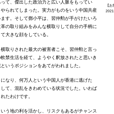
って、傑出した政治力と広い人脈をもってい
【お
くやられてしまった。実力がものをいう中国共産
202
います。そして鄧小平は、習仲勲が手がけたいろ
改革の取り組みをみんな横取りして自分の手柄に
して大きな顔をしている。
を横取りされた最大の被害者こそ、習仲勲と言っ
の軟禁生活を経て、ようやく釈放されたと思いき
記というポジションをあてがわれました。
になり、何万人という中国人が香港に逃げた
りして、混乱をきわめている状況でした。いわば
まれたわけです。
いう地の利を活かし、リスクもあるがチャンス