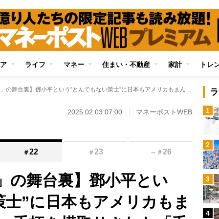
ア
ライフ
マネー
住まい・不動産
家計
トレ
【中国「改革開放」の舞台裏】鄧小平という“とんでもない策士”に日本もアメリカもまんまと騙された！ 手柄を横取りされた「毛沢東の後継者」と「習近平の父」
ラ
1
2025.02.03 07:00
マネーポストWEB
2
22
23
26
＃
＃
～
＃
」の舞台裏】鄧小平とい
3
策士”に日本もアメリカもま
4