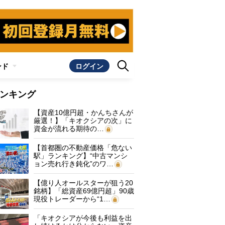
ンド
ログイン
ンキング
【資産10億円超・かんちさんが
厳選！】「キオクシアの次」に
資金が流れる期待の…
【首都圏の不動産価格「危ない
駅」ランキング】“中古マンシ
ョン売れ行き鈍化”のワ…
【億り人オールスターが狙う20
銘柄】「総資産69億円超」90歳
現役トレーダーから“1…
「キオクシアが今後も利益を出