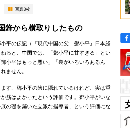
写真3枚
国鋒から横取りしたもの
鄧小平の伝記（『現代中国の父 鄧小平』日本経
尋ねると、中国では、「鄧小平に甘すぎる」とい
「鄧小平はもっと悪い」「裏がいろいろあるん
しれません。
ます。鄧小平の陰に隠れているけれど、実は重
なか筋はよかったという評価です。鄧小平がいな
発展の礎を築いた立派な指導者、という評価にな