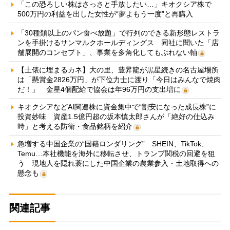
「この恐ろしい株はさっさと手放したい…」キオクシア株で
500万円の利益を出した女性が“夢よもう一度”と再購入
「30種類以上のパン食べ放題」で行列のできる新形態レストラ
ンを手掛けるサンマルクホールディングス 同社に聞いた「店
舗展開のコンセプト」、事業を多角化してもぶれない軸
【土俵に埋まるカネ】大の里、豊昇龍が黒星続きの名古屋場所
は「懸賞金2826万円」が下位力士に渡り「今日はみんなで焼肉
だ！」 金星4個配給で協会は年96万円の支出増に
キオクシアなどAI関連株に資金集中で“割安になった成長株”に
投資妙味 資産1.5億円超の坂本慎太郎さんが「絶好の仕込み
時」と考える防衛・食品銘柄を紹介
急増する中国企業の“国籍ロンダリング” SHEIN、TikTok、
Temu…本社機能を海外に移転させ、トランプ関税の回避を狙
う 現地人を隠れ蓑にした中国企業の農業参入・土地取得への
懸念も
関連記事