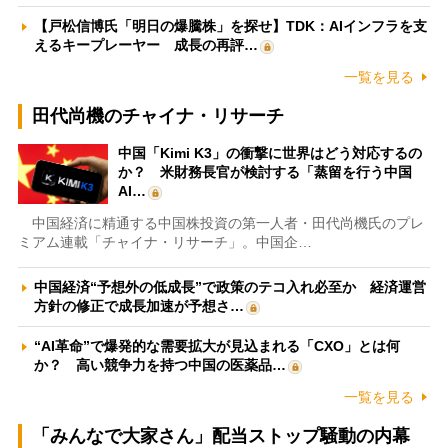
【戸松信博氏「明日の爆騰株」を探せ】TDK：AIインフラを支
えるキープレーヤー 成長の再評…
一覧を見る
田代尚機のチャイナ・リサーチ
中国「Kimi K3」の衝撃に世界はどう対応するの
か？ 米財務長官が検討する「蒸留を行う中国
AI…
中国経済に精通する中国株投資の第一人者・田代尚機氏のプレ
ミアム連載「チャイナ・リサーチ」。中国企…
中国経済“予想外の低成長”で政策のテコ入れ必至か 経済運営
方針の修正で成長加速が予想さ…
“AI革命”で爆発的な需要拡大が見込まれる「CXO」とは何
か？ 高い競争力を持つ中国の医薬品…
一覧を見る
「みんなで大家さん」配当ストップ騒動の内幕