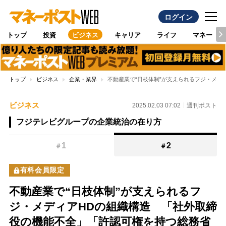
ログイン
トップ
投資
ビジネス
キャリア
ライフ
マネー
トップ
ビジネス
企業・業界
不動産業で“日枝体制”が支えられるフジ・メデ
ビジネス
2025.02.03 07:02
週刊ポスト
フジテレビグループの企業統治の在り方
1
2
＃
＃
有料会員限定
不動産業で“日枝体制”が支えられるフ
ジ・メディアHDの組織構造 「社外取締
役の機能不全」「許認可権を持つ総務省