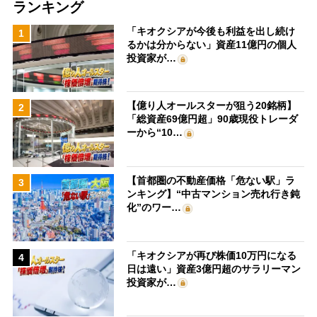
ランキング
「キオクシアが今後も利益を出し続け
1
るかは分からない」資産11億円の個人
投資家が…
【億り人オールスターが狙う20銘柄】
2
「総資産69億円超」90歳現役トレーダ
ーから“10…
【首都圏の不動産価格「危ない駅」ラ
3
ンキング】“中古マンション売れ行き鈍
化”のワー…
「キオクシアが再び株価10万円になる
4
日は遠い」資産3億円超のサラリーマン
投資家が…