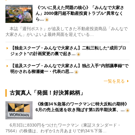
《ついに見えた問題の核心》「みんなで大家さ
ん」2000億円超不動産投資トラブル“異常なく
ら…
本誌『週刊ポスト』が追及してきた不動産投資商品「みんなで
大家さん」がいよいよ最終局面を迎えている…
【独走スクープ・みんなで大家さん】二転三転した“成田プロ
ジェクト”の計画変更の裏で起き…
【追及スクープ・みんなで大家さん】独占入手“内部議事録”で
明かされる柳瀬健一・代表の思…
一覧を見る
古賀真人「発掘！好決算銘柄」
《株価34％急落のワークマンに特大反転の期待》
6月の売上低迷を吹き飛ばす第1四半期決算、…
6月3日に8330円をつけたワークマン（東証スタンダード・
7564）の株価は、わずか1カ月あまりで約34％下落…