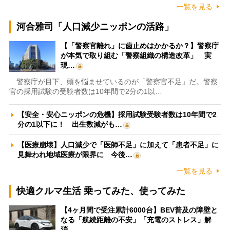
一覧を見る
河合雅司「人口減少ニッポンの活路」
【「警察官離れ」に歯止めはかかるか？】警察庁
が本気で取り組む「警察組織の構造改革」 実
現…
警察庁が目下、頭を悩ませているのが「警察官不足」だ。警察
官の採用試験の受験者数は10年間で2分の1以…
【安全・安心ニッポンの危機】採用試験受験者数は10年間で2
分の1以下に！ 出生数減がも…
【医療崩壊】人口減少で「医師不足」に加えて「患者不足」に
見舞われ地域医療が限界に 今後…
一覧を見る
快適クルマ生活 乗ってみた、使ってみた
【4ヶ月間で受注累計6000台】BEV普及の障壁と
なる「航続距離の不安」「充電のストレス」解
消…