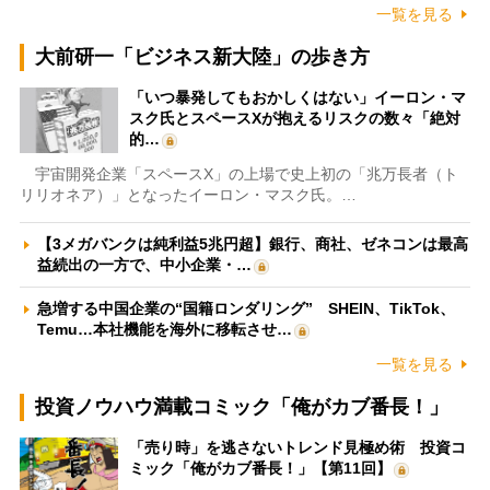
一覧を見る
大前研一「ビジネス新大陸」の歩き方
「いつ暴発してもおかしくはない」イーロン・マ
スク氏とスペースXが抱えるリスクの数々「絶対
的…
宇宙開発企業「スペースX」の上場で史上初の「兆万長者（ト
リリオネア）」となったイーロン・マスク氏。…
【3メガバンクは純利益5兆円超】銀行、商社、ゼネコンは最高
益続出の一方で、中小企業・…
急増する中国企業の“国籍ロンダリング” SHEIN、TikTok、
Temu…本社機能を海外に移転させ…
一覧を見る
投資ノウハウ満載コミック「俺がカブ番長！」
「売り時」を逃さないトレンド見極め術 投資コ
ミック「俺がカブ番長！」【第11回】