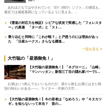
あれほどもてはやされていた「EV（BEV）シフト」の潮流も、
最近では減速基調になっているように見える。…
《雪道の対応力を検証》シビアな状況で実感した「フォレスタ
ー」の真価 「ターボ」と「スト…
乗り込むと同時に「これが軽？」と戸惑うのには理由があっ
た 「日産ルークス」さらなる躍進…
一覧を見る
大竹聡の「昼酒御免！」
【大竹聡の昼酒御免！】「ネグローニ」「山崎」
「マンハッタン」新宿三丁目の隠れ家バーで1…
お酒はいつ飲んでもいいものだが、昼から飲むお酒にはまた格
別の味わいがある――。ライター・作家の大竹…
【大竹聡の昼酒御免！】今の若者は「なめろう」や「キヌカツ
ギ」を知らないって本当？ 昔の…