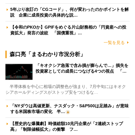
5年ぶり改訂の「CGコード」、何が変わったのかポイントを解
説 企業に成長投資の具体的な説…
【令和のPKOか】GPIFをめぐる片山財務相の「円資産への投
資拡大」発言の波紋 「国債重視」…
一覧を見る
森口亮「まるわかり市況分析」
「キオクシア急落で含み損が膨らんで…」損失を
投資家としての成長につなげる4つの視点 「…
半導体株を中心に相場の調整色が強まり、7月中旬にはキオク
シアホールディングスがストップ安をつけるな…
「NYダウは高値更新、ナスダック・S&P500は足踏み」が意味
する米国株市場の変化 半…
【歴史的な爆騰劇】時価総額10兆円企業が「2連続ストップ
高」「制限値幅拡大」の衝撃 フ…