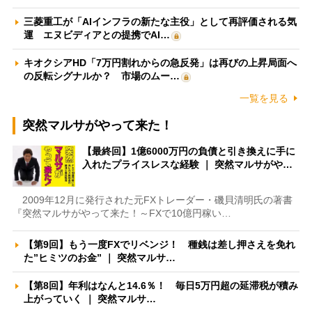
三菱重工が「AIインフラの新たな主役」として再評価される気
運 エヌビディアとの提携でAI…
キオクシアHD「7万円割れからの急反発」は再びの上昇局面へ
の反転シグナルか？ 市場のムー…
一覧を見る
突然マルサがやって来た！
【最終回】1億6000万円の負債と引き換えに手に
入れたプライスレスな経験 ｜ 突然マルサがや…
2009年12月に発行された元FXトレーダー・磯貝清明氏の著書
『突然マルサがやって来た！～FXで10億円稼い…
【第9回】もう一度FXでリベンジ！ 種銭は差し押さえを免れ
た”ヒミツのお金” ｜ 突然マルサ…
【第8回】年利はなんと14.6％！ 毎日5万円超の延滞税が積み
上がっていく ｜ 突然マルサ…