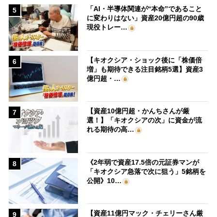
「AI・半導体関連が“本命”であること
5
に変わりはない」資産20億円超の90歳
現役トレー…
【キオクシア・ショック後に「株価倍
6
増」も期待できる注目銘柄5選】資産3
億円超・…
【資産10億円超・かんちさんが厳
7
選！】「キオクシアの次」に資金が流
れる期待の高…
《2年弱で資産17.5倍の元証券マンが
8
「キオクシア急落で次に狙う」5銘柄を
公開》10…
【資産11億円マック・チェリーさん厳
9