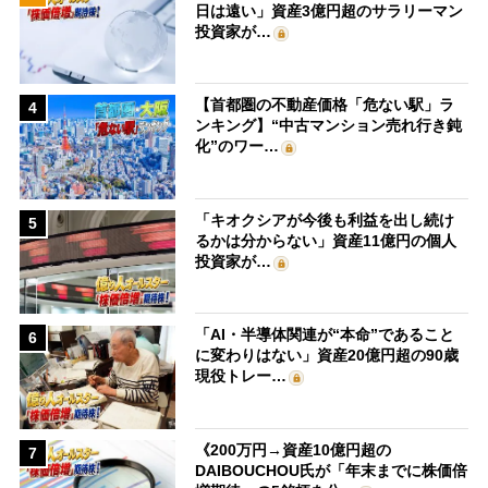
日は遠い」資産3億円超のサラリーマン
投資家が…
【首都圏の不動産価格「危ない駅」ラ
4
ンキング】“中古マンション売れ行き鈍
化”のワー…
「キオクシアが今後も利益を出し続け
5
るかは分からない」資産11億円の個人
投資家が…
「AI・半導体関連が“本命”であること
6
に変わりはない」資産20億円超の90歳
現役トレー…
《200万円→資産10億円超の
7
DAIBOUCHOU氏が「年末までに株価倍