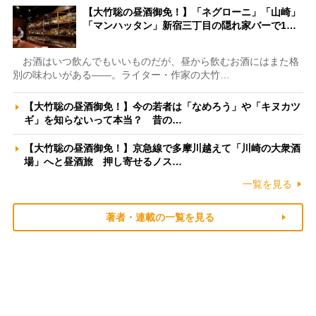
【大竹聡の昼酒御免！】「ネグローニ」「山崎」
「マンハッタン」新宿三丁目の隠れ家バーで1…
お酒はいつ飲んでもいいものだが、昼から飲むお酒にはまた格
別の味わいがある――。ライター・作家の大竹…
【大竹聡の昼酒御免！】今の若者は「なめろう」や「キヌカツ
ギ」を知らないって本当？ 昔の…
【大竹聡の昼酒御免！】京急線で多摩川越えて「川崎の大衆酒
場」へと昼酒旅 押し寄せるノス…
一覧を見る
著者・連載の一覧を見る