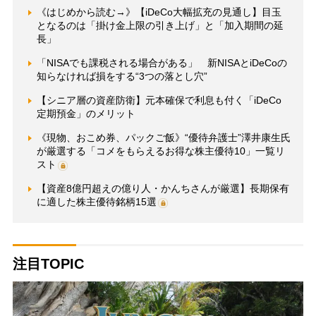
《はじめから読む→》【iDeCo大幅拡充の見通し】目玉
となるのは「掛け金上限の引き上げ」と「加入期間の延
長」
「NISAでも課税される場合がある」 新NISAとiDeCoの
知らなければ損をする“3つの落とし穴”
【シニア層の資産防衛】元本確保で利息も付く「iDeCo
定期預金」のメリット
《現物、おこめ券、パックご飯》“優待弁護士”澤井康生氏
が厳選する「コメをもらえるお得な株主優待10」一覧リ
スト
【資産8億円超えの億り人・かんちさんが厳選】長期保有
に適した株主優待銘柄15選
注目TOPIC