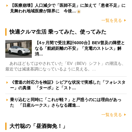
【医療崩壊】人口減少で「医師不足」に加えて「患者不足」に
見舞われ地域医療が限界に 今後…
一覧を見る
快適クルマ生活 乗ってみた、使ってみた
【4ヶ月間で受注累計6000台】BEV普及の障壁と
なる「航続距離の不安」「充電のストレス」解
消…
あれほどもてはやされていた「EV（BEV）シフト」の潮流も、
最近では減速基調になっているように見える。…
《雪道の対応力を検証》シビアな状況で実感した「フォレスタ
ー」の真価 「ターボ」と「スト…
乗り込むと同時に「これが軽？」と戸惑うのには理由があっ
た 「日産ルークス」さらなる躍進…
一覧を見る
大竹聡の「昼酒御免！」