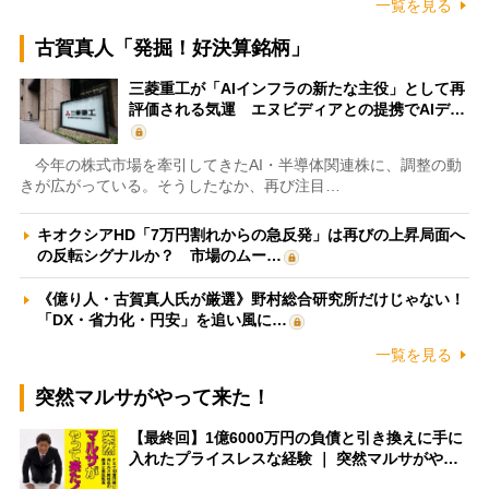
一覧を見る
古賀真人「発掘！好決算銘柄」
三菱重工が「AIインフラの新たな主役」として再
評価される気運 エヌビディアとの提携でAIデ…
今年の株式市場を牽引してきたAI・半導体関連株に、調整の動
きが広がっている。そうしたなか、再び注目…
キオクシアHD「7万円割れからの急反発」は再びの上昇局面へ
の反転シグナルか？ 市場のムー…
《億り人・古賀真人氏が厳選》野村総合研究所だけじゃない！
「DX・省力化・円安」を追い風に…
一覧を見る
突然マルサがやって来た！
【最終回】1億6000万円の負債と引き換えに手に
入れたプライスレスな経験 ｜ 突然マルサがや…