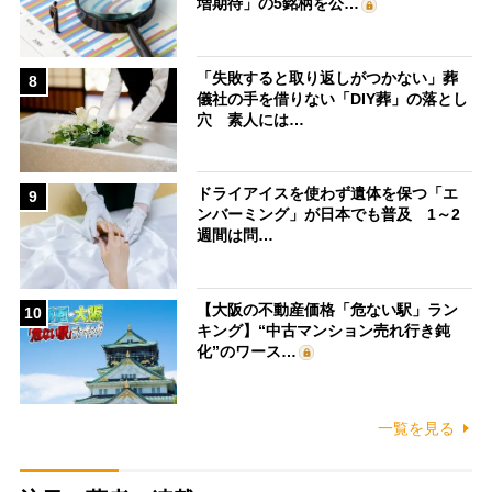
増期待」の5銘柄を公…
「失敗すると取り返しがつかない」葬
8
儀社の手を借りない「DIY葬」の落とし
穴 素人には…
ドライアイスを使わず遺体を保つ「エ
9
ンバーミング」が日本でも普及 1～2
週間は問…
【大阪の不動産価格「危ない駅」ラン
10
キング】“中古マンション売れ行き鈍
化”のワース…
一覧を見る