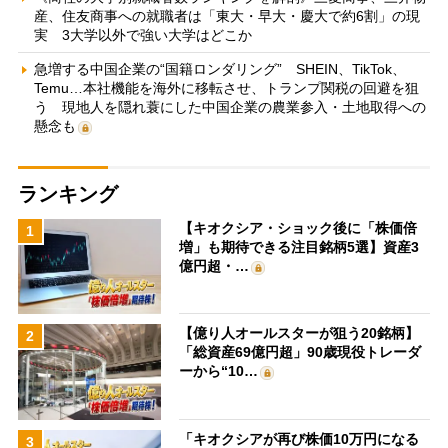
産、住友商事への就職者は「東大・早大・慶大で約6割」の現
実 3大学以外で強い大学はどこか
急増する中国企業の“国籍ロンダリング” SHEIN、TikTok、
Temu…本社機能を海外に移転させ、トランプ関税の回避を狙
う 現地人を隠れ蓑にした中国企業の農業参入・土地取得への
懸念も
ランキング
【キオクシア・ショック後に「株価倍
1
増」も期待できる注目銘柄5選】資産3
億円超・…
【億り人オールスターが狙う20銘柄】
2
「総資産69億円超」90歳現役トレーダ
ーから“10…
「キオクシアが再び株価10万円になる
3