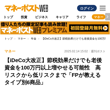
ログイン
トップ
投資
ビジネス
キャリア
ライフ
マネー
トップ
マネー
年金
【iDeCo大改正】節税効果だけでも老後資金を100万
マネー
2025.02.14 15:02
週刊ポスト
【iDeCo大改正】節税効果だけでも老後
資金を100万円以上増やせる可能性 高
リスクから低リスクまで「FPが教える
タイプ別6商品」
Loaded
:
100.00%
/
Unmute