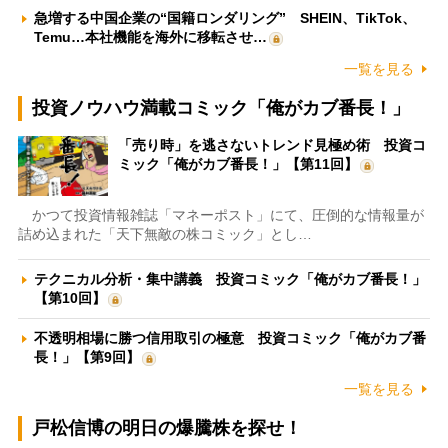
急増する中国企業の“国籍ロンダリング” SHEIN、TikTok、
Temu…本社機能を海外に移転させ…
一覧を見る
投資ノウハウ満載コミック「俺がカブ番長！」
「売り時」を逃さないトレンド見極め術 投資コ
ミック「俺がカブ番長！」【第11回】
かつて投資情報雑誌「マネーポスト」にて、圧倒的な情報量が
詰め込まれた「天下無敵の株コミック」とし…
テクニカル分析・集中講義 投資コミック「俺がカブ番長！」
【第10回】
不透明相場に勝つ信用取引の極意 投資コミック「俺がカブ番
長！」【第9回】
一覧を見る
戸松信博の明日の爆騰株を探せ！