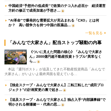
中国経済“予想外の低成長”で政策のテコ入れ必至か 経済運営
方針の修正で成長加速が予想さ…
“AI革命”で爆発的な需要拡大が見込まれる「CXO」とは何
か？ 高い競争力を持つ中国の医薬品…
一覧を見る
「みんなで大家さん」配当ストップ騒動の内幕
《ついに見えた問題の核心》「みんなで大家さ
ん」2000億円超不動産投資トラブル“異常なく
ら…
本誌『週刊ポスト』が追及してきた不動産投資商品「みんなで
大家さん」がいよいよ最終局面を迎えている…
【独走スクープ・みんなで大家さん】二転三転した“成田プロ
ジェクト”の計画変更の裏で起き…
【追及スクープ・みんなで大家さん】独占入手“内部議事録”で
明かされる柳瀬健一・代表の思…