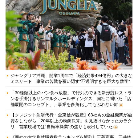
ジャングリア沖縄、開業1周年で「経済効果494億円」の大きな
ミスリード 事業の苦戦を覆い隠す“不透明すぎる巨大な数字”
「30種類以上のパン食べ放題」で行列のできる新形態レストラ
ンを手掛けるサンマルクホールディングス 同社に聞いた「店
舗展開のコンセプト」、事業を多角化してもぶれない軸
【クレジット決済代行・全東信が破産】63社もの金融機関が融
資をしながら「20年以上の粉飾決算」を見抜けなかったカラク
リ 営業現場では“自転車操業”の焦りも表出していた
《商社の大学別就職者数ランキングを解剖》三菱商事、三井物