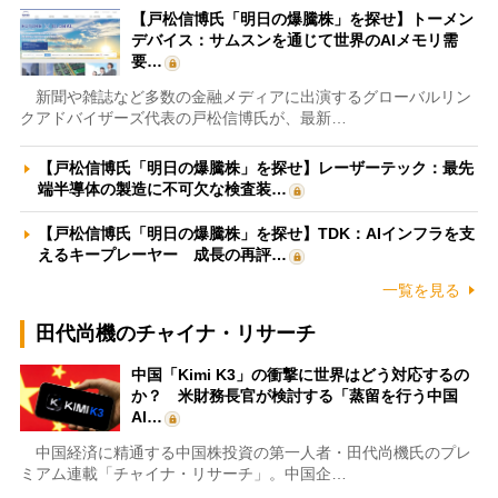
【戸松信博氏「明日の爆騰株」を探せ】トーメン
デバイス：サムスンを通じて世界のAIメモリ需
要…
新聞や雑誌など多数の金融メディアに出演するグローバルリン
クアドバイザーズ代表の戸松信博氏が、最新…
【戸松信博氏「明日の爆騰株」を探せ】レーザーテック：最先
端半導体の製造に不可欠な検査装…
【戸松信博氏「明日の爆騰株」を探せ】TDK：AIインフラを支
えるキープレーヤー 成長の再評…
一覧を見る
田代尚機のチャイナ・リサーチ
中国「Kimi K3」の衝撃に世界はどう対応するの
か？ 米財務長官が検討する「蒸留を行う中国
AI…
中国経済に精通する中国株投資の第一人者・田代尚機氏のプレ
ミアム連載「チャイナ・リサーチ」。中国企…