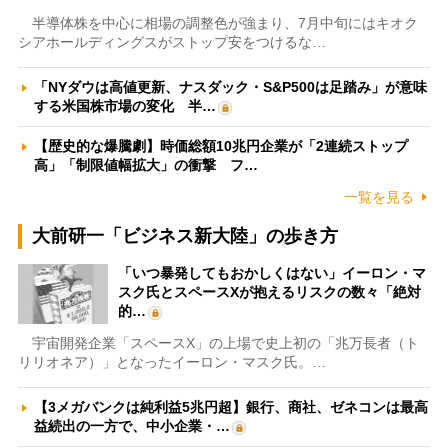
半導体株を中心に相場の調整色が強まり、7月中旬にはキオク
シアホールディングスがストップ安をつけるな…
「NYダウは高値更新、ナスダック・S&P500は足踏み」が意味
する米国株市場の変化 半…
【歴史的な爆騰劇】時価総額10兆円企業が「2連続ストップ
高」「制限値幅拡大」の衝撃 フ…
一覧を見る
大前研一「ビジネス新大陸」の歩き方
「いつ暴発してもおかしくはない」イーロン・マ
スク氏とスペースXが抱えるリスクの数々「絶対
的…
宇宙開発企業「スペースX」の上場で史上初の「兆万長者（ト
リリオネア）」となったイーロン・マスク氏。…
【3メガバンクは純利益5兆円超】銀行、商社、ゼネコンは最高
益続出の一方で、中小企業・…