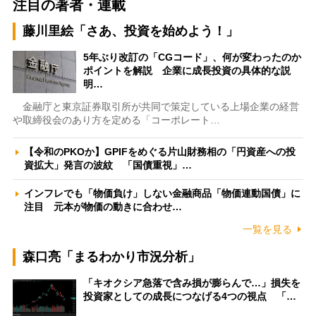
注目の著者・連載
藤川里絵「さあ、投資を始めよう！」
5年ぶり改訂の「CGコード」、何が変わったのか
ポイントを解説 企業に成長投資の具体的な説
明…
金融庁と東京証券取引所が共同で策定している上場企業の経営
や取締役会のあり方を定める「コーポレート…
【令和のPKOか】GPIFをめぐる片山財務相の「円資産への投
資拡大」発言の波紋 「国債重視」…
インフレでも「物価負け」しない金融商品「物価連動国債」に
注目 元本が物価の動きに合わせ…
一覧を見る
森口亮「まるわかり市況分析」
「キオクシア急落で含み損が膨らんで…」損失を
投資家としての成長につなげる4つの視点 「…