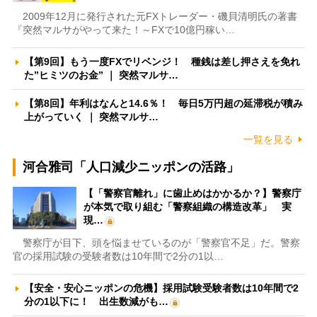
2009年12月に発行された元FXトレーダー・磯貝清明氏の著書
『突然マルサがやって来た！～FXで10億円稼い…
【第9回】もう一度FXでリベンジ！ 種銭は差し押さえを免れ
た”ヒミツのお金” ｜ 突然マルサ…
【第8回】年利はなんと14.6％！ 毎日5万円超の延滞税が積み
上がっていく ｜ 突然マルサ…
一覧を見る
河合雅司「人口減少ニッポンの活路」
【「警察官離れ」に歯止めはかかるか？】警察庁
が本気で取り組む「警察組織の構造改革」 実
現…
警察庁が目下、頭を悩ませているのが「警察官不足」だ。警察
官の採用試験の受験者数は10年間で2分の1以…
【安全・安心ニッポンの危機】採用試験受験者数は10年間で2
分の1以下に！ 出生数減がも…