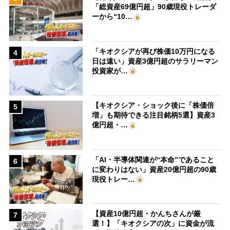
「総資産69億円超」90歳現役トレーダ
ーから“10…
「キオクシアが再び株価10万円になる
4
日は遠い」資産3億円超のサラリーマン
投資家が…
【キオクシア・ショック後に「株価倍
5
増」も期待できる注目銘柄5選】資産3
億円超・…
「AI・半導体関連が“本命”であること
6
に変わりはない」資産20億円超の90歳
現役トレー…
【資産10億円超・かんちさんが厳
7
選！】「キオクシアの次」に資金が流