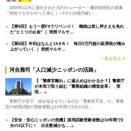
2009年12月に発行された元FXトレーダー・磯貝清明氏の著書
『突然マルサがやって来た！～FXで10億円稼い…
【第9回】もう一度FXでリベンジ！ 種銭は差し押さえを免れ
た”ヒミツのお金” ｜ 突然マルサ…
【第8回】年利はなんと14.6％！ 毎日5万円超の延滞税が積み
上がっていく ｜ 突然マルサ…
一覧を見る
河合雅司「人口減少ニッポンの活路」
【「警察官離れ」に歯止めはかかるか？】警察庁
が本気で取り組む「警察組織の構造改革」 実
現…
警察庁が目下、頭を悩ませているのが「警察官不足」だ。警察
官の採用試験の受験者数は10年間で2分の1以…
【安全・安心ニッポンの危機】採用試験受験者数は10年間で2
分の1以下に！ 出生数減がも…