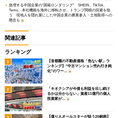
急増する中国企業の“国籍ロンダリング” SHEIN、TikTok、
Temu…本社機能を海外に移転させ、トランプ関税の回避を狙
う 現地人を隠れ蓑にした中国企業の農業参入・土地取得への
懸念も
関連記事
ランキング
【首都圏の不動産価格「危ない駅」ラ
1
ンキング】“中古マンション売れ行き鈍
化”のワー…
「キオクシアが今後も利益を出し続け
2
るかは分からない」資産11億円の個人
投資家が…
【億り人オールスターが狙う20銘柄】
3