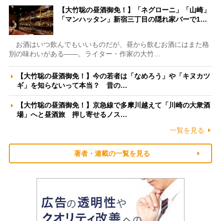
【大竹聡の昼酒御免！】「ネグローニ」「山崎」
「マンハッタン」新宿三丁目の隠れ家バーで1…
お酒はいつ飲んでもいいものだが、昼から飲むお酒にはまた格
別の味わいがある――。ライター・作家の大竹…
【大竹聡の昼酒御免！】今の若者は「なめろう」や「キヌカツ
ギ」を知らないって本当？ 昔の…
【大竹聡の昼酒御免！】京急線で多摩川越えて「川崎の大衆酒
場」へと昼酒旅 押し寄せるノス…
一覧を見る
著者・連載の一覧を見る