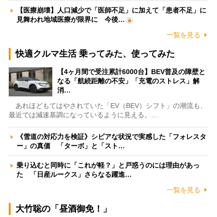
【医療崩壊】人口減少で「医師不足」に加えて「患者不足」に
見舞われ地域医療が限界に 今後…
一覧を見る
快適クルマ生活 乗ってみた、使ってみた
【4ヶ月間で受注累計6000台】BEV普及の障壁と
なる「航続距離の不安」「充電のストレス」解
消…
あれほどもてはやされていた「EV（BEV）シフト」の潮流も、
最近では減速基調になっているように見える。…
《雪道の対応力を検証》シビアな状況で実感した「フォレスタ
ー」の真価 「ターボ」と「スト…
乗り込むと同時に「これが軽？」と戸惑うのには理由があっ
た 「日産ルークス」さらなる躍進…
一覧を見る
大竹聡の「昼酒御免！」