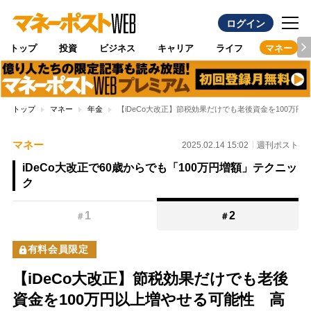
ログイン
トップ
投資
ビジネス
キャリア
ライフ
マネー
トップ
マネー
年金
【iDeCo大改正】節税効果だけでも老後資金を100万
マネー
2025.02.14 15:02
週刊ポスト
iDeCo大改正で60歳からでも「100万円増額」テクニッ
ク
1
2
＃
＃
有料会員限定
【iDeCo大改正】節税効果だけでも老後
資金を100万円以上増やせる可能性 高