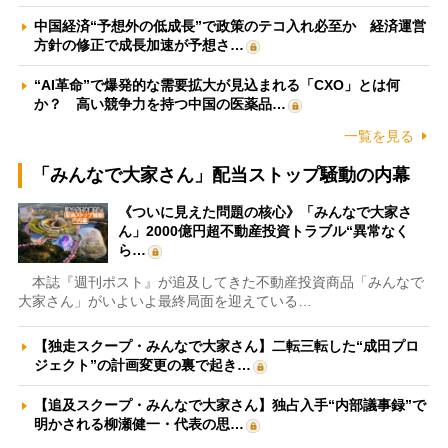
中国経済“予想外の低成長”で政策のテコ入れ必至か 経済運営
方針の修正で成長加速が予想さ…
“AI革命”で爆発的な需要拡大が見込まれる「CXO」とは何
か？ 高い競争力を持つ中国の医薬品…
一覧を見る
「みんなで大家さん」配当ストップ騒動の内幕
《ついに見えた問題の核心》「みんなで大家さ
ん」2000億円超不動産投資トラブル“異常なく
ら…
本誌『週刊ポスト』が追及してきた不動産投資商品「みんなで
大家さん」がいよいよ最終局面を迎えている…
【独走スクープ・みんなで大家さん】二転三転した“成田プロ
ジェクト”の計画変更の裏で起き…
【追及スクープ・みんなで大家さん】独占入手“内部議事録”で
明かされる柳瀬健一・代表の思…