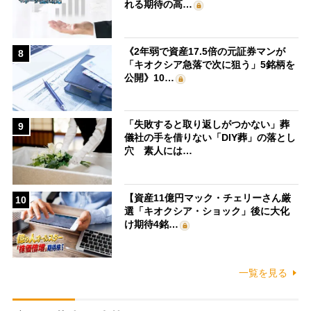
れる期待の高…
《2年弱で資産17.5倍の元証券マンが
8
「キオクシア急落で次に狙う」5銘柄を
公開》10…
「失敗すると取り返しがつかない」葬
9
儀社の手を借りない「DIY葬」の落とし
穴 素人には…
【資産11億円マック・チェリーさん厳
10
選「キオクシア・ショック」後に大化
け期待4銘…
一覧を見る