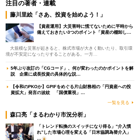
注目の著者・連載
藤川里絵「さあ、投資を始めよう！」
【資産運用】大災害時に慌てないために平時から
備えておきたい3つのポイント「資産の棚卸し…
大規模な災害が起きると、株式市場が大きく動いたり、取引環
境が不安定になったりすることがある。一方…
5年ぶり改訂の「CGコード」、何が変わったのかポイントを解
説 企業に成長投資の具体的な説…
【令和のPKOか】GPIFをめぐる片山財務相の「円資産への投
資拡大」発言の波紋 「国債重視」…
一覧を見る
森口亮「まるわかり市況分析」
「トレンド転換のスイッチになり得る」“介入慣
れ”した市場心理を変える「日米協調為替介入」
…