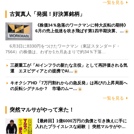
一覧を見る
古賀真人「発掘！好決算銘柄」
《株価34％急落のワークマンに特大反転の期待》
6月の売上低迷を吹き飛ばす第1四半期決算、…
6月3日に8330円をつけたワークマン（東証スタンダード・
7564）の株価は、わずか1カ月あまりで約34％下落…
三菱重工が「AIインフラの新たな主役」として再評価される気
運 エヌビディアとの提携でAI…
キオクシアHD「7万円割れからの急反発」は再びの上昇局面へ
の反転シグナルか？ 市場のムー…
一覧を見る
突然マルサがやって来た！
【最終回】1億6000万円の負債と引き換えに手に
入れたプライスレスな経験 ｜ 突然マルサがや…