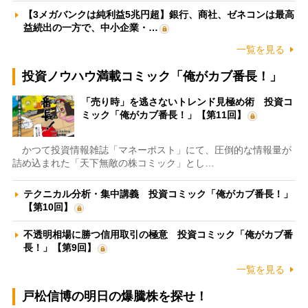
【3メガバンクは純利益5兆円超】銀行、商社、ゼネコンは最高
益続出の一方で、中小企業・…
一覧を見る
投資ノウハウ満載コミック「俺がカブ番長！」
「売り時」を逃さないトレンド見極め術 投資コ
ミック「俺がカブ番長！」【第11回】
かつて投資情報雑誌「マネーポスト」にて、圧倒的な情報量が
詰め込まれた「天下無敵の株コミック」とし…
テクニカル分析・集中講義 投資コミック「俺がカブ番長！」
【第10回】
不透明相場に勝つ信用取引の極意 投資コミック「俺がカブ番
長！」【第9回】
一覧を見る
戸松信博の明日の爆騰株を探せ！