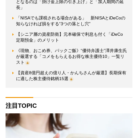
となるのは「掛け金上限の引き上げ」と「加入期間の延
長」
「NISAでも課税される場合がある」 新NISAとiDeCoの
知らなければ損をする“3つの落とし穴”
【シニア層の資産防衛】元本確保で利息も付く「iDeCo
定期預金」のメリット
《現物、おこめ券、パックご飯》“優待弁護士”澤井康生氏
が厳選する「コメをもらえるお得な株主優待10」一覧リ
スト
【資産8億円超えの億り人・かんちさんが厳選】長期保有
に適した株主優待銘柄15選
注目TOPIC