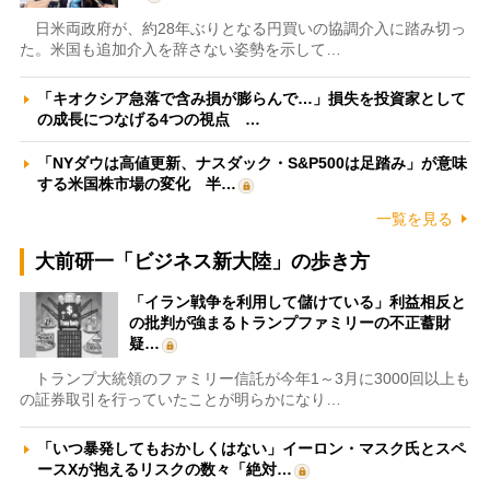
日米両政府が、約28年ぶりとなる円買いの協調介入に踏み切っ
た。米国も追加介入を辞さない姿勢を示して…
「キオクシア急落で含み損が膨らんで…」損失を投資家として
の成長につなげる4つの視点 …
「NYダウは高値更新、ナスダック・S&P500は足踏み」が意味
する米国株市場の変化 半…
一覧を見る
大前研一「ビジネス新大陸」の歩き方
「イラン戦争を利用して儲けている」利益相反と
の批判が強まるトランプファミリーの不正蓄財
疑…
トランプ大統領のファミリー信託が今年1～3月に3000回以上も
の証券取引を行っていたことが明らかになり…
「いつ暴発してもおかしくはない」イーロン・マスク氏とスペ
ースXが抱えるリスクの数々「絶対…