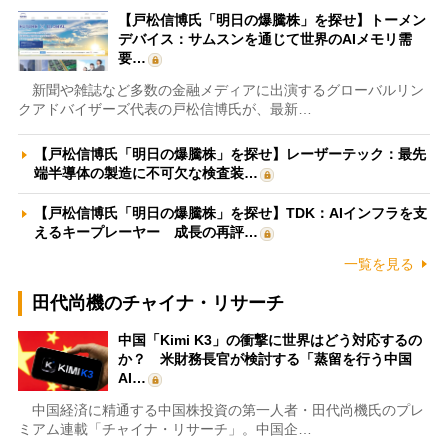
【戸松信博氏「明日の爆騰株」を探せ】トーメン
デバイス：サムスンを通じて世界のAIメモリ需
要…
新聞や雑誌など多数の金融メディアに出演するグローバルリン
クアドバイザーズ代表の戸松信博氏が、最新…
【戸松信博氏「明日の爆騰株」を探せ】レーザーテック：最先
端半導体の製造に不可欠な検査装…
【戸松信博氏「明日の爆騰株」を探せ】TDK：AIインフラを支
えるキープレーヤー 成長の再評…
一覧を見る
田代尚機のチャイナ・リサーチ
中国「Kimi K3」の衝撃に世界はどう対応するの
か？ 米財務長官が検討する「蒸留を行う中国
AI…
中国経済に精通する中国株投資の第一人者・田代尚機氏のプレ
ミアム連載「チャイナ・リサーチ」。中国企…