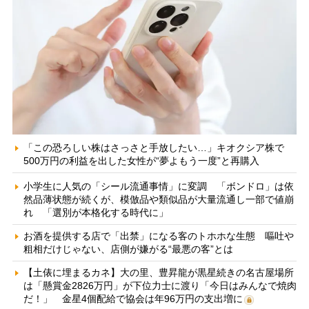
「この恐ろしい株はさっさと手放したい…」キオクシア株で
500万円の利益を出した女性が“夢よもう一度”と再購入
小学生に人気の「シール流通事情」に変調 「ボンドロ」は依
然品薄状態が続くが、模倣品や類似品が大量流通し一部で値崩
れ 「選別が本格化する時代に」
お酒を提供する店で「出禁」になる客のトホホな生態 嘔吐や
粗相だけじゃない、店側が嫌がる“最悪の客”とは
【土俵に埋まるカネ】大の里、豊昇龍が黒星続きの名古屋場所
は「懸賞金2826万円」が下位力士に渡り「今日はみんなで焼肉
だ！」 金星4個配給で協会は年96万円の支出増に