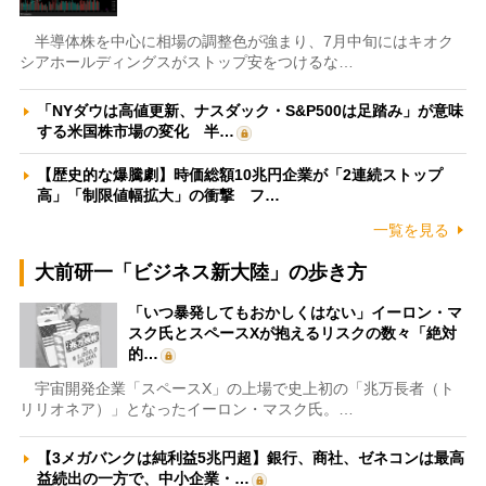
半導体株を中心に相場の調整色が強まり、7月中旬にはキオク
シアホールディングスがストップ安をつけるな…
「NYダウは高値更新、ナスダック・S&P500は足踏み」が意味
する米国株市場の変化 半…
【歴史的な爆騰劇】時価総額10兆円企業が「2連続ストップ
高」「制限値幅拡大」の衝撃 フ…
一覧を見る
大前研一「ビジネス新大陸」の歩き方
「いつ暴発してもおかしくはない」イーロン・マ
スク氏とスペースXが抱えるリスクの数々「絶対
的…
宇宙開発企業「スペースX」の上場で史上初の「兆万長者（ト
リリオネア）」となったイーロン・マスク氏。…
【3メガバンクは純利益5兆円超】銀行、商社、ゼネコンは最高
益続出の一方で、中小企業・…