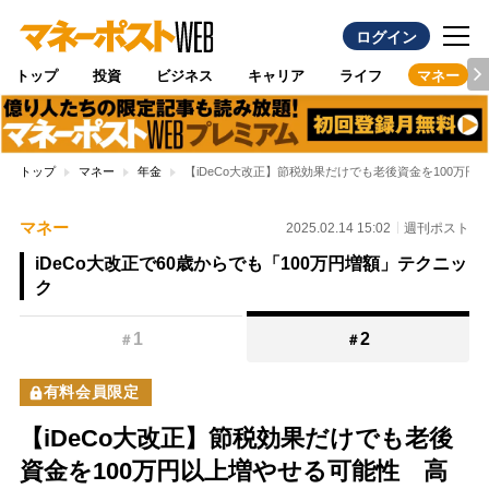
ログイン
トップ
投資
ビジネス
キャリア
ライフ
マネー
トップ
マネー
年金
【iDeCo大改正】節税効果だけでも老後資金を100万
マネー
2025.02.14 15:02
週刊ポスト
iDeCo大改正で60歳からでも「100万円増額」テクニッ
ク
1
2
＃
＃
有料会員限定
【iDeCo大改正】節税効果だけでも老後
資金を100万円以上増やせる可能性 高