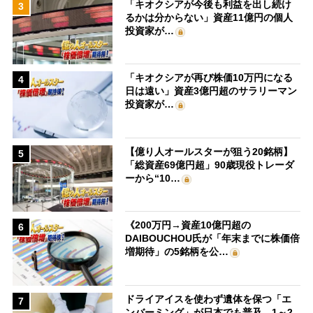
「キオクシアが今後も利益を出し続け
3
るかは分からない」資産11億円の個人
投資家が…
「キオクシアが再び株価10万円になる
4
日は遠い」資産3億円超のサラリーマン
投資家が…
【億り人オールスターが狙う20銘柄】
5
「総資産69億円超」90歳現役トレーダ
ーから“10…
《200万円→資産10億円超の
6
DAIBOUCHOU氏が「年末までに株価倍
増期待」の5銘柄を公…
ドライアイスを使わず遺体を保つ「エ
7
ンバーミング」が日本でも普及 1～2