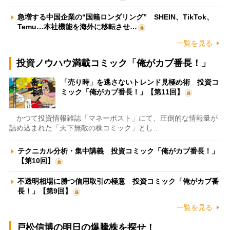
急増する中国企業の“国籍ロンダリング” SHEIN、TikTok、
Temu…本社機能を海外に移転させ…
一覧を見る
投資ノウハウ満載コミック「俺がカブ番長！」
「売り時」を逃さないトレンド見極め術 投資コ
ミック「俺がカブ番長！」【第11回】
かつて投資情報雑誌「マネーポスト」にて、圧倒的な情報量が
詰め込まれた「天下無敵の株コミック」とし…
テクニカル分析・集中講義 投資コミック「俺がカブ番長！」
【第10回】
不透明相場に勝つ信用取引の極意 投資コミック「俺がカブ番
長！」【第9回】
一覧を見る
戸松信博の明日の爆騰株を探せ！