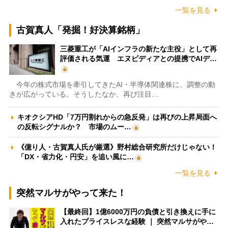
一覧を見る
古賀真人「発掘！好決算銘柄」
三菱重工が「AIインフラの新たな主役」として再
評価される気運 エヌビディアとの提携でAIデ…
今年の株式市場を牽引してきたAI・半導体関連株に、調整の動
きが広がっている。そうしたなか、再び注目…
キオクシアHD「7万円割れからの急反発」は再びの上昇局面へ
の反転シグナルか？ 市場のムー…
《億り人・古賀真人氏が厳選》野村総合研究所だけじゃない！
「DX・省力化・円安」を追い風に…
一覧を見る
突然マルサがやって来た！
【最終回】1億6000万円の負債と引き換えに手に
入れたプライスレスな経験 ｜ 突然マルサがや…