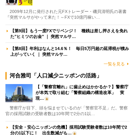
2009年12月に発行された元FXトレーダー・磯貝清明氏の著書
『突然マルサがやって来た！～FXで10億円稼い…
【第9回】もう一度FXでリベンジ！ 種銭は差し押さえを免れ
た”ヒミツのお金” ｜ 突然マルサ…
【第8回】年利はなんと14.6％！ 毎日5万円超の延滞税が積み
上がっていく ｜ 突然マルサ…
一覧を見る
河合雅司「人口減少ニッポンの活路」
【「警察官離れ」に歯止めはかかるか？】警察庁
が本気で取り組む「警察組織の構造改革」 実
現…
警察庁が目下、頭を悩ませているのが「警察官不足」だ。警察
官の採用試験の受験者数は10年間で2分の1以…
【安全・安心ニッポンの危機】採用試験受験者数は10年間で2
分の1以下に！ 出生数減がも…