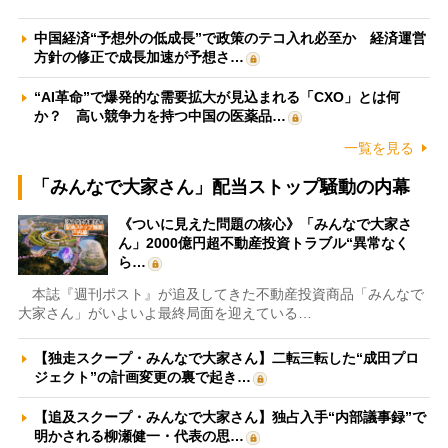
中国経済“予想外の低成長”で政策のテコ入れ必至か 経済運営
方針の修正で成長加速が予想さ…
“AI革命”で爆発的な需要拡大が見込まれる「CXO」とは何
か？ 高い競争力を持つ中国の医薬品…
一覧を見る
「みんなで大家さん」配当ストップ騒動の内幕
《ついに見えた問題の核心》「みんなで大家さ
ん」2000億円超不動産投資トラブル“異常なく
ら…
本誌『週刊ポスト』が追及してきた不動産投資商品「みんなで
大家さん」がいよいよ最終局面を迎えている…
【独走スクープ・みんなで大家さん】二転三転した“成田プロ
ジェクト”の計画変更の裏で起き…
【追及スクープ・みんなで大家さん】独占入手“内部議事録”で
明かされる柳瀬健一・代表の思…