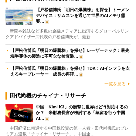
【戸松信博氏「明日の爆騰株」を探せ】トーメン
デバイス：サムスンを通じて世界のAIメモリ需
要…
新聞や雑誌など多数の金融メディアに出演するグローバルリン
クアドバイザーズ代表の戸松信博氏が、最新…
【戸松信博氏「明日の爆騰株」を探せ】レーザーテック：最先
端半導体の製造に不可欠な検査装…
【戸松信博氏「明日の爆騰株」を探せ】TDK：AIインフラを支
えるキープレーヤー 成長の再評…
一覧を見る
田代尚機のチャイナ・リサーチ
中国「Kimi K3」の衝撃に世界はどう対応するの
か？ 米財務長官が検討する「蒸留を行う中国
AI…
中国経済に精通する中国株投資の第一人者・田代尚機氏のプレ
ミアム連載「チャイナ・リサーチ」。中国企…