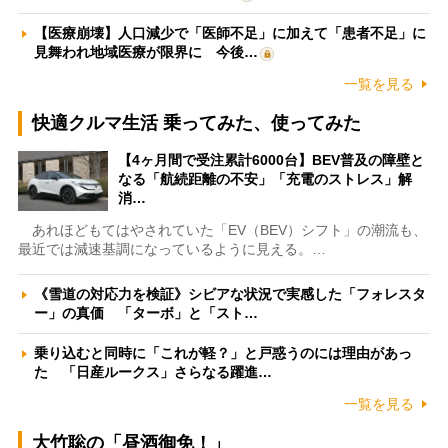
【医療崩壊】人口減少で「医師不足」に加えて「患者不足」に
見舞われ地域医療が限界に 今後…
一覧を見る
快適クルマ生活 乗ってみた、使ってみた
【4ヶ月間で受注累計6000台】BEV普及の障壁と
なる「航続距離の不安」「充電のストレス」解
消…
あれほどもてはやされていた「EV（BEV）シフト」の潮流も、
最近では減速基調になっているように見える。…
《雪道の対応力を検証》シビアな状況で実感した「フォレスタ
ー」の真価 「ターボ」と「スト…
乗り込むと同時に「これが軽？」と戸惑うのには理由があっ
た 「日産ルークス」さらなる躍進…
一覧を見る
大竹聡の「昼酒御免！」