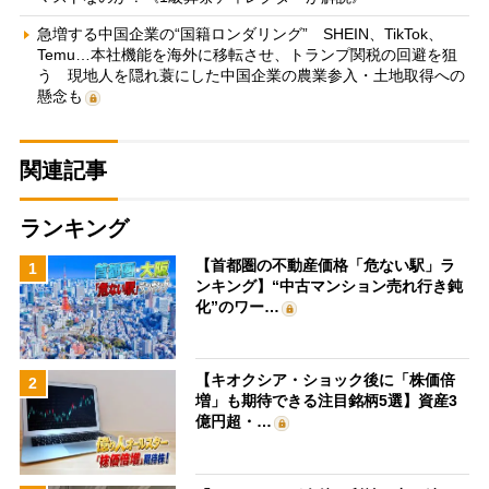
急増する中国企業の“国籍ロンダリング” SHEIN、TikTok、
Temu…本社機能を海外に移転させ、トランプ関税の回避を狙
う 現地人を隠れ蓑にした中国企業の農業参入・土地取得への
懸念も
関連記事
ランキング
【首都圏の不動産価格「危ない駅」ラ
1
ンキング】“中古マンション売れ行き鈍
化”のワー…
【キオクシア・ショック後に「株価倍
2
増」も期待できる注目銘柄5選】資産3
億円超・…