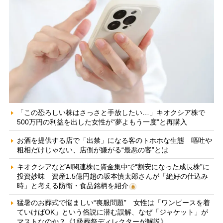
「この恐ろしい株はさっさと手放したい…」キオクシア株で
500万円の利益を出した女性が“夢よもう一度”と再購入
お酒を提供する店で「出禁」になる客のトホホな生態 嘔吐や
粗相だけじゃない、店側が嫌がる“最悪の客”とは
キオクシアなどAI関連株に資金集中で“割安になった成長株”に
投資妙味 資産1.5億円超の坂本慎太郎さんが「絶好の仕込み
時」と考える防衛・食品銘柄を紹介
猛暑のお葬式で悩ましい“喪服問題” 女性は「ワンピースを着
ていけばOK」という俗説に潜む誤解、なぜ「ジャケット」が
マストなのか？《1級葬祭ディレクターが解説》