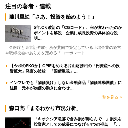
注目の著者・連載
藤川里絵「さあ、投資を始めよう！」
5年ぶり改訂の「CGコード」、何が変わったのか
ポイントを解説 企業に成長投資の具体的な説
明…
金融庁と東京証券取引所が共同で策定している上場企業の経営
や取締役会のあり方を定める「コーポレート…
【令和のPKOか】GPIFをめぐる片山財務相の「円資産への投
資拡大」発言の波紋 「国債重視」…
インフレでも「物価負け」しない金融商品「物価連動国債」に
注目 元本が物価の動きに合わせ…
一覧を見る
森口亮「まるわかり市況分析」
「キオクシア急落で含み損が膨らんで…」損失を
投資家としての成長につなげる4つの視点 「…