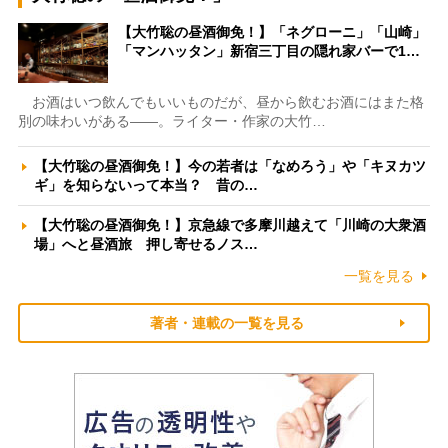
【大竹聡の昼酒御免！】「ネグローニ」「山崎」
「マンハッタン」新宿三丁目の隠れ家バーで1…
お酒はいつ飲んでもいいものだが、昼から飲むお酒にはまた格
別の味わいがある――。ライター・作家の大竹…
【大竹聡の昼酒御免！】今の若者は「なめろう」や「キヌカツ
ギ」を知らないって本当？ 昔の…
【大竹聡の昼酒御免！】京急線で多摩川越えて「川崎の大衆酒
場」へと昼酒旅 押し寄せるノス…
一覧を見る
著者・連載の一覧を見る